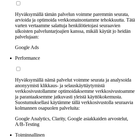
Hyväksymällä tämän palvelun voimme paremmin seurata,
arvioida ja optimoida verkkomainontamme tehokkuutta. Tätä
varten vertaamme salattuja henkilötietojasi seuraavien
ulkoisten palveluntarjoajien kanssa, mikäli käytät jo heidän
palvelujaan:
Google Ads
Performance
Hyväksymällä nämä palvelut voimme seurata ja analysoida
anonyymisti klikkaus- ja selauskäyttäytymistä
verkkosivustollamme optimoidaksemme verkkosivustoamme
ja parantaaksemme jatkuvasti yleistä käyttökokemusta.
Suostumuksellasi käytämme tällä verkkosivustolla seuraavia
kolmannen osapuolen palveluita:
Google Analytics, Clarity, Google asiakkaiden arvostelut,
A/B-Testing
Toiminnallinen