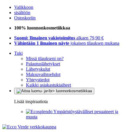
Valikkoon
sisältöön
Ostoskoriin
100% luonnonkosmetiikkaa
Suomi: Ilmainen vakiotoimitus
alkaen 79,90 €
Vähintään 1 ilmainen näyte
jokaisen tilauksen mukana
Tuki
Missä tilaukseni on?
Palautuslähetykset
Lähetyskulut
Maksuvaihtoehdot
Yhteystiedot
Kaikki asiakastukiaiheet
Lisää inspiraatiota
Ympäristöystävälliset pesuaineet ja
muuta