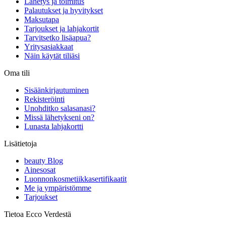
Lähetys ja toimitus
Palautukset ja hyvitykset
Maksutapa
Tarjoukset ja lahjakortit
Tarvitsetko lisäapua?
Yritysasiakkaat
Näin käytät tiliäsi
Oma tili
Sisäänkirjautuminen
Rekisteröinti
Unohditko salasanasi?
Missä lähetykseni on?
Lunasta lahjakortti
Lisätietoja
beauty Blog
Ainesosat
Luonnonkosmetiikkasertifikaatit
Me ja ympäristömme
Tarjoukset
Tietoa Ecco Verdestä