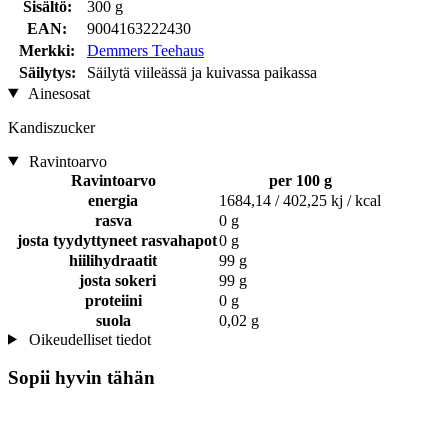
Sisältö:
300 g
EAN:
9004163222430
Merkki:
Demmers Teehaus
Säilytys:
Säilytä viileässä ja kuivassa paikassa
Ainesosat
Kandiszucker
Ravintoarvo
Ravintoarvo
per 100 g
energia
1684,14 / 402,25 kj / kcal
rasva
0 g
josta tyydyttyneet rasvahapot
0 g
hiilihydraatit
99 g
josta sokeri
99 g
proteiini
0 g
suola
0,02 g
Oikeudelliset tiedot
Sopii hyvin tähän