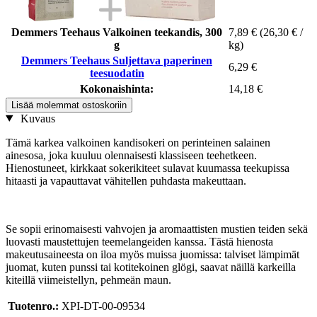
Demmers Teehaus Valkoinen teekandis, 300
7,89 €
(26,30 € /
g
kg)
Demmers Teehaus Suljettava paperinen
6,29 €
teesuodatin
Kokonaishinta:
14,18 €
Lisää molemmat ostoskoriin
Kuvaus
Tämä karkea valkoinen kandisokeri on perinteinen salainen
ainesosa, joka kuuluu olennaisesti klassiseen teehetkeen.
Hienostuneet, kirkkaat sokerikiteet sulavat kuumassa teekupissa
hitaasti ja vapauttavat vähitellen puhdasta makeuttaan.
Se sopii erinomaisesti vahvojen ja aromaattisten mustien teiden sekä
luovasti maustettujen teemelangeiden kanssa. Tästä hienosta
makeutusaineesta on iloa myös muissa juomissa: talviset lämpimät
juomat, kuten punssi tai kotitekoinen glögi, saavat näillä karkeilla
kiteillä viimeistellyn, pehmeän maun.
Tuotenro.:
XPI-DT-00-09534