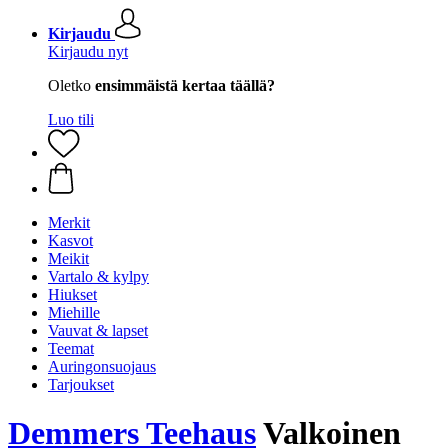
Kirjaudu
Kirjaudu nyt
Oletko
ensimmäistä kertaa täällä?
Luo tili
Merkit
Kasvot
Meikit
Vartalo & kylpy
Hiukset
Miehille
Vauvat & lapset
Teemat
Auringonsuojaus
Tarjoukset
Demmers Teehaus
Valkoinen