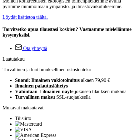
Monien konkreettisten ekologisten toimenpiteidemme avulla
pyrimme minimoimaan ympäristö- ja ilmastovaikutuksemme.
Löydät lisätietoa täältä.
Tarvitsetko apua tilaustasi koskien? Vastaamme mielellämme
kysymyksiisi.
Ota yhteyttä
Laatutakuu
Turvallinen ja luottamuksellinen ostostenteko
Suomi: Ilmainen vakiotoimitus
alkaen 79,90 €
Ilmainen palautuslähetys
Vähintään 1 ilmainen näyte
jokaisen tilauksen mukana
Turvallinen maksu
SSL-suojauksella
Mukavat maksutavat
Tilisiirto