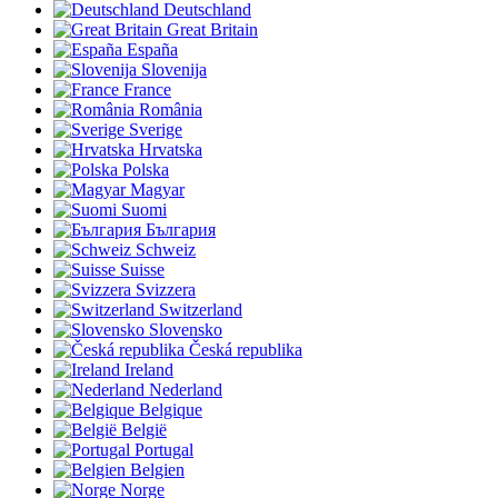
Deutschland
Great Britain
España
Slovenija
France
România
Sverige
Hrvatska
Polska
Magyar
Suomi
България
Schweiz
Suisse
Svizzera
Switzerland
Slovensko
Česká republika
Ireland
Nederland
Belgique
België
Portugal
Belgien
Norge