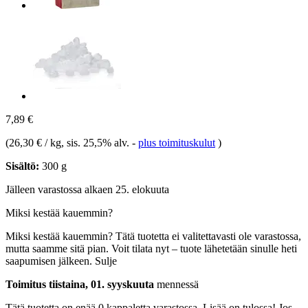
7,89 €
(
26,30 € / kg
, sis. 25,5% alv.
-
plus toimituskulut
)
Sisältö:
300 g
Jälleen varastossa alkaen 25. elokuuta
Miksi kestää kauemmin?
Miksi kestää kauemmin?
Tätä tuotetta ei valitettavasti ole varastossa,
mutta saamme sitä pian. Voit tilata nyt – tuote lähetetään sinulle heti
saapumisen jälkeen.
Sulje
Toimitus tiistaina, 01. syyskuuta
mennessä
Tätä tuotetta on enää 0 kappaletta varastossa. Lisää on tulossa! Jos