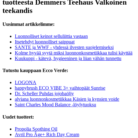
tuotteesta Demmers Teehaus Valkoinen
teekandis
Uusimmat artikkelimme:
Luonnolliset keinot selluliittia vastaan
Itsetehdyt luonnolliset saippuat
SANTE ja WWF - yhdessä ilvesten suojelemiseksi
Kolme hyvää syytä miksi luonnonkosmetiikkaa tulisi käyttää
Kuukuppi - kätevä, hygieeninen ja liian vähän tunnettu
Tutustu kauppaan Ecco Verde:
LOGONA
happybrush ECO VIBE 3+ vaihtopäät Sunrise
Dr. Scheller Puhdas jojobaöljy
alviana luonnonkosmetiikkaa Käsien ja kynsien voide
Saint Charles Mood Balance -löylytuoksu
Uudet tuotteet:
Propolia Soothing Oil
Avril Pro Âge+ Rich Day Cream