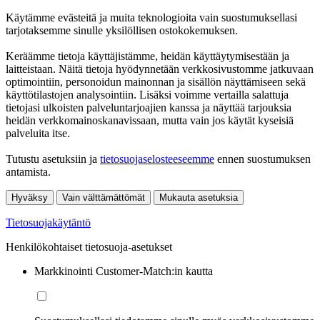
Käytämme evästeitä ja muita teknologioita vain suostumuksellasi
tarjotaksemme sinulle yksilöllisen ostokokemuksen.
Keräämme tietoja käyttäjistämme, heidän käyttäytymisestään ja
laitteistaan. Näitä tietoja hyödynnetään verkkosivustomme jatkuvaan
optimointiin, personoidun mainonnan ja sisällön näyttämiseen sekä
käyttötilastojen analysointiin. Lisäksi voimme vertailla salattuja
tietojasi ulkoisten palveluntarjoajien kanssa ja näyttää tarjouksia
heidän verkkomainoskanavissaan, mutta vain jos käytät kyseisiä
palveluita itse.
Tutustu asetuksiin ja
tietosuojaselosteeseemme
ennen suostumuksen
antamista.
Hyväksy
Vain välttämättömät
Mukauta asetuksia
Tietosuojakäytäntö
Henkilökohtaiset tietosuoja-asetukset
Markkinointi Customer-Match:in kautta