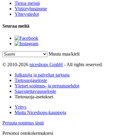
Tietoa meistä
Yhtiöryhmämme
Yhteystiedot
Seuraa meitä
Muuta maa/kieli
© 2010-2026
niceshops GmbH
- All rights reserved.
Julkaisija ja palvelun tarjoaja
Tietosuojaseloste
Yleiset sopimus- ja peruutusehdot
Saavutettavuusseloste
Tietosuoja-asetukset
Yritys
Muita Niceshops-kauppoja
Peruuta sopimus tästä
Personoi ostokokemuksesi