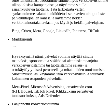
Suostumuksellasi tiedotamme sinulle myös verkkosivustomme
ulkopuolisista kampanjoista ja näytämme sinulle
asiaankuuluvia tuotteita. Tätä tarkoitusta varten
synkronoimme salatut henkilötietosi seuraavien ulkopuolisten
palveluntarjoajien kanssa ja käytämme heidän
verkkomainontakanaviaan, jos käytät jo heidän palvelujaan:
Bing, Criteo, Meta, Google, LinkedIn, Pinterest, TikTok
Markkinointi
Hyväksymällä nämä palvelut voimme näyttää sinulle
mainoksia, sponsoroitua sisältöä tai alennuskampanjoita
verkkosivustostamme tai tuotteistamme selaus- ja
ostokäyttäytymisesi perusteella ja mitata niiden onnistumista.
Suostumuksellasi käytämme tällä verkkosivustolla seuraavia
kolmannen osapuolen palveluita:
Meta-Pixel, Microsoft Advertising, creativecdn.com
(RTBHouse), TikTok Pixel, Klikkauksiin perustuvat
tuotesuositukset, Ads Defender
Laajennettu konversioseuranta