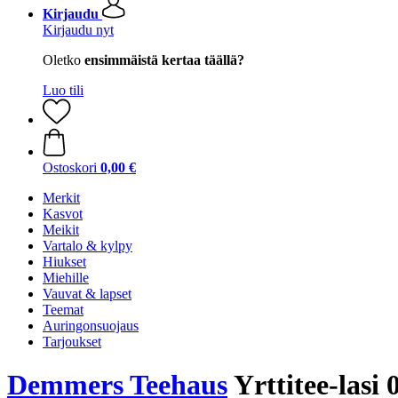
Kirjaudu
Kirjaudu nyt
Oletko
ensimmäistä kertaa täällä?
Luo tili
Ostoskori
0,00 €
Merkit
Kasvot
Meikit
Vartalo & kylpy
Hiukset
Miehille
Vauvat & lapset
Teemat
Auringonsuojaus
Tarjoukset
Demmers Teehaus
Yrttitee-lasi 0