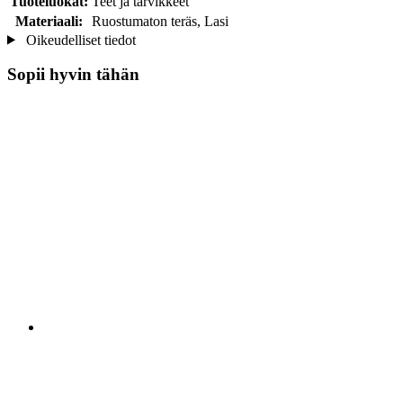
Tuoteluokat:
Teet ja tarvikkeet
Materiaali:
Ruostumaton teräs, Lasi
Oikeudelliset tiedot
Sopii hyvin tähän