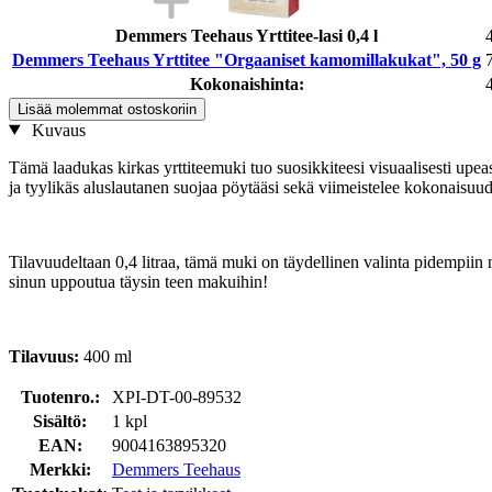
Demmers Teehaus Yrttitee-lasi 0,4 l
Demmers Teehaus Yrttitee "Orgaaniset kamomillakukat", 50 g
Kokonaishinta:
Lisää molemmat ostoskoriin
Kuvaus
Tämä laadukas kirkas yrttiteemuki tuo suosikkiteesi visuaalisesti upeast
ja tyylikäs aluslautanen suojaa pöytääsi sekä viimeistelee kokonaisuu
Tilavuudeltaan 0,4 litraa, tämä muki on täydellinen valinta pidempiin n
sinun uppoutua täysin teen makuihin!
Tilavuus:
400 ml
Tuotenro.:
XPI-DT-00-89532
Sisältö:
1 kpl
EAN:
9004163895320
Merkki:
Demmers Teehaus