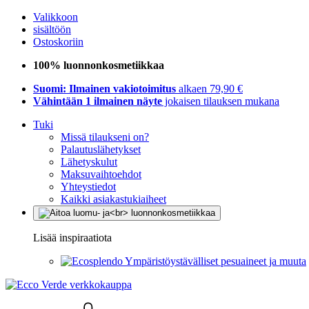
Valikkoon
sisältöön
Ostoskoriin
100% luonnonkosmetiikkaa
Suomi: Ilmainen vakiotoimitus
alkaen 79,90 €
Vähintään 1 ilmainen näyte
jokaisen tilauksen mukana
Tuki
Missä tilaukseni on?
Palautuslähetykset
Lähetyskulut
Maksuvaihtoehdot
Yhteystiedot
Kaikki asiakastukiaiheet
Lisää inspiraatiota
Ympäristöystävälliset pesuaineet ja muuta