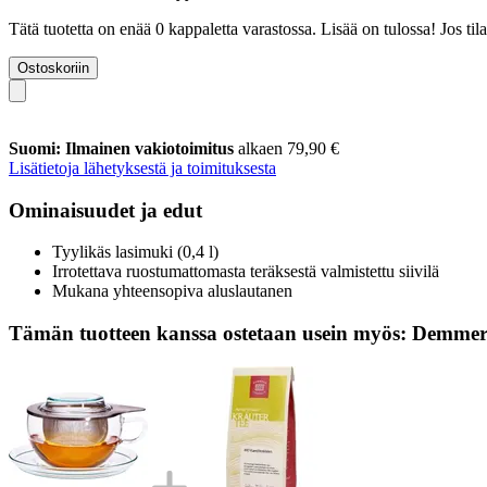
Tätä tuotetta on enää 0 kappaletta varastossa. Lisää on tulossa! Jos t
Ostoskoriin
Suomi: Ilmainen vakiotoimitus
alkaen 79,90 €
Lisätietoja lähetyksestä ja toimituksesta
Ominaisuudet ja edut
Tyylikäs lasimuki (0,4 l)
Irrotettava ruostumattomasta teräksestä valmistettu siivilä
Mukana yhteensopiva aluslautanen
Tämän tuotteen kanssa ostetaan usein myös: Demmers