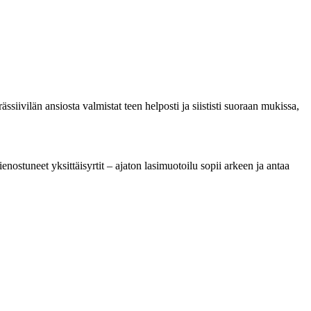
ssiivilän ansiosta valmistat teen helposti ja siististi suoraan mukissa,
enostuneet yksittäisyrtit – ajaton lasimuotoilu sopii arkeen ja antaa