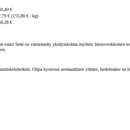
40,49 €
7,79 €
(155,80 € / kg)
48,28 €
i esiin! Setti on viimeistelty yksityiskohtia myöten: hienoverkkoisen terä
den.
autiskeluhetkiin. Olipa kyseessä aromaattinen yrttitee, hedelmätee tai hi