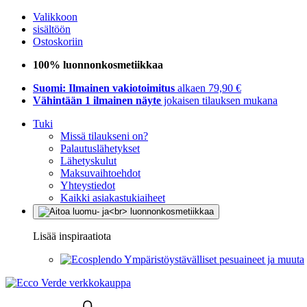
Valikkoon
sisältöön
Ostoskoriin
100% luonnonkosmetiikkaa
Suomi: Ilmainen vakiotoimitus
alkaen 79,90 €
Vähintään 1 ilmainen näyte
jokaisen tilauksen mukana
Tuki
Missä tilaukseni on?
Palautuslähetykset
Lähetyskulut
Maksuvaihtoehdot
Yhteystiedot
Kaikki asiakastukiaiheet
Lisää inspiraatiota
Ympäristöystävälliset pesuaineet ja muuta