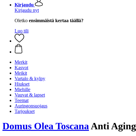
Kirjaudu
Kirjaudu nyt
Oletko
ensimmäistä kertaa täällä?
Luo tili
Merkit
Kasvot
Meikit
Vartalo & kylpy
Hiukset
Miehille
Vauvat & lapset
Teemat
Auringonsuojaus
Tarjoukset
Domus Olea Toscana
Anti Aging 