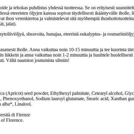
e ja tehokas puhdistus yhdessä tuotteessa. Se on erityisesti suunnitelt
ssä eteeristen öljyjen kanssa sopivat täydellisesti ikääntyvälle iholle, 
oivat ihon verenkiertoa ja valmistelevat sitä myöhempiä ihonhoitotuotteit
, jalat).
sytoliiviöljyä, sheavoita, hunajaa, eteeristä eukalyptus- ja rosmariiniöljy
asaisesti iholle. Anna vaikuttaa noin 10-15 minuuttia ja tee kuorinta tä
n liikkein ja anna vaikuttaa noin 1-2 minuuttia ja huuhtele huolellisesti 
ti. Vältä naamion joutumista silmiin!
ca (Apricot) seed powder, Ethylhexyl palmitate, Cetearyl alcohol, Glyce
l*, Phenoxyethanol, Sodium lauroyl glutamate, Stearic acid, Xanthan 
 alba*, Linalool.
rsità di Firenze
 of Florence.