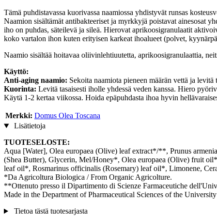
Tämä puhdistavassa kuorivassa naamiossa yhdistyvät runsas kosteusvoid
Naamion sisältämät antibakteeriset ja myrkkyjä poistavat ainesosat yhde
iho on puhdas, säteilevä ja sileä. Hierovat aprikoosigranulaatit aktiv
koko vartalon ihon kuten erityisen karkeat ihoalueet (polvet, kyynärpäät
Naamio sisältää hoitavaa oliivinlehtiuutetta, aprikoosigranulaattia, neit
Käyttö:
Anti-aging naamio:
Sekoita naamiota pieneen määrän vettä ja levitä t
Kuorinta:
Levitä tasaisesti iholle yhdessä veden kanssa. Hiero pyörivi
Käytä 1-2 kertaa viikossa. Hoida epäpuhdasta ihoa hyvin hellävaraises
Merkki:
Domus Olea Toscana
Lisätietoja
TUOTESELOSTE:
Aqua [Water], Olea europaea (Olive) leaf extract*/**, Prunus armenia
(Shea Butter), Glycerin, Mel/Honey*, Olea europaea (Olive) fruit oi
leaf oil*, Rosmarinus officinalis (Rosemary) leaf oil*, Limonene, Cera
*Da Agricoltura Biologica / From Organic Agricolture.
**Ottenuto presso il Dipartimento di Scienze Farmaceutiche dell'Unive
Made in the Department of Pharmaceutical Sciences of the University
Tietoa tästä tuotesarjasta