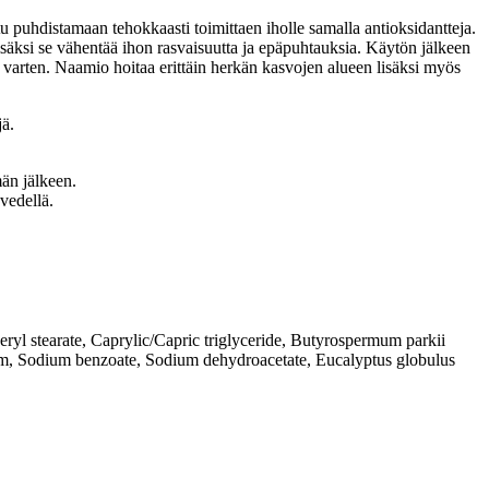
u puhdistamaan tehokkaasti toimittaen iholle samalla antioksidantteja.
lisäksi se vähentää ihon rasvaisuutta ja epäpuhtauksia. Käytön jälkeen
a varten. Naamio hoitaa erittäin herkän kasvojen alueen lisäksi myös
jä.
män jälkeen.
vedellä.
ryl stearate, Caprylic/Capric triglyceride, Butyrospermum parkii
gum, Sodium benzoate, Sodium dehydroacetate, Eucalyptus globulus