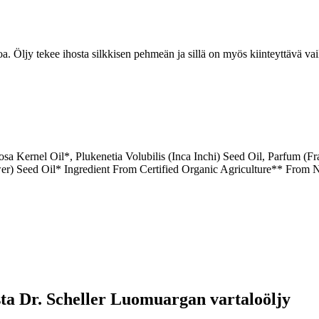
a. Öljy tekee ihosta silkkisen pehmeän ja sillä on myös kiinteyttävä va
sa Kernel Oil*, Plukenetia Volubilis (Inca Inchi) Seed Oil, Parfum (F
r) Seed Oil* Ingredient From Certified Organic Agriculture** From Na
esta Dr. Scheller Luomuargan vartaloöljy