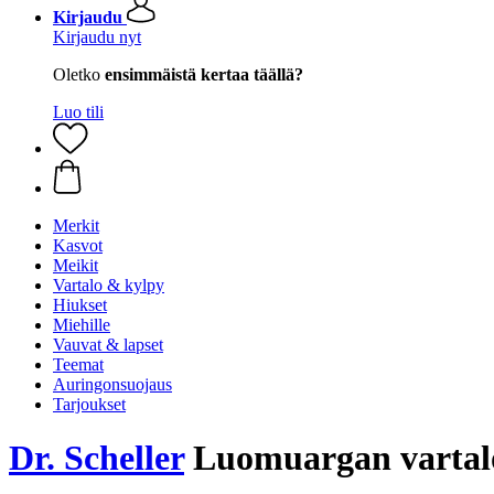
Kirjaudu
Kirjaudu nyt
Oletko
ensimmäistä kertaa täällä?
Luo tili
Merkit
Kasvot
Meikit
Vartalo & kylpy
Hiukset
Miehille
Vauvat & lapset
Teemat
Auringonsuojaus
Tarjoukset
Dr. Scheller
Luomuargan vartal