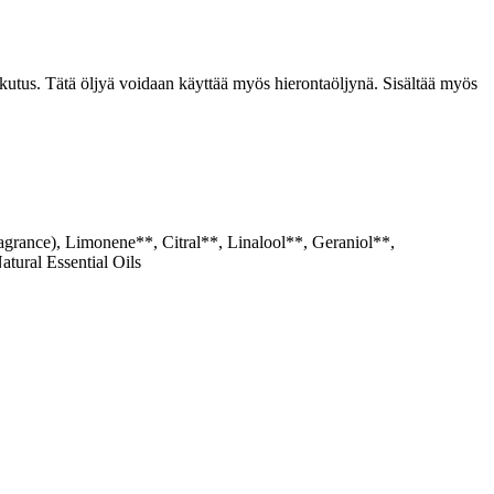
ikutus. Tätä öljyä voidaan käyttää myös hierontaöljynä. Sisältää myös
ragrance), Limonene**, Citral**, Linalool**, Geraniol**,
tural Essential Oils