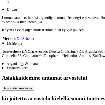
Kuvaus
Luomulaatuinen, herkkä arganöljy hemmottelee erityisesti vaativaa iho
avocado- ja Inca Inchiöljyä.
Käyttö:
Levitä öljyä ihollesi suihkun tai kylvyn jälkeen.
Merkki:
Dr. Scheller
Lisätietoja
Tuoteseloste (INCI):
Avocado (Persea Gratissima) Oil, Argania Spino
Citronellol**, Coumarin**, Tocopherol, Helianthus Annuus (Sunflowe
Arganiaöljy & amarantti
Lisätarvikkeet
Asiakkaidemme antamat arvostelut
Arvostele tämä tuote
kirjoitettu arvostelu kielellä suomi tuotte