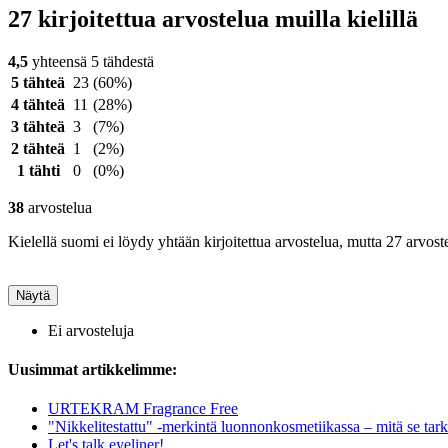
27 kirjoitettua arvostelua muilla kielillä
4,5
yhteensä 5 tähdestä
5 tähteä
23
(60%)
4 tähteä
11
(28%)
3 tähteä
3
(7%)
2 tähteä
1
(2%)
1 tähti
0
(0%)
38
arvostelua
Kielellä suomi ei löydy yhtään kirjoitettua arvostelua, mutta 27 arvoste
Näytä
Ei arvosteluja
Uusimmat artikkelimme:
URTEKRAM Fragrance Free
"Nikkelitestattu" -merkintä luonnonkosmetiikassa – mitä se tark
Let's talk eyeliner!