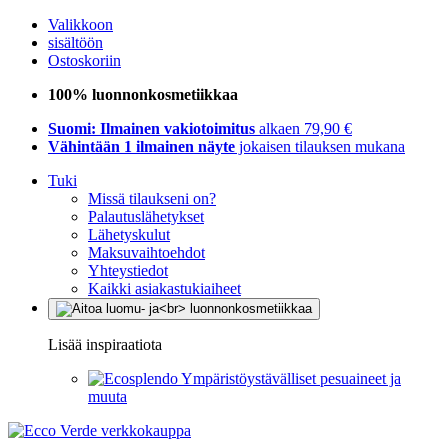
Valikkoon
sisältöön
Ostoskoriin
100% luonnonkosmetiikkaa
Suomi: Ilmainen vakiotoimitus
alkaen 79,90 €
Vähintään 1 ilmainen näyte
jokaisen tilauksen mukana
Tuki
Missä tilaukseni on?
Palautuslähetykset
Lähetyskulut
Maksuvaihtoehdot
Yhteystiedot
Kaikki asiakastukiaiheet
Lisää inspiraatiota
Ympäristöystävälliset pesuaineet ja
muuta