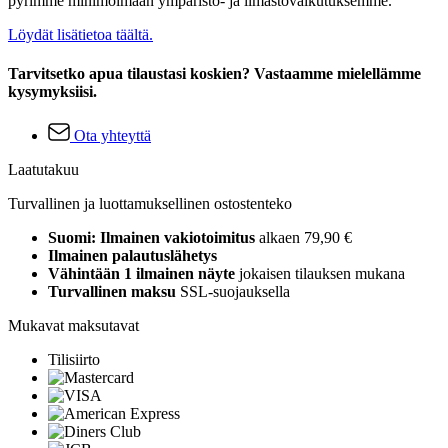
pyrimme minimoimaan ympäristö- ja ilmastovaikutuksemme.
Löydät lisätietoa täältä.
Tarvitsetko apua tilaustasi koskien? Vastaamme mielellämme
kysymyksiisi.
Ota yhteyttä
Laatutakuu
Turvallinen ja luottamuksellinen ostostenteko
Suomi: Ilmainen vakiotoimitus
alkaen 79,90 €
Ilmainen palautuslähetys
Vähintään 1 ilmainen näyte
jokaisen tilauksen mukana
Turvallinen maksu
SSL-suojauksella
Mukavat maksutavat
Tilisiirto