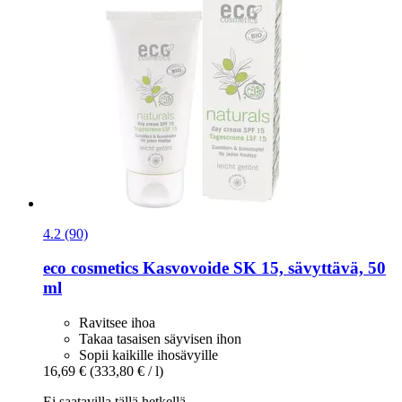
4.2 (90)
eco cosmetics
Kasvovoide SK 15, sävyttävä, 50
ml
Ravitsee ihoa
Takaa tasaisen säyvisen ihon
Sopii kaikille ihosävyille
16,69 €
(333,80 € / l)
Ei saatavilla tällä hetkellä