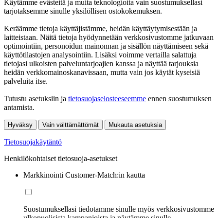
Käytämme evästeitä ja muita teknologioita vain suostumuksellasi
tarjotaksemme sinulle yksilöllisen ostokokemuksen.
Keräämme tietoja käyttäjistämme, heidän käyttäytymisestään ja
laitteistaan. Näitä tietoja hyödynnetään verkkosivustomme jatkuvaan
optimointiin, personoidun mainonnan ja sisällön näyttämiseen sekä
käyttötilastojen analysointiin. Lisäksi voimme vertailla salattuja
tietojasi ulkoisten palveluntarjoajien kanssa ja näyttää tarjouksia
heidän verkkomainoskanavissaan, mutta vain jos käytät kyseisiä
palveluita itse.
Tutustu asetuksiin ja
tietosuojaselosteeseemme
ennen suostumuksen
antamista.
Hyväksy
Vain välttämättömät
Mukauta asetuksia
Tietosuojakäytäntö
Henkilökohtaiset tietosuoja-asetukset
Markkinointi Customer-Match:in kautta
Suostumuksellasi tiedotamme sinulle myös verkkosivustomme
ulkopuolisista kampanjoista ja näytämme sinulle