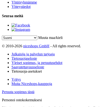
Yhtiöryhmämme
Yhteystiedot
Seuraa meitä
Muuta maa/kieli
© 2010-2026
niceshops GmbH
- All rights reserved.
Julkaisija ja palvelun tarjoaja
Tietosuojaseloste
Yleiset sopimus- ja peruutusehdot
Saavutettavuusseloste
Tietosuoja-asetukset
Yritys
Muita Niceshops-kauppoja
Peruuta sopimus tästä
Personoi ostokokemuksesi