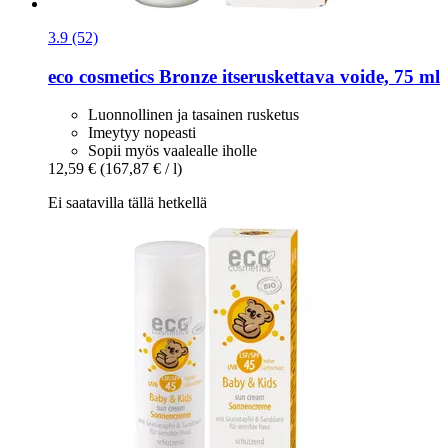
3.9 (52)
eco cosmetics
Bronze itseruskettava voide, 75 ml
Luonnollinen ja tasainen rusketus
Imeytyy nopeasti
Sopii myös vaalealle iholle
12,59 €
(167,87 € / l)
Ei saatavilla tällä hetkellä