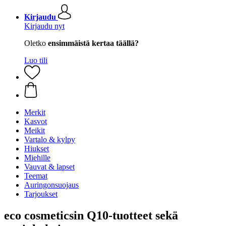
Kirjaudu
Kirjaudu nyt
Oletko
ensimmäistä kertaa täällä?
Luo tili
Merkit
Kasvot
Meikit
Vartalo & kylpy
Hiukset
Miehille
Vauvat & lapset
Teemat
Auringonsuojaus
Tarjoukset
eco cosmeticsin Q10-tuotteet sekä