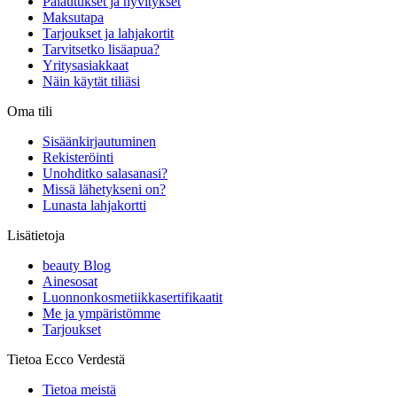
Palautukset ja hyvitykset
Maksutapa
Tarjoukset ja lahjakortit
Tarvitsetko lisäapua?
Yritysasiakkaat
Näin käytät tiliäsi
Oma tili
Sisäänkirjautuminen
Rekisteröinti
Unohditko salasanasi?
Missä lähetykseni on?
Lunasta lahjakortti
Lisätietoja
beauty Blog
Ainesosat
Luonnonkosmetiikkasertifikaatit
Me ja ympäristömme
Tarjoukset
Tietoa Ecco Verdestä
Tietoa meistä