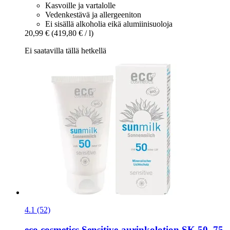
Kasvoille ja vartalolle
Vedenkestävä ja allergeeniton
Ei sisällä alkoholia eikä alumiinisuoloja
20,99 €
(419,80 € / l)
Ei saatavilla tällä hetkellä
4.1 (52)
eco cosmetics
Sensitive-​aurinkolotion SK 50, 75