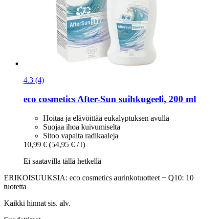
4.3 (4)
eco cosmetics
After-​Sun suihkugeeli, 200 ml
Hoitaa ja elävöittää eukalyptuksen avulla
Suojaa ihoa kuivumiselta
Sitoo vapaita radikaaleja
10,99 €
(54,95 € / l)
Ei saatavilla tällä hetkellä
ERIKOISUUKSIA: eco cosmetics aurinkotuotteet + Q10: 10
tuotetta
Kaikki hinnat sis. alv.