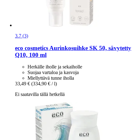
3.7 (3)
eco cosmetics
Aurinkosuihke SK 50, sävytetty
Q10, 100 ml
Herkälle iholle ja sekaiholle
Suojaa vartaloa ja kasvoja
Miellyttävä tunne iholla
33,49 €
(334,90 € / l)
Ei saatavilla tällä hetkellä