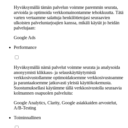
Hyväksymällä tämän palvelun voimme paremmin seurata,
arvioida ja optimoida verkkomainontamme tehokkuutta. Tätä
varten vertaamme salattuja henkilötietojasi seuraavien
ulkoisten palveluntarjoajien kanssa, mikäli käytät jo heidän
palvelujaan:
Google Ads
Performance
Hyväksymällä nämä palvelut voimme seurata ja analysoida
anonyymisti klikkaus- ja selauskäyttäytymistä
verkkosivustollamme optimoidaksemme verkkosivustoamme
ja parantaaksemme jatkuvasti yleistä käyttökokemusta.
Suostumuksellasi käytämme tällä verkkosivustolla seuraavia
kolmannen osapuolen palveluita:
Google Analytics, Clarity, Google asiakkaiden arvostelut,
A/B-Testing
Toiminnallinen