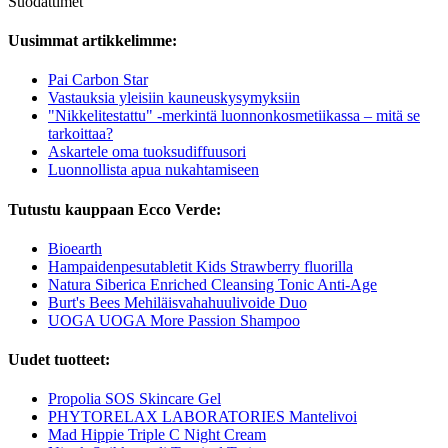
Suodattimet
Uusimmat artikkelimme:
Pai Carbon Star
Vastauksia yleisiin kauneuskysymyksiin
"Nikkelitestattu" -merkintä luonnonkosmetiikassa – mitä se
tarkoittaa?
Askartele oma tuoksudiffuusori
Luonnollista apua nukahtamiseen
Tutustu kauppaan Ecco Verde:
Bioearth
Hampaidenpesutabletit Kids Strawberry fluorilla
Natura Siberica Enriched Cleansing Tonic Anti-Age
Burt's Bees Mehiläisvahahuulivoide Duo
UOGA UOGA More Passion Shampoo
Uudet tuotteet:
Propolia SOS Skincare Gel
PHYTORELAX LABORATORIES Mantelivoi
Mad Hippie Triple C Night Cream