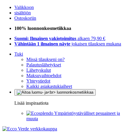
Valikkoon
sisältöön
Ostoskoriin
100% luonnonkosmetiikkaa
Suomi: Ilmainen vakiotoimitus
alkaen 79,90 €
Vähintään 1 ilmainen näyte
jokaisen tilauksen mukana
Tuki
Missä tilaukseni on?
Palautuslähetykset
Lähetyskulut
Maksuvaihtoehdot
Yhteystiedot
Kaikki asiakastukiaiheet
Lisää inspiraatiota
Ympäristöystävälliset pesuaineet ja
muuta