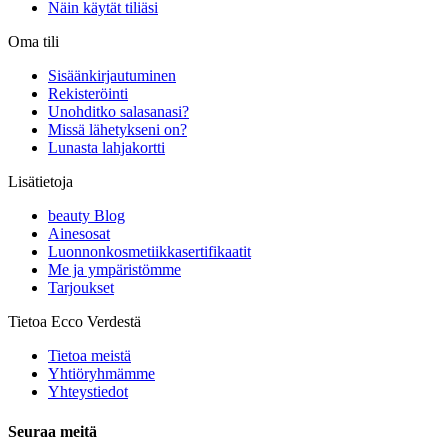
Näin käytät tiliäsi
Oma tili
Sisäänkirjautuminen
Rekisteröinti
Unohditko salasanasi?
Missä lähetykseni on?
Lunasta lahjakortti
Lisätietoja
beauty Blog
Ainesosat
Luonnonkosmetiikkasertifikaatit
Me ja ympäristömme
Tarjoukset
Tietoa Ecco Verdestä
Tietoa meistä
Yhtiöryhmämme
Yhteystiedot
Seuraa meitä