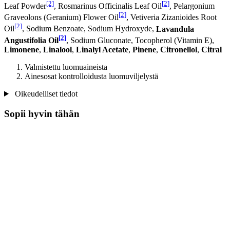
[2]
[2]
Leaf Powder
, Rosmarinus Officinalis Leaf Oil
, Pelargonium
[2]
Graveolons (Geranium) Flower Oil
, Vetiveria Zizanioides Root
[2]
Oil
, Sodium Benzoate, Sodium Hydroxyde,
Lavandula
[2]
Angustifolia Oil
, Sodium Gluconate, Tocopherol (Vitamin E),
Limonene
,
Linalool
,
Linalyl Acetate
,
Pinene
,
Citronellol
,
Citral
Valmistettu luomuaineista
Ainesosat kontrolloidusta luomuviljelystä
Oikeudelliset tiedot
Sopii hyvin tähän