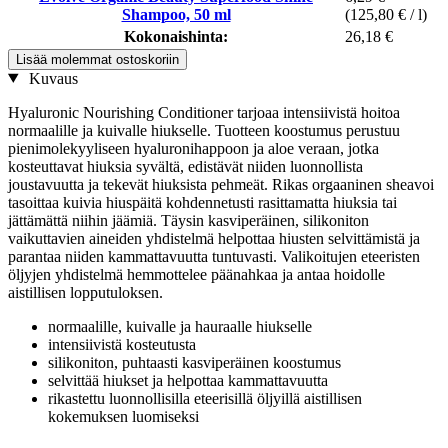
Shampoo, 50 ml
(125,80 € / l)
Kokonaishinta:
26,18 €
Lisää molemmat ostoskoriin
Kuvaus
Hyaluronic Nourishing Conditioner tarjoaa intensiivistä hoitoa
normaalille ja kuivalle hiukselle. Tuotteen koostumus perustuu
pienimolekyyliseen hyaluronihappoon ja aloe veraan, jotka
kosteuttavat hiuksia syvältä, edistävät niiden luonnollista
joustavuutta ja tekevät hiuksista pehmeät. Rikas orgaaninen sheavoi
tasoittaa kuivia hiuspäitä kohdennetusti rasittamatta hiuksia tai
jättämättä niihin jäämiä. Täysin kasviperäinen, silikoniton
vaikuttavien aineiden yhdistelmä helpottaa hiusten selvittämistä ja
parantaa niiden kammattavuutta tuntuvasti. Valikoitujen eteeristen
öljyjen yhdistelmä hemmottelee päänahkaa ja antaa hoidolle
aistillisen lopputuloksen.
normaalille, kuivalle ja hauraalle hiukselle
intensiivistä kosteutusta
silikoniton, puhtaasti kasviperäinen koostumus
selvittää hiukset ja helpottaa kammattavuutta
rikastettu luonnollisilla eteerisillä öljyillä aistillisen
kokemuksen luomiseksi