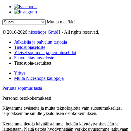
Muuta maa/kieli
© 2010-2026
niceshops GmbH
- All rights reserved.
Julkaisija ja palvelun tarjoaja
Tietosuojaseloste
Yleiset sopimus- ja peruutusehdot
Saavutettavuusseloste
Tietosuoja-asetukset
Yritys
Muita Niceshops-kauppoja
Peruuta sopimus tästä
Personoi ostokokemuksesi
Käytämme evästeitä ja muita teknologioita vain suostumuksellasi
tarjotaksemme sinulle yksilöllisen ostokokemuksen.
Keräämme tietoja käyttäjistämme, heidän käyttäytymisestään ja
laitteistaan. Näitä tietoja hyödynnetään verkkosivustomme jatkuvaan