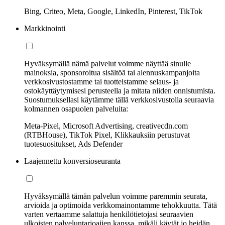
Bing, Criteo, Meta, Google, LinkedIn, Pinterest, TikTok
Markkinointi
Hyväksymällä nämä palvelut voimme näyttää sinulle
mainoksia, sponsoroitua sisältöä tai alennuskampanjoita
verkkosivustostamme tai tuotteistamme selaus- ja
ostokäyttäytymisesi perusteella ja mitata niiden onnistumista.
Suostumuksellasi käytämme tällä verkkosivustolla seuraavia
kolmannen osapuolen palveluita:
Meta-Pixel, Microsoft Advertising, creativecdn.com
(RTBHouse), TikTok Pixel, Klikkauksiin perustuvat
tuotesuositukset, Ads Defender
Laajennettu konversioseuranta
Hyväksymällä tämän palvelun voimme paremmin seurata,
arvioida ja optimoida verkkomainontamme tehokkuutta. Tätä
varten vertaamme salattuja henkilötietojasi seuraavien
ulkoisten palveluntarjoajien kanssa, mikäli käytät jo heidän