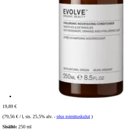
19,89 €
(
79,56 € / l
, sis. 25,5% alv.
-
plus toimituskulut
)
Sisältö:
250 ml