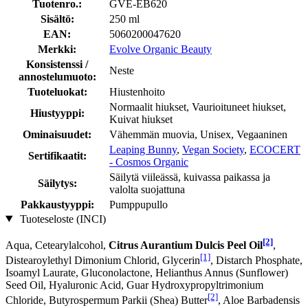
Tuotenro.:
GVE-EB620
Sisältö:
250 ml
EAN:
5060200047620
Merkki:
Evolve Organic Beauty
Konsistenssi /
Neste
annostelumuoto:
Tuoteluokat:
Hiustenhoito
Normaalit hiukset, Vaurioituneet hiukset,
Hiustyyppi:
Kuivat hiukset
Ominaisuudet:
Vähemmän muovia, Unisex, Vegaaninen
Leaping Bunny
,
Vegan Society
,
ECOCERT
Sertifikaatit:
- Cosmos Organic
Säilytä viileässä, kuivassa paikassa ja
Säilytys:
valolta suojattuna
Pakkaustyyppi:
Pumppupullo
Tuoteseloste (INCI)
[2]
Aqua, Cetearylalcohol,
Citrus Aurantium Dulcis Peel Oil
,
[1]
Distearoylethyl Dimonium Chlorid, Glycerin
, Distarch Phosphate,
Isoamyl Laurate, Gluconolactone, Helianthus Annus (Sunflower)
Seed Oil, Hyaluronic Acid, Guar Hydroxypropyltrimonium
[2]
Chloride, Butyrospermum Parkii (Shea) Butter
, Aloe Barbadensis