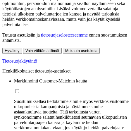
optimointiin, personoidun mainonnan ja sisällön näyttämiseen sekä
käyttötilastojen analysointiin. Lisäksi voimme vertailla salattuja
tietojasi ulkoisten palveluntarjoajien kanssa ja näyttää tarjouksia
heidän verkkomainoskanavissaan, mutta vain jos käytät kyseisiä
palveluita itse.
Tutustu asetuksiin ja
tietosuojaselosteeseemme
ennen suostumuksen
antamista.
Hyväksy
Vain välttämättömät
Mukauta asetuksia
Tietosuojakäytäntö
Henkilökohtaiset tietosuoja-asetukset
Markkinointi Customer-Match:in kautta
Suostumuksellasi tiedotamme sinulle myös verkkosivustomme
ulkopuolisista kampanjoista ja näytämme sinulle
asiaankuuluvia tuotteita. Tätä tarkoitusta varten
synkronoimme salatut henkilötietosi seuraavien ulkopuolisten
palveluntarjoajien kanssa ja käytämme heidän
verkkomainontakanaviaan, jos käytät jo heidän palvelujaan: