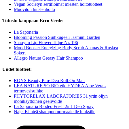
Vegan Societyn sertifioimat miesten hoitotuotteet
Muoviton hiustenhoito
Tutustu kauppaan Ecco Verde:
La Saponaria
Blooming Passion Suihkugeeli Jasmiini Garden
Shaoyun Lip Flower Tulpe Nr. 196
Mood Booster Energizing Body Scrub Ananas & Ruskea
Sokeri
Allegro Natura Greasy Hair Shampoo
Uudet tuotteet:
ROYS Beauty Pure Deo Roll-On Man
LÉA NATURE SO BiO étic HYDRA Aloe Vera -
termovesisuihke
PHYTORELAX LABORATORIES 31 yrtin öljyn
monikäyttöinen geelivoide
La Saponaria Biodeo Fresh 2in1 Deo Spray
Najel Kiinteä shampoo normaaleille hiuksille