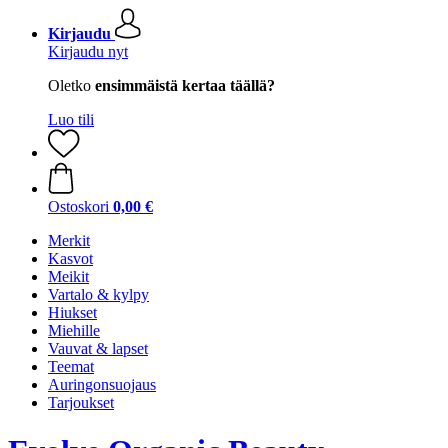
Kirjaudu
Kirjaudu nyt
Oletko
ensimmäistä kertaa täällä?
Luo tili
Ostoskori
0,00 €
Merkit
Kasvot
Meikit
Vartalo & kylpy
Hiukset
Miehille
Vauvat & lapset
Teemat
Auringonsuojaus
Tarjoukset