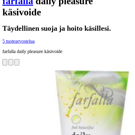
farfalla
daily pleasure
käsivoide
Täydellinen suoja ja hoito käsillesi.
5 tuotearvostelua
farfalla daily pleasure käsivoide