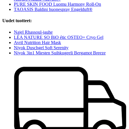
PURE SKIN FOOD Luomu Harmony Roll-On
TAOASIS Baldini huonespray Engelduft®
Uudet tuotteet:
Najel Rhassoul-jauhe
LÉA NATURE SO BiO étic OSTEO+ Cryo Gel
Avril Nutrition Hair Mask
Niyok Duschgel Soft Serenity
Niyok 3in1 Miesten Suihkugeeli Bergamot Breeze