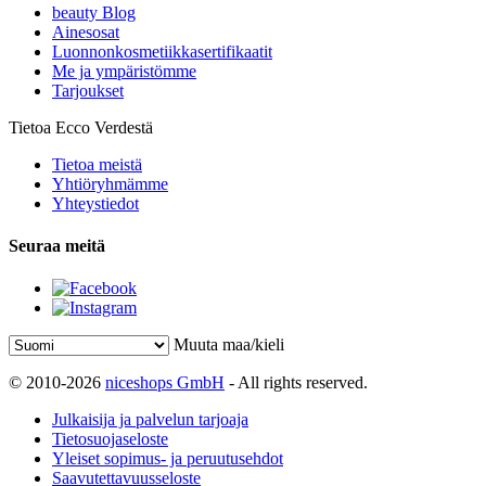
beauty Blog
Ainesosat
Luonnonkosmetiikkasertifikaatit
Me ja ympäristömme
Tarjoukset
Tietoa Ecco Verdestä
Tietoa meistä
Yhtiöryhmämme
Yhteystiedot
Seuraa meitä
Muuta maa/kieli
© 2010-2026
niceshops GmbH
- All rights reserved.
Julkaisija ja palvelun tarjoaja
Tietosuojaseloste
Yleiset sopimus- ja peruutusehdot
Saavutettavuusseloste