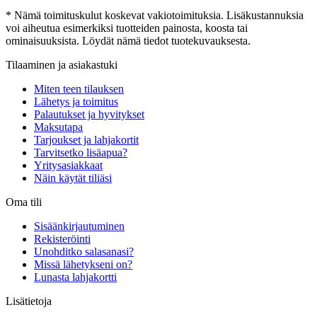
* Nämä toimituskulut koskevat vakiotoimituksia. Lisäkustannuksia
voi aiheutua esimerkiksi tuotteiden painosta, koosta tai
ominaisuuksista. Löydät nämä tiedot tuotekuvauksesta.
Tilaaminen ja asiakastuki
Miten teen tilauksen
Lähetys ja toimitus
Palautukset ja hyvitykset
Maksutapa
Tarjoukset ja lahjakortit
Tarvitsetko lisäapua?
Yritysasiakkaat
Näin käytät tiliäsi
Oma tili
Sisäänkirjautuminen
Rekisteröinti
Unohditko salasanasi?
Missä lähetykseni on?
Lunasta lahjakortti
Lisätietoja