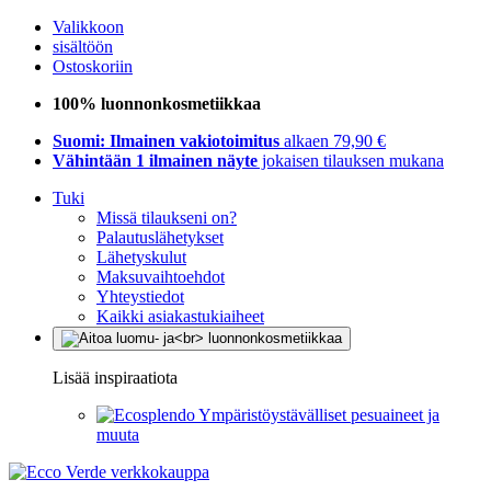
Valikkoon
sisältöön
Ostoskoriin
100% luonnonkosmetiikkaa
Suomi: Ilmainen vakiotoimitus
alkaen 79,90 €
Vähintään 1 ilmainen näyte
jokaisen tilauksen mukana
Tuki
Missä tilaukseni on?
Palautuslähetykset
Lähetyskulut
Maksuvaihtoehdot
Yhteystiedot
Kaikki asiakastukiaiheet
Lisää inspiraatiota
Ympäristöystävälliset pesuaineet ja
muuta