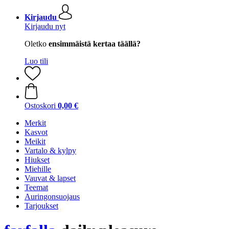
Kirjaudu
Kirjaudu nyt
Oletko
ensimmäistä kertaa täällä?
Luo tili
Ostoskori
0,00 €
Merkit
Kasvot
Meikit
Vartalo & kylpy
Hiukset
Miehille
Vauvat & lapset
Teemat
Auringonsuojaus
Tarjoukset