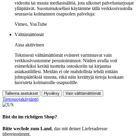
videoita tai muuta mediasisältöä, jota ulkoiset palveluntarjoajat
ylläpitävät. Suostumuksellasi käytämme tällä verkkosivustolla
seuraavia kolmannen osapuolen palveluja:
Vimeo, YouTube
Välttämättömät
Aina aktiivinen
Teknisesti välttämättömät evästeet varmistavat vain
verkkosivustomme perustoiminnot. Niiden avulla voit
esimerkiksi kerätä tuotteita ostoskoriin tai kirjautua
asiakastilillesi. Meidän ei ole mahdollista tehdä mitään
johtopäätöksiä sinusta, eikä näin kerättyjä tietoja koskaan
luovuteta kolmansille osapuolille.
Tallenna asetukset
Hyväksy
Vain välttämättömät
Tietosuojakäytäntö
Bist du im richtigen Shop?
Bitte wechsle zum Land
, das mit deiner Lieferadresse
übereinstimmt.