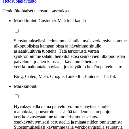
Tietosuojakäytäntö
Henkilökohtaiset tietosuoja-asetukset
Markkinointi Customer-Match:in kautta
Suostumuksellasi tiedotamme sinulle myös verkkosivustomme
ulkopuolisista kampanjoista ja näytämme sinulle
asiaankuuluvia tuotteita. Tätä tarkoitusta varten
synkronoimme salatut henkilötietosi seuraavien ulkopuolisten
palveluntarjoajien kanssa ja käytämme heidän
verkkomainontakanaviaan, jos käytät jo heidän palvelujaan:
Bing, Criteo, Meta, Google, LinkedIn, Pinterest, TikTok
Markkinointi
Hyväksymällä nämä palvelut voimme näyttää sinulle
mainoksia, sponsoroitua sisältöä tai alennuskampanjoita
verkkosivustostamme tai tuotteistamme selaus- ja
ostokäyttäytymisesi perusteella ja mitata niiden onnistumista.
Suostumuksellasi käytämme tällä verkkosivustolla seuraavia