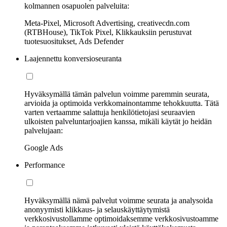
kolmannen osapuolen palveluita:
Meta-Pixel, Microsoft Advertising, creativecdn.com
(RTBHouse), TikTok Pixel, Klikkauksiin perustuvat
tuotesuositukset, Ads Defender
Laajennettu konversioseuranta
Hyväksymällä tämän palvelun voimme paremmin seurata,
arvioida ja optimoida verkkomainontamme tehokkuutta. Tätä
varten vertaamme salattuja henkilötietojasi seuraavien
ulkoisten palveluntarjoajien kanssa, mikäli käytät jo heidän
palvelujaan:
Google Ads
Performance
Hyväksymällä nämä palvelut voimme seurata ja analysoida
anonyymisti klikkaus- ja selauskäyttäytymistä
verkkosivustollamme optimoidaksemme verkkosivustoamme