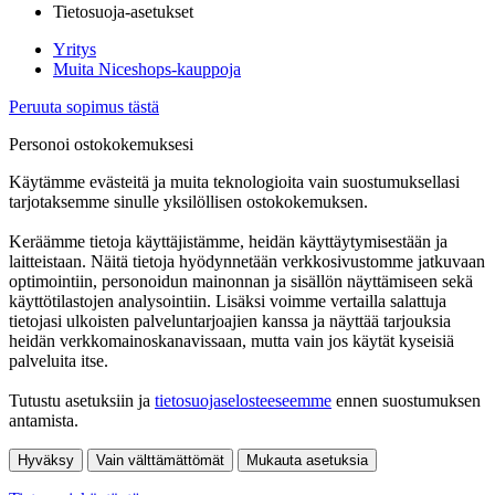
Tietosuoja-asetukset
Yritys
Muita Niceshops-kauppoja
Peruuta sopimus tästä
Personoi ostokokemuksesi
Käytämme evästeitä ja muita teknologioita vain suostumuksellasi
tarjotaksemme sinulle yksilöllisen ostokokemuksen.
Keräämme tietoja käyttäjistämme, heidän käyttäytymisestään ja
laitteistaan. Näitä tietoja hyödynnetään verkkosivustomme jatkuvaan
optimointiin, personoidun mainonnan ja sisällön näyttämiseen sekä
käyttötilastojen analysointiin. Lisäksi voimme vertailla salattuja
tietojasi ulkoisten palveluntarjoajien kanssa ja näyttää tarjouksia
heidän verkkomainoskanavissaan, mutta vain jos käytät kyseisiä
palveluita itse.
Tutustu asetuksiin ja
tietosuojaselosteeseemme
ennen suostumuksen
antamista.
Hyväksy
Vain välttämättömät
Mukauta asetuksia