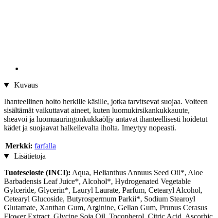
Kuvaus
Ihanteellinen hoito herkille käsille, jotka tarvitsevat suojaa. Voiteen
sisältämät vaikuttavat aineet, kuten luomukirsikankukkauute,
sheavoi ja luomuauringonkukkaöljy antavat ihanteellisesti hoidetut
kädet ja suojaavat halkeilevalta iholta. Imeytyy nopeasti.
Merkki:
farfalla
Lisätietoja
Tuoteseloste (INCI):
Aqua, Helianthus Annuus Seed Oil*, Aloe
Barbadensis Leaf Juice*, Alcohol*, Hydrogenated Vegetable
Gylceride, Glycerin*, Lauryl Laurate, Parfum, Cetearyl Alcohol,
Cetearyl Glucoside, Butyrospermum Parkii*, Sodium Stearoyl
Glutamate, Xanthan Gum, Arginine, Gellan Gum, Prunus Cerasus
Flower Extract, Glycine Soja Oil, Tocopherol, Citric Acid, Ascorbic