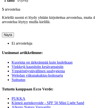
1 tähti
0
(0%)
5
arvostelua
Kielellä suomi ei löydy yhtään kirjoitettua arvostelua, mutta 4
arvostelua löytyy muilla kielillä.
Näytä
Ei arvosteluja
Uusimmat artikkelimme:
Kuorinta on tärkeämpää kuin luuletkaan
Vinkkejä kauniisiin kesävarpaisiin
Ympäristöystävällinen suuhygienia
Weledan viikunakaktus-hoitosarja
Suitsutus
Tutustu kauppaan Ecco Verde:
PUKKA
Kiinteä aurinkovoide - SPF 50 Mini Light Sand
Allegro Natura Vauvaöljy