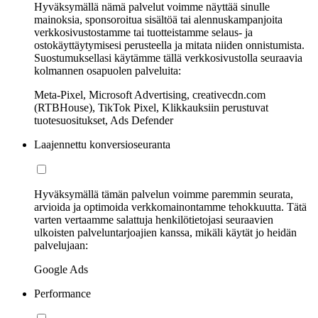
Hyväksymällä nämä palvelut voimme näyttää sinulle
mainoksia, sponsoroitua sisältöä tai alennuskampanjoita
verkkosivustostamme tai tuotteistamme selaus- ja
ostokäyttäytymisesi perusteella ja mitata niiden onnistumista.
Suostumuksellasi käytämme tällä verkkosivustolla seuraavia
kolmannen osapuolen palveluita:
Meta-Pixel, Microsoft Advertising, creativecdn.com
(RTBHouse), TikTok Pixel, Klikkauksiin perustuvat
tuotesuositukset, Ads Defender
Laajennettu konversioseuranta
Hyväksymällä tämän palvelun voimme paremmin seurata,
arvioida ja optimoida verkkomainontamme tehokkuutta. Tätä
varten vertaamme salattuja henkilötietojasi seuraavien
ulkoisten palveluntarjoajien kanssa, mikäli käytät jo heidän
palvelujaan:
Google Ads
Performance