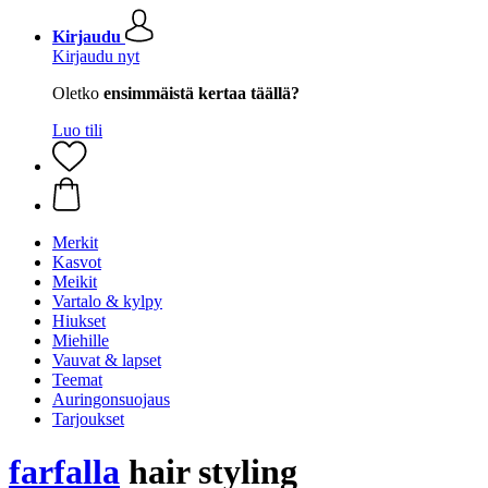
Kirjaudu
Kirjaudu nyt
Oletko
ensimmäistä kertaa täällä?
Luo tili
Merkit
Kasvot
Meikit
Vartalo & kylpy
Hiukset
Miehille
Vauvat & lapset
Teemat
Auringonsuojaus
Tarjoukset
farfalla
hair styling