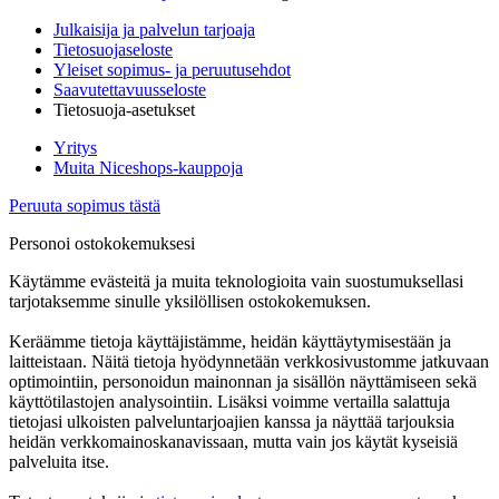
Julkaisija ja palvelun tarjoaja
Tietosuojaseloste
Yleiset sopimus- ja peruutusehdot
Saavutettavuusseloste
Tietosuoja-asetukset
Yritys
Muita Niceshops-kauppoja
Peruuta sopimus tästä
Personoi ostokokemuksesi
Käytämme evästeitä ja muita teknologioita vain suostumuksellasi
tarjotaksemme sinulle yksilöllisen ostokokemuksen.
Keräämme tietoja käyttäjistämme, heidän käyttäytymisestään ja
laitteistaan. Näitä tietoja hyödynnetään verkkosivustomme jatkuvaan
optimointiin, personoidun mainonnan ja sisällön näyttämiseen sekä
käyttötilastojen analysointiin. Lisäksi voimme vertailla salattuja
tietojasi ulkoisten palveluntarjoajien kanssa ja näyttää tarjouksia
heidän verkkomainoskanavissaan, mutta vain jos käytät kyseisiä
palveluita itse.