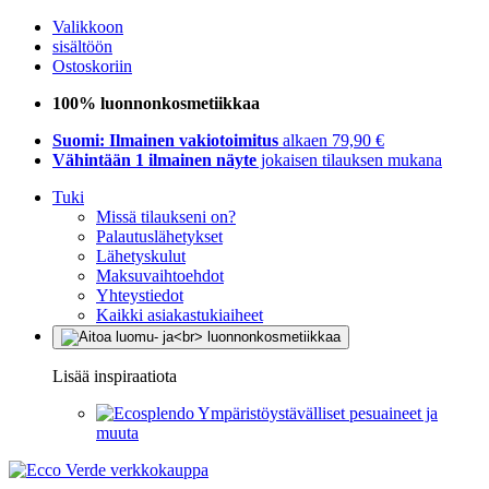
Valikkoon
sisältöön
Ostoskoriin
100% luonnonkosmetiikkaa
Suomi: Ilmainen vakiotoimitus
alkaen 79,90 €
Vähintään 1 ilmainen näyte
jokaisen tilauksen mukana
Tuki
Missä tilaukseni on?
Palautuslähetykset
Lähetyskulut
Maksuvaihtoehdot
Yhteystiedot
Kaikki asiakastukiaiheet
Lisää inspiraatiota
Ympäristöystävälliset pesuaineet ja
muuta