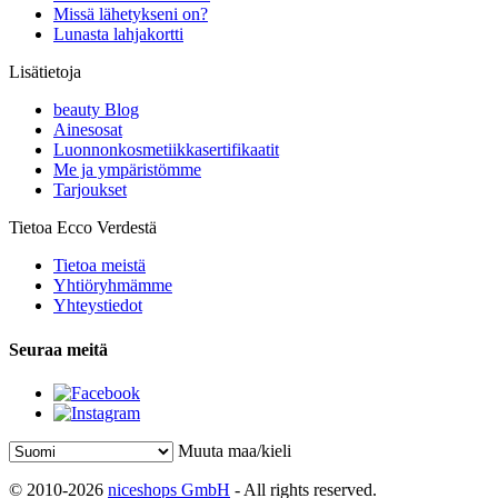
Missä lähetykseni on?
Lunasta lahjakortti
Lisätietoja
beauty Blog
Ainesosat
Luonnonkosmetiikkasertifikaatit
Me ja ympäristömme
Tarjoukset
Tietoa Ecco Verdestä
Tietoa meistä
Yhtiöryhmämme
Yhteystiedot
Seuraa meitä
Muuta maa/kieli
© 2010-2026
niceshops GmbH
- All rights reserved.