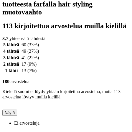
tuotteesta farfalla hair styling
muotovaahto
113 kirjoitettua arvostelua muilla kielillä
3,7
yhteensä 5 tähdestä
5 tähteä
60
(33%)
4 tähteä
49
(27%)
3 tähteä
41
(22%)
2 tähteä
17
(9%)
1 tähti
13
(7%)
180
arvostelua
Kielellä suomi ei löydy yhtään kirjoitettua arvostelua, mutta 113
arvostelua löytyy muilla kielillä.
Näytä
Ei arvosteluja