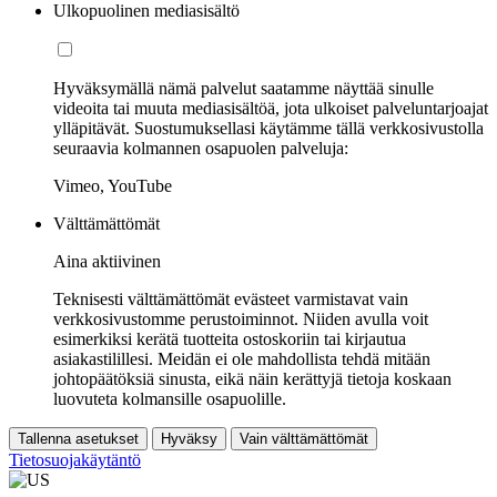
Ulkopuolinen mediasisältö
Hyväksymällä nämä palvelut saatamme näyttää sinulle
videoita tai muuta mediasisältöä, jota ulkoiset palveluntarjoajat
ylläpitävät. Suostumuksellasi käytämme tällä verkkosivustolla
seuraavia kolmannen osapuolen palveluja:
Vimeo, YouTube
Välttämättömät
Aina aktiivinen
Teknisesti välttämättömät evästeet varmistavat vain
verkkosivustomme perustoiminnot. Niiden avulla voit
esimerkiksi kerätä tuotteita ostoskoriin tai kirjautua
asiakastilillesi. Meidän ei ole mahdollista tehdä mitään
johtopäätöksiä sinusta, eikä näin kerättyjä tietoja koskaan
luovuteta kolmansille osapuolille.
Tallenna asetukset
Hyväksy
Vain välttämättömät
Tietosuojakäytäntö