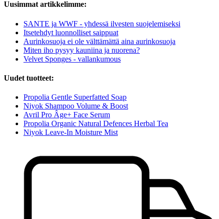
Uusimmat artikkelimme:
SANTE ja WWF - yhdessä ilvesten suojelemiseksi
Itsetehdyt luonnolliset saippuat
Aurinkosuoja ei ole välttämättä aina aurinkosuoja
Miten iho pysyy kauniina ja nuorena?
Velvet Sponges - vallankumous
Uudet tuotteet:
Propolia Gentle Superfatted Soap
Niyok Shampoo Volume & Boost
Avril Pro Âge+ Face Serum
Propolia Organic Natural Defences Herbal Tea
Niyok Leave-In Moisture Mist