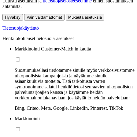
Tutustu asetuksiin ja
tietosuojaselosteeseemme
ennen suostumuksen
antamista.
Hyväksy
Vain välttämättömät
Mukauta asetuksia
Tietosuojakäytäntö
Henkilökohtaiset tietosuoja-asetukset
Markkinointi Customer-Match:in kautta
Suostumuksellasi tiedotamme sinulle myös verkkosivustomme
ulkopuolisista kampanjoista ja näytämme sinulle
asiaankuuluvia tuotteita. Tätä tarkoitusta varten
synkronoimme salatut henkilötietosi seuraavien ulkopuolisten
palveluntarjoajien kanssa ja käytämme heidän
verkkomainontakanaviaan, jos käytät jo heidän palvelujaan:
Bing, Criteo, Meta, Google, LinkedIn, Pinterest, TikTok
Markkinointi