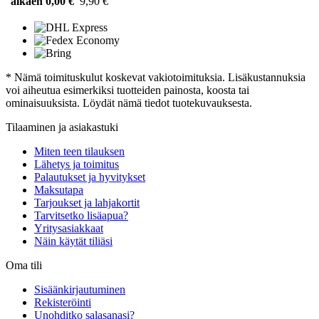
alkaen 0,00 €
9,90 €
* Nämä toimituskulut koskevat vakiotoimituksia. Lisäkustannuksia
voi aiheutua esimerkiksi tuotteiden painosta, koosta tai
ominaisuuksista. Löydät nämä tiedot tuotekuvauksesta.
Tilaaminen ja asiakastuki
Miten teen tilauksen
Lähetys ja toimitus
Palautukset ja hyvitykset
Maksutapa
Tarjoukset ja lahjakortit
Tarvitsetko lisäapua?
Yritysasiakkaat
Näin käytät tiliäsi
Oma tili
Sisäänkirjautuminen
Rekisteröinti
Unohditko salasanasi?