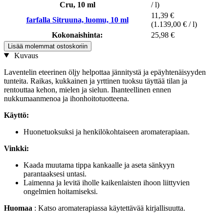
Cru, 10 ml
/ l)
11,39 €
farfalla Sitruuna, luomu, 10 ml
(1.139,00 € / l)
Kokonaishinta:
25,98 €
Lisää molemmat ostoskoriin
Kuvaus
Laventelin eteerinen öljy helpottaa jännitystä ja epäyhtenäisyyden
tunteita. Raikas, kukkainen ja yrttinen tuoksu täyttää tilan ja
rentouttaa kehon, mielen ja sielun. Ihanteellinen ennen
nukkumaanmenoa ja ihonhoitotuotteena.
Käyttö:
Huonetuoksuksi ja henkilökohtaiseen aromaterapiaan.
Vinkki:
Kaada muutama tippa kankaalle ja aseta sänkyyn
parantaaksesi untasi.
Laimenna ja levitä iholle kaikenlaisten ihoon liittyvien
ongelmien hoitamiseksi.
Huomaa
: Katso aromaterapiassa käytettävää kirjallisuutta.