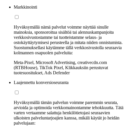
Markkinointi
Hyväksymällä nämä palvelut voimme näyttää sinulle
mainoksia, sponsoroitua sisältöä tai alennuskampanjoita
verkkosivustostamme tai tuotteistamme selaus- ja
ostokäyttäytymisesi perusteella ja mitata niiden onnistumista.
Suostumuksellasi käytämme tällä verkkosivustolla seuraavia
kolmannen osapuolen palveluita:
Meta-Pixel, Microsoft Advertising, creativecdn.com
(RTBHouse), TikTok Pixel, Klikkauksiin perustuvat
tuotesuositukset, Ads Defender
Laajennettu konversioseuranta
Hyväksymällä tämän palvelun voimme paremmin seurata,
arvioida ja optimoida verkkomainontamme tehokkuutta. Tätä
varten vertaamme salattuja henkilötietojasi seuraavien
ulkoisten palveluntarjoajien kanssa, mikäli käytät jo heidän
palvelujaan: