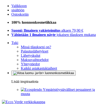
Valikkoon
sisältöön
Ostoskoriin
100% luonnonkosmetiikkaa
Suomi: Ilmainen vakiotoimitus
alkaen 79,90 €
Vähintään 1 ilmainen näyte
jokaisen tilauksen mukana
Tuki
Missä tilaukseni on?
Palautuslähetykset
Lähetyskulut
Maksuvaihtoehdot
Yhteystiedot
Kaikki asiakastukiaiheet
Lisää inspiraatiota
Ympäristöystävälliset pesuaineet ja
muuta