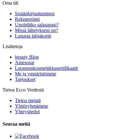
Oma tili
Sisäänkirjautuminen
Rekisteröinti
Unohditko salasanasi?
Missä lähetykseni on?
Lunasta lahjakortti
Lisätietoja
beauty Blog
Ainesosat
Luonnonkosmetiikkasertifikaatit
Me ja ympäristömme
Tarjoukset
Tietoa Ecco Verdestä
Tietoa meistä
Yhtiöryhmämme
Yhteystiedot
Seuraa meitä