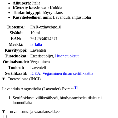
Alkuperä:
Italia
Käytetty kasvinosa
:
Kukkia
Tuotantotyyppi:
höyrytislaus
Kasvitieteellinen nimi:
Lavandula angustifolia
Tuotenro.:
FAR-xxlavebgc10
Sisältö:
10 ml
EAN:
7612534014571
Merkki:
farfalla
Kasvityyppi:
Laventeli
Tuoteluokat:
Eteeriset öljyt,
Huonetuoksut
Ominaisuudet:
Vegaaninen
Tuoksut:
Laventeli
Sertifikaatit:
ICEA
,
Vegaaninen ilman sertifikaattia
Tuoteseloste (INCI)
[1]
Lavandula Angustifolia (Lavender) Extract
Sertifioidusta villikeräilystä, biodynaamiselta tilalta tai
luomutilalta
Turvallisuus- ja vaaralausekkeet