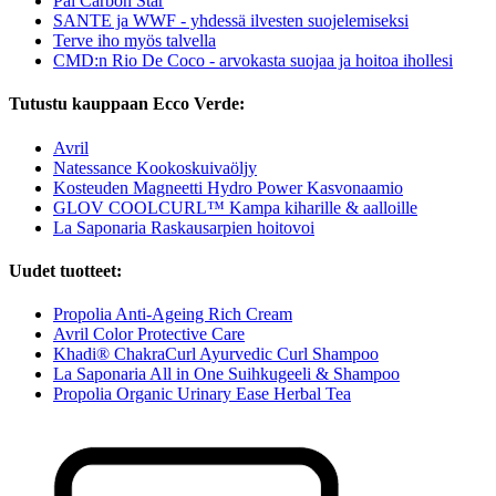
Pai Carbon Star
SANTE ja WWF - yhdessä ilvesten suojelemiseksi
Terve iho myös talvella
CMD:n Rio De Coco - arvokasta suojaa ja hoitoa ihollesi
Tutustu kauppaan Ecco Verde:
Avril
Natessance Kookoskuivaöljy
Kosteuden Magneetti Hydro Power Kasvonaamio
GLOV COOLCURL™ Kampa kiharille & aalloille
La Saponaria Raskausarpien hoitovoi
Uudet tuotteet:
Propolia Anti-Ageing Rich Cream
Avril Color Protective Care
Khadi® ChakraCurl Ayurvedic Curl Shampoo
La Saponaria All in One Suihkugeeli & Shampoo
Propolia Organic Urinary Ease Herbal Tea