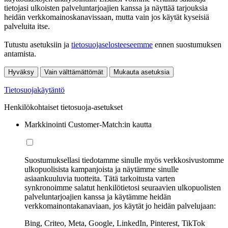
tietojasi ulkoisten palveluntarjoajien kanssa ja näyttää tarjouksia
heidän verkkomainoskanavissaan, mutta vain jos käytät kyseisiä
palveluita itse.
Tutustu asetuksiin ja
tietosuojaselosteeseemme
ennen suostumuksen
antamista.
Hyväksy
Vain välttämättömät
Mukauta asetuksia
Tietosuojakäytäntö
Henkilökohtaiset tietosuoja-asetukset
Markkinointi Customer-Match:in kautta
Suostumuksellasi tiedotamme sinulle myös verkkosivustomme
ulkopuolisista kampanjoista ja näytämme sinulle
asiaankuuluvia tuotteita. Tätä tarkoitusta varten
synkronoimme salatut henkilötietosi seuraavien ulkopuolisten
palveluntarjoajien kanssa ja käytämme heidän
verkkomainontakanaviaan, jos käytät jo heidän palvelujaan:
Bing, Criteo, Meta, Google, LinkedIn, Pinterest, TikTok