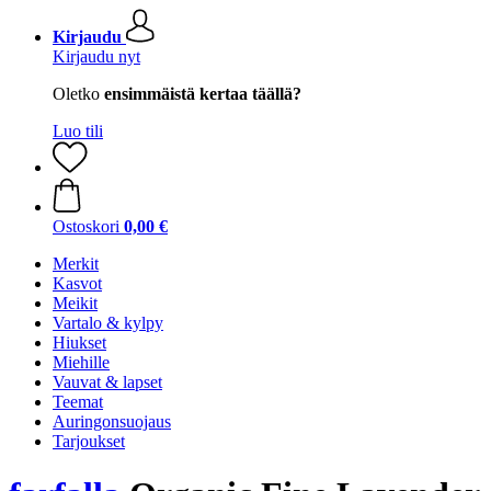
Kirjaudu
Kirjaudu nyt
Oletko
ensimmäistä kertaa täällä?
Luo tili
Ostoskori
0,00 €
Merkit
Kasvot
Meikit
Vartalo & kylpy
Hiukset
Miehille
Vauvat & lapset
Teemat
Auringonsuojaus
Tarjoukset