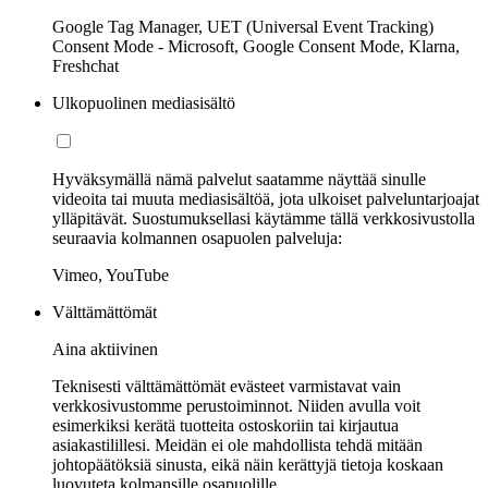
Google Tag Manager, UET (Universal Event Tracking)
Consent Mode - Microsoft, Google Consent Mode, Klarna,
Freshchat
Ulkopuolinen mediasisältö
Hyväksymällä nämä palvelut saatamme näyttää sinulle
videoita tai muuta mediasisältöä, jota ulkoiset palveluntarjoajat
ylläpitävät. Suostumuksellasi käytämme tällä verkkosivustolla
seuraavia kolmannen osapuolen palveluja:
Vimeo, YouTube
Välttämättömät
Aina aktiivinen
Teknisesti välttämättömät evästeet varmistavat vain
verkkosivustomme perustoiminnot. Niiden avulla voit
esimerkiksi kerätä tuotteita ostoskoriin tai kirjautua
asiakastilillesi. Meidän ei ole mahdollista tehdä mitään
johtopäätöksiä sinusta, eikä näin kerättyjä tietoja koskaan
luovuteta kolmansille osapuolille.