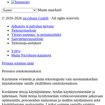
Muuta maa/kieli
© 2010-2026
niceshops GmbH
- All rights reserved.
Julkaisija ja palvelun tarjoaja
Tietosuojaseloste
Yleiset sopimus- ja peruutusehdot
Saavutettavuusseloste
Tietosuoja-asetukset
Yritys
Muita Niceshops-kauppoja
Peruuta sopimus tästä
Personoi ostokokemuksesi
Käytämme evästeitä ja muita teknologioita vain suostumuksellasi
tarjotaksemme sinulle yksilöllisen ostokokemuksen.
Keräämme tietoja käyttäjistämme, heidän käyttäytymisestään ja
laitteistaan. Näitä tietoja hyödynnetään verkkosivustomme jatkuvaan
optimointiin, personoidun mainonnan ja sisällön näyttämiseen sekä
käyttötilastojen analysointiin. Lisäksi voimme vertailla salattuja