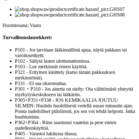
Huomiosana: Vaara
Turvallisuuslausekkeet:
P101 - Jos tarvitaan lääkinnällistä apua, näytä pakkaus tai
varoitusetiketti.
P102 - Säilytä lasten ulottumattomissa.
P103 - Lue merkinnät ennen käyttöä.
P321 - Erityinen käsittely (katso tämän pakkauksen
merkinnöistä).
P331 - EI saa oksennuttaa.
P301 + P310 - Jos ainetta on nielty: Ota välittömästi yhteyttä
myrkytyskeskukseen tai lääkäriin.
P305+P351+P338 - JOS KEMIKAALIA JOUTUU
SILMIIN: Huuhdo huolellisesti vedellä usean minuutin ajan.
Poista mahdolliset piilolinssit, jos sen voi tehdä helposti. Jatka
huuhtomista.
P362+P364 - Riisu saastunut vaatetus ja pese ennen
uudelleenkäyttöä.
P405 - Varastoi lukitussa tilassa.