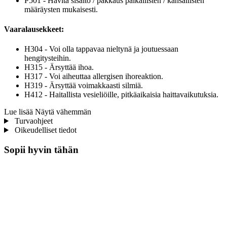
P501 - Hävitä sisältö / pakkaus paikallisten / kansallisten
määräysten mukaisesti.
Vaaralausekkeet:
H304 - Voi olla tappavaa nieltynä ja joutuessaan
hengitysteihin.
H315 - Ärsyttää ihoa.
H317 - Voi aiheuttaa allergisen ihoreaktion.
H319 - Ärsyttää voimakkaasti silmiä.
H412 - Haitallista vesieliöille, pitkäaikaisia haittavaikutuksia.
Lue lisää
Näytä vähemmän
Turvaohjeet
Oikeudelliset tiedot
Sopii hyvin tähän