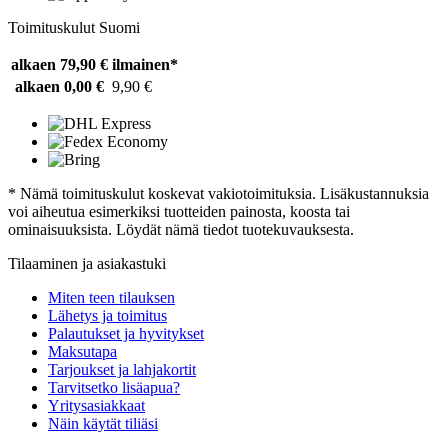
Toimituskulut Suomi
alkaen 79,90 €
ilmainen*
alkaen 0,00 €
9,90 €
* Nämä toimituskulut koskevat vakiotoimituksia. Lisäkustannuksia
voi aiheutua esimerkiksi tuotteiden painosta, koosta tai
ominaisuuksista. Löydät nämä tiedot tuotekuvauksesta.
Tilaaminen ja asiakastuki
Miten teen tilauksen
Lähetys ja toimitus
Palautukset ja hyvitykset
Maksutapa
Tarjoukset ja lahjakortit
Tarvitsetko lisäapua?
Yritysasiakkaat
Näin käytät tiliäsi