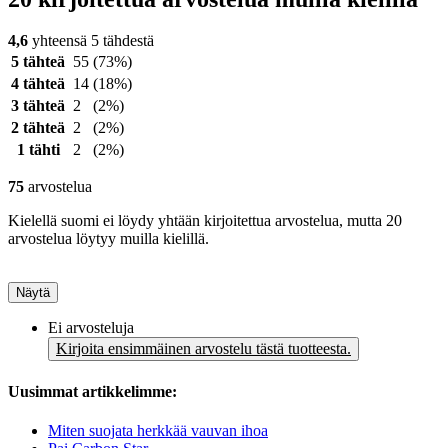
4,6
yhteensä 5 tähdestä
5 tähteä
55
(73%)
4 tähteä
14
(18%)
3 tähteä
2
(2%)
2 tähteä
2
(2%)
1 tähti
2
(2%)
75
arvostelua
Kielellä suomi ei löydy yhtään kirjoitettua arvostelua, mutta 20
arvostelua löytyy muilla kielillä.
Näytä
Ei arvosteluja
Kirjoita ensimmäinen arvostelu tästä tuotteesta.
Uusimmat artikkelimme:
Miten suojata herkkää vauvan ihoa