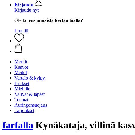
Kirjaudu
Kirjaudu nyt
Oletko
ensimmäistä kertaa täällä?
Luo tili
Merkit
Kasvot
Meikit
Vartalo & kylpy
Hiukset
Miehille
Vauvat & lapset
Teemat
Auringonsuojaus
Tarjoukset
farfalla
Kynäkataja, villinä kas