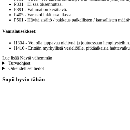
P331 - EI saa oksennuttaa.
P391 - Valumat on kerättävä.
P405 - Varastoi lukitussa tilassa.
P501 - Hävitä sisältö / pakkaus paikallisten / kansallisten määrä
Vaaralausekkeet:
H304 - Voi olla tappavaa nieltynä ja joutuessaan hengitysteihin.
H410 - Erittäin myrkyllistä vesieliöille, pitkäaikaisia haittavaiku
Lue lisää
Näytä vähemmän
Turvaohjeet
Oikeudelliset tiedot
Sopii hyvin tähän