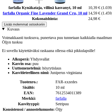
farfalla Kynäkataja, villinä kasvanyt, 10 ml
10,39 €
(1.039,
farfalla Organic Fine Lavender Grand Cru, 10 ml
14,59 €
(1.459,
Kokonaishinta:
24,98 €
Lisää molemmat ostoskoriin
Kuvaus
Voimakkaasti tuoksuva, punertava puu tunnetaan kaikkialla maailmassa
Öljyn tuoksu
Ei sovellu käytettäväksi raskaana ollessa eikä pikkulapsille!
Alkuperä:
Yhdysvallat
Kasvin osa:
puu
Uuttomenetelmä:
höyrytislaus
Kasvitieteellinen nimi:
Juniperus virginiana
Tuotenro.:
FAR-xxzedes
Sisältö:
10 ml
EAN:
7612534011389
Merkki:
farfalla
Kasvityyppi:
Setripuu
Konsistenssi / annostelumuoto:
Öljy