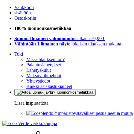
Valikkoon
sisältöön
Ostoskoriin
100% luonnonkosmetiikkaa
Suomi: Ilmainen vakiotoimitus
alkaen 79,90 €
Vähintään 1 ilmainen näyte
jokaisen tilauksen mukana
Tuki
Missä tilaukseni on?
Palautuslähetykset
Lähetyskulut
Maksuvaihtoehdot
Yhteystiedot
Kaikki asiakastukiaiheet
Lisää inspiraatiota
Ympäristöystävälliset pesuaineet ja muuta