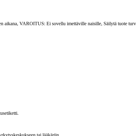
en aikana, VAROITUS: Ei sovellu imettäville naisille, Säilytä tuote turva
usetiketti.
yrkytyskeskukseen tai lääkäriin.