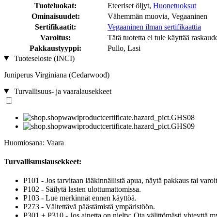
Tuoteluokat:
Eteeriset öljyt,
Huonetuoksut
Ominaisuudet:
Vähemmän muovia, Vegaaninen
Sertifikaatit:
Vegaaninen ilman sertifikaattia
Varoitus:
Tätä tuotetta ei tule käyttää raskaud
Pakkaustyyppi:
Pullo, Lasi
Tuoteseloste (INCI)
Juniperus Virginiana (Cedarwood)
Turvallisuus- ja vaaralausekkeet
Huomiosana: Vaara
Turvallisuuslausekkeet:
P101 - Jos tarvitaan lääkinnällistä apua, näytä pakkaus tai varoit
P102 - Säilytä lasten ulottumattomissa.
P103 - Lue merkinnät ennen käyttöä.
P273 - Vältettävä päästämistä ympäristöön.
P301 + P310 - Jos ainetta on nielty: Ota välittömästi yhteyttä m