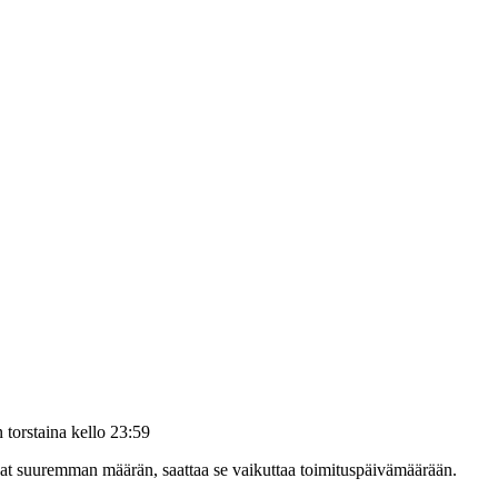
än
torstaina kello 23:59
ilaat suuremman määrän, saattaa se vaikuttaa toimituspäivämäärään.