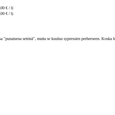
00 € / l)
00 € / l)
 "punaisena setrinä", mutta se kuuluu sypressien perheeseen. Koska hyö