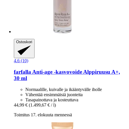
Ostoskori
4.6 (10)
farfalla
Anti-​age -​kasvovoide Alppiruusu A+,
30 ml
Normaalille, kuivalle ja ikääntyvälle iholle
Vähentää ensimmäisiä juonteita
Tasapainottava ja kosteuttava
44,99 €
(1.499,67 € / l)
Toimitus 17. elokuuta mennessä