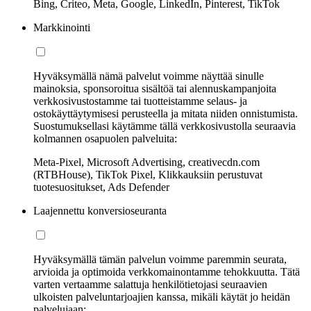
Bing, Criteo, Meta, Google, LinkedIn, Pinterest, TikTok
Markkinointi
Hyväksymällä nämä palvelut voimme näyttää sinulle
mainoksia, sponsoroitua sisältöä tai alennuskampanjoita
verkkosivustostamme tai tuotteistamme selaus- ja
ostokäyttäytymisesi perusteella ja mitata niiden onnistumista.
Suostumuksellasi käytämme tällä verkkosivustolla seuraavia
kolmannen osapuolen palveluita:
Meta-Pixel, Microsoft Advertising, creativecdn.com
(RTBHouse), TikTok Pixel, Klikkauksiin perustuvat
tuotesuositukset, Ads Defender
Laajennettu konversioseuranta
Hyväksymällä tämän palvelun voimme paremmin seurata,
arvioida ja optimoida verkkomainontamme tehokkuutta. Tätä
varten vertaamme salattuja henkilötietojasi seuraavien
ulkoisten palveluntarjoajien kanssa, mikäli käytät jo heidän
palvelujaan: