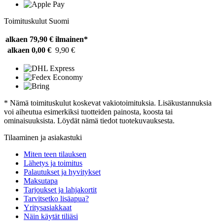
Toimituskulut Suomi
alkaen 79,90 €
ilmainen*
alkaen 0,00 €
9,90 €
* Nämä toimituskulut koskevat vakiotoimituksia. Lisäkustannuksia
voi aiheutua esimerkiksi tuotteiden painosta, koosta tai
ominaisuuksista. Löydät nämä tiedot tuotekuvauksesta.
Tilaaminen ja asiakastuki
Miten teen tilauksen
Lähetys ja toimitus
Palautukset ja hyvitykset
Maksutapa
Tarjoukset ja lahjakortit
Tarvitsetko lisäapua?
Yritysasiakkaat
Näin käytät tiliäsi