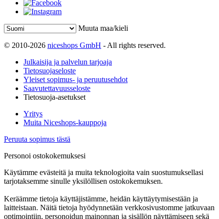
Muuta maa/kieli
© 2010-2026
niceshops GmbH
- All rights reserved.
Julkaisija ja palvelun tarjoaja
Tietosuojaseloste
Yleiset sopimus- ja peruutusehdot
Saavutettavuusseloste
Tietosuoja-asetukset
Yritys
Muita Niceshops-kauppoja
Peruuta sopimus tästä
Personoi ostokokemuksesi
Käytämme evästeitä ja muita teknologioita vain suostumuksellasi
tarjotaksemme sinulle yksilöllisen ostokokemuksen.
Keräämme tietoja käyttäjistämme, heidän käyttäytymisestään ja
laitteistaan. Näitä tietoja hyödynnetään verkkosivustomme jatkuvaan
optimointiin, personoidun mainonnan ja sisällön näyttämiseen sekä