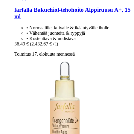
farfalla
Bakuchiol-​tehohoito Alppiruusu A+, 15
ml
• Normaalille, kuivalle & ikääntyvälle iholle
• Vähentää juonteita & ryppyjä
• Kosteuttava & uudistava
36,49 €
(2.432,67 € / l)
Toimitus 17. elokuuta mennessä