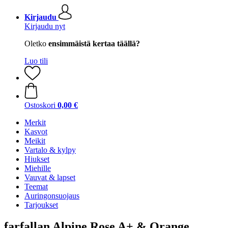
Kirjaudu
Kirjaudu nyt
Oletko
ensimmäistä kertaa täällä?
Luo tili
Ostoskori
0,00 €
Merkit
Kasvot
Meikit
Vartalo & kylpy
Hiukset
Miehille
Vauvat & lapset
Teemat
Auringonsuojaus
Tarjoukset
farfallan Alpine Rose A+ & Orange