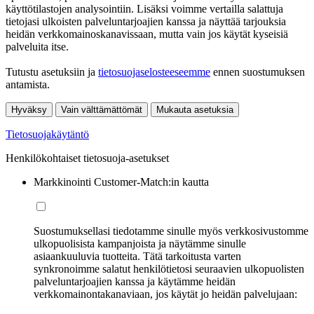
käyttötilastojen analysointiin. Lisäksi voimme vertailla salattuja
tietojasi ulkoisten palveluntarjoajien kanssa ja näyttää tarjouksia
heidän verkkomainoskanavissaan, mutta vain jos käytät kyseisiä
palveluita itse.
Tutustu asetuksiin ja
tietosuojaselosteeseemme
ennen suostumuksen
antamista.
Hyväksy
Vain välttämättömät
Mukauta asetuksia
Tietosuojakäytäntö
Henkilökohtaiset tietosuoja-asetukset
Markkinointi Customer-Match:in kautta
Suostumuksellasi tiedotamme sinulle myös verkkosivustomme
ulkopuolisista kampanjoista ja näytämme sinulle
asiaankuuluvia tuotteita. Tätä tarkoitusta varten
synkronoimme salatut henkilötietosi seuraavien ulkopuolisten
palveluntarjoajien kanssa ja käytämme heidän
verkkomainontakanaviaan, jos käytät jo heidän palvelujaan: