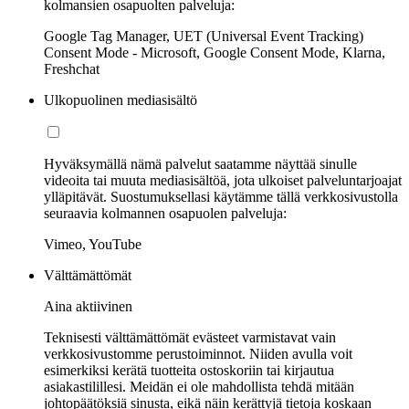
kolmansien osapuolten palveluja:
Google Tag Manager, UET (Universal Event Tracking)
Consent Mode - Microsoft, Google Consent Mode, Klarna,
Freshchat
Ulkopuolinen mediasisältö
Hyväksymällä nämä palvelut saatamme näyttää sinulle
videoita tai muuta mediasisältöä, jota ulkoiset palveluntarjoajat
ylläpitävät. Suostumuksellasi käytämme tällä verkkosivustolla
seuraavia kolmannen osapuolen palveluja:
Vimeo, YouTube
Välttämättömät
Aina aktiivinen
Teknisesti välttämättömät evästeet varmistavat vain
verkkosivustomme perustoiminnot. Niiden avulla voit
esimerkiksi kerätä tuotteita ostoskoriin tai kirjautua
asiakastilillesi. Meidän ei ole mahdollista tehdä mitään
johtopäätöksiä sinusta, eikä näin kerättyjä tietoja koskaan