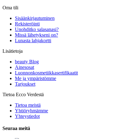
Oma tili
Sisäänkirjautuminen
Rekisteröinti
Unohditko salasanasi?
Missä lähetykseni on?
Lunasta lahjakortti
Lisätietoja
beauty Blog
Ainesosat
Luonnonkosmetiikkasertifikaatit
Me ja ympäristömme
Tarjoukset
Tietoa Ecco Verdestä
Tietoa meistä
Yhtiöryhmämme
Yhteystiedot
Seuraa meitä