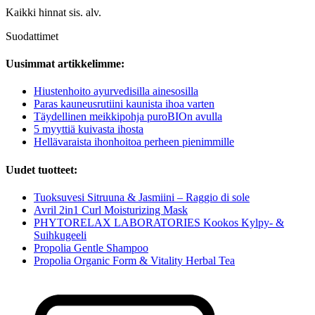
Kaikki hinnat sis. alv.
Suodattimet
Uusimmat artikkelimme:
Hiustenhoito ayurvedisilla ainesosilla
Paras kauneusrutiini kaunista ihoa varten
Täydellinen meikkipohja puroBIOn avulla
5 myyttiä kuivasta ihosta
Hellävaraista ihonhoitoa perheen pienimmille
Uudet tuotteet:
Tuoksuvesi Sitruuna & Jasmiini – Raggio di sole
Avril 2in1 Curl Moisturizing Mask
PHYTORELAX LABORATORIES Kookos Kylpy- &
Suihkugeeli
Propolia Gentle Shampoo
Propolia Organic Form & Vitality Herbal Tea