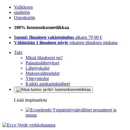
Valikkoon
sisältöön
Ostoskoriin
100% luonnonkosmetiikkaa
Suomi: Ilmainen vakiotoimitus
alkaen 79,90 €
Vähintään 1 ilmainen näyte
jokaisen tilauksen mukana
Tuki
Missä tilaukseni on?
Palautuslähetykset
Lähetyskulut
Maksuvaihtoehdot
Yhteystiedot
Kaikki asiakastukiaiheet
Lisää inspiraatiota
Ympäristöystävälliset pesuaineet ja
muuta