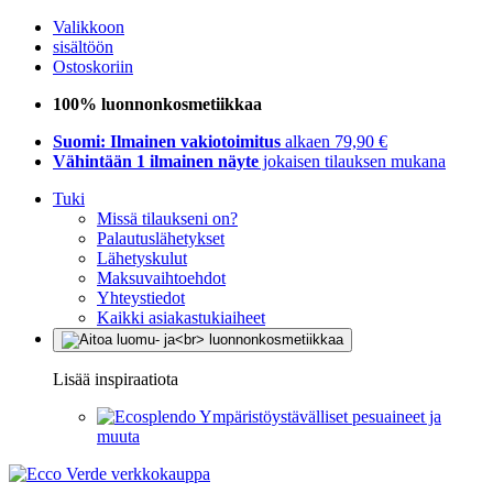
Valikkoon
sisältöön
Ostoskoriin
100% luonnonkosmetiikkaa
Suomi: Ilmainen vakiotoimitus
alkaen 79,90 €
Vähintään 1 ilmainen näyte
jokaisen tilauksen mukana
Tuki
Missä tilaukseni on?
Palautuslähetykset
Lähetyskulut
Maksuvaihtoehdot
Yhteystiedot
Kaikki asiakastukiaiheet
Lisää inspiraatiota
Ympäristöystävälliset pesuaineet ja
muuta