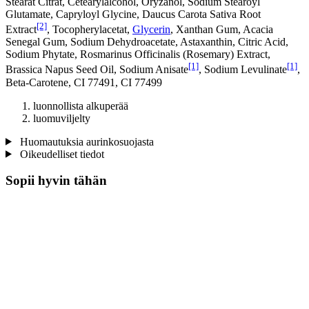
Stearat Citrat, Cetearylalcohol, Oryzanol, Sodium Stearoyl
Glutamate, Capryloyl Glycine, Daucus Carota Sativa Root
[2]
Extract
, Tocopherylacetat,
Glycerin
, Xanthan Gum, Acacia
Senegal Gum, Sodium Dehydroacetate, Astaxanthin, Citric Acid,
Sodium Phytate, Rosmarinus Officinalis (Rosemary) Extract,
[1]
[1]
Brassica Napus Seed Oil, Sodium Anisate
, Sodium Levulinate
,
Beta-Carotene, CI 77491, CI 77499
luonnollista alkuperää
luomuviljelty
Huomautuksia aurinkosuojasta
Oikeudelliset tiedot
Sopii hyvin tähän