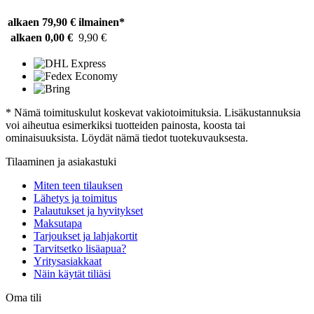
alkaen 79,90 €
ilmainen*
alkaen 0,00 €
9,90 €
* Nämä toimituskulut koskevat vakiotoimituksia. Lisäkustannuksia
voi aiheutua esimerkiksi tuotteiden painosta, koosta tai
ominaisuuksista. Löydät nämä tiedot tuotekuvauksesta.
Tilaaminen ja asiakastuki
Miten teen tilauksen
Lähetys ja toimitus
Palautukset ja hyvitykset
Maksutapa
Tarjoukset ja lahjakortit
Tarvitsetko lisäapua?
Yritysasiakkaat
Näin käytät tiliäsi
Oma tili