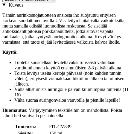
Kuvaus
Tämän aurinkosuojatuotteen ansiosta iho suojautuu erityisen
korkean suodattimen avulla UV-säteilyn haitallisilta vaikutuksilta,
mutta samalla edistää luonnollista rusketusta. Se sisältää
antioksidanttipitoisia porkkanauutteita, jotka sitovat vapaita
radikaaleja, jotka syntyvät auringonottoa aikana. Kevyt värjäys
varmistaa, että tuote ei jätä levitettäessä valkoista kalvoa iholle.
Käyttö:
Tuotetta suositellaan levitettäväksi runsaasti vähintään
varttitunti ennen käyttöä ensimmäisten 2-3 päivän aikana.
Toista levitys useita kertoja päivässä (noin kahden tunnin
välein), erityisesti voimakkaan hikoilun jälkeen tai uimisen
jälkeen.
Vältä altistumista auringolle päivän kuumimpina tunteina (11-
16).
Vältä suoraa auringonvaloa vauvoille ja pienille lapsille!
Huomautus:
Värjäytyminen tekstiileihin on mahdollista. Poista
tahrat heti sopivalla pesuaineella.
Tuotenro.:
FIT-CV839
Sisältö:
150 ml