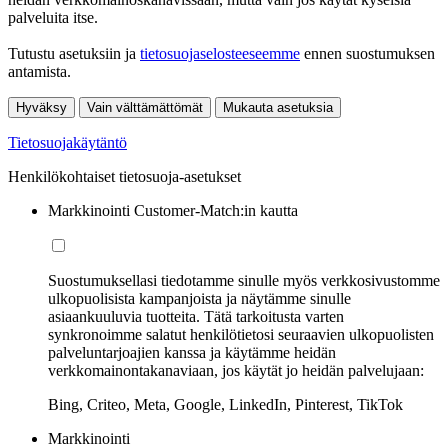
palveluita itse.
Tutustu asetuksiin ja
tietosuojaselosteeseemme
ennen suostumuksen
antamista.
Hyväksy
Vain välttämättömät
Mukauta asetuksia
Tietosuojakäytäntö
Henkilökohtaiset tietosuoja-asetukset
Markkinointi Customer-Match:in kautta
Suostumuksellasi tiedotamme sinulle myös verkkosivustomme
ulkopuolisista kampanjoista ja näytämme sinulle
asiaankuuluvia tuotteita. Tätä tarkoitusta varten
synkronoimme salatut henkilötietosi seuraavien ulkopuolisten
palveluntarjoajien kanssa ja käytämme heidän
verkkomainontakanaviaan, jos käytät jo heidän palvelujaan:
Bing, Criteo, Meta, Google, LinkedIn, Pinterest, TikTok
Markkinointi