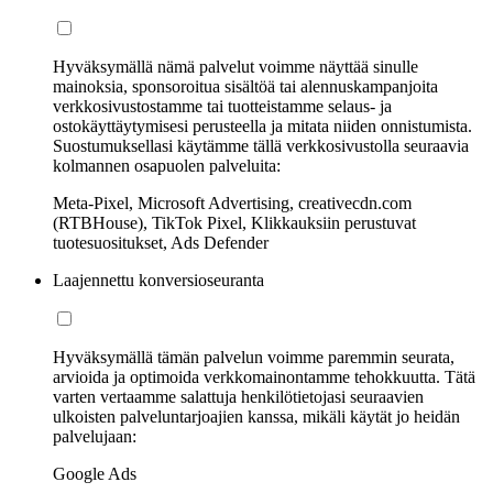
Hyväksymällä nämä palvelut voimme näyttää sinulle
mainoksia, sponsoroitua sisältöä tai alennuskampanjoita
verkkosivustostamme tai tuotteistamme selaus- ja
ostokäyttäytymisesi perusteella ja mitata niiden onnistumista.
Suostumuksellasi käytämme tällä verkkosivustolla seuraavia
kolmannen osapuolen palveluita:
Meta-Pixel, Microsoft Advertising, creativecdn.com
(RTBHouse), TikTok Pixel, Klikkauksiin perustuvat
tuotesuositukset, Ads Defender
Laajennettu konversioseuranta
Hyväksymällä tämän palvelun voimme paremmin seurata,
arvioida ja optimoida verkkomainontamme tehokkuutta. Tätä
varten vertaamme salattuja henkilötietojasi seuraavien
ulkoisten palveluntarjoajien kanssa, mikäli käytät jo heidän
palvelujaan:
Google Ads