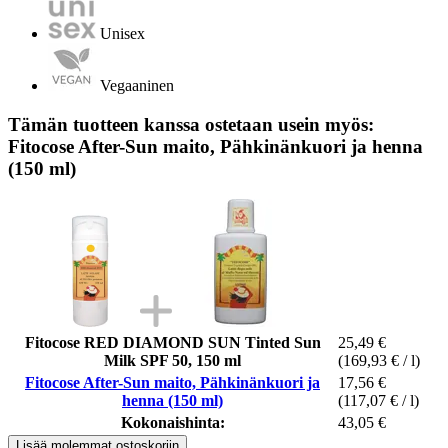
Unisex
Vegaaninen
Tämän tuotteen kanssa ostetaan usein myös:
Fitocose After-Sun maito, Pähkinänkuori ja henna
(150 ml)
Fitocose RED DIAMOND SUN Tinted Sun
25,49 €
Milk SPF 50, 150 ml
(169,93 € / l)
Fitocose After-Sun maito, Pähkinänkuori ja
17,56 €
henna (150 ml)
(117,07 € / l)
Kokonaishinta:
43,05 €
Lisää molemmat ostoskoriin