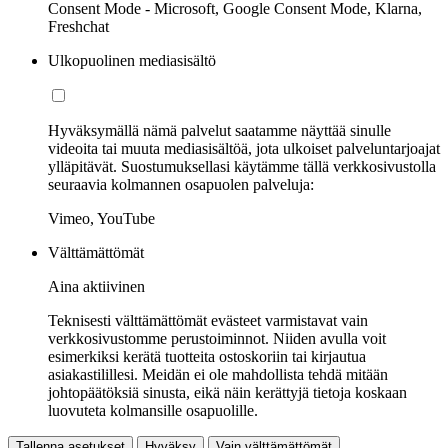
Consent Mode - Microsoft, Google Consent Mode, Klarna,
Freshchat
Ulkopuolinen mediasisältö
Hyväksymällä nämä palvelut saatamme näyttää sinulle
videoita tai muuta mediasisältöä, jota ulkoiset palveluntarjoajat
ylläpitävät. Suostumuksellasi käytämme tällä verkkosivustolla
seuraavia kolmannen osapuolen palveluja:
Vimeo, YouTube
Välttämättömät
Aina aktiivinen
Teknisesti välttämättömät evästeet varmistavat vain
verkkosivustomme perustoiminnot. Niiden avulla voit
esimerkiksi kerätä tuotteita ostoskoriin tai kirjautua
asiakastilillesi. Meidän ei ole mahdollista tehdä mitään
johtopäätöksiä sinusta, eikä näin kerättyjä tietoja koskaan
luovuteta kolmansille osapuolille.
Tallenna asetukset
Hyväksy
Vain välttämättömät