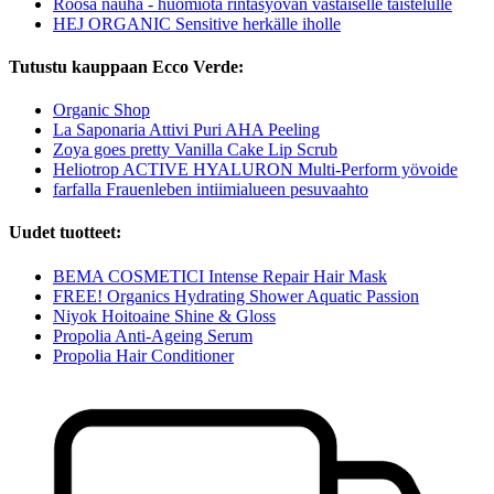
Roosa nauha - huomiota rintasyövän vastaiselle taistelulle
HEJ ORGANIC Sensitive herkälle iholle
Tutustu kauppaan Ecco Verde:
Organic Shop
La Saponaria Attivi Puri AHA Peeling
Zoya goes pretty Vanilla Cake Lip Scrub
Heliotrop ACTIVE HYALURON Multi-Perform yövoide
farfalla Frauenleben intiimialueen pesuvaahto
Uudet tuotteet:
BEMA COSMETICI Intense Repair Hair Mask
FREE! Organics Hydrating Shower Aquatic Passion
Niyok Hoitoaine Shine & Gloss
Propolia Anti-Ageing Serum
Propolia Hair Conditioner