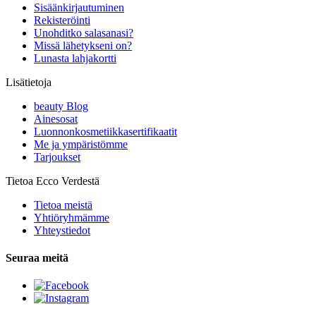
Sisäänkirjautuminen
Rekisteröinti
Unohditko salasanasi?
Missä lähetykseni on?
Lunasta lahjakortti
Lisätietoja
beauty Blog
Ainesosat
Luonnonkosmetiikkasertifikaatit
Me ja ympäristömme
Tarjoukset
Tietoa Ecco Verdestä
Tietoa meistä
Yhtiöryhmämme
Yhteystiedot
Seuraa meitä