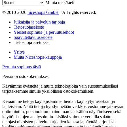
Muuta maa/kieli
© 2010-2026
niceshops GmbH
- All rights reserved.
Julkaisija ja palvelun tarjoaja
Tietosuojaseloste
Yleiset sopimus- ja peruutusehdot
Saavutettavuusseloste
Tietosuoja-asetukset
Yritys
Muita Niceshops-kauppoja
Peruuta sopimus tästä
Personoi ostokokemuksesi
Käytämme evästeitä ja muita teknologioita vain suostumuksellasi
tarjotaksemme sinulle yksilöllisen ostokokemuksen.
Keräämme tietoja käyttäjistämme, heidän käyttäytymisestään ja
laitteistaan. Näitä tietoja hyödynnetään verkkosivustomme jatkuvaan
optimointiin, personoidun mainonnan ja sisällön näyttämiseen sekä
käyttötilastojen analysointiin. Lisäksi voimme vertailla salattuja
tietojasi ulkoisten palveluntarjoajien kanssa ja näyttää tarjouksia
heidän verkkomainoskanavissaan, mutta vain jos käytät kyseisiä