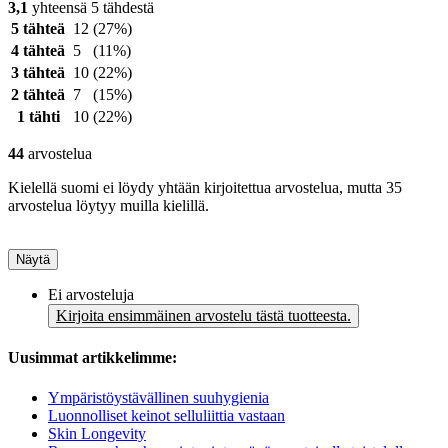
3,1
yhteensä 5 tähdestä
5 tähteä
12
(27%)
4 tähteä
5
(11%)
3 tähteä
10
(22%)
2 tähteä
7
(15%)
1 tähti
10
(22%)
44
arvostelua
Kielellä suomi ei löydy yhtään kirjoitettua arvostelua, mutta 35
arvostelua löytyy muilla kielillä.
Näytä
Ei arvosteluja
Kirjoita ensimmäinen arvostelu tästä tuotteesta.
Uusimmat artikkelimme:
Ympäristöystävällinen suuhygienia
Luonnolliset keinot selluliittia vastaan
Skin Longevity