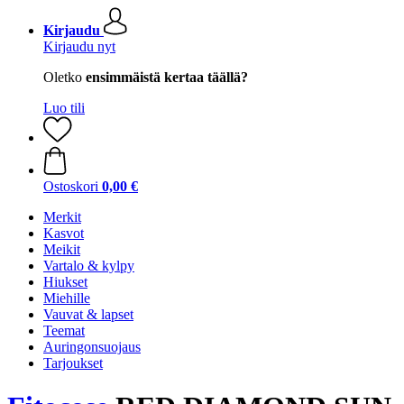
Kirjaudu
Kirjaudu nyt
Oletko
ensimmäistä kertaa täällä?
Luo tili
Ostoskori
0,00 €
Merkit
Kasvot
Meikit
Vartalo & kylpy
Hiukset
Miehille
Vauvat & lapset
Teemat
Auringonsuojaus
Tarjoukset