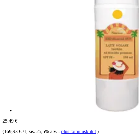
25,49 €
(
169,93 € / l
, sis. 25,5% alv.
-
plus toimituskulut
)