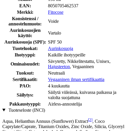
EAN:
8050705462537
Merkki:
Fitocose
Konsistenssi /
Voide
annostelumuoto:
Aurinkosuojien
Vartalo
käyttö:
Aurinkosuoja (SPF):
SPF 50
Tuoteluokat:
Aurinkosuoja
Ihotyyppi:
Kaikille ihotyypeille
Sävytetty, Nikkelitestattu, Unisex,
Ominaisuudet:
Hajusteeton
, Vegaaninen
Tuoksut:
Neutraali
Sertifikaatit:
Vegaaninen ilman sertifikaattia
PAO:
4 kuukautta
Säilytä viileässä, kuivassa paikassa ja
Säilytys:
valolta suojattuna
Pakkaustyyppi:
Airless-annostelija
Tuoteseloste (INCI)
[2]
Aqua, Helianthus Annuus (Sunflower) Extract
, Coco
Caprylate/Caprate, Titanium Oxides, Zinc Oxide, Silicia, Glyceryl