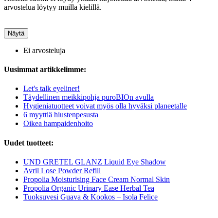
arvostelua löytyy muilla kielillä.
Näytä
Ei arvosteluja
Uusimmat artikkelimme:
Let's talk eyeliner!
Täydellinen meikkipohja puroBIOn avulla
Hygieniatuotteet voivat myös olla hyväksi planeetalle
6 myyttiä hiustenpesusta
Oikea hampaidenhoito
Uudet tuotteet:
UND GRETEL GLANZ Liquid Eye Shadow
Avril Lose Powder Refill
Propolia Moisturising Face Cream Normal Skin
Propolia Organic Urinary Ease Herbal Tea
Tuoksuvesi Guava & Kookos – Isola Felice