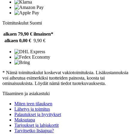
Toimituskulut Suomi
alkaen 79,90 €
ilmainen*
alkaen 0,00 €
9,90 €
* Nämä toimituskulut koskevat vakiotoimituksia. Lisäkustannuksia
voi aiheutua esimerkiksi tuotteiden painosta, koosta tai
ominaisuuksista. Löydät nämä tiedot tuotekuvauksesta.
Tilaaminen ja asiakastuki
Miten teen tilauksen
Lähetys ja toimitus
Palautukset ja hyvitykset
Maksutapa
Tarjoukset ja lahjakortit
Tarvitsetko lisäapua?