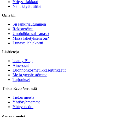
Yritysasiakkaat
Näin käytät tiliäsi
Oma tili
Sisäänkirjautuminen
Rekisteröinti
Unohditko salasanasi?
Missä lähetykseni on?
Lunasta lahjakortti
Lisätietoja
beauty Blog
Ainesosat
Luonnonkosmetiikkasertifikaatit
Me ja ympäristömme
Tarjoukset
Tietoa Ecco Verdestä
Tietoa meistä
Yhtiöryhmämme
Yhteystiedot
Seuraa meitä