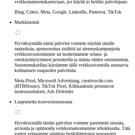
verkkomainontakanaviaan, jos käytät jo heidän palvelujaan:
Bing, Criteo, Meta, Google, LinkedIn, Pinterest, TikTok
Markkinointi
Hyväksymällä nämä palvelut voimme näyttää sinulle
mainoksia, sponsoroitua sisältöä tai alennuskampanjoita
verkkosivustostamme tai tuotteistamme selaus- ja
ostokäyttäytymisesi perusteella ja mitata niiden onnistumista.
Suostumuksellasi käytämme tällä verkkosivustolla seuraavia
kolmannen osapuolen palveluita:
Meta-Pixel, Microsoft Advertising, creativecdn.com
(RTBHouse), TikTok Pixel, Klikkauksiin perustuvat
tuotesuositukset, Ads Defender
Laajennettu konversioseuranta
Hyväksymällä tämän palvelun voimme paremmin seurata,
arvioida ja optimoida verkkomainontamme tehokkuutta. Tätä
varten vertaamme salattuja henkilötietojasi seuraavien