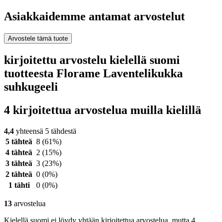
Asiakkaidemme antamat arvostelut
Arvostele tämä tuote
kirjoitettu arvostelu kielellä suomi
tuotteesta Florame Laventelikukka
suhkugeeli
4 kirjoitettua arvostelua muilla kielillä
4,4
yhteensä 5 tähdestä
5 tähteä
8
(61%)
4 tähteä
2
(15%)
3 tähteä
3
(23%)
2 tähteä
0
(0%)
1 tähti
0
(0%)
13
arvostelua
Kielellä suomi ei löydy yhtään kirjoitettua arvostelua, mutta 4