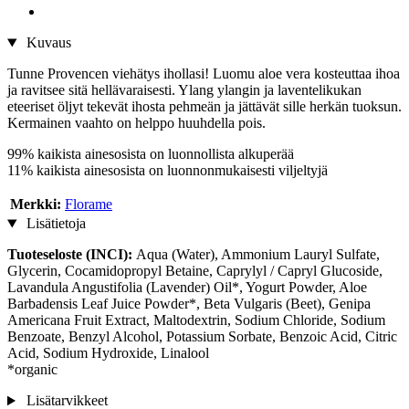
Kuvaus
Tunne Provencen viehätys ihollasi! Luomu aloe vera kosteuttaa ihoa
ja ravitsee sitä hellävaraisesti. Ylang ylangin ja laventelikukan
eteeriset öljyt tekevät ihosta pehmeän ja jättävät sille herkän tuoksun.
Kermainen vaahto on helppo huuhdella pois.
99% kaikista ainesosista on luonnollista alkuperää
11% kaikista ainesosista on luonnonmukaisesti viljeltyjä
Merkki:
Florame
Lisätietoja
Tuoteseloste (INCI):
Aqua (Water), Ammonium Lauryl Sulfate,
Glycerin, Cocamidopropyl Betaine, Caprylyl / Capryl Glucoside,
Lavandula Angustifolia (Lavender) Oil*, Yogurt Powder, Aloe
Barbadensis Leaf Juice Powder*, Beta Vulgaris (Beet), Genipa
Americana Fruit Extract, Maltodextrin, Sodium Chloride, Sodium
Benzoate, Benzyl Alcohol, Potassium Sorbate, Benzoic Acid, Citric
Acid, Sodium Hydroxide, Linalool
*organic
Lisätarvikkeet