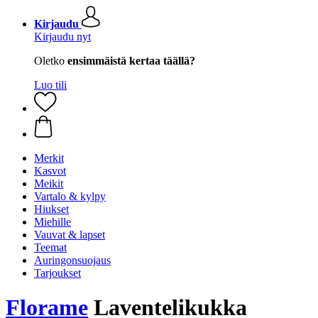
Kirjaudu
Kirjaudu nyt
Oletko
ensimmäistä kertaa täällä?
Luo tili
Merkit
Kasvot
Meikit
Vartalo & kylpy
Hiukset
Miehille
Vauvat & lapset
Teemat
Auringonsuojaus
Tarjoukset
Florame
Laventelikukka