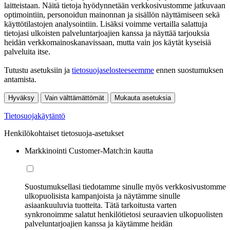
laitteistaan. Näitä tietoja hyödynnetään verkkosivustomme jatkuvaan
optimointiin, personoidun mainonnan ja sisällön näyttämiseen sekä
käyttötilastojen analysointiin. Lisäksi voimme vertailla salattuja
tietojasi ulkoisten palveluntarjoajien kanssa ja näyttää tarjouksia
heidän verkkomainoskanavissaan, mutta vain jos käytät kyseisiä
palveluita itse.
Tutustu asetuksiin ja
tietosuojaselosteeseemme
ennen suostumuksen
antamista.
Hyväksy
Vain välttämättömät
Mukauta asetuksia
Tietosuojakäytäntö
Henkilökohtaiset tietosuoja-asetukset
Markkinointi Customer-Match:in kautta
Suostumuksellasi tiedotamme sinulle myös verkkosivustomme
ulkopuolisista kampanjoista ja näytämme sinulle
asiaankuuluvia tuotteita. Tätä tarkoitusta varten
synkronoimme salatut henkilötietosi seuraavien ulkopuolisten
palveluntarjoajien kanssa ja käytämme heidän