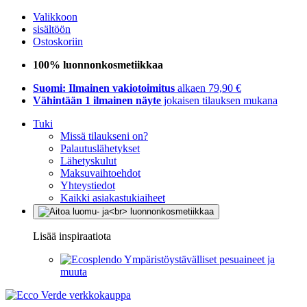
Valikkoon
sisältöön
Ostoskoriin
100% luonnonkosmetiikkaa
Suomi: Ilmainen vakiotoimitus
alkaen 79,90 €
Vähintään 1 ilmainen näyte
jokaisen tilauksen mukana
Tuki
Missä tilaukseni on?
Palautuslähetykset
Lähetyskulut
Maksuvaihtoehdot
Yhteystiedot
Kaikki asiakastukiaiheet
Lisää inspiraatiota
Ympäristöystävälliset pesuaineet ja
muuta