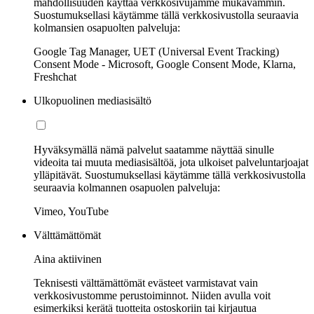
mahdollisuuden käyttää verkkosivujamme mukavammin.
Suostumuksellasi käytämme tällä verkkosivustolla seuraavia
kolmansien osapuolten palveluja:
Google Tag Manager, UET (Universal Event Tracking)
Consent Mode - Microsoft, Google Consent Mode, Klarna,
Freshchat
Ulkopuolinen mediasisältö
Hyväksymällä nämä palvelut saatamme näyttää sinulle
videoita tai muuta mediasisältöä, jota ulkoiset palveluntarjoajat
ylläpitävät. Suostumuksellasi käytämme tällä verkkosivustolla
seuraavia kolmannen osapuolen palveluja:
Vimeo, YouTube
Välttämättömät
Aina aktiivinen
Teknisesti välttämättömät evästeet varmistavat vain
verkkosivustomme perustoiminnot. Niiden avulla voit
esimerkiksi kerätä tuotteita ostoskoriin tai kirjautua