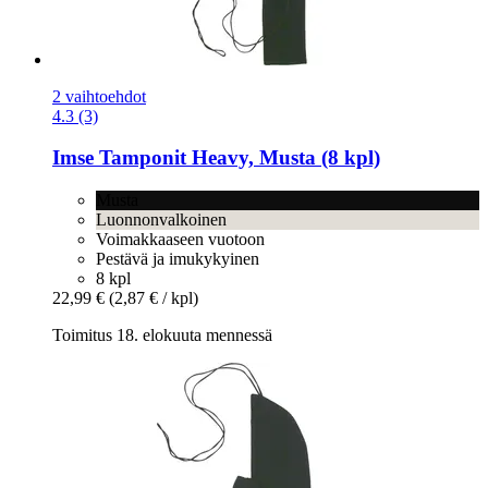
2 vaihtoehdot
4.3 (3)
Imse
Tamponit Heavy, Musta (8 kpl)
Musta
Luonnonvalkoinen
Voimakkaaseen vuotoon
Pestävä ja imukykyinen
8 kpl
22,99 €
(2,87 € / kpl)
Toimitus 18. elokuuta mennessä