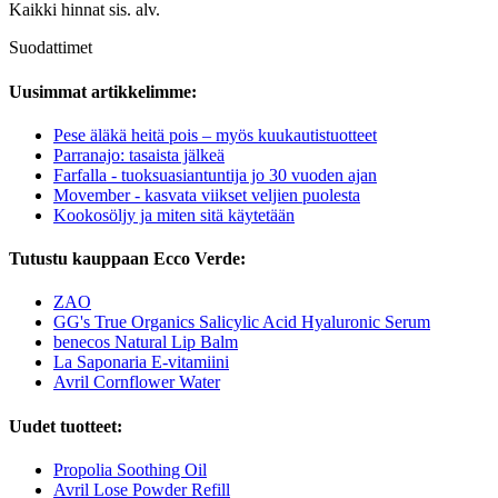
Kaikki hinnat sis. alv.
Suodattimet
Uusimmat artikkelimme:
Pese äläkä heitä pois – myös kuukautistuotteet
Parranajo: tasaista jälkeä
Farfalla - tuoksuasiantuntija jo 30 vuoden ajan
Movember - kasvata viikset veljien puolesta
Kookosöljy ja miten sitä käytetään
Tutustu kauppaan Ecco Verde:
ZAO
GG's True Organics Salicylic Acid Hyaluronic Serum
benecos Natural Lip Balm
La Saponaria E-vitamiini
Avril Cornflower Water
Uudet tuotteet:
Propolia Soothing Oil
Avril Lose Powder Refill