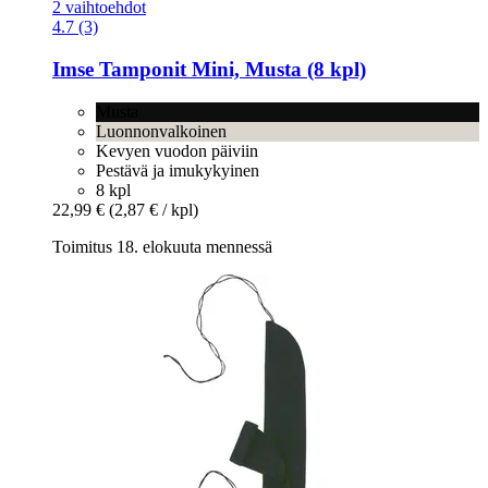
2 vaihtoehdot
4.7 (3)
Imse
Tamponit Mini, Musta (8 kpl)
Musta
Luonnonvalkoinen
Kevyen vuodon päiviin
Pestävä ja imukykyinen
8 kpl
22,99 €
(2,87 € / kpl)
Toimitus 18. elokuuta mennessä