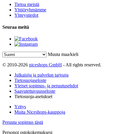
Tietoa meistä
Yhtiöryhmämme
Yhteystiedot
Seuraa meitä
Muuta maa/kieli
© 2010-2026
niceshops GmbH
- All rights reserved.
Julkaisija ja palvelun tarjoaja
Tietosuojaseloste
Yleiset sopimus- ja peruutusehdot
Saavutettavuusseloste
Tietosuoja-asetukset
Yritys
Muita Niceshops-kauppoja
Peruuta sopimus tästä
Personoi ostokokemuksesi