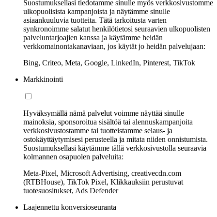
Suostumuksellasi tiedotamme sinulle myös verkkosivustomme
ulkopuolisista kampanjoista ja näytämme sinulle
asiaankuuluvia tuotteita. Tätä tarkoitusta varten
synkronoimme salatut henkilötietosi seuraavien ulkopuolisten
palveluntarjoajien kanssa ja käytämme heidän
verkkomainontakanaviaan, jos käytät jo heidän palvelujaan:
Bing, Criteo, Meta, Google, LinkedIn, Pinterest, TikTok
Markkinointi
Hyväksymällä nämä palvelut voimme näyttää sinulle
mainoksia, sponsoroitua sisältöä tai alennuskampanjoita
verkkosivustostamme tai tuotteistamme selaus- ja
ostokäyttäytymisesi perusteella ja mitata niiden onnistumista.
Suostumuksellasi käytämme tällä verkkosivustolla seuraavia
kolmannen osapuolen palveluita:
Meta-Pixel, Microsoft Advertising, creativecdn.com
(RTBHouse), TikTok Pixel, Klikkauksiin perustuvat
tuotesuositukset, Ads Defender
Laajennettu konversioseuranta