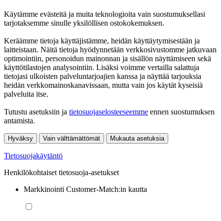
Käytämme evästeitä ja muita teknologioita vain suostumuksellasi
tarjotaksemme sinulle yksilöllisen ostokokemuksen.
Keräämme tietoja käyttäjistämme, heidän käyttäytymisestään ja
laitteistaan. Näitä tietoja hyödynnetään verkkosivustomme jatkuvaan
optimointiin, personoidun mainonnan ja sisällön näyttämiseen sekä
käyttötilastojen analysointiin. Lisäksi voimme vertailla salattuja
tietojasi ulkoisten palveluntarjoajien kanssa ja näyttää tarjouksia
heidän verkkomainoskanavissaan, mutta vain jos käytät kyseisiä
palveluita itse.
Tutustu asetuksiin ja
tietosuojaselosteeseemme
ennen suostumuksen
antamista.
Hyväksy
Vain välttämättömät
Mukauta asetuksia
Tietosuojakäytäntö
Henkilökohtaiset tietosuoja-asetukset
Markkinointi Customer-Match:in kautta