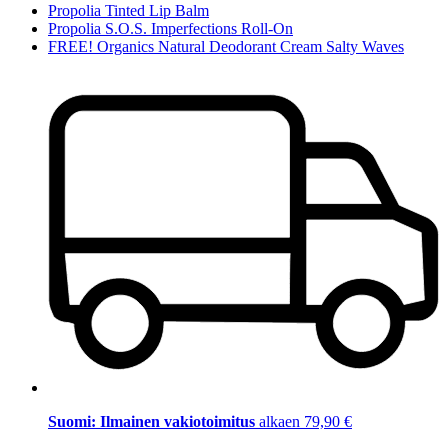
Propolia Tinted Lip Balm
Propolia S.O.S. Imperfections Roll-On
FREE! Organics Natural Deodorant Cream Salty Waves
Suomi: Ilmainen vakiotoimitus
alkaen 79,90 €