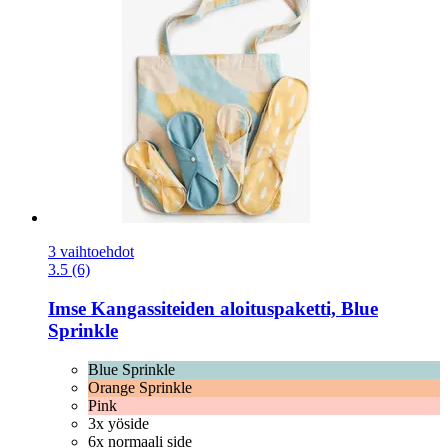
3 vaihtoehdot
3.5 (6)
Imse
Kangassiteiden aloituspaketti, Blue
Sprinkle
Blue Sprinkle
Orange Sprinkle
Pink
3x yöside
6x normaali side