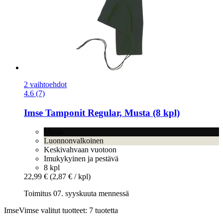
2 vaihtoehdot
4.6 (7)
Imse
Tamponit Regular, Musta (8 kpl)
Musta
Luonnonvalkoinen
Keskivahvaan vuotoon
Imukykyinen ja pestävä
8 kpl
22,99 €
(2,87 € / kpl)
Toimitus 07. syyskuuta mennessä
ImseVimse valitut tuotteet: 7 tuotetta