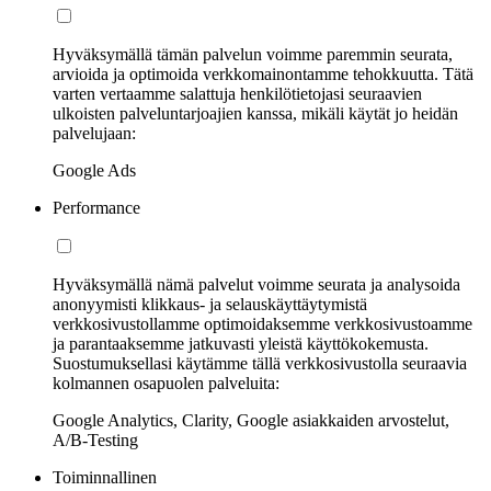
Hyväksymällä tämän palvelun voimme paremmin seurata,
arvioida ja optimoida verkkomainontamme tehokkuutta. Tätä
varten vertaamme salattuja henkilötietojasi seuraavien
ulkoisten palveluntarjoajien kanssa, mikäli käytät jo heidän
palvelujaan:
Google Ads
Performance
Hyväksymällä nämä palvelut voimme seurata ja analysoida
anonyymisti klikkaus- ja selauskäyttäytymistä
verkkosivustollamme optimoidaksemme verkkosivustoamme
ja parantaaksemme jatkuvasti yleistä käyttökokemusta.
Suostumuksellasi käytämme tällä verkkosivustolla seuraavia
kolmannen osapuolen palveluita:
Google Analytics, Clarity, Google asiakkaiden arvostelut,
A/B-Testing
Toiminnallinen