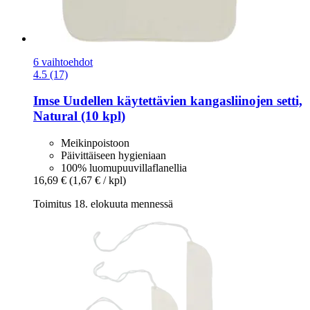
6 vaihtoehdot
4.5 (17)
Imse
Uudellen käytettävien kangasliinojen setti,
Natural (10 kpl)
Meikinpoistoon
Päivittäiseen hygieniaan
100% luomupuuvillaflanellia
16,69 €
(1,67 € / kpl)
Toimitus 18. elokuuta mennessä