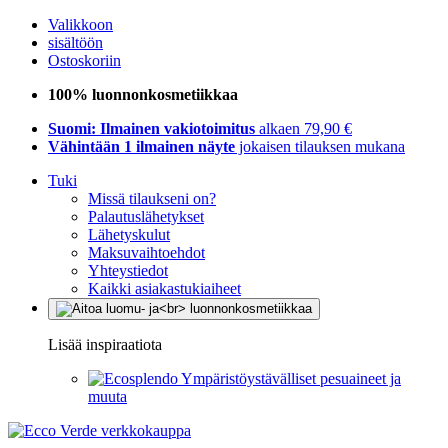
Valikkoon
sisältöön
Ostoskoriin
100% luonnonkosmetiikkaa
Suomi: Ilmainen vakiotoimitus
alkaen 79,90 €
Vähintään 1 ilmainen näyte
jokaisen tilauksen mukana
Tuki
Missä tilaukseni on?
Palautuslähetykset
Lähetyskulut
Maksuvaihtoehdot
Yhteystiedot
Kaikki asiakastukiaiheet
Lisää inspiraatiota
Ympäristöystävälliset pesuaineet ja
muuta