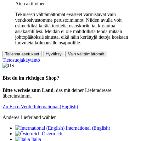
Aina aktiivinen
Teknisesti välttämättömät evästeet varmistavat vain
verkkosivustomme perustoiminnot. Niiden avulla voit
esimerkiksi kerätä tuotteita ostoskoriin tai kirjautua
asiakastilillesi. Meidän ei ole mahdollista tehdä mitään
johtopäätöksiä sinusta, eikä näin kerättyjä tietoja koskaan
luovuteta kolmansille osapuolille.
Tallenna asetukset
Hyväksy
Vain välttämättömät
Tietosuojakäytäntö
Bist du im richtigen Shop?
Bitte wechsle zum Land
, das mit deiner Lieferadresse
übereinstimmt.
Zu Ecco Verde International (English)
Anderes Lieferland wählen
International (English)
Österreich
Italia