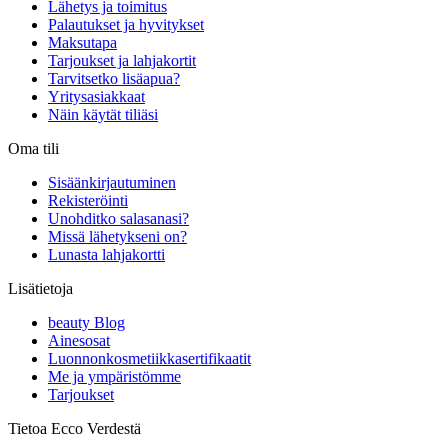
Lähetys ja toimitus
Palautukset ja hyvitykset
Maksutapa
Tarjoukset ja lahjakortit
Tarvitsetko lisäapua?
Yritysasiakkaat
Näin käytät tiliäsi
Oma tili
Sisäänkirjautuminen
Rekisteröinti
Unohditko salasanasi?
Missä lähetykseni on?
Lunasta lahjakortti
Lisätietoja
beauty Blog
Ainesosat
Luonnonkosmetiikkasertifikaatit
Me ja ympäristömme
Tarjoukset
Tietoa Ecco Verdestä