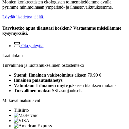
Monien konkreettisten ekologisten toimenpiteidemme avulla
pyrimme minimoimaan ympäristö- ja ilmastovaikutuksemme.
Löydät lisätietoa täältä.
Tarvitsetko apua tilaustasi koskien? Vastaamme mielellämme
kysymyksiisi.
Ota yhteyttä
Laatutakuu
Turvallinen ja luottamuksellinen ostostenteko
Suomi: Ilmainen vakiotoimitus
alkaen 79,90 €
Ilmainen palautuslähetys
Vähintään 1 ilmainen näyte
jokaisen tilauksen mukana
Turvallinen maksu
SSL-suojauksella
Mukavat maksutavat
Tilisiirto