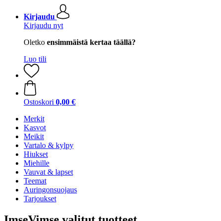
Kirjaudu
Kirjaudu nyt
Oletko
ensimmäistä kertaa täällä?
Luo tili
Ostoskori
0,00 €
Merkit
Kasvot
Meikit
Vartalo & kylpy
Hiukset
Miehille
Vauvat & lapset
Teemat
Auringonsuojaus
Tarjoukset
ImseVimse valitut tuotteet