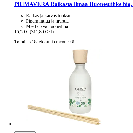
PRIMAVERA
Raikasta Ilmaa Huonesuihke bio,
Raikas ja karvas tuoksu
Piparminttua ja myrttiä
Miellyttävä huoneilma
15,59 €
(311,80 € / l)
Toimitus 18. elokuuta mennessä