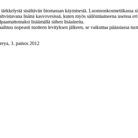
a tärkkelystä sisältävän biomassan käymisestä. Luonnonkosmetiikassa sitä
ahvistavana lisänä kasvovesissä, kuten myös säilöntäaineena useissa er
lpaamattomaksi lisäämällä siihen lisäaineita.
aihtuu nopeasti tuotteen levityksen jälkeen, se vaikuttaa pääasiassa tuot
reya, 3. painos 2012