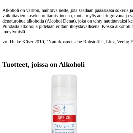
Alkoholi on väritön, haihtuva neste, jota saadaan pääasiassa sokeria j
vaikuttavien kasvien uuttamisaineena, mutta myös adstringoivana ja v
denaturoitua alkoholia (Alcohol Denat), joka on tehty nautittavaksi ke
Puhdasta alkoholia pidetään erittäin ihoystävällisenä. Koska alkoholi h
imeytymistä.
vrt. Heike Käser 2010, "Naturkosmetische Rohstoffe", Linz, Verlag F
Tuotteet, joissa on Alkoholi