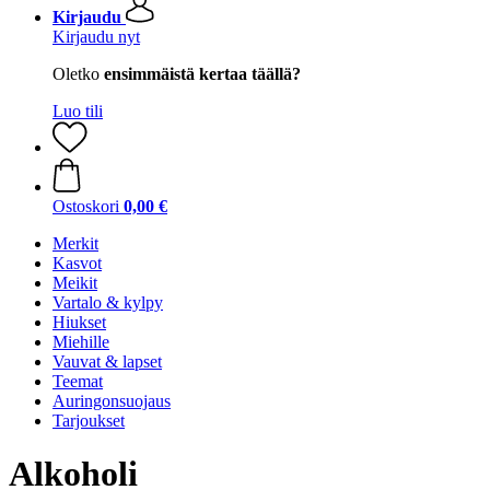
Kirjaudu
Kirjaudu nyt
Oletko
ensimmäistä kertaa täällä?
Luo tili
Ostoskori
0,00 €
Merkit
Kasvot
Meikit
Vartalo & kylpy
Hiukset
Miehille
Vauvat & lapset
Teemat
Auringonsuojaus
Tarjoukset
Alkoholi