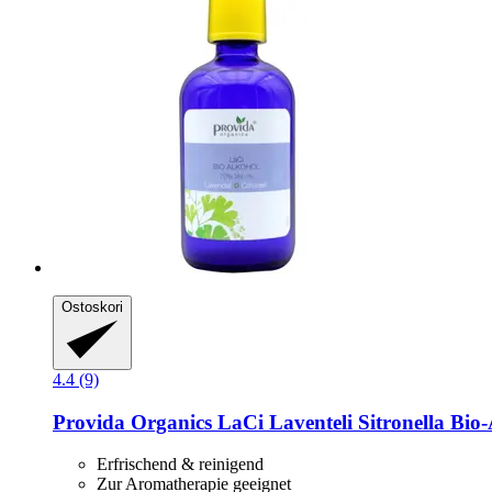
Ostoskori
4.4 (9)
Provida Organics
LaCi Laventeli Sitronella Bio-
Erfrischend & reinigend
Zur Aromatherapie geeignet