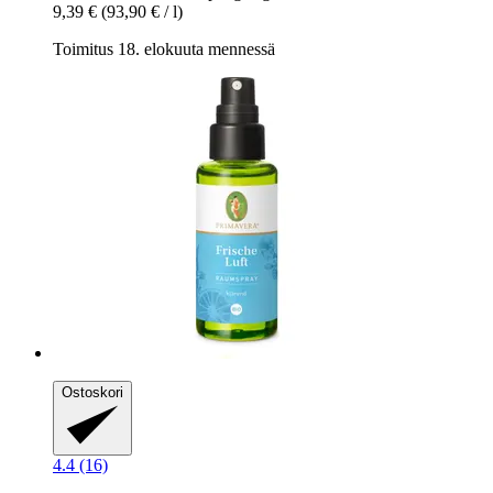
9,39 €
(93,90 € / l)
Toimitus 18. elokuuta mennessä
Ostoskori
4.4 (16)