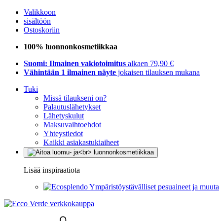
Valikkoon
sisältöön
Ostoskoriin
100% luonnonkosmetiikkaa
Suomi: Ilmainen vakiotoimitus
alkaen 79,90 €
Vähintään 1 ilmainen näyte
jokaisen tilauksen mukana
Tuki
Missä tilaukseni on?
Palautuslähetykset
Lähetyskulut
Maksuvaihtoehdot
Yhteystiedot
Kaikki asiakastukiaiheet
Lisää inspiraatiota
Ympäristöystävälliset pesuaineet ja muuta