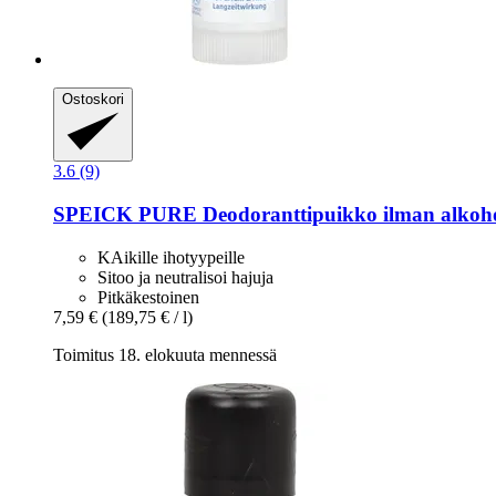
Ostoskori
3.6 (9)
SPEICK
PURE Deodoranttipuikko ilman alkoho
KAikille ihotyypeille
Sitoo ja neutralisoi hajuja
Pitkäkestoinen
7,59 €
(189,75 € / l)
Toimitus 18. elokuuta mennessä