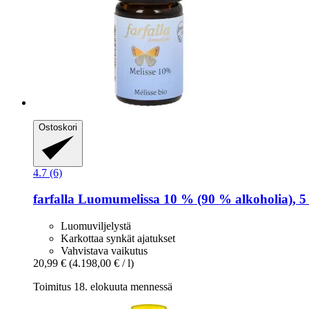
Ostoskori
4.7 (6)
farfalla
Luomumelissa 10 % (90 % alkoholia), 5
Luomuviljelystä
Karkottaa synkät ajatukset
Vahvistava vaikutus
20,99 €
(4.198,00 € / l)
Toimitus 18. elokuuta mennessä