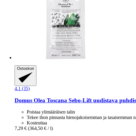
Ostoskori
4.1 (35)
Domus Olea Toscana
Sebo-​Lift uudistava puhdi
Poistaa ylimääräisen talin
Tekee ihon pinnasta hienojakoisemman ja tasaisemman n
Kosteuttaa
7,29 €
(364,50 € / l)