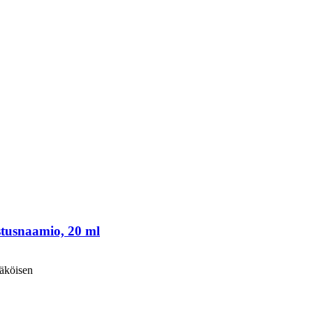
stusnaamio, 20 ml
äköisen