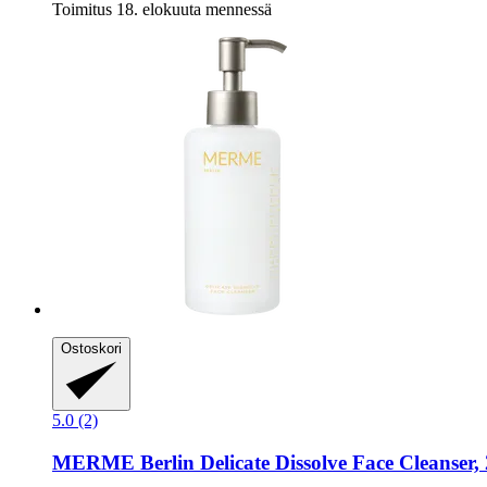
Toimitus 18. elokuuta mennessä
Ostoskori
5.0 (2)
MERME Berlin
Delicate Dissolve Face Cleanser,