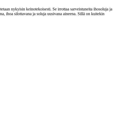
etaan nykyisin keinotekoisesti. Se irrottaa sarveistuneita ihosoluja ja
na, ihoa silottavana ja soluja uusivana aineena. Sillä on kuitekin