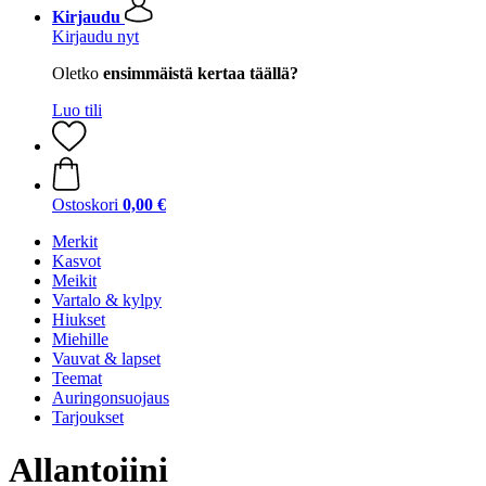
Kirjaudu
Kirjaudu nyt
Oletko
ensimmäistä kertaa täällä?
Luo tili
Ostoskori
0,00 €
Merkit
Kasvot
Meikit
Vartalo & kylpy
Hiukset
Miehille
Vauvat & lapset
Teemat
Auringonsuojaus
Tarjoukset
Allantoiini