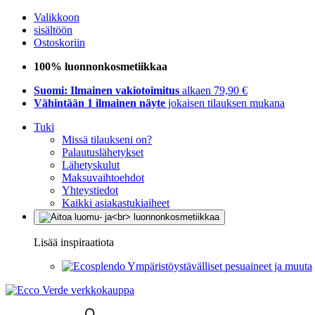
Valikkoon
sisältöön
Ostoskoriin
100% luonnonkosmetiikkaa
Suomi: Ilmainen vakiotoimitus
alkaen 79,90 €
Vähintään 1 ilmainen näyte
jokaisen tilauksen mukana
Tuki
Missä tilaukseni on?
Palautuslähetykset
Lähetyskulut
Maksuvaihtoehdot
Yhteystiedot
Kaikki asiakastukiaiheet
Lisää inspiraatiota
Ympäristöystävälliset pesuaineet ja muuta