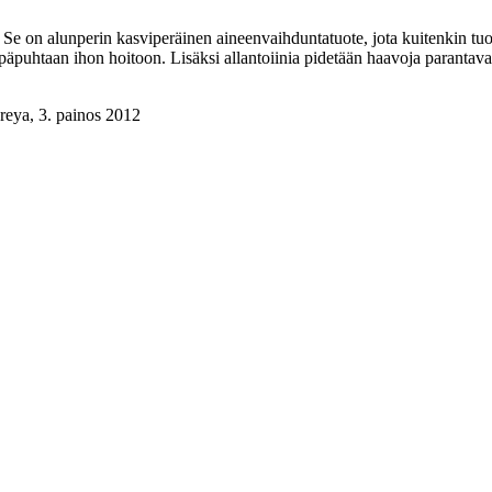
. Se on alunperin kasviperäinen aineenvaihduntatuote, jota kuitenkin tuot
 epäpuhtaan ihon hoitoon. Lisäksi allantoiinia pidetään haavoja parantava
reya, 3. painos 2012