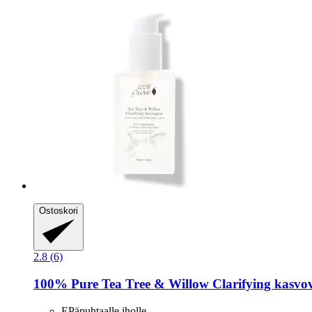
Ostoskori
2.8 (6)
100% Pure
Tea Tree & Willow Clarifying kasvov
EPäpuhtaalle iholle