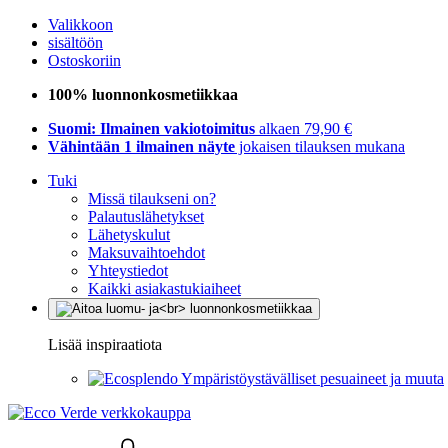
Valikkoon
sisältöön
Ostoskoriin
100% luonnonkosmetiikkaa
Suomi: Ilmainen vakiotoimitus
alkaen 79,90 €
Vähintään 1 ilmainen näyte
jokaisen tilauksen mukana
Tuki
Missä tilaukseni on?
Palautuslähetykset
Lähetyskulut
Maksuvaihtoehdot
Yhteystiedot
Kaikki asiakastukiaiheet
Lisää inspiraatiota
Ympäristöystävälliset pesuaineet ja muuta