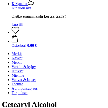
Kirjaudu
Kirjaudu nyt
Oletko
ensimmäistä kertaa täällä?
Luo tili
Ostoskori
0,00 €
Merkit
Kasvot
Meikit
Vartalo & kylpy
Hiukset
Miehille
Vauvat & lapset
Teemat
Auringonsuojaus
Tarjoukset
Cetearyl Alcohol