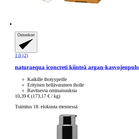
Ostoskori
1.0 (2)
naturaequa
iconcreti kiinteä argan-​kasvojenpuhd
Kaikille ihotyypeille
Erityisen hellävarainen iholle
Ravitsevia ominaisuuksia
10,39 €
(173,17 € / kg)
Toimitus 18. elokuuta mennessä