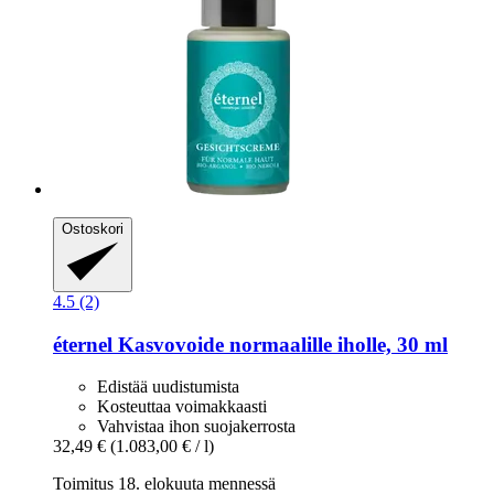
Ostoskori
4.5 (2)
éternel
Kasvovoide normaalille iholle, 30 ml
Edistää uudistumista
Kosteuttaa voimakkaasti
Vahvistaa ihon suojakerrosta
32,49 €
(1.083,00 € / l)
Toimitus 18. elokuuta mennessä