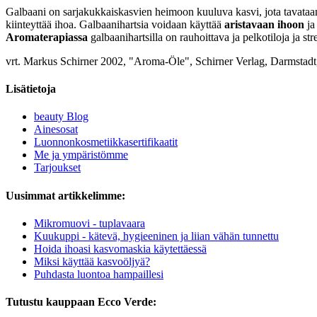
Galbaani on sarjakukkaiskasvien heimoon kuuluva kasvi, jota tavataan 
kiinteyttää ihoa. Galbaanihartsia voidaan käyttää
aristavaan ihoon
j
Aromaterapiassa
galbaanihartsilla on rauhoittava ja pelkotiloja ja stre
vrt. Markus Schirner 2002, "Aroma-Öle", Schirner Verlag, Darmstadt
Lisätietoja
beauty Blog
Ainesosat
Luonnonkosmetiikkasertifikaatit
Me ja ympäristömme
Tarjoukset
Uusimmat artikkelimme:
Mikromuovi - tuplavaara
Kuukuppi - kätevä, hygieeninen ja liian vähän tunnettu
Hoida ihoasi kasvomaskia käytettäessä
Miksi käyttää kasvoöljyä?
Puhdasta luontoa hampaillesi
Tutustu kauppaan Ecco Verde: