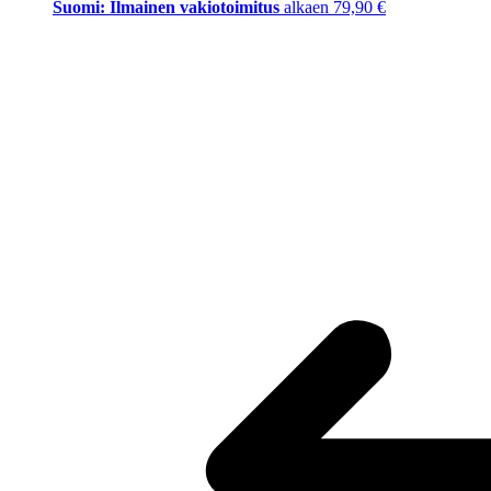
Suomi: Ilmainen vakiotoimitus
alkaen 79,90 €