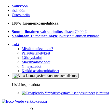
Valikkoon
sisältöön
Ostoskoriin
100% luonnonkosmetiikkaa
Suomi: Ilmainen vakiotoimitus
alkaen 79,90 €
Vähintään 1 ilmainen näyte
jokaisen tilauksen mukana
Tuki
Missä tilaukseni on?
Palautuslähetykset
Lähetyskulut
Maksuvaihtoehdot
Yhteystiedot
Kaikki asiakastukiaiheet
Lisää inspiraatiota
Ympäristöystävälliset pesuaineet ja muuta