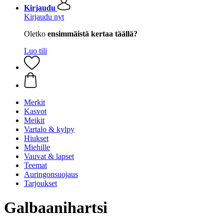
Kirjaudu
Kirjaudu nyt
Oletko
ensimmäistä kertaa täällä?
Luo tili
Merkit
Kasvot
Meikit
Vartalo & kylpy
Hiukset
Miehille
Vauvat & lapset
Teemat
Auringonsuojaus
Tarjoukset
Galbaanihartsi