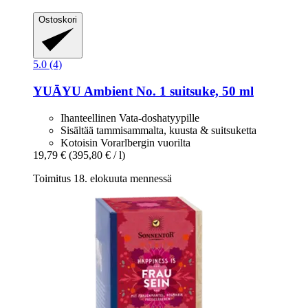
Ostoskori
5.0 (4)
YUĀYU
Ambient No. 1 suitsuke, 50 ml
Ihanteellinen Vata-doshatyypille
Sisältää tammisammalta, kuusta & suitsuketta
Kotoisin Vorarlbergin vuorilta
19,79 €
(395,80 € / l)
Toimitus 18. elokuuta mennessä