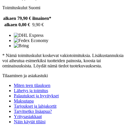
Toimituskulut Suomi
alkaen 79,90 €
ilmainen*
alkaen 0,00 €
9,90 €
* Nämä toimituskulut koskevat vakiotoimituksia. Lisäkustannuksia
voi aiheutua esimerkiksi tuotteiden painosta, koosta tai
ominaisuuksista. Löydät nämä tiedot tuotekuvauksesta.
Tilaaminen ja asiakastuki
Miten teen tilauksen
Lähetys ja toimitus
Palautukset ja hyvitykset
Maksutapa
Tarjoukset ja lahjakortit
Tarvitsetko lisäapua?
Yritysasiakkaat
Näin käytät tiliäsi