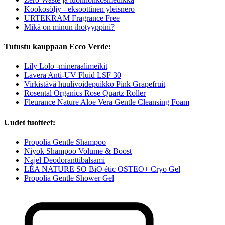
Kookosöljy - eksoottinen yleisnero
URTEKRAM Fragrance Free
Mikä on minun ihotyyppini?
Tutustu kauppaan Ecco Verde:
Lily Lolo -mineraalimeikit
Lavera Anti-UV Fluid LSF 30
Virkistävä huulivoidepuikko Pink Grapefruit
Rosental Organics Rose Quartz Roller
Fleurance Nature Aloe Vera Gentle Cleansing Foam
Uudet tuotteet:
Propolia Gentle Shampoo
Niyok Shampoo Volume & Boost
Najel Deodoranttibalsami
LÉA NATURE SO BiO étic OSTEO+ Cryo Gel
Propolia Gentle Shower Gel