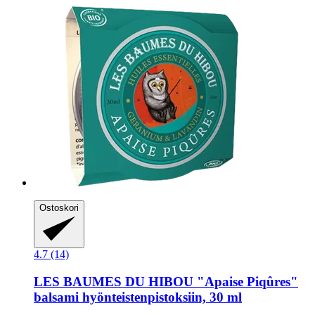
Ostoskori
4.7 (14)
LES BAUMES DU HIBOU
"Apaise Piqûres"
balsami hyönteistenpistoksiin, 30 ml