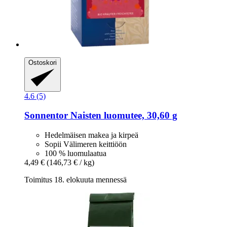
Ostoskori
4.6 (5)
Sonnentor
Naisten luomutee, 30,60 g
Hedelmäisen makea ja kirpeä
Sopii Välimeren keittiöön
100 % luomulaatua
4,49 €
(146,73 € / kg)
Toimitus 18. elokuuta mennessä