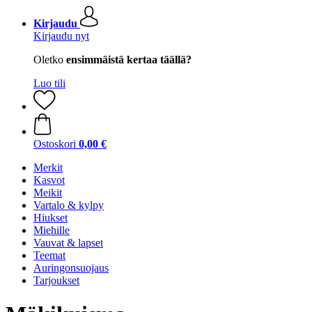
Kirjaudu
Kirjaudu nyt
Oletko
ensimmäistä kertaa täällä?
Luo tili
Ostoskori
0,00 €
Merkit
Kasvot
Meikit
Vartalo & kylpy
Hiukset
Miehille
Vauvat & lapset
Teemat
Auringonsuojaus
Tarjoukset