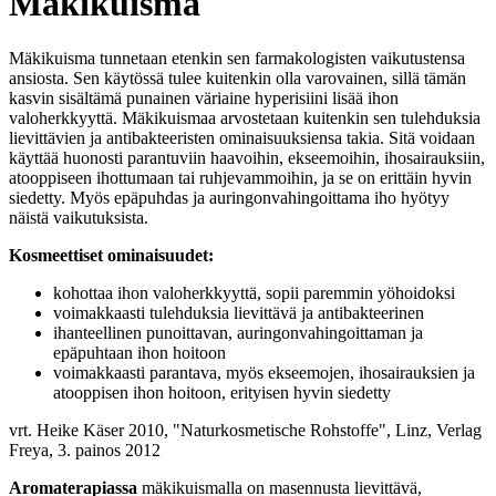
Mäkikuisma
Mäkikuisma tunnetaan etenkin sen farmakologisten vaikutustensa
ansiosta. Sen käytössä tulee kuitenkin olla varovainen, sillä tämän
kasvin sisältämä punainen väriaine hyperisiini lisää ihon
valoherkkyyttä. Mäkikuismaa arvostetaan kuitenkin sen tulehduksia
lievittävien ja antibakteeristen ominaisuuksiensa takia. Sitä voidaan
käyttää huonosti parantuviin haavoihin, ekseemoihin, ihosairauksiin,
atooppiseen ihottumaan tai ruhjevammoihin, ja se on erittäin hyvin
siedetty. Myös epäpuhdas ja auringonvahingoittama iho hyötyy
näistä vaikutuksista.
Kosmeettiset ominaisuudet:
kohottaa ihon valoherkkyyttä, sopii paremmin yöhoidoksi
voimakkaasti tulehduksia lievittävä ja antibakteerinen
ihanteellinen punoittavan, auringonvahingoittaman ja
epäpuhtaan ihon hoitoon
voimakkaasti parantava, myös ekseemojen, ihosairauksien ja
atooppisen ihon hoitoon, erityisen hyvin siedetty
vrt. Heike Käser 2010, "Naturkosmetische Rohstoffe", Linz, Verlag
Freya, 3. painos 2012
Aromaterapiassa
mäkikuismalla on masennusta lievittävä,