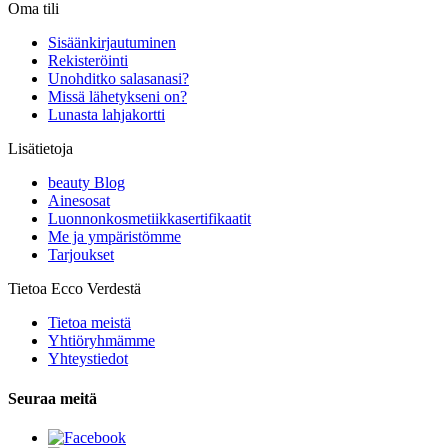
Oma tili
Sisäänkirjautuminen
Rekisteröinti
Unohditko salasanasi?
Missä lähetykseni on?
Lunasta lahjakortti
Lisätietoja
beauty Blog
Ainesosat
Luonnonkosmetiikkasertifikaatit
Me ja ympäristömme
Tarjoukset
Tietoa Ecco Verdestä
Tietoa meistä
Yhtiöryhmämme
Yhteystiedot
Seuraa meitä