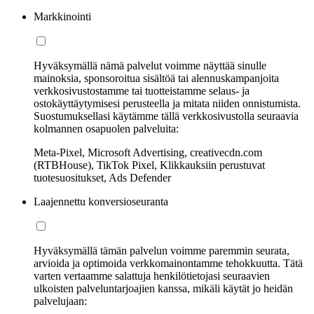
Markkinointi
Hyväksymällä nämä palvelut voimme näyttää sinulle
mainoksia, sponsoroitua sisältöä tai alennuskampanjoita
verkkosivustostamme tai tuotteistamme selaus- ja
ostokäyttäytymisesi perusteella ja mitata niiden onnistumista.
Suostumuksellasi käytämme tällä verkkosivustolla seuraavia
kolmannen osapuolen palveluita:
Meta-Pixel, Microsoft Advertising, creativecdn.com
(RTBHouse), TikTok Pixel, Klikkauksiin perustuvat
tuotesuositukset, Ads Defender
Laajennettu konversioseuranta
Hyväksymällä tämän palvelun voimme paremmin seurata,
arvioida ja optimoida verkkomainontamme tehokkuutta. Tätä
varten vertaamme salattuja henkilötietojasi seuraavien
ulkoisten palveluntarjoajien kanssa, mikäli käytät jo heidän
palvelujaan: