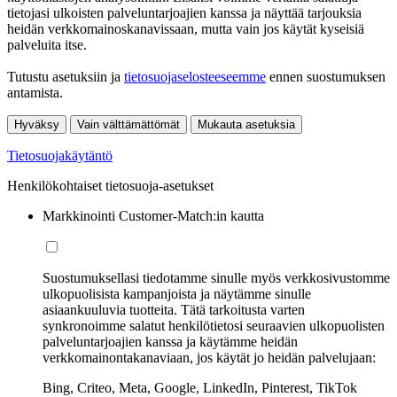
tietojasi ulkoisten palveluntarjoajien kanssa ja näyttää tarjouksia
heidän verkkomainoskanavissaan, mutta vain jos käytät kyseisiä
palveluita itse.
Tutustu asetuksiin ja
tietosuojaselosteeseemme
ennen suostumuksen
antamista.
Hyväksy
Vain välttämättömät
Mukauta asetuksia
Tietosuojakäytäntö
Henkilökohtaiset tietosuoja-asetukset
Markkinointi Customer-Match:in kautta
Suostumuksellasi tiedotamme sinulle myös verkkosivustomme
ulkopuolisista kampanjoista ja näytämme sinulle
asiaankuuluvia tuotteita. Tätä tarkoitusta varten
synkronoimme salatut henkilötietosi seuraavien ulkopuolisten
palveluntarjoajien kanssa ja käytämme heidän
verkkomainontakanaviaan, jos käytät jo heidän palvelujaan:
Bing, Criteo, Meta, Google, LinkedIn, Pinterest, TikTok