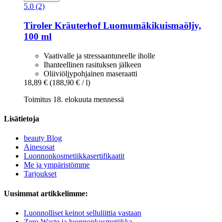
5.0 (2)
Tiroler Kräuterhof
Luomumäkikuismaöljy,
100 ml
Vaativalle ja stressaantuneelle iholle
Ihanteellinen rasituksen jälkeen
Oliiviöljypohjainen maseraatti
18,89 €
(188,90 € / l)
Toimitus 18. elokuuta mennessä
Lisätietoja
beauty Blog
Ainesosat
Luonnonkosmetiikkasertifikaatit
Me ja ympäristömme
Tarjoukset
Uusimmat artikkelimme:
Luonnolliset keinot selluliittia vastaan
Zero Waste ja luonnonkosmetiikka