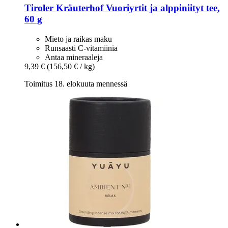
Tiroler Kräuterhof
Vuoriyrtit ja alppiniityt tee,
60 g
Mieto ja raikas maku
Runsaasti C-vitamiinia
Antaa mineraaleja
9,39 €
(156,50 € / kg)
Toimitus 18. elokuuta mennessä