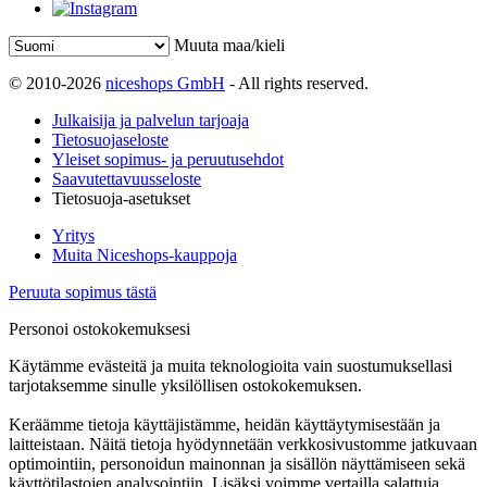
Muuta maa/kieli
© 2010-2026
niceshops GmbH
- All rights reserved.
Julkaisija ja palvelun tarjoaja
Tietosuojaseloste
Yleiset sopimus- ja peruutusehdot
Saavutettavuusseloste
Tietosuoja-asetukset
Yritys
Muita Niceshops-kauppoja
Peruuta sopimus tästä
Personoi ostokokemuksesi
Käytämme evästeitä ja muita teknologioita vain suostumuksellasi
tarjotaksemme sinulle yksilöllisen ostokokemuksen.
Keräämme tietoja käyttäjistämme, heidän käyttäytymisestään ja
laitteistaan. Näitä tietoja hyödynnetään verkkosivustomme jatkuvaan
optimointiin, personoidun mainonnan ja sisällön näyttämiseen sekä
käyttötilastojen analysointiin. Lisäksi voimme vertailla salattuja