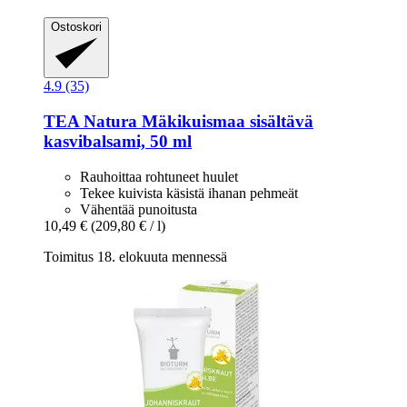
Ostoskori
4.9 (35)
TEA Natura
Mäkikuismaa sisältävä
kasvibalsami, 50 ml
Rauhoittaa rohtuneet huulet
Tekee kuivista käsistä ihanan pehmeät
Vähentää punoitusta
10,49 €
(209,80 € / l)
Toimitus 18. elokuuta mennessä