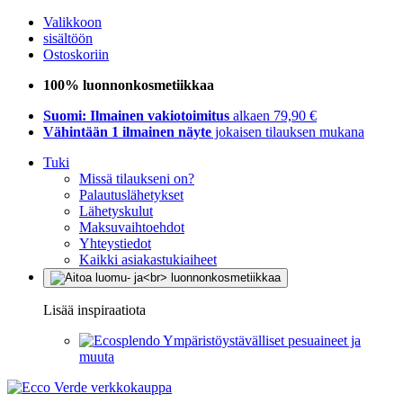
Valikkoon
sisältöön
Ostoskoriin
100% luonnonkosmetiikkaa
Suomi: Ilmainen vakiotoimitus
alkaen 79,90 €
Vähintään 1 ilmainen näyte
jokaisen tilauksen mukana
Tuki
Missä tilaukseni on?
Palautuslähetykset
Lähetyskulut
Maksuvaihtoehdot
Yhteystiedot
Kaikki asiakastukiaiheet
Lisää inspiraatiota
Ympäristöystävälliset pesuaineet ja
muuta