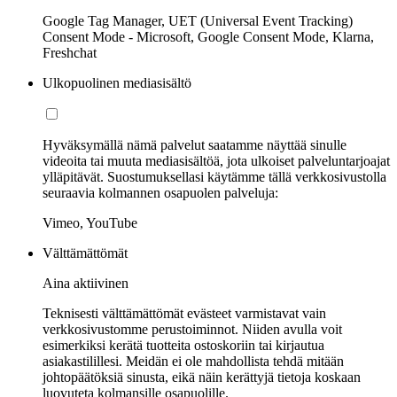
Google Tag Manager, UET (Universal Event Tracking)
Consent Mode - Microsoft, Google Consent Mode, Klarna,
Freshchat
Ulkopuolinen mediasisältö
Hyväksymällä nämä palvelut saatamme näyttää sinulle
videoita tai muuta mediasisältöä, jota ulkoiset palveluntarjoajat
ylläpitävät. Suostumuksellasi käytämme tällä verkkosivustolla
seuraavia kolmannen osapuolen palveluja:
Vimeo, YouTube
Välttämättömät
Aina aktiivinen
Teknisesti välttämättömät evästeet varmistavat vain
verkkosivustomme perustoiminnot. Niiden avulla voit
esimerkiksi kerätä tuotteita ostoskoriin tai kirjautua
asiakastilillesi. Meidän ei ole mahdollista tehdä mitään
johtopäätöksiä sinusta, eikä näin kerättyjä tietoja koskaan
luovuteta kolmansille osapuolille.