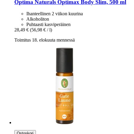
Optima Naturals
Optimax Body Slim, 500 ml
Ihanteellinen 2 viikon kuurina
Alkoholiton
Puhtaasti kasviperäinen
28,49 €
(56,98 € / l)
Toimitus 18. elokuuta mennessä
Ostoskori