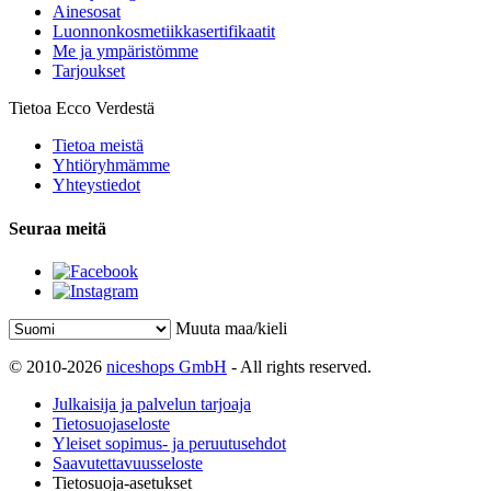
Ainesosat
Luonnonkosmetiikkasertifikaatit
Me ja ympäristömme
Tarjoukset
Tietoa Ecco Verdestä
Tietoa meistä
Yhtiöryhmämme
Yhteystiedot
Seuraa meitä
Muuta maa/kieli
© 2010-2026
niceshops GmbH
- All rights reserved.
Julkaisija ja palvelun tarjoaja
Tietosuojaseloste
Yleiset sopimus- ja peruutusehdot
Saavutettavuusseloste
Tietosuoja-asetukset