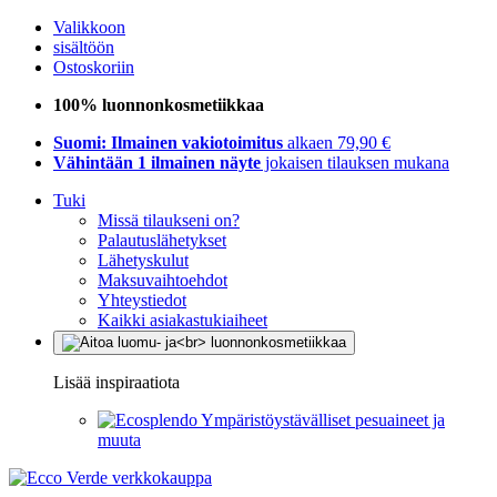
Valikkoon
sisältöön
Ostoskoriin
100% luonnonkosmetiikkaa
Suomi: Ilmainen vakiotoimitus
alkaen 79,90 €
Vähintään 1 ilmainen näyte
jokaisen tilauksen mukana
Tuki
Missä tilaukseni on?
Palautuslähetykset
Lähetyskulut
Maksuvaihtoehdot
Yhteystiedot
Kaikki asiakastukiaiheet
Lisää inspiraatiota
Ympäristöystävälliset pesuaineet ja
muuta