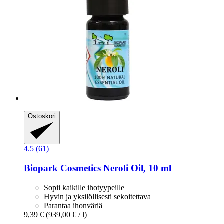
Ostoskori
4.5 (61)
Biopark Cosmetics
Neroli Oil, 10 ml
Sopii kaikille ihotyypeille
Hyvin ja yksilöllisesti sekoitettava
Parantaa ihonväriä
9,39 €
(939,00 € / l)