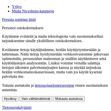
Yritys
Muita Niceshops-kauppoja
Peruuta sopimus tästä
Personoi ostokokemuksesi
Käytämme evästeitä ja muita teknologioita vain suostumuksellasi
tarjotaksemme sinulle yksilöllisen ostokokemuksen.
Keräämme tietoja käyttäjistämme, heidän käyttäytymisestään ja
laitteistaan. Näitä tietoja hyödynnetään verkkosivustomme jatkuvaan
optimointiin, personoidun mainonnan ja sisällön näyttämiseen sekä
käyttötilastojen analysointiin. Lisäksi voimme vertailla salattuja
tietojasi ulkoisten palveluntarjoajien kanssa ja näyttää tarjouksia
heidän verkkomainoskanavissaan, mutta vain jos käytät kyseisiä
palveluita itse.
Tutustu asetuksiin ja
tietosuojaselosteeseemme
ennen suostumuksen
antamista.
Hyväksy
Vain välttämättömät
Mukauta asetuksia
Tietosuojakäytäntö