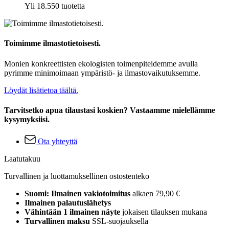
Yli 18.550 tuotetta
Toimimme ilmastotietoisesti.
Monien konkreettisten ekologisten toimenpiteidemme avulla
pyrimme minimoimaan ympäristö- ja ilmastovaikutuksemme.
Löydät lisätietoa täältä.
Tarvitsetko apua tilaustasi koskien? Vastaamme mielellämme
kysymyksiisi.
Ota yhteyttä
Laatutakuu
Turvallinen ja luottamuksellinen ostostenteko
Suomi: Ilmainen vakiotoimitus
alkaen 79,90 €
Ilmainen palautuslähetys
Vähintään 1 ilmainen näyte
jokaisen tilauksen mukana
Turvallinen maksu
SSL-suojauksella