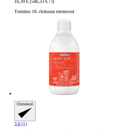
16,39 €
(546,33 € / l)
Toimitus 18. elokuuta mennessä
Ostoskori
3.0 (1)