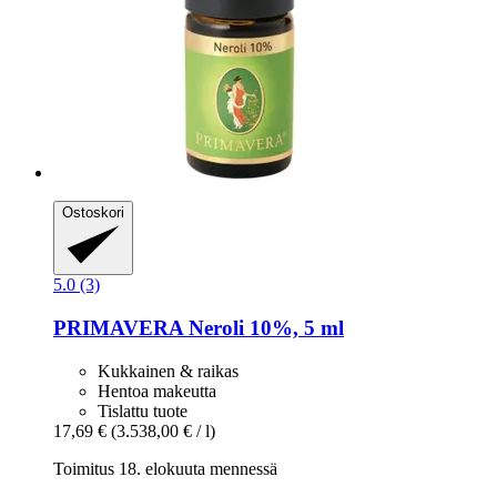
Ostoskori
5.0 (3)
PRIMAVERA
Neroli 10%, 5 ml
Kukkainen & raikas
Hentoa makeutta
Tislattu tuote
17,69 €
(3.538,00 € / l)
Toimitus 18. elokuuta mennessä