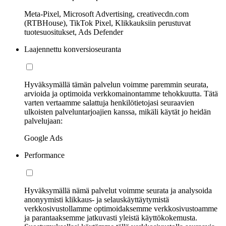
Meta-Pixel, Microsoft Advertising, creativecdn.com
(RTBHouse), TikTok Pixel, Klikkauksiin perustuvat
tuotesuositukset, Ads Defender
Laajennettu konversioseuranta
Hyväksymällä tämän palvelun voimme paremmin seurata,
arvioida ja optimoida verkkomainontamme tehokkuutta. Tätä
varten vertaamme salattuja henkilötietojasi seuraavien
ulkoisten palveluntarjoajien kanssa, mikäli käytät jo heidän
palvelujaan:
Google Ads
Performance
Hyväksymällä nämä palvelut voimme seurata ja analysoida
anonyymisti klikkaus- ja selauskäyttäytymistä
verkkosivustollamme optimoidaksemme verkkosivustoamme
ja parantaaksemme jatkuvasti yleistä käyttökokemusta.