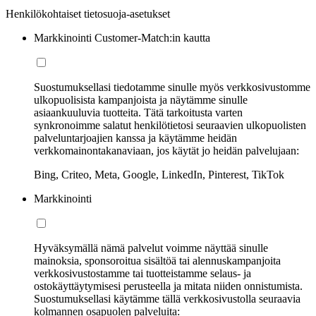
Henkilökohtaiset tietosuoja-asetukset
Markkinointi Customer-Match:in kautta
Suostumuksellasi tiedotamme sinulle myös verkkosivustomme
ulkopuolisista kampanjoista ja näytämme sinulle
asiaankuuluvia tuotteita. Tätä tarkoitusta varten
synkronoimme salatut henkilötietosi seuraavien ulkopuolisten
palveluntarjoajien kanssa ja käytämme heidän
verkkomainontakanaviaan, jos käytät jo heidän palvelujaan:
Bing, Criteo, Meta, Google, LinkedIn, Pinterest, TikTok
Markkinointi
Hyväksymällä nämä palvelut voimme näyttää sinulle
mainoksia, sponsoroitua sisältöä tai alennuskampanjoita
verkkosivustostamme tai tuotteistamme selaus- ja
ostokäyttäytymisesi perusteella ja mitata niiden onnistumista.
Suostumuksellasi käytämme tällä verkkosivustolla seuraavia
kolmannen osapuolen palveluita: