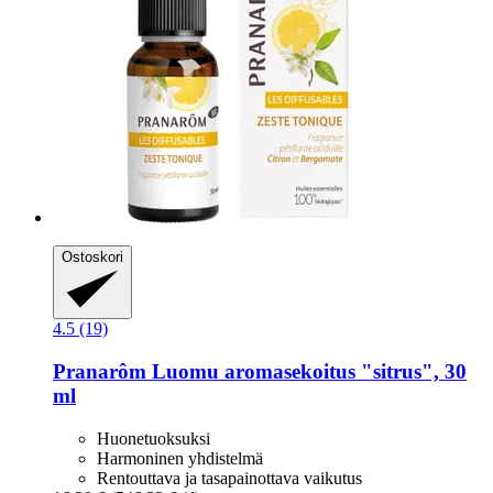
Ostoskori
4.5 (19)
Pranarôm
Luomu aromasekoitus "sitrus", 30
ml
Huonetuoksuksi
Harmoninen yhdistelmä
Rentouttava ja tasapainottava vaikutus