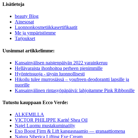
Lisätietoja
beauty Blog
Ainesosat
Luonnonkosmetiikkasertifikaatit
Me ja ympäristömme
Tarjoukset
Uusimmat artikkelimme:
Kansainvälisen naistenpäivän 2022 varainkeruu
Hellävaraista ihonhoitoa perheen pienimmille
Hyönteissuoja - täysin luonnollisesti
Hikoilu tulee murrosiässä – youfreen-deodorantti lapsille ja
nuorille
Kansainvälinen rintasyöpäpäivä: lahjoitamme Pink Ribbonille
Tutustu kauppaan Ecco Verde:
ALKEMILLA
VICTOR PHILIPPE Karité Shea Oil
Najel Luomu mustakuminaöljy
Exo Boost Firm & Lift kangasnaamio — granaattiomena
Natura Siberica Lifting Eye Cream