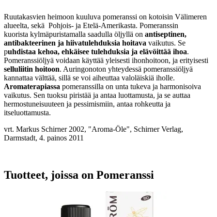
Ruutakasvien heimoon kuuluva pomeranssi on kotoisin Välimeren
alueelta, sekä Pohjois- ja Etelä-Amerikasta. Pomeranssin
kuorista kylmäpuristamalla saadulla öljyllä on
antiseptinen,
antibakteerinen ja hiivatulehduksia hoitava
vaikutus. Se
p
uhdistaa kehoa, ehkäisee tulehduksia ja elävöittää ihoa
.
Pomeranssiöljyä voidaan käyttää yleisesti ihonhoitoon, ja erityisesti
selluliitin hoitoon
. Auringonoton yhteydessä pomeranssiöljyä
kannattaa välttää, sillä se voi aiheuttaa valoläiskiä iholle.
Aromaterapiassa
pomeranssilla on unta tukeva ja harmonisoiva
vaikutus. Sen tuoksu piristää ja antaa luottamusta, ja se auttaa
hermostuneisuuteen ja pessimismiin, antaa rohkeutta ja
itseluottamusta.
vrt. Markus Schirner 2002, "Aroma-Öle", Schirner Verlag,
Darmstadt, 4. painos 2011
Tuotteet, joissa on Pomeranssi