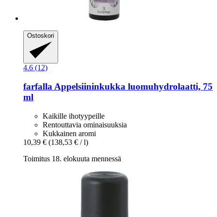
Ostoskori
4.6 (12)
farfalla
Appelsiininkukka luomuhydrolaatti, 75
ml
Kaikille ihotyypeille
Rentouttavia ominaisuuksia
Kukkainen aromi
10,39 €
(138,53 € / l)
Toimitus 18. elokuuta mennessä