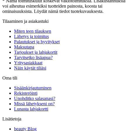
* Nämä toimituskulut koskevat vakiotoimituksia. Lisäkustannuksia
voi aiheutua esimerkiksi tuotteiden painosta, koosta tai
ominaisuuksista. Löydät nämä tiedot tuotekuvauksesta.
Tilaaminen ja asiakastuki
Miten teen tilauksen
Lähetys ja toimitus
Palautukset ja hyvitykset
Maksutapa
Tarjoukset ja lahjakortit
Tarvitsetko lisäapua?
Yritysasiakkaat
Näin käytät tiliäsi
Oma tili
Sisäänkirjautuminen
Rekisteröinti
Unohditko salasanasi?
Missä lähetykseni on?
Lunasta lahjakortti
Lisätietoja
beauty Blog