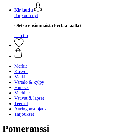
Kirjaudu
Kirjaudu nyt
Oletko
ensimmäistä kertaa täällä?
Luo tili
Merkit
Kasvot
Meikit
Vartalo & kylpy
Hiukset
Miehille
Vauvat & lapset
Teemat
Auringonsuojaus
Tarjoukset
Pomeranssi