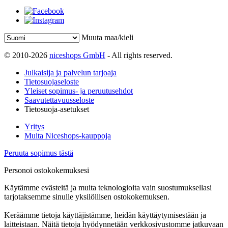
Muuta maa/kieli
© 2010-2026
niceshops GmbH
- All rights reserved.
Julkaisija ja palvelun tarjoaja
Tietosuojaseloste
Yleiset sopimus- ja peruutusehdot
Saavutettavuusseloste
Tietosuoja-asetukset
Yritys
Muita Niceshops-kauppoja
Peruuta sopimus tästä
Personoi ostokokemuksesi
Käytämme evästeitä ja muita teknologioita vain suostumuksellasi
tarjotaksemme sinulle yksilöllisen ostokokemuksen.
Keräämme tietoja käyttäjistämme, heidän käyttäytymisestään ja
laitteistaan. Näitä tietoja hyödynnetään verkkosivustomme jatkuvaan