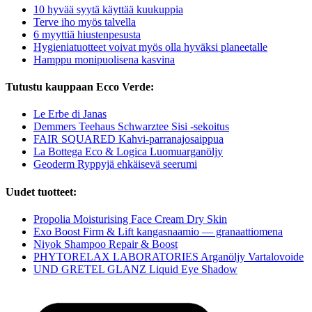
10 hyvää syytä käyttää kuukuppia
Terve iho myös talvella
6 myyttiä hiustenpesusta
Hygieniatuotteet voivat myös olla hyväksi planeetalle
Hamppu monipuolisena kasvina
Tutustu kauppaan Ecco Verde:
Le Erbe di Janas
Demmers Teehaus Schwarztee Sisi -sekoitus
FAIR SQUARED Kahvi-parranajosaippua
La Bottega Eco & Logica Luomuarganöljy
Geoderm Ryppyjä ehkäisevä seerumi
Uudet tuotteet:
Propolia Moisturising Face Cream Dry Skin
Exo Boost Firm & Lift kangasnaamio — granaattiomena
Niyok Shampoo Repair & Boost
PHYTORELAX LABORATORIES Arganöljy Vartalovoide
UND GRETEL GLANZ Liquid Eye Shadow