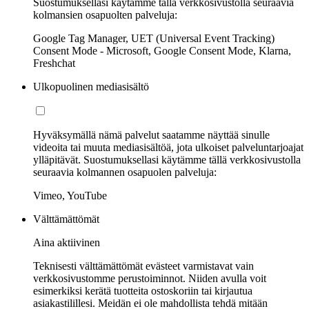
Suostumuksellasi käytämme tällä verkkosivustolla seuraavia
kolmansien osapuolten palveluja:
Google Tag Manager, UET (Universal Event Tracking)
Consent Mode - Microsoft, Google Consent Mode, Klarna,
Freshchat
Ulkopuolinen mediasisältö
Hyväksymällä nämä palvelut saatamme näyttää sinulle
videoita tai muuta mediasisältöä, jota ulkoiset palveluntarjoajat
ylläpitävät. Suostumuksellasi käytämme tällä verkkosivustolla
seuraavia kolmannen osapuolen palveluja:
Vimeo, YouTube
Välttämättömät
Aina aktiivinen
Teknisesti välttämättömät evästeet varmistavat vain
verkkosivustomme perustoiminnot. Niiden avulla voit
esimerkiksi kerätä tuotteita ostoskoriin tai kirjautua
asiakastilillesi. Meidän ei ole mahdollista tehdä mitään