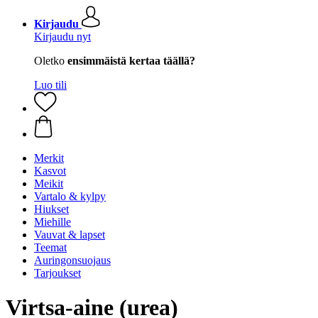
Kirjaudu
Kirjaudu nyt
Oletko
ensimmäistä kertaa täällä?
Luo tili
Merkit
Kasvot
Meikit
Vartalo & kylpy
Hiukset
Miehille
Vauvat & lapset
Teemat
Auringonsuojaus
Tarjoukset
Virtsa-aine (urea)