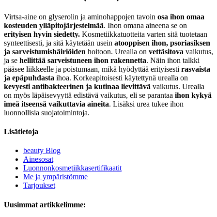
Virtsa-aine on glyserolin ja aminohappojen tavoin
osa ihon omaa
kosteuden ylläpitojärjestelmää
. Ihon omana aineena se on
erityisen hyvin siedetty.
Kosmetiikkatuotteita varten sitä tuotetaan
synteettisesti, ja sitä käytetään usein
atooppisen ihon, psoriasiksen
ja sarveistumishäiriöiden
hoitoon. Urealla on
vettäsitova
vaikutus,
ja se
hellittää sarveistuneen ihon rakennetta
. Näin ihon talkki
pääsee liikkeelle ja poistumaan, mikä hyödyttää erityisesti
rasvaista
ja epäpuhdasta
ihoa. Korkeapitoisesti käytettynä urealla on
kevyesti antibakteerinen ja kutinaa lievittävä
vaikutus. Urealla
on myös läpäisevyyttä edistävä vaikutus, eli se parantaa
ihon kykyä
imeä itseensä vaikuttavia aineita
. Lisäksi urea tukee ihon
luonnollisia suojatoimintoja.
Lisätietoja
beauty Blog
Ainesosat
Luonnonkosmetiikkasertifikaatit
Me ja ympäristömme
Tarjoukset
Uusimmat artikkelimme: