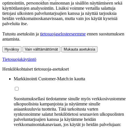
optimointiin, personoidun mainonnan ja sisällön näyttämiseen sekä
käyttötilastojen analysointiin. Lisäksi voimme vertailla salattuja
tietojasi ulkoisten palveluntarjoajien kanssa ja näyttää tarjouksia
heidän verkkomainoskanavissaan, mutta vain jos käytät kyseisiä
palveluita itse.
Tutustu asetuksiin ja
tietosuojaselosteeseemme
ennen suostumuksen
antamista.
Hyväksy
Vain välttämättömät
Mukauta asetuksia
Tietosuojakäytäntö
Henkilökohtaiset tietosuoja-asetukset
Markkinointi Customer-Match:in kautta
Suostumuksellasi tiedotamme sinulle myös verkkosivustomme
ulkopuolisista kampanjoista ja näytämme sinulle
asiaankuuluvia tuotteita. Tätä tarkoitusta varten
synkronoimme salatut henkilötietosi seuraavien ulkopuolisten
palveluntarjoajien kanssa ja käytämme heidän
verkkomainontakanaviaan, jos käytät jo heidän palvelujaan: