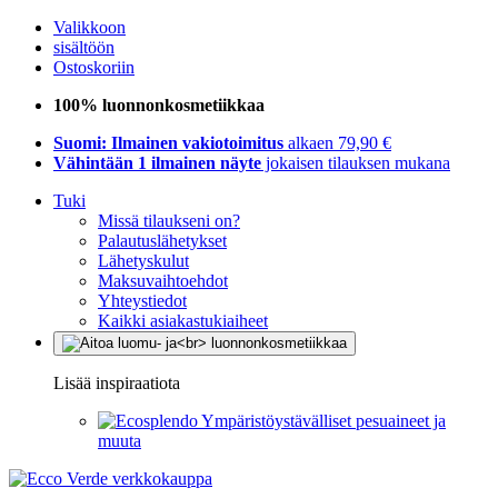
Valikkoon
sisältöön
Ostoskoriin
100% luonnonkosmetiikkaa
Suomi: Ilmainen vakiotoimitus
alkaen 79,90 €
Vähintään 1 ilmainen näyte
jokaisen tilauksen mukana
Tuki
Missä tilaukseni on?
Palautuslähetykset
Lähetyskulut
Maksuvaihtoehdot
Yhteystiedot
Kaikki asiakastukiaiheet
Lisää inspiraatiota
Ympäristöystävälliset pesuaineet ja
muuta