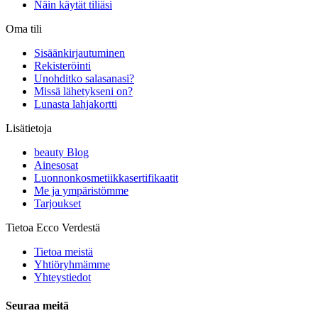
Näin käytät tiliäsi
Oma tili
Sisäänkirjautuminen
Rekisteröinti
Unohditko salasanasi?
Missä lähetykseni on?
Lunasta lahjakortti
Lisätietoja
beauty Blog
Ainesosat
Luonnonkosmetiikkasertifikaatit
Me ja ympäristömme
Tarjoukset
Tietoa Ecco Verdestä
Tietoa meistä
Yhtiöryhmämme
Yhteystiedot
Seuraa meitä