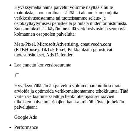
Hyväksymällä nämä palvelut voimme näyttää sinulle
mainoksia, sponsoroitua sisältöä tai alennuskampanjoita
verkkosivustostamme tai tuotteistamme selaus- ja
ostokäyttäytymisesi perusteella ja mitata niiden onnistumista.
Suostumuksellasi käytämme tällä verkkosivustolla seuraavia
kolmannen osapuolen palveluita:
Meta-Pixel, Microsoft Advertising, creativecdn.com
(RTBHouse), TikTok Pixel, Klikkauksiin perustuvat
tuotesuositukset, Ads Defender
Laajennettu konversioseuranta
Hyväksymällä tämän palvelun voimme paremmin seurata,
arvioida ja optimoida verkkomainontamme tehokkuutta. Tätä
varten vertaamme salattuja henkilötietojasi seuraavien
ulkoisten palveluntarjoajien kanssa, mikäli käytät jo heidän
palvelujaan:
Google Ads
Performance