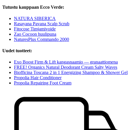
Tutustu kauppaan Ecco Verde:
NATURA SIBERICA
Rasayana Pavana Scalp Scrub
Fitocose Timjamivoide
Zao Cocoon huulipuna
NaturesPlus Commando 2000
Uudet tuotteet:
Exo Boost Firm & Lift kangasnaamio — granaattiomena
FREE! Organics Natural Deodorant Cream Salty Waves
Biofficina Toscana 2 in 1 Energizing Shampoo & Shower Gel
Propolia Hair Conditioner
Propolia Repairing Foot Cream