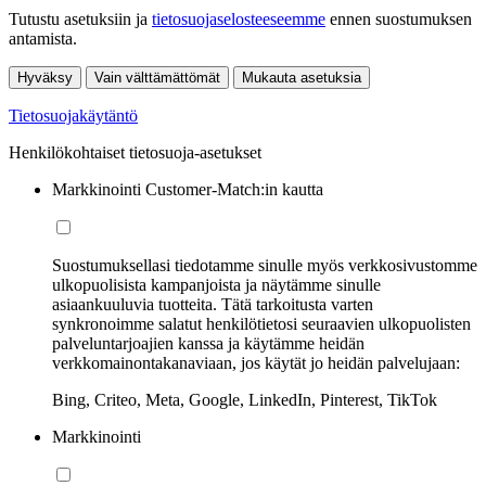
Tutustu asetuksiin ja
tietosuojaselosteeseemme
ennen suostumuksen
antamista.
Hyväksy
Vain välttämättömät
Mukauta asetuksia
Tietosuojakäytäntö
Henkilökohtaiset tietosuoja-asetukset
Markkinointi Customer-Match:in kautta
Suostumuksellasi tiedotamme sinulle myös verkkosivustomme
ulkopuolisista kampanjoista ja näytämme sinulle
asiaankuuluvia tuotteita. Tätä tarkoitusta varten
synkronoimme salatut henkilötietosi seuraavien ulkopuolisten
palveluntarjoajien kanssa ja käytämme heidän
verkkomainontakanaviaan, jos käytät jo heidän palvelujaan:
Bing, Criteo, Meta, Google, LinkedIn, Pinterest, TikTok
Markkinointi