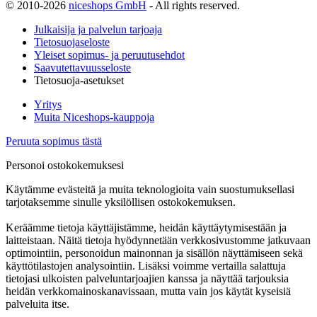
© 2010-2026
niceshops GmbH
- All rights reserved.
Julkaisija ja palvelun tarjoaja
Tietosuojaseloste
Yleiset sopimus- ja peruutusehdot
Saavutettavuusseloste
Tietosuoja-asetukset
Yritys
Muita Niceshops-kauppoja
Peruuta sopimus tästä
Personoi ostokokemuksesi
Käytämme evästeitä ja muita teknologioita vain suostumuksellasi
tarjotaksemme sinulle yksilöllisen ostokokemuksen.
Keräämme tietoja käyttäjistämme, heidän käyttäytymisestään ja
laitteistaan. Näitä tietoja hyödynnetään verkkosivustomme jatkuvaan
optimointiin, personoidun mainonnan ja sisällön näyttämiseen sekä
käyttötilastojen analysointiin. Lisäksi voimme vertailla salattuja
tietojasi ulkoisten palveluntarjoajien kanssa ja näyttää tarjouksia
heidän verkkomainoskanavissaan, mutta vain jos käytät kyseisiä
palveluita itse.