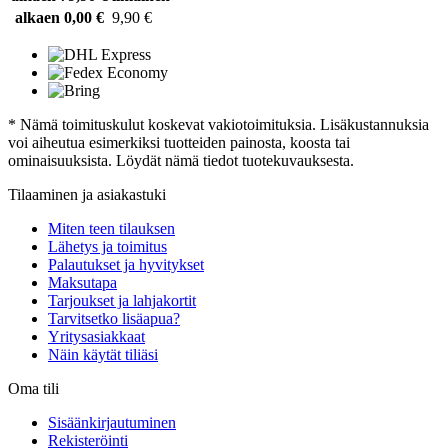
alkaen 0,00 €
9,90 €
* Nämä toimituskulut koskevat vakiotoimituksia. Lisäkustannuksia
voi aiheutua esimerkiksi tuotteiden painosta, koosta tai
ominaisuuksista. Löydät nämä tiedot tuotekuvauksesta.
Tilaaminen ja asiakastuki
Miten teen tilauksen
Lähetys ja toimitus
Palautukset ja hyvitykset
Maksutapa
Tarjoukset ja lahjakortit
Tarvitsetko lisäapua?
Yritysasiakkaat
Näin käytät tiliäsi
Oma tili
Sisäänkirjautuminen
Rekisteröinti