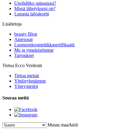
Unohditko salasanasi?
Missä lähetykseni on?
Lunasta lahjakortti
Lisätietoja
beauty Blog
Ainesosat
Luonnonkosmetiikkasertifikaatit
Me ja ympäristömme
Tarjoukset
Tietoa Ecco Verdestä
Tietoa meistä
Yhtiöryhmämme
Yhteystiedot
Seuraa meitä
Muuta maa/kieli