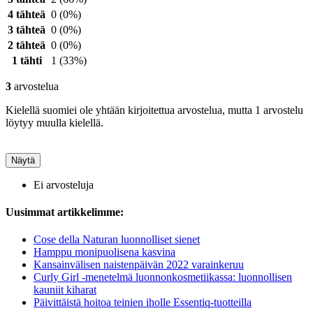
4 tähteä
0
(0%)
3 tähteä
0
(0%)
2 tähteä
0
(0%)
1 tähti
1
(33%)
3
arvostelua
Kielellä suomiei ole yhtään kirjoitettua arvostelua, mutta 1 arvostelu
löytyy muulla kielellä.
Näytä
Ei arvosteluja
Uusimmat artikkelimme:
Cose della Naturan luonnolliset sienet
Hamppu monipuolisena kasvina
Kansainvälisen naistenpäivän 2022 varainkeruu
Curly Girl -menetelmä luonnonkosmetiikassa: luonnollisen
kauniit kiharat
Päivittäistä hoitoa teinien iholle Essentiq-tuotteilla