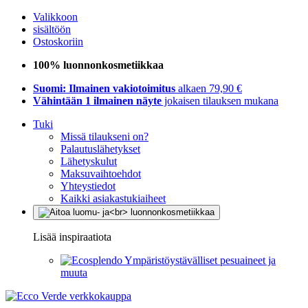
Valikkoon
sisältöön
Ostoskoriin
100% luonnonkosmetiikkaa
Suomi: Ilmainen vakiotoimitus
alkaen 79,90 €
Vähintään 1 ilmainen näyte
jokaisen tilauksen mukana
Tuki
Missä tilaukseni on?
Palautuslähetykset
Lähetyskulut
Maksuvaihtoehdot
Yhteystiedot
Kaikki asiakastukiaiheet
Lisää inspiraatiota
Ympäristöystävälliset pesuaineet ja
muuta