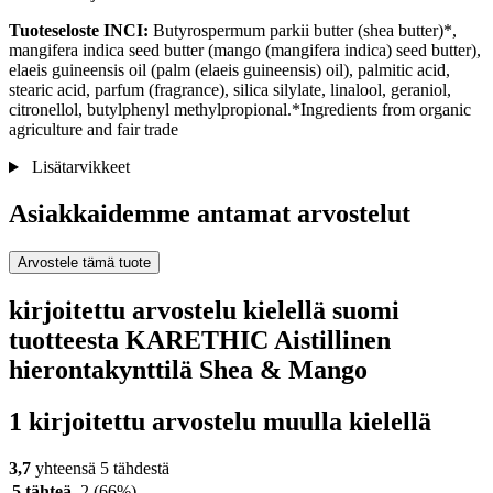
Tuoteseloste INCI:
Butyrospermum parkii butter (shea butter)*,
mangifera indica seed butter (mango (mangifera indica) seed butter),
elaeis guineensis oil (palm (elaeis guineensis) oil), palmitic acid,
stearic acid, parfum (fragrance), silica silylate, linalool, geraniol,
citronellol, butylphenyl methylpropional.*Ingredients from organic
agriculture and fair trade
Lisätarvikkeet
Asiakkaidemme antamat arvostelut
Arvostele tämä tuote
kirjoitettu arvostelu kielellä suomi
tuotteesta KARETHIC Aistillinen
hierontakynttilä Shea & Mango
1 kirjoitettu arvostelu muulla kielellä
3,7
yhteensä 5 tähdestä
5 tähteä
2
(66%)