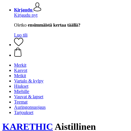
Kirjaudu
Kirjaudu nyt
Oletko
ensimmäistä kertaa täällä?
Luo tili
Merkit
Kasvot
Meikit
Vartalo & kylpy
Hiukset
Miehille
Vauvat & lapset
Teemat
Auringonsuojaus
Tarjoukset
KARETHIC
Aistillinen