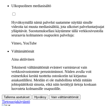
Ulkopuolinen mediasisältö
Hyväksymällä nämä palvelut saatamme näyttää sinulle
videoita tai muuta mediasisältöä, jota ulkoiset palveluntarjoajat
ylläpitävät. Suostumuksellasi käytämme tällä verkkosivustolla
seuraavia kolmannen osapuolen palveluja:
Vimeo, YouTube
Välttämättömät
Aina aktiivinen
Teknisesti välttämättömät evästeet varmistavat vain
verkkosivustomme perustoiminnot. Niiden avulla voit
esimerkiksi kerätä tuotteita ostoskoriin tai kirjautua
asiakastilillesi. Meidän ei ole mahdollista tehdä mitään
johtopäätöksiä sinusta, eikä näin kerättyjä tietoja koskaan
luovuteta kolmansille osapuolille.
Tallenna asetukset
Hyväksy
Vain välttämättömät
Tietosuojakäytäntö