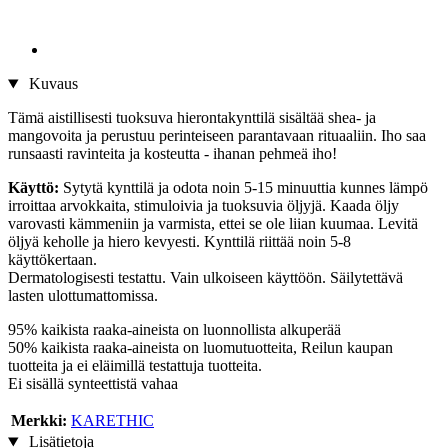
Kuvaus
Tämä aistillisesti tuoksuva hierontakynttilä sisältää shea- ja
mangovoita ja perustuu perinteiseen parantavaan rituaaliin. Iho saa
runsaasti ravinteita ja kosteutta - ihanan pehmeä iho!
Käyttö:
Sytytä kynttilä ja odota noin 5-15 minuuttia kunnes lämpö
irroittaa arvokkaita, stimuloivia ja tuoksuvia öljyjä. Kaada öljy
varovasti kämmeniin ja varmista, ettei se ole liian kuumaa. Levitä
öljyä keholle ja hiero kevyesti. Kynttilä riittää noin 5-8
käyttökertaan.
Dermatologisesti testattu. Vain ulkoiseen käyttöön. Säilytettävä
lasten ulottumattomissa.
95% kaikista raaka-aineista on luonnollista alkuperää
50% kaikista raaka-aineista on luomutuotteita, Reilun kaupan
tuotteita ja ei eläimillä testattuja tuotteita.
Ei sisällä synteettistä vahaa
Merkki:
KARETHIC
Lisätietoja