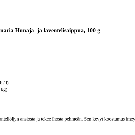
aria Hunaja- ja laventelisaippua, 100 g
 / l)
 kg)
manteliöljyn ansiosta ja tekee ihosta pehmeän. Sen kevyt koostumus imeyt