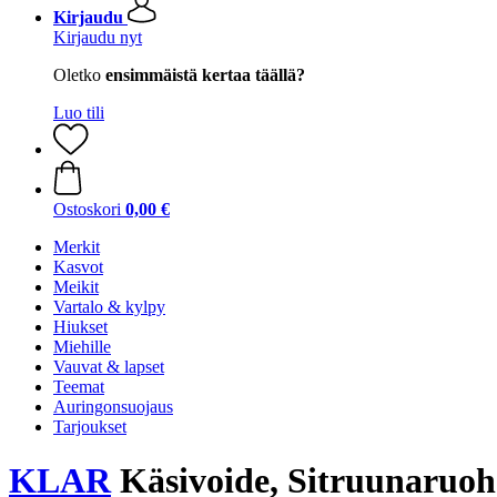
Kirjaudu
Kirjaudu nyt
Oletko
ensimmäistä kertaa täällä?
Luo tili
Ostoskori
0,00 €
Merkit
Kasvot
Meikit
Vartalo & kylpy
Hiukset
Miehille
Vauvat & lapset
Teemat
Auringonsuojaus
Tarjoukset
KLAR
Käsivoide, Sitruunaruoh