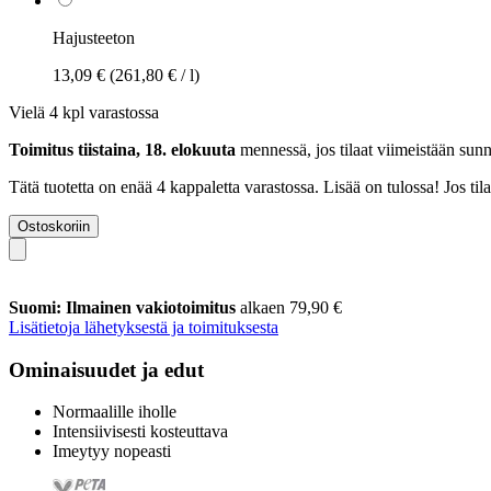
Hajusteeton
13,09 €
(261,80 € / l)
Vielä 4 kpl varastossa
Toimitus tiistaina, 18. elokuuta
mennessä, jos tilaat viimeistään
sunn
Tätä tuotetta on enää 4 kappaletta varastossa. Lisää on tulossa! Jos t
Ostoskoriin
Suomi: Ilmainen vakiotoimitus
alkaen 79,90 €
Lisätietoja lähetyksestä ja toimituksesta
Ominaisuudet ja edut
Normaalille iholle
Intensiivisesti kosteuttava
Imeytyy nopeasti