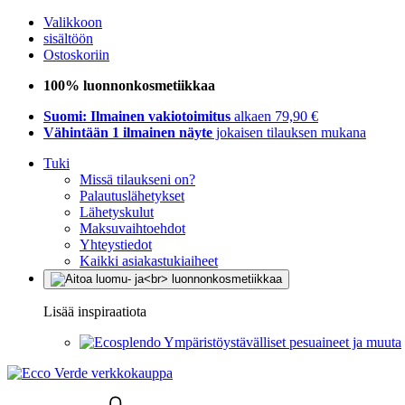
Valikkoon
sisältöön
Ostoskoriin
100% luonnonkosmetiikkaa
Suomi: Ilmainen vakiotoimitus
alkaen 79,90 €
Vähintään 1 ilmainen näyte
jokaisen tilauksen mukana
Tuki
Missä tilaukseni on?
Palautuslähetykset
Lähetyskulut
Maksuvaihtoehdot
Yhteystiedot
Kaikki asiakastukiaiheet
Lisää inspiraatiota
Ympäristöystävälliset pesuaineet ja muuta