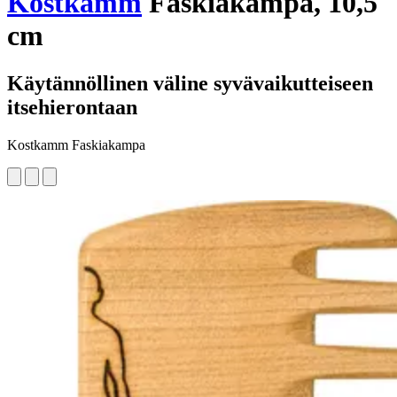
Kostkamm
Faskiakampa, 10,5
cm
Käytännöllinen väline syvävaikutteiseen
itsehierontaan
Kostkamm Faskiakampa