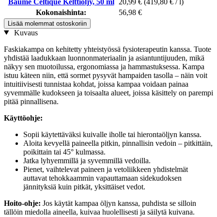
Baume Celtique Kelttiöljy, 50 ml
20,99 €
(419,80 € / l)
Kokonaishinta:
56,98 €
Lisää molemmat ostoskoriin
Kuvaus
Faskiakampa on kehitetty yhteistyössä fysioterapeutin kanssa. Tuote
yhdistää laadukkaan luonnonmateriaalin ja asiantuntijuuden, mikä
näkyy sen muotoilussa, ergonomiassa ja hammastuksessa. Kampa
istuu käteen niin, että sormet pysyvät hampaiden tasolla – näin voit
intuitiivisesti tunnistaa kohdat, joissa kampaa voidaan painaa
syvemmälle kudokseen ja toisaalta alueet, joissa käsittely on parempi
pitää pinnallisena.
Käyttöohje:
Sopii käytettäväksi kuivalle iholle tai hierontaöljyn kanssa.
Aloita kevyellä paineella pitkin, pinnallisin vedoin – pitkittäin,
poikittain tai 45° kulmassa.
Jatka lyhyemmillä ja syvemmillä vedoilla.
Pienet, vaihtelevat paineen ja vetoliikkeen yhdistelmät
auttavat tehokkaammin vapauttamaan sidekudoksen
jännityksiä kuin pitkät, yksittäiset vedot.
Hoito-ohje:
Jos käytät kampaa öljyn kanssa, puhdista se silloin
tällöin miedolla aineella, kuivaa huolellisesti ja säilytä kuivana.