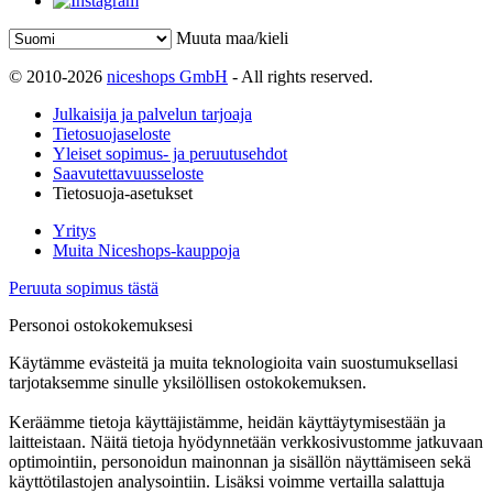
Muuta maa/kieli
© 2010-2026
niceshops GmbH
- All rights reserved.
Julkaisija ja palvelun tarjoaja
Tietosuojaseloste
Yleiset sopimus- ja peruutusehdot
Saavutettavuusseloste
Tietosuoja-asetukset
Yritys
Muita Niceshops-kauppoja
Peruuta sopimus tästä
Personoi ostokokemuksesi
Käytämme evästeitä ja muita teknologioita vain suostumuksellasi
tarjotaksemme sinulle yksilöllisen ostokokemuksen.
Keräämme tietoja käyttäjistämme, heidän käyttäytymisestään ja
laitteistaan. Näitä tietoja hyödynnetään verkkosivustomme jatkuvaan
optimointiin, personoidun mainonnan ja sisällön näyttämiseen sekä
käyttötilastojen analysointiin. Lisäksi voimme vertailla salattuja