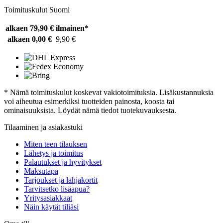
Toimituskulut Suomi
alkaen 79,90 €
ilmainen*
alkaen 0,00 €
9,90 €
* Nämä toimituskulut koskevat vakiotoimituksia. Lisäkustannuksia
voi aiheutua esimerkiksi tuotteiden painosta, koosta tai
ominaisuuksista. Löydät nämä tiedot tuotekuvauksesta.
Tilaaminen ja asiakastuki
Miten teen tilauksen
Lähetys ja toimitus
Palautukset ja hyvitykset
Maksutapa
Tarjoukset ja lahjakortit
Tarvitsetko lisäapua?
Yritysasiakkaat
Näin käytät tiliäsi