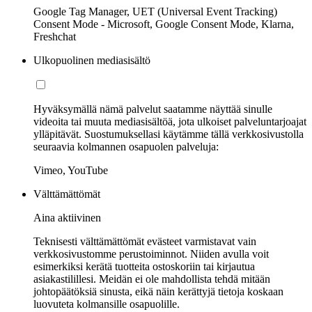
Google Tag Manager, UET (Universal Event Tracking)
Consent Mode - Microsoft, Google Consent Mode, Klarna,
Freshchat
Ulkopuolinen mediasisältö
Hyväksymällä nämä palvelut saatamme näyttää sinulle
videoita tai muuta mediasisältöä, jota ulkoiset palveluntarjoajat
ylläpitävät. Suostumuksellasi käytämme tällä verkkosivustolla
seuraavia kolmannen osapuolen palveluja:
Vimeo, YouTube
Välttämättömät
Aina aktiivinen
Teknisesti välttämättömät evästeet varmistavat vain
verkkosivustomme perustoiminnot. Niiden avulla voit
esimerkiksi kerätä tuotteita ostoskoriin tai kirjautua
asiakastilillesi. Meidän ei ole mahdollista tehdä mitään
johtopäätöksiä sinusta, eikä näin kerättyjä tietoja koskaan
luovuteta kolmansille osapuolille.