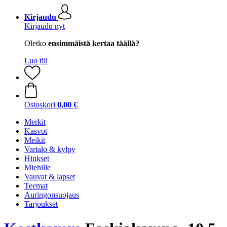
Kirjaudu
Kirjaudu nyt
Oletko
ensimmäistä kertaa täällä?
Luo tili
Ostoskori
0,00 €
Merkit
Kasvot
Meikit
Vartalo & kylpy
Hiukset
Miehille
Vauvat & lapset
Teemat
Auringonsuojaus
Tarjoukset