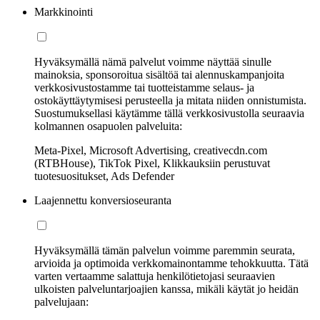
Markkinointi
Hyväksymällä nämä palvelut voimme näyttää sinulle
mainoksia, sponsoroitua sisältöä tai alennuskampanjoita
verkkosivustostamme tai tuotteistamme selaus- ja
ostokäyttäytymisesi perusteella ja mitata niiden onnistumista.
Suostumuksellasi käytämme tällä verkkosivustolla seuraavia
kolmannen osapuolen palveluita:
Meta-Pixel, Microsoft Advertising, creativecdn.com
(RTBHouse), TikTok Pixel, Klikkauksiin perustuvat
tuotesuositukset, Ads Defender
Laajennettu konversioseuranta
Hyväksymällä tämän palvelun voimme paremmin seurata,
arvioida ja optimoida verkkomainontamme tehokkuutta. Tätä
varten vertaamme salattuja henkilötietojasi seuraavien
ulkoisten palveluntarjoajien kanssa, mikäli käytät jo heidän
palvelujaan: