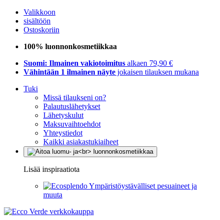
Valikkoon
sisältöön
Ostoskoriin
100% luonnonkosmetiikkaa
Suomi: Ilmainen vakiotoimitus
alkaen 79,90 €
Vähintään 1 ilmainen näyte
jokaisen tilauksen mukana
Tuki
Missä tilaukseni on?
Palautuslähetykset
Lähetyskulut
Maksuvaihtoehdot
Yhteystiedot
Kaikki asiakastukiaiheet
Lisää inspiraatiota
Ympäristöystävälliset pesuaineet ja
muuta