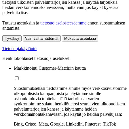
tietojasi ulkoisten palveluntarjoajien kanssa ja näyttää tarjouksia
heidän verkkomainoskanavissaan, mutta vain jos käytät kyseisiä
palveluita itse.
Tutustu asetuksiin ja
tietosuojaselosteeseemme
ennen suostumuksen
antamista.
Hyväksy
Vain välttämättömät
Mukauta asetuksia
Tietosuojakäytäntö
Henkilökohtaiset tietosuoja-asetukset
Markkinointi Customer-Match:in kautta
Suostumuksellasi tiedotamme sinulle myös verkkosivustomme
ulkopuolisista kampanjoista ja näytämme sinulle
asiaankuuluvia tuotteita. Tätä tarkoitusta varten
synkronoimme salatut henkilötietosi seuraavien ulkopuolisten
palveluntarjoajien kanssa ja käytämme heidän
verkkomainontakanaviaan, jos käytät jo heidän palvelujaan:
Bing, Criteo, Meta, Google, LinkedIn, Pinterest, TikTok