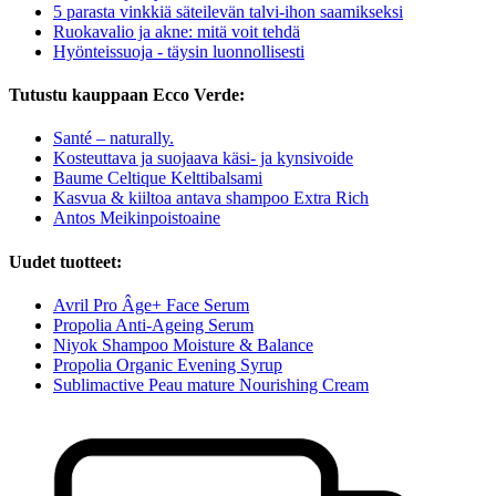
5 parasta vinkkiä säteilevän talvi-ihon saamikseksi
Ruokavalio ja akne: mitä voit tehdä
Hyönteissuoja - täysin luonnollisesti
Tutustu kauppaan Ecco Verde:
Santé – naturally.
Kosteuttava ja suojaava käsi- ja kynsivoide
Baume Celtique Kelttibalsami
Kasvua & kiiltoa antava shampoo Extra Rich
Antos Meikinpoistoaine
Uudet tuotteet:
Avril Pro Âge+ Face Serum
Propolia Anti-Ageing Serum
Niyok Shampoo Moisture & Balance
Propolia Organic Evening Syrup
Sublimactive Peau mature Nourishing Cream