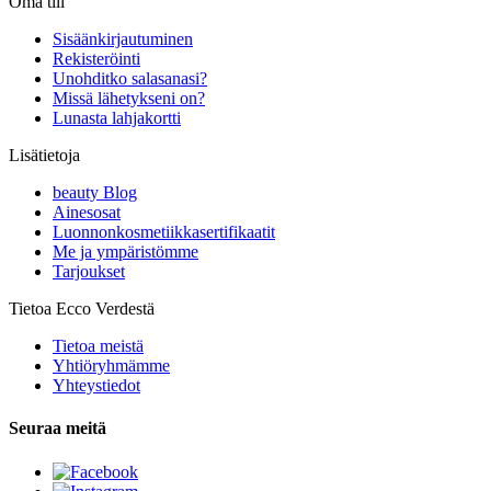
Oma tili
Sisäänkirjautuminen
Rekisteröinti
Unohditko salasanasi?
Missä lähetykseni on?
Lunasta lahjakortti
Lisätietoja
beauty Blog
Ainesosat
Luonnonkosmetiikkasertifikaatit
Me ja ympäristömme
Tarjoukset
Tietoa Ecco Verdestä
Tietoa meistä
Yhtiöryhmämme
Yhteystiedot
Seuraa meitä