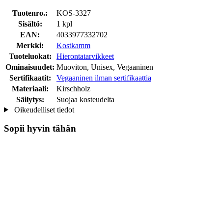
Tuotenro.:
KOS-3327
Sisältö:
1 kpl
EAN:
4033977332702
Merkki:
Kostkamm
Tuoteluokat:
Hierontatarvikkeet
Ominaisuudet:
Muoviton, Unisex, Vegaaninen
Sertifikaatit:
Vegaaninen ilman sertifikaattia
Materiaali:
Kirschholz
Säilytys:
Suojaa kosteudelta
Oikeudelliset tiedot
Sopii hyvin tähän