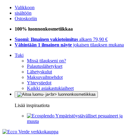
Valikkoon
sisältöön
Ostoskoriin
100% luonnonkosmetiikkaa
Suomi: Ilmainen vakiotoimitus
alkaen 79,90 €
Vähintään 1 ilmainen näyte
jokaisen tilauksen mukana
Tuki
Missä tilaukseni on?
Palautuslähetykset
Lähetyskulut
Maksuvaihtoehdot
Yhteystiedot
Kaikki asiakastukiaiheet
Lisää inspiraatiota
Ympäristöystävälliset pesuaineet ja
muuta