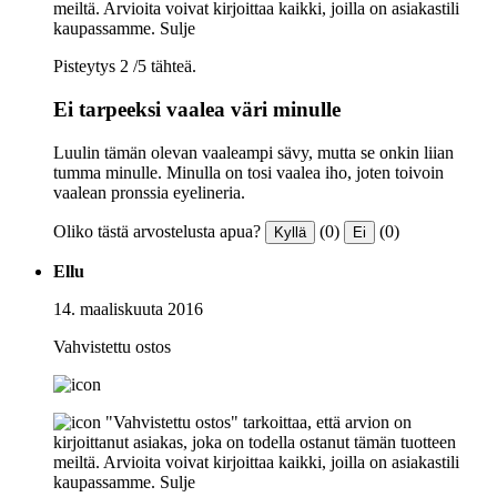
meiltä. Arvioita voivat kirjoittaa kaikki, joilla on asiakastili
kaupassamme.
Sulje
Pisteytys 2 /5 tähteä.
Ei tarpeeksi vaalea väri minulle
Luulin tämän olevan vaaleampi sävy, mutta se onkin liian
tumma minulle. Minulla on tosi vaalea iho, joten toivoin
vaalean pronssia eyelineria.
Oliko tästä arvostelusta apua?
(0)
(0)
Kyllä
Ei
Ellu
14. maaliskuuta 2016
Vahvistettu ostos
"Vahvistettu ostos" tarkoittaa, että arvion on
kirjoittanut asiakas, joka on todella ostanut tämän tuotteen
meiltä. Arvioita voivat kirjoittaa kaikki, joilla on asiakastili
kaupassamme.
Sulje