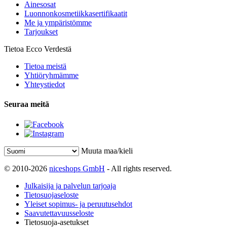
Ainesosat
Luonnonkosmetiikkasertifikaatit
Me ja ympäristömme
Tarjoukset
Tietoa Ecco Verdestä
Tietoa meistä
Yhtiöryhmämme
Yhteystiedot
Seuraa meitä
Muuta maa/kieli
© 2010-2026
niceshops GmbH
- All rights reserved.
Julkaisija ja palvelun tarjoaja
Tietosuojaseloste
Yleiset sopimus- ja peruutusehdot
Saavutettavuusseloste
Tietosuoja-asetukset