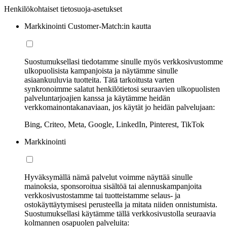
Henkilökohtaiset tietosuoja-asetukset
Markkinointi Customer-Match:in kautta
Suostumuksellasi tiedotamme sinulle myös verkkosivustomme
ulkopuolisista kampanjoista ja näytämme sinulle
asiaankuuluvia tuotteita. Tätä tarkoitusta varten
synkronoimme salatut henkilötietosi seuraavien ulkopuolisten
palveluntarjoajien kanssa ja käytämme heidän
verkkomainontakanaviaan, jos käytät jo heidän palvelujaan:
Bing, Criteo, Meta, Google, LinkedIn, Pinterest, TikTok
Markkinointi
Hyväksymällä nämä palvelut voimme näyttää sinulle
mainoksia, sponsoroitua sisältöä tai alennuskampanjoita
verkkosivustostamme tai tuotteistamme selaus- ja
ostokäyttäytymisesi perusteella ja mitata niiden onnistumista.
Suostumuksellasi käytämme tällä verkkosivustolla seuraavia
kolmannen osapuolen palveluita: