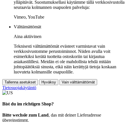
ylläpitävät. Suostumuksellasi käytämme tällä verkkosivustolla
seuraavia kolmannen osapuolen palveluja:
Vimeo, YouTube
Välttämättömät
Aina aktiivinen
Teknisesti välttämättömät evästeet varmistavat vain
verkkosivustomme perustoiminnot. Niiden avulla voit
esimerkiksi kerätä tuotteita ostoskoriin tai kirjautua
asiakastilillesi. Meidän ei ole mahdollista tehdä mitään
johtopäätöksiä sinusta, eikä näin kerättyjä tietoja koskaan
luovuteta kolmansille osapuolille.
Tallenna asetukset
Hyväksy
Vain välttämättömät
Tietosuojakäytäntö
Bist du im richtigen Shop?
Bitte wechsle zum Land
, das mit deiner Lieferadresse
übereinstimmt.