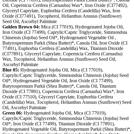
Oil, Copernicia Cerifera (Carnauba) Wax*, Iron Oxide (CI77492),
Glyceryl Caprylate, Euphorbia Cerifera (Candelilla) Wax, Iron
Oxide (CI77491), Tocopherol, Helianthus Annuus (Sunflower)
Seed Oil, Ascorbyl Palmitate
Golden Brown 04:
Mica (CI 77019), Hydrogenated Jojoba Oil,
Iron Oxide (CI 77499), Caprylic/Capric Triglyceride, Simmondsia
Chinensis (Jojoba) Seed Oil*, Hydrogenated Vegetable Oil ,
Butyrospermum Parkii (Shea Butter)*, Canola Oil, Iron Oxide (CI
77491), Euphorbia Cerifera (Candelilla) Wax, Titanium Dioxide
(CI77891), Glyceryl Caprylate, Copernicia Cerifera (Carnauba)
Wax, Tocopherol, Helianthus Annuus (Sunflower) Seed Oil,
Ascorbyl Palmitate
Blue 05:
Hydrogenated Jojoba Oil, Mica (CI 77019),
Caprylic/Capric Triglyceride, Simmondsia Chinensis (Jojoba) Seed
Oil*, Hydrogenated Vegetable Oil, Iron Oxide (CI 77499),
Butyrospermum Parkii (Shea Butter)*, Canola Oil, Titanium
Dioxide (CI 77891), Copernicia Cerifera (Carnauba) Wax*, Iron
Oxide (CI 77510), Glyceryl Caprylate, Euphorbia Cerifera
(Candelilla) Wax, Tocopherol, Helianthus Annuus (Sunflower) Seed
Oil, Ascorbyl Palmitate
Green 06:
Hydrogenated Jojoba Oil, Mica (CI 77019),
Caprylic/Capric Triglyceride, Simmondsia Chinensis (Jojoba) Seed
Oil*, Iron Oxide (CI 77499), Titanium Dioxide (CI 77891),
Hydrogenated Vegetable Oil, Butyrospermum Parkii (Shea Butter)*,