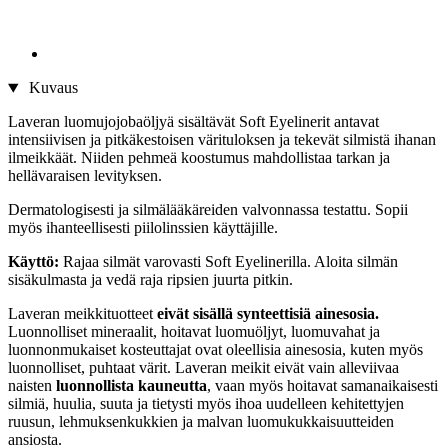
Kuvaus
Laveran luomujojobaöljyä sisältävät Soft Eyelinerit antavat
intensiivisen ja pitkäkestoisen värituloksen ja tekevät silmistä ihanan
ilmeikkäät. Niiden pehmeä koostumus mahdollistaa tarkan ja
hellävaraisen levityksen.
Dermatologisesti ja silmälääkäreiden valvonnassa testattu. Sopii
myös ihanteellisesti piilolinssien käyttäjille.
Käyttö:
Rajaa silmät varovasti Soft Eyelinerilla. Aloita silmän
sisäkulmasta ja vedä raja ripsien juurta pitkin.
Laveran meikkituotteet
eivät sisällä synteettisiä ainesosia.
Luonnolliset mineraalit, hoitavat luomuöljyt, luomuvahat ja
luonnonmukaiset kosteuttajat ovat oleellisia ainesosia, kuten myös
luonnolliset, puhtaat värit. Laveran meikit eivät vain alleviivaa
naisten
luonnollista kauneutta
, vaan myös hoitavat samanaikaisesti
silmiä, huulia, suuta ja tietysti myös ihoa uudelleen kehitettyjen
ruusun, lehmuksenkukkien ja malvan luomukukkaisuutteiden
ansiosta.