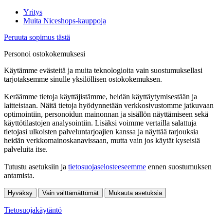
Yritys
Muita Niceshops-kauppoja
Peruuta sopimus tästä
Personoi ostokokemuksesi
Käytämme evästeitä ja muita teknologioita vain suostumuksellasi
tarjotaksemme sinulle yksilöllisen ostokokemuksen.
Keräämme tietoja käyttäjistämme, heidän käyttäytymisestään ja
laitteistaan. Näitä tietoja hyödynnetään verkkosivustomme jatkuvaan
optimointiin, personoidun mainonnan ja sisällön näyttämiseen sekä
käyttötilastojen analysointiin. Lisäksi voimme vertailla salattuja
tietojasi ulkoisten palveluntarjoajien kanssa ja näyttää tarjouksia
heidän verkkomainoskanavissaan, mutta vain jos käytät kyseisiä
palveluita itse.
Tutustu asetuksiin ja
tietosuojaselosteeseemme
ennen suostumuksen
antamista.
Hyväksy
Vain välttämättömät
Mukauta asetuksia
Tietosuojakäytäntö