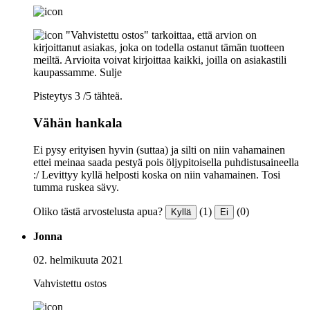
"Vahvistettu ostos" tarkoittaa, että arvion on
kirjoittanut asiakas, joka on todella ostanut tämän tuotteen
meiltä. Arvioita voivat kirjoittaa kaikki, joilla on asiakastili
kaupassamme.
Sulje
Pisteytys 3 /5 tähteä.
Vähän hankala
Ei pysy erityisen hyvin (suttaa) ja silti on niin vahamainen
ettei meinaa saada pestyä pois öljypitoisella puhdistusaineella
:/ Levittyy kyllä helposti koska on niin vahamainen. Tosi
tumma ruskea sävy.
Oliko tästä arvostelusta apua?
(1)
(0)
Kyllä
Ei
Jonna
02. helmikuuta 2021
Vahvistettu ostos