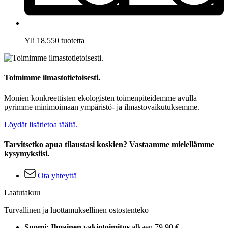
Yli 18.550 tuotetta
Toimimme ilmastotietoisesti.
Monien konkreettisten ekologisten toimenpiteidemme avulla
pyrimme minimoimaan ympäristö- ja ilmastovaikutuksemme.
Löydät lisätietoa täältä.
Tarvitsetko apua tilaustasi koskien? Vastaamme mielellämme
kysymyksiisi.
Ota yhteyttä
Laatutakuu
Turvallinen ja luottamuksellinen ostostenteko
Suomi: Ilmainen vakiotoimitus
alkaen 79,90 €