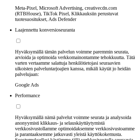
Meta-Pixel, Microsoft Advertising, creativecdn.com
(RTBHouse), TikTok Pixel, Klikkauksiin perustuvat
tuotesuositukset, Ads Defender
Laajennettu konversioseuranta
Hyväksymällä tämän palvelun voimme paremmin seurata,
arvioida ja optimoida verkkomainontamme tehokkuutta. Tätä
varten vertaamme salattuja henkilötietojasi seuraavien
ulkoisten palveluntarjoajien kanssa, mikäli käytät jo heidän
palvelujaan:
Google Ads
Performance
Hyväksymällä nämä palvelut voimme seurata ja analysoida
anonyymisti klikkaus- ja selauskäyttäytymistä
verkkosivustollamme optimoidaksemme verkkosivustoamme
ja parantaaksemme jatkuvasti yleistä käyttökokemusta.
Suostumuksellasi käytämme tällä verkkosivustolla seuraavia