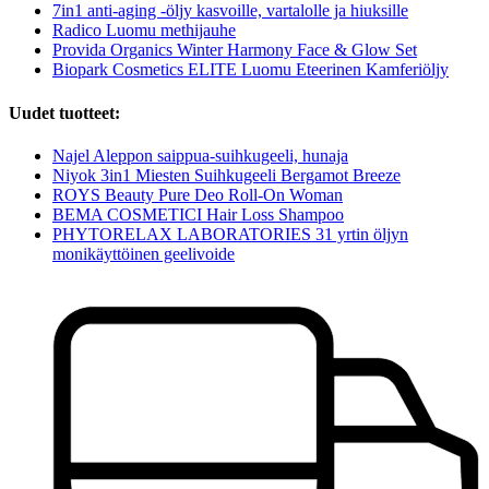
7in1 anti-aging -öljy kasvoille, vartalolle ja hiuksille
Radico Luomu methijauhe
Provida Organics Winter Harmony Face & Glow Set
Biopark Cosmetics ELITE Luomu Eteerinen Kamferiöljy
Uudet tuotteet:
Najel Aleppon saippua-suihkugeeli, hunaja
Niyok 3in1 Miesten Suihkugeeli Bergamot Breeze
ROYS Beauty Pure Deo Roll-On Woman
BEMA COSMETICI Hair Loss Shampoo
PHYTORELAX LABORATORIES 31 yrtin öljyn
monikäyttöinen geelivoide