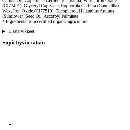
Canola Oil, Copernicia Cerifera (Carnauba) Wax*, Iron Oxide
(CI77491), Glyceryl Caprylate, Euphorbia Cerifera (Candelilla)
Wax, Iron Oxide (CI77510), Tocopherol, Helianthus Annuus
(Sunflower) Seed Oil, Ascorbyl Palmitate
* Ingredients from certified organic agriculture
Lisätarvikkeet
Sopii hyvin tähän