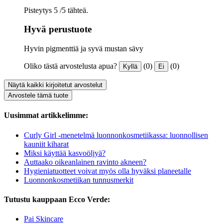
Pisteytys 5 /5 tähteä.
Hyvä perustuote
Hyvin pigmenttiä ja syvä mustan sävy
Oliko tästä arvostelusta apua?
(0)
(0)
Kyllä
Ei
Näytä kaikki kirjoitetut arvostelut
Arvostele tämä tuote
Uusimmat artikkelimme:
Curly Girl -menetelmä luonnonkosmetiikassa: luonnollisen
kauniit kiharat
Miksi käyttää kasvoöljyä?
Auttaako oikeanlainen ravinto akneen?
Hygieniatuotteet voivat myös olla hyväksi planeetalle
Luonnonkosmetiikan tunnusmerkit
Tutustu kauppaan Ecco Verde:
Pai Skincare