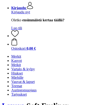
Kirjaudu
Kirjaudu nyt
Oletko
ensimmäistä kertaa täällä?
Luo tili
Ostoskori
0,00 €
Merkit
Kasvot
Meikit
Vartalo & kylpy
Hiukset
Miehille
Vauvat & lapset
Teemat
Auringonsuojaus
Tarjoukset