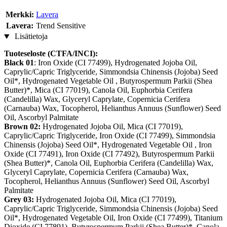
Merkki:
Lavera
Lavera:
Trend Sensitive
Lisätietoja
Tuoteseloste (CTFA/INCI):
Black 01
: Iron Oxide (CI 77499), Hydrogenated Jojoba Oil,
Caprylic/Capric Triglyceride, Simmondsia Chinensis (Jojoba) Seed
Oil*, Hydrogenated Vegetable Oil , Butyrospermum Parkii (Shea
Butter)*, Mica (CI 77019), Canola Oil, Euphorbia Cerifera
(Candelilla) Wax, Glyceryl Caprylate, Copernicia Cerifera
(Carnauba) Wax, Tocopherol, Helianthus Annuus (Sunflower) Seed
Oil, Ascorbyl Palmitate
Brown 02:
Hydrogenated Jojoba Oil, Mica (CI 77019),
Caprylic/Capric Triglyceride, Iron Oxide (CI 77499), Simmondsia
Chinensis (Jojoba) Seed Oil*, Hydrogenated Vegetable Oil , Iron
Oxide (CI 77491), Iron Oxide (CI 77492), Butyrospermum Parkii
(Shea Butter)*, Canola Oil, Euphorbia Cerifera (Candelilla) Wax,
Glyceryl Caprylate, Copernicia Cerifera (Carnauba) Wax,
Tocopherol, Helianthus Annuus (Sunflower) Seed Oil, Ascorbyl
Palmitate
Grey 03:
Hydrogenated Jojoba Oil, Mica (CI 77019),
Caprylic/Capric Triglyceride, Simmondsia Chinensis (Jojoba) Seed
Oil*, Hydrogenated Vegetable Oil, Iron Oxide (CI 77499), Titanium
Dioxide (CI 77891), Butyrospermum Parkii (Shea Butter)*, Canola