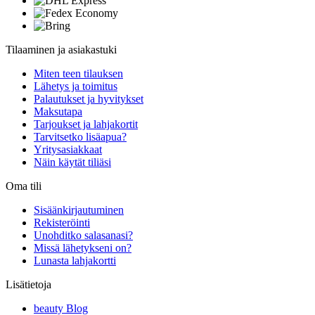
Tilaaminen ja asiakastuki
Miten teen tilauksen
Lähetys ja toimitus
Palautukset ja hyvitykset
Maksutapa
Tarjoukset ja lahjakortit
Tarvitsetko lisäapua?
Yritysasiakkaat
Näin käytät tiliäsi
Oma tili
Sisäänkirjautuminen
Rekisteröinti
Unohditko salasanasi?
Missä lähetykseni on?
Lunasta lahjakortti
Lisätietoja
beauty Blog