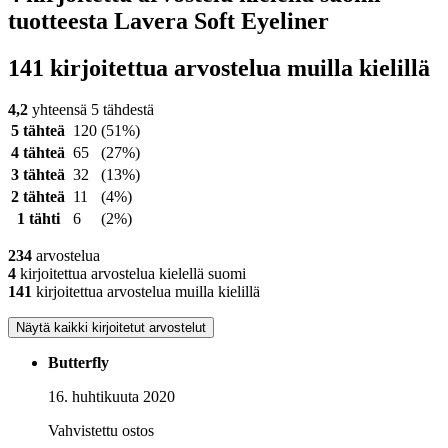
tuotteesta Lavera Soft Eyeliner
141 kirjoitettua arvostelua muilla kielillä
4,2
yhteensä 5 tähdestä
5 tähteä
120
(51%)
4 tähteä
65
(27%)
3 tähteä
32
(13%)
2 tähteä
11
(4%)
1 tähti
6
(2%)
234
arvostelua
4
kirjoitettua arvostelua kielellä suomi
141
kirjoitettua arvostelua muilla kielillä
Näytä kaikki kirjoitetut arvostelut
Butterfly
16. huhtikuuta 2020
Vahvistettu ostos