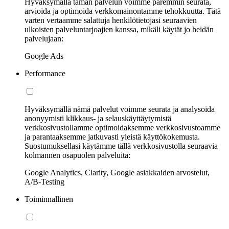
Hyväksymällä tämän palvelun voimme paremmin seurata,
arvioida ja optimoida verkkomainontamme tehokkuutta. Tätä
varten vertaamme salattuja henkilötietojasi seuraavien
ulkoisten palveluntarjoajien kanssa, mikäli käytät jo heidän
palvelujaan:
Google Ads
Performance
Hyväksymällä nämä palvelut voimme seurata ja analysoida
anonyymisti klikkaus- ja selauskäyttäytymistä
verkkosivustollamme optimoidaksemme verkkosivustoamme
ja parantaaksemme jatkuvasti yleistä käyttökokemusta.
Suostumuksellasi käytämme tällä verkkosivustolla seuraavia
kolmannen osapuolen palveluita:
Google Analytics, Clarity, Google asiakkaiden arvostelut,
A/B-Testing
Toiminnallinen