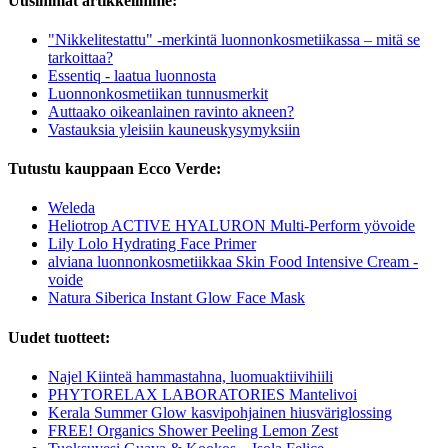
Uusimmat artikkelimme:
"Nikkelitestattu" -merkintä luonnonkosmetiikassa – mitä se
tarkoittaa?
Essentiq - laatua luonnosta
Luonnonkosmetiikan tunnusmerkit
Auttaako oikeanlainen ravinto akneen?
Vastauksia yleisiin kauneuskysymyksiin
Tutustu kauppaan Ecco Verde:
Weleda
Heliotrop ACTIVE HYALURON Multi-Perform yövoide
Lily Lolo Hydrating Face Primer
alviana luonnonkosmetiikkaa Skin Food Intensive Cream -
voide
Natura Siberica Instant Glow Face Mask
Uudet tuotteet:
Najel Kiinteä hammastahna, luomuaktiivihiili
PHYTORELAX LABORATORIES Mantelivoi
Kerala Summer Glow kasvipohjainen hiusväriglossing
FREE! Organics Shower Peeling Lemon Zest