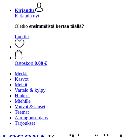
Kirjaudu
Kirjaudu nyt
Oletko
ensimmäistä kertaa täällä?
Luo tili
Ostoskori
0,00 €
Merkit
Kasvot
Meikit
Vartalo & kylpy
Hiukset
Miehille
Vauvat & lapset
Teemat
Auringonsuojaus
Tarjoukset