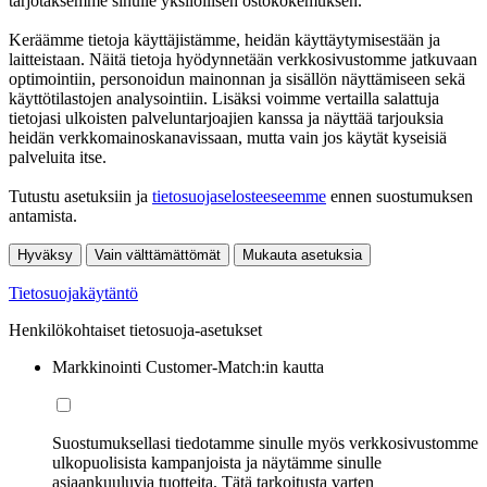
tarjotaksemme sinulle yksilöllisen ostokokemuksen.
Keräämme tietoja käyttäjistämme, heidän käyttäytymisestään ja
laitteistaan. Näitä tietoja hyödynnetään verkkosivustomme jatkuvaan
optimointiin, personoidun mainonnan ja sisällön näyttämiseen sekä
käyttötilastojen analysointiin. Lisäksi voimme vertailla salattuja
tietojasi ulkoisten palveluntarjoajien kanssa ja näyttää tarjouksia
heidän verkkomainoskanavissaan, mutta vain jos käytät kyseisiä
palveluita itse.
Tutustu asetuksiin ja
tietosuojaselosteeseemme
ennen suostumuksen
antamista.
Hyväksy
Vain välttämättömät
Mukauta asetuksia
Tietosuojakäytäntö
Henkilökohtaiset tietosuoja-asetukset
Markkinointi Customer-Match:in kautta
Suostumuksellasi tiedotamme sinulle myös verkkosivustomme
ulkopuolisista kampanjoista ja näytämme sinulle
asiaankuuluvia tuotteita. Tätä tarkoitusta varten