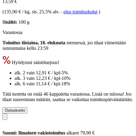
13,59 €
(
135,90 € / kg
, sis. 25,5% alv.
-
plus toimituskulut
)
Sisältö:
100 g
Varastossa
Toimitus tiistaina, 18. elokuuta
mennessä, jos tilaat viimeistään
sunnuntaina kello 23:59
Hyödynnä säästötarjous!
alk. 2 vain
12,91 €
/ kpl
-5%
alk. 3 vain
12,23 €
/ kpl
-10%
alk. 6 vain
11,14 €
/ kpl
-18%
Tätä tuotetta on enää 46 kappaletta varastossa. Lisää on tulossa! Jos
tilaat suuremman määrän, saattaa se vaikuttaa toimituspäivämäärään.
Ostoskoriin
Suomi: Ilmainen vakiotoimitus
alkaen 79,90 €