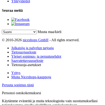
Yhteystiedot
Seuraa meitä
Muuta maa/kieli
© 2010-2026
niceshops GmbH
- All rights reserved.
Julkaisija ja palvelun tarjoaja
Tietosuojaseloste
Yleiset sopimus- ja peruutusehdot
Saavutettavuusseloste
Tietosuoja-asetukset
Yritys
Muita Niceshops-kauppoja
Peruuta sopimus tästä
Personoi ostokokemuksesi
Käytämme evästeitä ja muita teknologioita vain suostumuksellasi