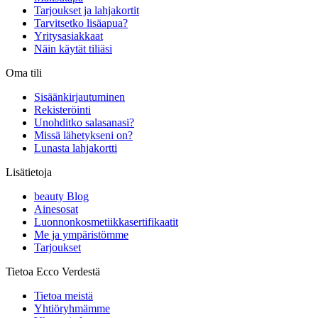
Tarjoukset ja lahjakortit
Tarvitsetko lisäapua?
Yritysasiakkaat
Näin käytät tiliäsi
Oma tili
Sisäänkirjautuminen
Rekisteröinti
Unohditko salasanasi?
Missä lähetykseni on?
Lunasta lahjakortti
Lisätietoja
beauty Blog
Ainesosat
Luonnonkosmetiikkasertifikaatit
Me ja ympäristömme
Tarjoukset
Tietoa Ecco Verdestä
Tietoa meistä
Yhtiöryhmämme