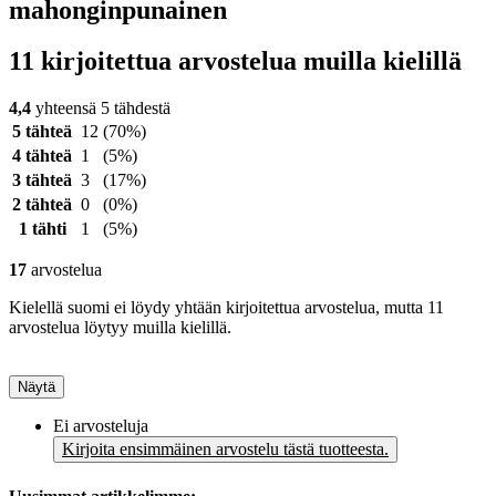
mahonginpunainen
11 kirjoitettua arvostelua muilla kielillä
4,4
yhteensä 5 tähdestä
5 tähteä
12
(70%)
4 tähteä
1
(5%)
3 tähteä
3
(17%)
2 tähteä
0
(0%)
1 tähti
1
(5%)
17
arvostelua
Kielellä suomi ei löydy yhtään kirjoitettua arvostelua, mutta 11
arvostelua löytyy muilla kielillä.
Näytä
Ei arvosteluja
Kirjoita ensimmäinen arvostelu tästä tuotteesta.