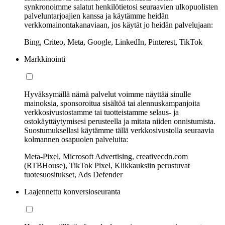
synkronoimme salatut henkilötietosi seuraavien ulkopuolisten
palveluntarjoajien kanssa ja käytämme heidän
verkkomainontakanaviaan, jos käytät jo heidän palvelujaan:
Bing, Criteo, Meta, Google, LinkedIn, Pinterest, TikTok
Markkinointi
Hyväksymällä nämä palvelut voimme näyttää sinulle
mainoksia, sponsoroitua sisältöä tai alennuskampanjoita
verkkosivustostamme tai tuotteistamme selaus- ja
ostokäyttäytymisesi perusteella ja mitata niiden onnistumista.
Suostumuksellasi käytämme tällä verkkosivustolla seuraavia
kolmannen osapuolen palveluita:
Meta-Pixel, Microsoft Advertising, creativecdn.com
(RTBHouse), TikTok Pixel, Klikkauksiin perustuvat
tuotesuositukset, Ads Defender
Laajennettu konversioseuranta