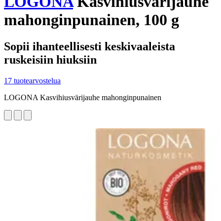
LOGONA
Kasvihiusvärijauhe
mahonginpunainen, 100 g
Sopii ihanteellisesti keskivaaleista
ruskeisiin hiuksiin
17 tuotearvostelua
LOGONA Kasvihiusvärijauhe mahonginpunainen