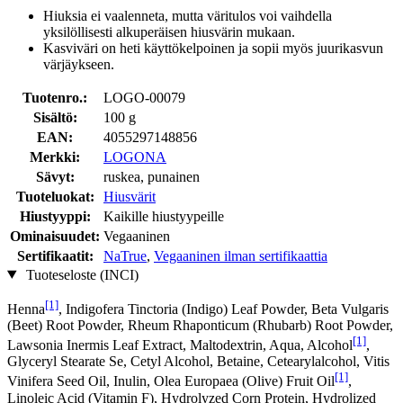
Hiuksia ei vaalenneta, mutta väritulos voi vaihdella
yksilöllisesti alkuperäisen hiusvärin mukaan.
Kasviväri on heti käyttökelpoinen ja sopii myös juurikasvun
värjäykseen.
Tuotenro.:
LOGO-00079
Sisältö:
100 g
EAN:
4055297148856
Merkki:
LOGONA
Sävyt:
ruskea, punainen
Tuoteluokat:
Hiusvärit
Hiustyyppi:
Kaikille hiustyypeille
Ominaisuudet:
Vegaaninen
Sertifikaatit:
NaTrue
,
Vegaaninen ilman sertifikaattia
Tuoteseloste (INCI)
[1]
Henna
, Indigofera Tinctoria (Indigo) Leaf Powder, Beta Vulgaris
(Beet) Root Powder, Rheum Rhaponticum (Rhubarb) Root Powder,
[1]
Lawsonia Inermis Leaf Extract, Maltodextrin, Aqua, Alcohol
,
Glyceryl Stearate Se, Cetyl Alcohol, Betaine, Cetearylalcohol, Vitis
[1]
Vinifera Seed Oil, Inulin, Olea Europaea (Olive) Fruit Oil
,
Linoleic Acid (Vitamin F), Hydrolyzed Corn Protein, Hydrolized