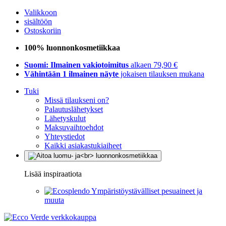
Valikkoon
sisältöön
Ostoskoriin
100% luonnonkosmetiikkaa
Suomi: Ilmainen vakiotoimitus
alkaen 79,90 €
Vähintään 1 ilmainen näyte
jokaisen tilauksen mukana
Tuki
Missä tilaukseni on?
Palautuslähetykset
Lähetyskulut
Maksuvaihtoehdot
Yhteystiedot
Kaikki asiakastukiaiheet
Lisää inspiraatiota
Ympäristöystävälliset pesuaineet ja
muuta