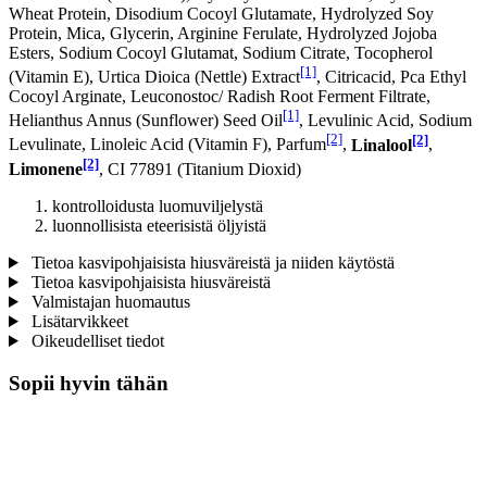
Wheat Protein, Disodium Cocoyl Glutamate, Hydrolyzed Soy
Protein, Mica, Glycerin, Arginine Ferulate, Hydrolyzed Jojoba
Esters, Sodium Cocoyl Glutamat, Sodium Citrate, Tocopherol
[1]
(Vitamin E), Urtica Dioica (Nettle) Extract
, Citricacid, Pca Ethyl
Cocoyl Arginate, Leuconostoc/ Radish Root Ferment Filtrate,
[1]
Helianthus Annus (Sunflower) Seed Oil
, Levulinic Acid, Sodium
[2]
[2]
Levulinate, Linoleic Acid (Vitamin F), Parfum
,
Linalool
,
[2]
Limonene
, CI 77891 (Titanium Dioxid)
kontrolloidusta luomuviljelystä
luonnollisista eteerisistä öljyistä
Tietoa kasvipohjaisista hiusväreistä ja niiden käytöstä
Tietoa kasvipohjaisista hiusväreistä
Valmistajan huomautus
Lisätarvikkeet
Oikeudelliset tiedot
Sopii hyvin tähän