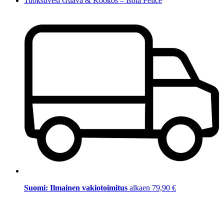
Tuoksuvesi Guava & Kookos – Isola Felice
Suomi: Ilmainen vakiotoimitus
alkaen 79,90 €