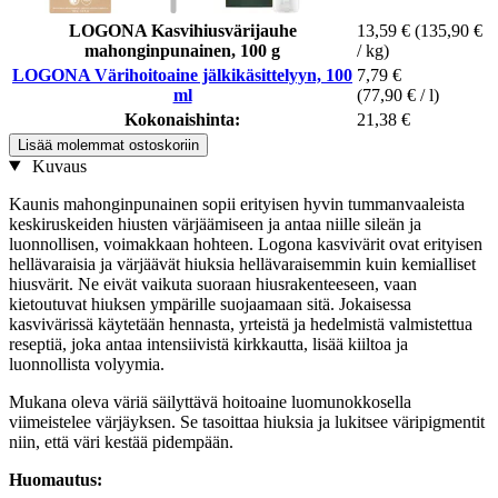
LOGONA Kasvihiusvärijauhe
13,59 €
(135,90 €
mahonginpunainen, 100 g
/ kg)
LOGONA Värihoitoaine jälkikäsittelyyn, 100
7,79 €
ml
(77,90 € / l)
Kokonaishinta:
21,38 €
Lisää molemmat ostoskoriin
Kuvaus
Kaunis mahonginpunainen sopii erityisen hyvin tummanvaaleista
keskiruskeiden hiusten värjäämiseen ja antaa niille sileän ja
luonnollisen, voimakkaan hohteen. Logona kasvivärit ovat erityisen
hellävaraisia ja värjäävät hiuksia hellävaraisemmin kuin kemialliset
hiusvärit. Ne eivät vaikuta suoraan hiusrakenteeseen, vaan
kietoutuvat hiuksen ympärille suojaamaan sitä. Jokaisessa
kasvivärissä käytetään hennasta, yrteistä ja hedelmistä valmistettua
reseptiä, joka antaa intensiivistä kirkkautta, lisää kiiltoa ja
luonnollista volyymia.
Mukana oleva väriä säilyttävä hoitoaine luomunokkosella
viimeistelee värjäyksen. Se tasoittaa hiuksia ja lukitsee väripigmentit
niin, että väri kestää pidempään.
Huomautus: