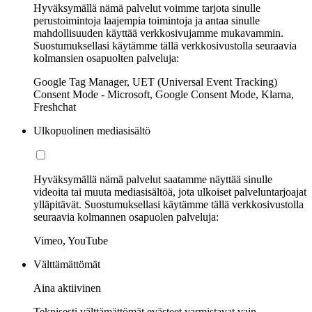
Hyväksymällä nämä palvelut voimme tarjota sinulle
perustoimintoja laajempia toimintoja ja antaa sinulle
mahdollisuuden käyttää verkkosivujamme mukavammin.
Suostumuksellasi käytämme tällä verkkosivustolla seuraavia
kolmansien osapuolten palveluja:
Google Tag Manager, UET (Universal Event Tracking)
Consent Mode - Microsoft, Google Consent Mode, Klarna,
Freshchat
Ulkopuolinen mediasisältö
Hyväksymällä nämä palvelut saatamme näyttää sinulle
videoita tai muuta mediasisältöä, jota ulkoiset palveluntarjoajat
ylläpitävät. Suostumuksellasi käytämme tällä verkkosivustolla
seuraavia kolmannen osapuolen palveluja:
Vimeo, YouTube
Välttämättömät
Aina aktiivinen
Teknisesti välttämättömät evästeet varmistavat vain