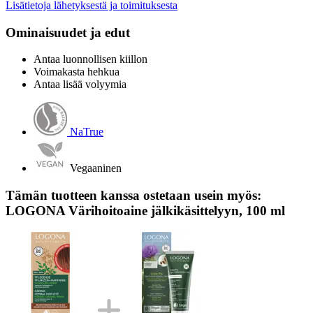
Lisätietoja lähetyksestä ja toimituksesta
Ominaisuudet ja edut
Antaa luonnollisen kiillon
Voimakasta hehkua
Antaa lisää volyymia
NaTrue
Vegaaninen
Tämän tuotteen kanssa ostetaan usein myös:
LOGONA Värihoitoaine jälkikäsittelyyn, 100 ml