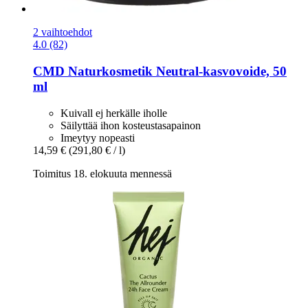
2 vaihtoehdot
4.0 (82)
CMD Naturkosmetik
Neutral-​kasvovoide, 50
ml
Kuivall ej herkälle iholle
Säilyttää ihon kosteustasapainon
Imeytyy nopeasti
14,59 €
(291,80 € / l)
Toimitus 18. elokuuta mennessä