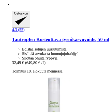
Ostoskori
4.3 (55)
Tautropfen
Kosteuttava tyrnikasvovoide, 50 ml
Edistää solujen uusiutumista
Sisältää arvokasta luomujojobaöljyä
Silottaa ohuita ryppyjä
32,49 €
(649,80 € / l)
Toimitus 18. elokuuta mennessä