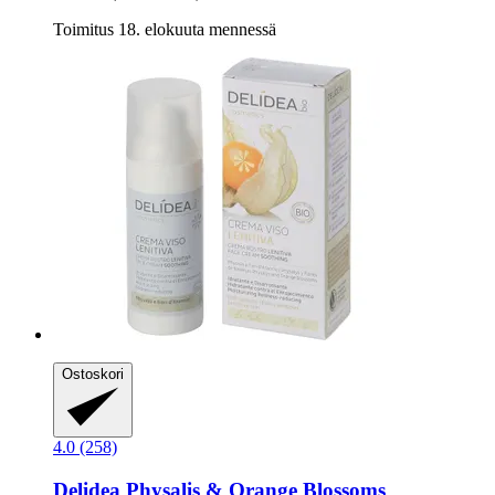
Toimitus 18. elokuuta mennessä
Ostoskori
4.0 (258)
Delidea
Physalis & Orange Blossoms