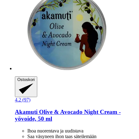
Ostoskori
4.2 (97)
Akamuti
Olive & Avocado Night Cream -​
yövoide, 50 ml
Ihoa nuorentava ja uudistava
Saa väsyneen ihon taas säteilemään