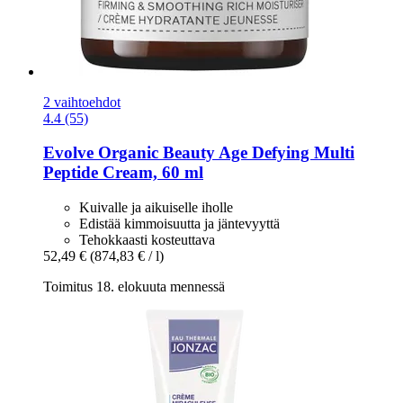
2 vaihtoehdot
4.4 (55)
Evolve Organic Beauty
Age Defying Multi
Peptide Cream, 60 ml
Kuivalle ja aikuiselle iholle
Edistää kimmoisuutta ja jäntevyyttä
Tehokkaasti kosteuttava
52,49 €
(874,83 € / l)
Toimitus 18. elokuuta mennessä