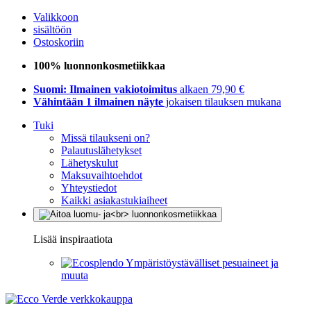
Valikkoon
sisältöön
Ostoskoriin
100% luonnonkosmetiikkaa
Suomi: Ilmainen vakiotoimitus
alkaen 79,90 €
Vähintään 1 ilmainen näyte
jokaisen tilauksen mukana
Tuki
Missä tilaukseni on?
Palautuslähetykset
Lähetyskulut
Maksuvaihtoehdot
Yhteystiedot
Kaikki asiakastukiaiheet
Lisää inspiraatiota
Ympäristöystävälliset pesuaineet ja
muuta