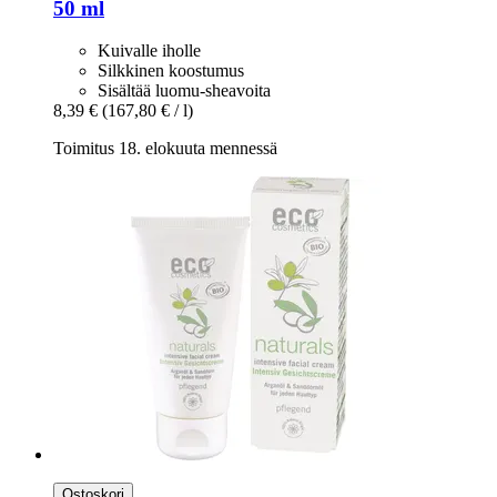
50 ml
Kuivalle iholle
Silkkinen koostumus
Sisältää luomu-sheavoita
8,39 €
(167,80 € / l)
Toimitus 18. elokuuta mennessä
Ostoskori