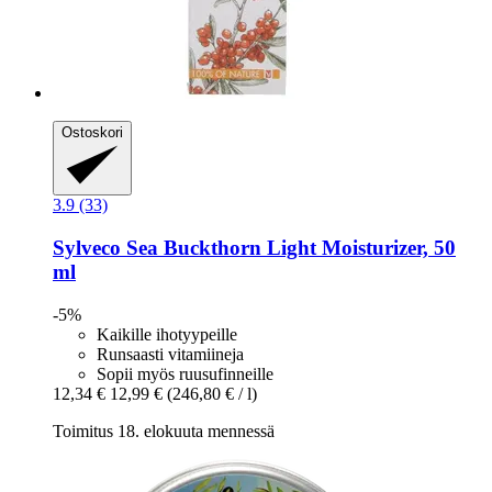
Ostoskori
3.9 (33)
Sylveco
Sea Buckthorn Light Moisturizer, 50
ml
-5%
Kaikille ihotyypeille
Runsaasti vitamiineja
Sopii myös ruusufinneille
12,34 €
12,99 €
(246,80 € / l)
Toimitus 18. elokuuta mennessä