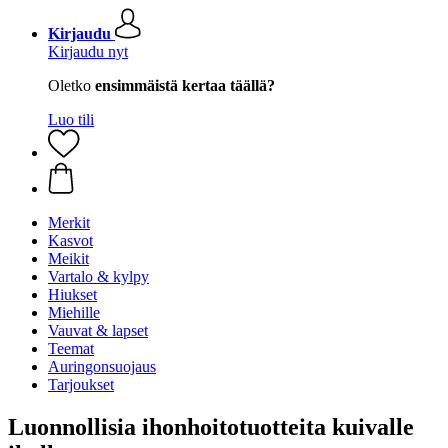
Kirjaudu
Kirjaudu nyt
Oletko
ensimmäistä kertaa täällä?
Luo tili
Merkit
Kasvot
Meikit
Vartalo & kylpy
Hiukset
Miehille
Vauvat & lapset
Teemat
Auringonsuojaus
Tarjoukset
Luonnollisia ihonhoitotuotteita kuivalle