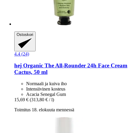
Ostoskori
4.4 (24)
hej Organic
The All-​Rounder 24h Face Cream
Cactus, 50 ml
Normaali ja kuiva iho
Intensiivinen kosteus
Acacia Senegal Gum
15,69 €
(313,80 € / l)
Toimitus 18. elokuuta mennessä