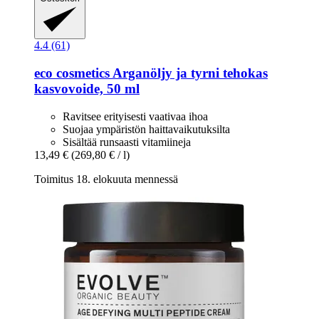
4.4 (61)
eco cosmetics
Arganöljy ja tyrni tehokas
kasvovoide, 50 ml
Ravitsee erityisesti vaativaa ihoa
Suojaa ympäristön haittavaikutuksilta
Sisältää runsaasti vitamiineja
13,49 €
(269,80 € / l)
Toimitus 18. elokuuta mennessä