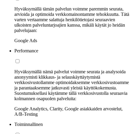
Hyväksymällä tämän palvelun voimme paremmin seurata,
arvioida ja optimoida verkkomainontamme tehokkuutta. Tätä
varten vertaamme salattuja henkilötietojasi seuraavien
ulkoisten palveluntarjoajien kanssa, mikäli käytät jo heidän
palvelujaan:
Google Ads
Performance
Hyväksymällä nämä palvelut voimme seurata ja analysoida
anonyymisti klikkaus- ja selauskäyttäytymistä
verkkosivustollamme optimoidaksemme verkkosivustoamme
ja parantaaksemme jatkuvasti yleistä käyttökokemusta.
Suostumuksellasi käytämme tällä verkkosivustolla seuraavia
kolmannen osapuolen palveluita:
Google Analytics, Clarity, Google asiakkaiden arvostelut,
A/B-Testing
Toiminnallinen