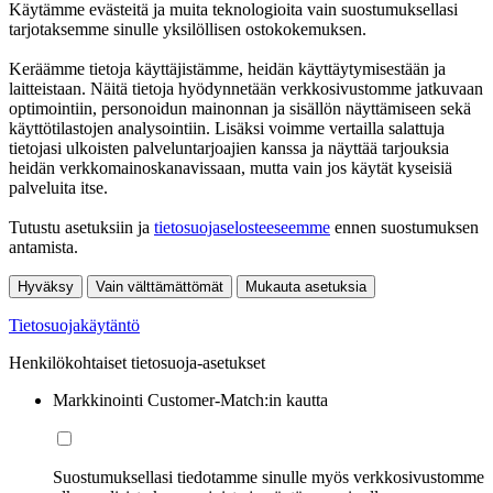
Käytämme evästeitä ja muita teknologioita vain suostumuksellasi
tarjotaksemme sinulle yksilöllisen ostokokemuksen.
Keräämme tietoja käyttäjistämme, heidän käyttäytymisestään ja
laitteistaan. Näitä tietoja hyödynnetään verkkosivustomme jatkuvaan
optimointiin, personoidun mainonnan ja sisällön näyttämiseen sekä
käyttötilastojen analysointiin. Lisäksi voimme vertailla salattuja
tietojasi ulkoisten palveluntarjoajien kanssa ja näyttää tarjouksia
heidän verkkomainoskanavissaan, mutta vain jos käytät kyseisiä
palveluita itse.
Tutustu asetuksiin ja
tietosuojaselosteeseemme
ennen suostumuksen
antamista.
Hyväksy
Vain välttämättömät
Mukauta asetuksia
Tietosuojakäytäntö
Henkilökohtaiset tietosuoja-asetukset
Markkinointi Customer-Match:in kautta
Suostumuksellasi tiedotamme sinulle myös verkkosivustomme