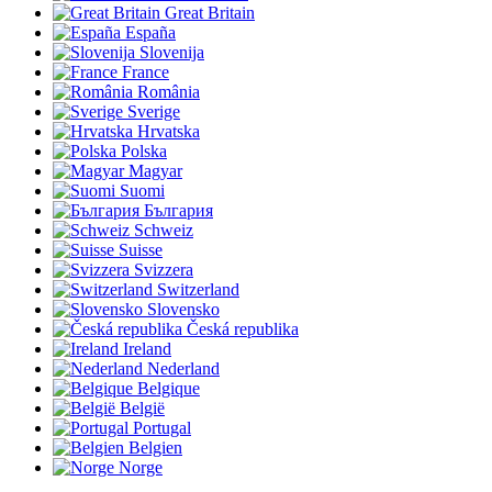
Great Britain
España
Slovenija
France
România
Sverige
Hrvatska
Polska
Magyar
Suomi
България
Schweiz
Suisse
Svizzera
Switzerland
Slovensko
Česká republika
Ireland
Nederland
Belgique
België
Portugal
Belgien
Norge