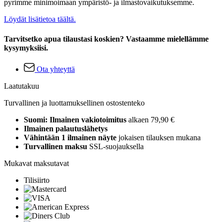
pyrimme minimoimaan ympäristö- ja ilmastovaikutuksemme.
Löydät lisätietoa täältä.
Tarvitsetko apua tilaustasi koskien? Vastaamme mielellämme
kysymyksiisi.
Ota yhteyttä
Laatutakuu
Turvallinen ja luottamuksellinen ostostenteko
Suomi: Ilmainen vakiotoimitus
alkaen 79,90 €
Ilmainen palautuslähetys
Vähintään 1 ilmainen näyte
jokaisen tilauksen mukana
Turvallinen maksu
SSL-suojauksella
Mukavat maksutavat
Tilisiirto