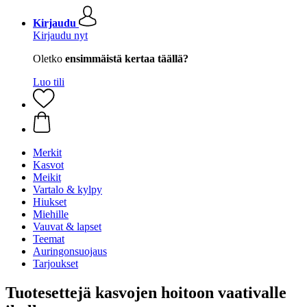
Kirjaudu
Kirjaudu nyt
Oletko
ensimmäistä kertaa täällä?
Luo tili
Merkit
Kasvot
Meikit
Vartalo & kylpy
Hiukset
Miehille
Vauvat & lapset
Teemat
Auringonsuojaus
Tarjoukset
Tuotesettejä kasvojen hoitoon vaativalle