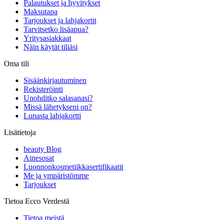
Palautukset ja hyvitykset
Maksutapa
Tarjoukset ja lahjakortit
Tarvitsetko lisäapua?
Yritysasiakkaat
Näin käytät tiliäsi
Oma tili
Sisäänkirjautuminen
Rekisteröinti
Unohditko salasanasi?
Missä lähetykseni on?
Lunasta lahjakortti
Lisätietoja
beauty Blog
Ainesosat
Luonnonkosmetiikkasertifikaatit
Me ja ympäristömme
Tarjoukset
Tietoa Ecco Verdestä
Tietoa meistä