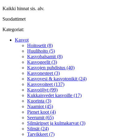
Kaikki hinnat sis. alv.
Suodattimet
Kategoriat:
Kasvot
Hoitosetit (8)
Huulihoito (5)
Kasvobalsamit (8)
Kasvogeelit (3)
Kasvojen puhdistus (40)
Kasvonesteet (3)
Kasvovesi & kasvotonikit (24)
Kasvovoiteet (137)
Kasvoöljyt (99)
Kukkaisvedet kasvoille (17)
Kuorinta (3)
Naamiot (45)
Pienet koot (4)
Seerumit (65)
Silmäripset ja kulmakarvat (3)
Silmät (24)
Tarvikkeet (7)