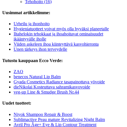
Tehohoito (16)
Uusimmat artikkelimme:
Urheilu ja ihonhoito
Hygieniatuotteet voivat myös olla hyväksi planeetalle
Iltahelokin tehokkaat ja ihoahoitavat ominaisuudet
ikääntyvälle iholle
Viiden askeleen ihoa kiinteyttävä kasvohieronta
Unen tärkeys ihon terveydelle
Tutustu kauppaan Ecco Verde:
ZAO
benecos Natural Lip Balm
Gyada Cosmetics Radiance tasapainottava yövoide
dieNikolai Kosteuttava sahramikasvovoide
veg-up Line & Smudge Brush Nr.44
Uudet tuotteet:
Niyok Shampoo Repair & Boost
Sublimactive Peau mature Revitalizing Night Balm
Avril Pro Âge+ Eye & Lip Contour Treatment