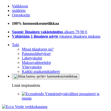
Valikkoon
sisältöön
Ostoskoriin
100% luonnonkosmetiikkaa
Suomi: Ilmainen vakiotoimitus
alkaen 79,90 €
Vähintään 1 ilmainen näyte
jokaisen tilauksen mukana
Tuki
Missä tilaukseni on?
Palautuslähetykset
Lähetyskulut
Maksuvaihtoehdot
Yhteystiedot
Kaikki asiakastukiaiheet
Lisää inspiraatiota
Ympäristöystävälliset pesuaineet ja
muuta