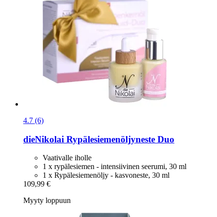
4.7 (6)
dieNikolai
Rypälesiemenöljyneste Duo
Vaativalle iholle
1 x rypälesiemen - intensiivinen seerumi, 30 ml
1 x Rypälesiemenöljy - kasvoneste, 30 ml
109,99 €
Myyty loppuun