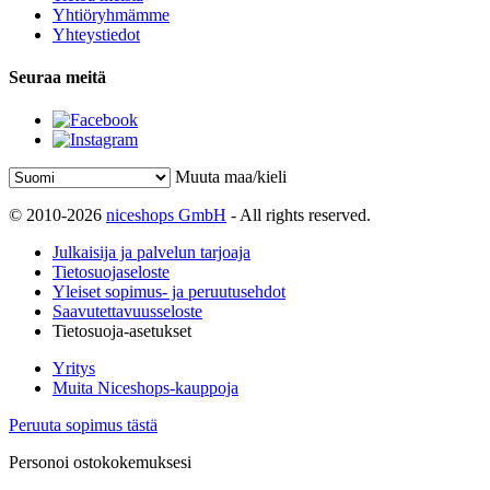
Yhtiöryhmämme
Yhteystiedot
Seuraa meitä
Muuta maa/kieli
© 2010-2026
niceshops GmbH
- All rights reserved.
Julkaisija ja palvelun tarjoaja
Tietosuojaseloste
Yleiset sopimus- ja peruutusehdot
Saavutettavuusseloste
Tietosuoja-asetukset
Yritys
Muita Niceshops-kauppoja
Peruuta sopimus tästä
Personoi ostokokemuksesi