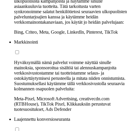
ulkopuolisista kampanjoista ja näytämme sinulle
asiaankuuluvia tuotteita. Tätä tarkoitusta varten
synkronoimme salatut henkilötietosi seuraavien ulkopuolisten
palveluntarjoajien kanssa ja käytämme heidän
verkkomainontakanaviaan, jos käytät jo heidän palvelujaan:
Bing, Criteo, Meta, Google, LinkedIn, Pinterest, TikTok
Markkinointi
Hyväksymällä nämä palvelut voimme näyttää sinulle
mainoksia, sponsoroitua sisältöä tai alennuskampanjoita
verkkosivustostamme tai tuotteistamme selaus- ja
ostokäyttäytymisesi perusteella ja mitata niiden onnistumista.
Suostumuksellasi käytämme tällä verkkosivustolla seuraavia
kolmannen osapuolen palveluita:
Meta-Pixel, Microsoft Advertising, creativecdn.com
(RTBHouse), TikTok Pixel, Klikkauksiin perustuvat
tuotesuositukset, Ads Defender
Laajennettu konversioseuranta