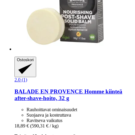
Ostoskori
2.0 (1)
BALADE EN PROVENCE
Homme kiinteä
after-​shave-​hoito, 32 g
Rauhoittavat ominaisuudet
Suojaava ja kosteuttava
Ravitseva vaikutus
18,89 €
(590,31 € / kg)