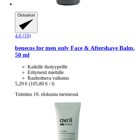
Ostoskori
4.6 (19)
benecos
for men only Face & Aftershave Balm,
50 ml
Kaikille ihotyypeille
Erityisesti miehille
Rauhoittava vaikutus
5,29 €
(105,80 € / l)
Toimitus 19. elokuuta mennessä