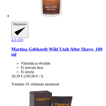
Ostoskori
4.3 (22)
Martina Gebhardt
Wild Utah After Shave, 100
ml
Virkistää ja elvyttää
Ei kuivata ihoa
Ei ärsytä
18,39 €
(183,90 € / l)
Toimitus 19. elokuuta mennessä