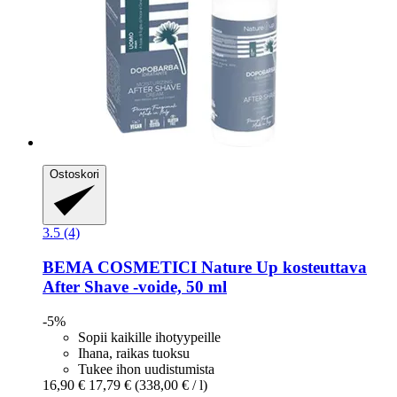
Ostoskori
3.5 (4)
BEMA COSMETICI
Nature Up kosteuttava
After Shave -​voide, 50 ml
-5%
Sopii kaikille ihotyypeille
Ihana, raikas tuoksu
Tukee ihon uudistumista
16,90 €
17,79 €
(338,00 € / l)