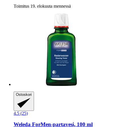
Toimitus 19. elokuuta mennessä
Ostoskori
4.5 (25)
Weleda
ForMen-​partavesi, 100 ml