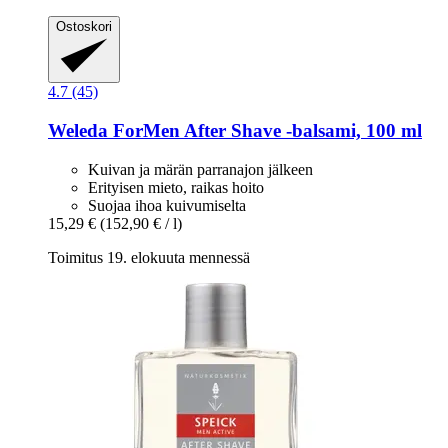
Ostoskori
4.7 (45)
Weleda
ForMen After Shave -​balsami, 100 ml
Kuivan ja märän parranajon jälkeen
Erityisen mieto, raikas hoito
Suojaa ihoa kuivumiselta
15,29 €
(152,90 € / l)
Toimitus 19. elokuuta mennessä