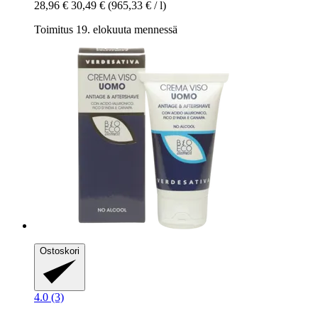
28,96 €
30,49 €
(965,33 € / l)
Toimitus 19. elokuuta mennessä
Ostoskori
4.0 (3)