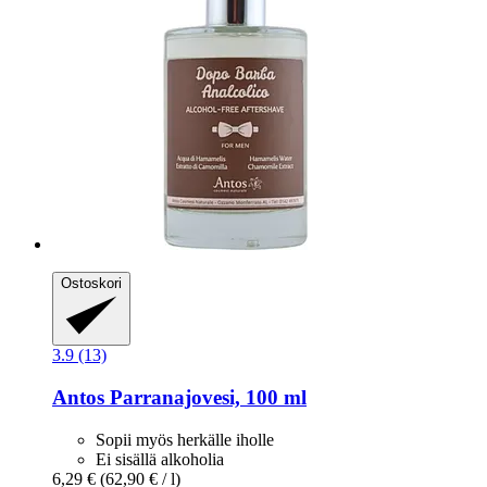
Ostoskori
3.9 (13)
Antos
Parranajovesi, 100 ml
Sopii myös herkälle iholle
Ei sisällä alkoholia
6,29 €
(62,90 € / l)