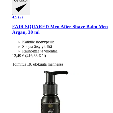
Ostoskori
4.5 (2)
FAIR SQUARED
Men After Shave Balm Men
Argan, 30 ml
Kaikille ihotyypeille
Suojaa ärsytyksiltä
Rauhoittaa ja viilentää
12,49 €
(416,33 € / l)
Toimitus 19. elokuuta mennessä