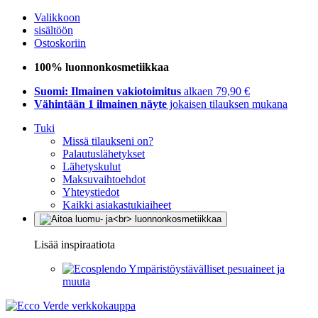
Valikkoon
sisältöön
Ostoskoriin
100% luonnonkosmetiikkaa
Suomi: Ilmainen vakiotoimitus
alkaen 79,90 €
Vähintään 1 ilmainen näyte
jokaisen tilauksen mukana
Tuki
Missä tilaukseni on?
Palautuslähetykset
Lähetyskulut
Maksuvaihtoehdot
Yhteystiedot
Kaikki asiakastukiaiheet
Lisää inspiraatiota
Ympäristöystävälliset pesuaineet ja
muuta