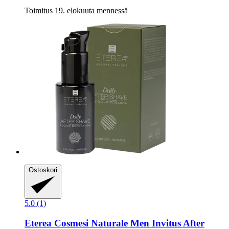
Toimitus 19. elokuuta mennessä
Ostoskori
5.0 (1)
Eterea Cosmesi Naturale
Men Invitus After