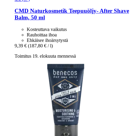
CMD Naturkosmetik
Teepuuöljy-​ After Shave
Balm, 50 ml
Kosteuttava vaikutus
Rauhoittaa ihoa
Ehkäisee ihoärsytystä
9,39 €
(187,80 € / l)
Toimitus 19. elokuuta mennessä