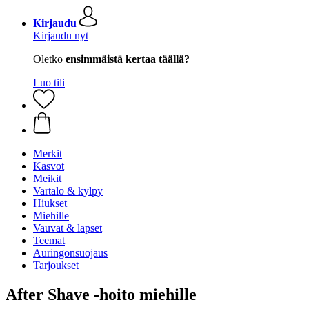
Kirjaudu
Kirjaudu nyt
Oletko
ensimmäistä kertaa täällä?
Luo tili
Merkit
Kasvot
Meikit
Vartalo & kylpy
Hiukset
Miehille
Vauvat & lapset
Teemat
Auringonsuojaus
Tarjoukset
After Shave -hoito miehille