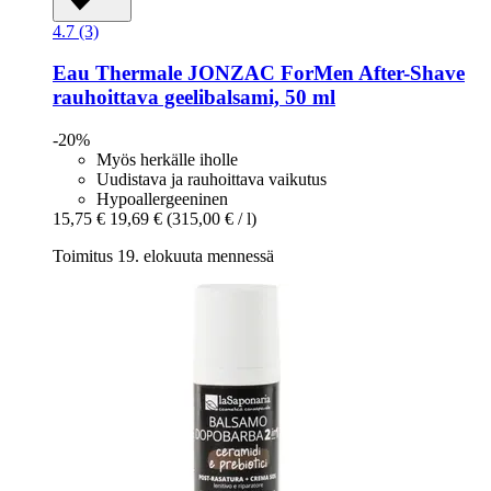
4.7 (3)
Eau Thermale JONZAC
ForMen After-​Shave
rauhoittava geelibalsami, 50 ml
-20%
Myös herkälle iholle
Uudistava ja rauhoittava vaikutus
Hypoallergeeninen
15,75 €
19,69 €
(315,00 € / l)
Toimitus 19. elokuuta mennessä