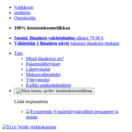
Valikkoon
sisältöön
Ostoskoriin
100% luonnonkosmetiikkaa
Suomi: Ilmainen vakiotoimitus
alkaen 79,90 €
Vähintään 1 ilmainen näyte
jokaisen tilauksen mukana
Tuki
Missä tilaukseni on?
Palautuslähetykset
Lähetyskulut
Maksuvaihtoehdot
Yhteystiedot
Kaikki asiakastukiaiheet
Lisää inspiraatiota
Ympäristöystävälliset pesuaineet ja
muuta