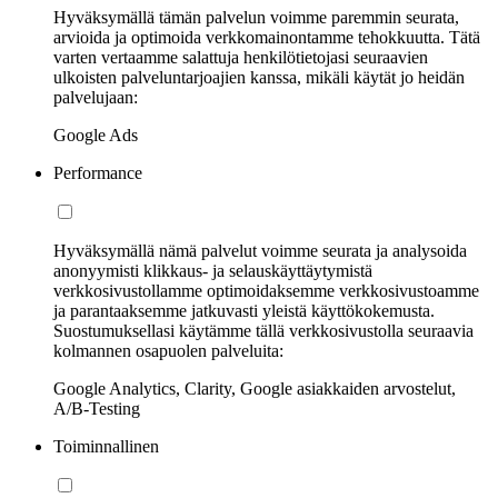
Hyväksymällä tämän palvelun voimme paremmin seurata,
arvioida ja optimoida verkkomainontamme tehokkuutta. Tätä
varten vertaamme salattuja henkilötietojasi seuraavien
ulkoisten palveluntarjoajien kanssa, mikäli käytät jo heidän
palvelujaan:
Google Ads
Performance
Hyväksymällä nämä palvelut voimme seurata ja analysoida
anonyymisti klikkaus- ja selauskäyttäytymistä
verkkosivustollamme optimoidaksemme verkkosivustoamme
ja parantaaksemme jatkuvasti yleistä käyttökokemusta.
Suostumuksellasi käytämme tällä verkkosivustolla seuraavia
kolmannen osapuolen palveluita:
Google Analytics, Clarity, Google asiakkaiden arvostelut,
A/B-Testing
Toiminnallinen