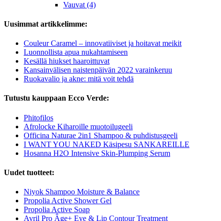
Vauvat (4)
Uusimmat artikkelimme:
Couleur Caramel – innovatiiviset ja hoitavat meikit
Luonnollista apua nukahtamiseen
Kesällä hiukset haaroittuvat
Kansainvälisen naistenpäivän 2022 varainkeruu
Ruokavalio ja akne: mitä voit tehdä
Tutustu kauppaan Ecco Verde:
Phitofilos
Afrolocke Kiharoille muotoilugeeli
Officina Naturae 2in1 Shampoo & puhdistusgeeli
I WANT YOU NAKED Käsipesu SANKAREILLE
Hosanna H2O Intensive Skin-Plumping Serum
Uudet tuotteet:
Niyok Shampoo Moisture & Balance
Propolia Active Shower Gel
Propolia Active Soap
Avril Pro Âge+ Eye & Lip Contour Treatment