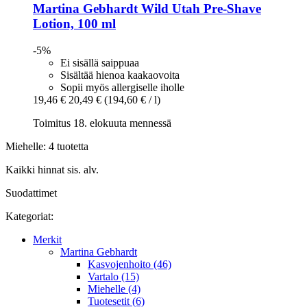
Martina Gebhardt
Wild Utah Pre-​Shave
Lotion, 100 ml
-5%
Ei sisällä saippuaa
Sisältää hienoa kaakaovoita
Sopii myös allergiselle iholle
19,46 €
20,49 €
(194,60 € / l)
Toimitus 18. elokuuta mennessä
Miehelle: 4 tuotetta
Kaikki hinnat sis. alv.
Suodattimet
Kategoriat:
Merkit
Martina Gebhardt
Kasvojenhoito (46)
Vartalo (15)
Miehelle (4)
Tuotesetit (6)