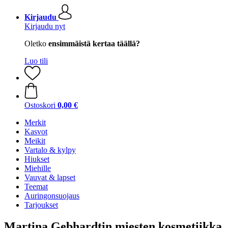
Kirjaudu
Kirjaudu nyt
Oletko
ensimmäistä kertaa täällä?
Luo tili
Ostoskori
0,00 €
Merkit
Kasvot
Meikit
Vartalo & kylpy
Hiukset
Miehille
Vauvat & lapset
Teemat
Auringonsuojaus
Tarjoukset
Martina Gebhardtin miesten kosmetiikka