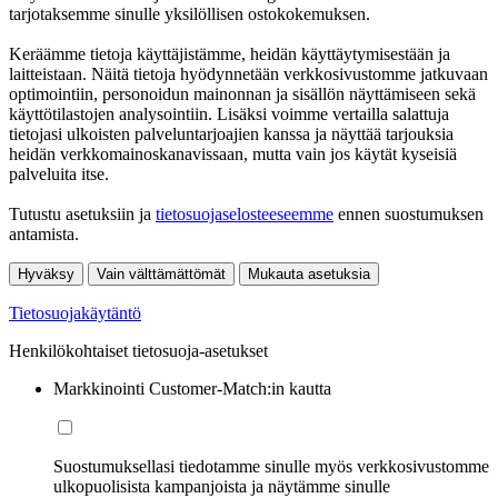
tarjotaksemme sinulle yksilöllisen ostokokemuksen.
Keräämme tietoja käyttäjistämme, heidän käyttäytymisestään ja
laitteistaan. Näitä tietoja hyödynnetään verkkosivustomme jatkuvaan
optimointiin, personoidun mainonnan ja sisällön näyttämiseen sekä
käyttötilastojen analysointiin. Lisäksi voimme vertailla salattuja
tietojasi ulkoisten palveluntarjoajien kanssa ja näyttää tarjouksia
heidän verkkomainoskanavissaan, mutta vain jos käytät kyseisiä
palveluita itse.
Tutustu asetuksiin ja
tietosuojaselosteeseemme
ennen suostumuksen
antamista.
Hyväksy
Vain välttämättömät
Mukauta asetuksia
Tietosuojakäytäntö
Henkilökohtaiset tietosuoja-asetukset
Markkinointi Customer-Match:in kautta
Suostumuksellasi tiedotamme sinulle myös verkkosivustomme
ulkopuolisista kampanjoista ja näytämme sinulle