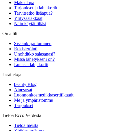
Maksutapa
Tarjoukset ja lahjakortit
Tarvitsetko lisäapua?
Yritysasiakkaat
Näin käytät tiliäsi
Oma tili
Sisäänkirjautuminen
Rekisteröinti
Unohditko salasanasi?
Missä lähetykseni on?
Lunasta lahjakortti
Lisätietoja
beauty Blog
Ainesosat
Luonnonkosmetiikkasertifikaatit
Me ja ympäristömme
Tarjoukset
Tietoa Ecco Verdestä
Tietoa meistä
Yhtiöryhmämme