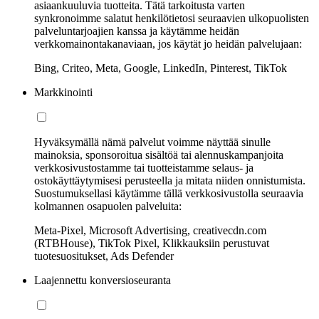
asiaankuuluvia tuotteita. Tätä tarkoitusta varten
synkronoimme salatut henkilötietosi seuraavien ulkopuolisten
palveluntarjoajien kanssa ja käytämme heidän
verkkomainontakanaviaan, jos käytät jo heidän palvelujaan:
Bing, Criteo, Meta, Google, LinkedIn, Pinterest, TikTok
Markkinointi
Hyväksymällä nämä palvelut voimme näyttää sinulle
mainoksia, sponsoroitua sisältöä tai alennuskampanjoita
verkkosivustostamme tai tuotteistamme selaus- ja
ostokäyttäytymisesi perusteella ja mitata niiden onnistumista.
Suostumuksellasi käytämme tällä verkkosivustolla seuraavia
kolmannen osapuolen palveluita:
Meta-Pixel, Microsoft Advertising, creativecdn.com
(RTBHouse), TikTok Pixel, Klikkauksiin perustuvat
tuotesuositukset, Ads Defender
Laajennettu konversioseuranta