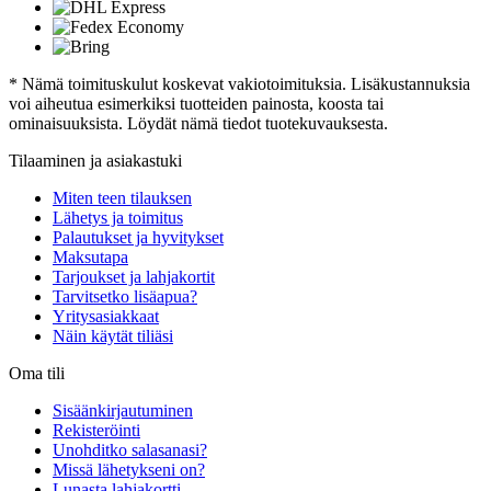
* Nämä toimituskulut koskevat vakiotoimituksia. Lisäkustannuksia
voi aiheutua esimerkiksi tuotteiden painosta, koosta tai
ominaisuuksista. Löydät nämä tiedot tuotekuvauksesta.
Tilaaminen ja asiakastuki
Miten teen tilauksen
Lähetys ja toimitus
Palautukset ja hyvitykset
Maksutapa
Tarjoukset ja lahjakortit
Tarvitsetko lisäapua?
Yritysasiakkaat
Näin käytät tiliäsi
Oma tili
Sisäänkirjautuminen
Rekisteröinti
Unohditko salasanasi?
Missä lähetykseni on?
Lunasta lahjakortti