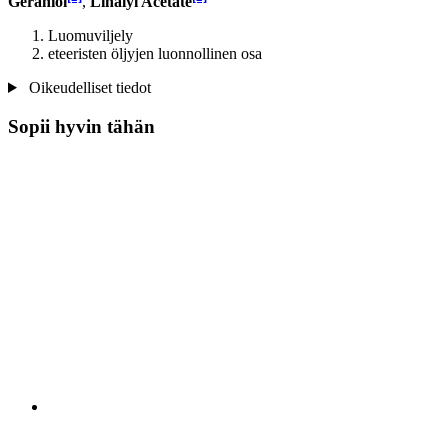
Geraniol
,
Linalyl Acetate
Luomuviljely
eteeristen öljyjen luonnollinen osa
Oikeudelliset tiedot
Sopii hyvin tähän