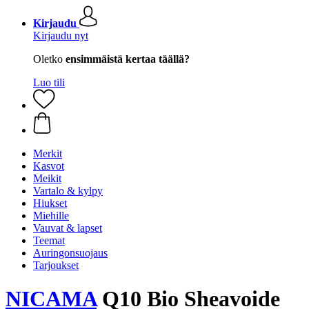
Kirjaudu
Kirjaudu nyt
Oletko
ensimmäistä kertaa täällä?
Luo tili
Merkit
Kasvot
Meikit
Vartalo & kylpy
Hiukset
Miehille
Vauvat & lapset
Teemat
Auringonsuojaus
Tarjoukset
NICAMA
Q10 Bio Sheavoide