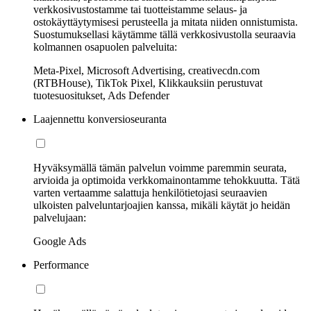
verkkosivustostamme tai tuotteistamme selaus- ja
ostokäyttäytymisesi perusteella ja mitata niiden onnistumista.
Suostumuksellasi käytämme tällä verkkosivustolla seuraavia
kolmannen osapuolen palveluita:
Meta-Pixel, Microsoft Advertising, creativecdn.com
(RTBHouse), TikTok Pixel, Klikkauksiin perustuvat
tuotesuositukset, Ads Defender
Laajennettu konversioseuranta
Hyväksymällä tämän palvelun voimme paremmin seurata,
arvioida ja optimoida verkkomainontamme tehokkuutta. Tätä
varten vertaamme salattuja henkilötietojasi seuraavien
ulkoisten palveluntarjoajien kanssa, mikäli käytät jo heidän
palvelujaan:
Google Ads
Performance