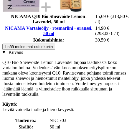
NICAMA Q10 Bio Sheavoide Lemon-
15,69 €
(313,80 €
Lavendel, 50 ml
/ l)
NICAMA Vartaloöljy - rosmariini - oranssi,
14,90 €
50 ml
(298,00 € / l)
Kokonaishinta:
30,59 €
Lisää molemmat ostoskoriin
Kuvaus
Q10 Bio Sheavoide Lemon-Lavendel tarjoaa laadukasta koko
vartalon hoitoa. Vedenkestävän koostumuksen erityispiirre on
mukana oleva koentsyymi Q10. Ravitsevana pohjana toimii runsas
luomu-sheavoi ja hienostunut manteliöljy, jotka yhdessä tekevät
ihosta intensiivisen hoidetun tuntuisen. Voide imeytyy nopeasti
jättämättä jäämiä ja viimeistelee ihon raikkaalla sitruunan ja
laventelin tuoksulla.
Käyttö:
Levitä voidetta iholle ja hiero kevyesti.
Tuotenro.:
NIC-703
Sisältö:
50 ml