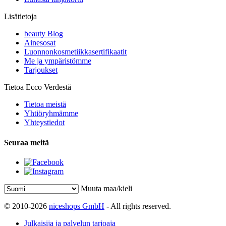
Lisätietoja
beauty Blog
Ainesosat
Luonnonkosmetiikkasertifikaatit
Me ja ympäristömme
Tarjoukset
Tietoa Ecco Verdestä
Tietoa meistä
Yhtiöryhmämme
Yhteystiedot
Seuraa meitä
Muuta maa/kieli
© 2010-2026
niceshops GmbH
- All rights reserved.
Julkaisija ja palvelun tarjoaja