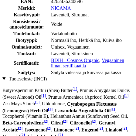
EAN:
4262436240696
Merkki:
NICAMA
Kasvityyppi:
Laventeli, Sitruunat
Konsistenssi /
Voide
annostelumuoto:
Tuoteluokat:
Vartalonhoito
Ihotyyppi:
Normaali iho, Herkkä iho, Kuiva iho
Ominaisuudet:
Unisex, Vegaaninen
Tuoksut:
Laventeli, Sitruksinen
BDIH - Cosmos Organic
,
Vegaaninen
Sertifikaatit:
ilman sertifikaattia
Säilytys:
Säilytä viileässä ja kuivassa paikassa
Tuoteseloste (INCI)
[1]
Butyrospermum Parkii (Shea) Butter
, Prunus Amygdalus Dulcis
[1]
[1]
(Sweet Almond) Oil
, Prunus Armeniaca (Apricot) Kernel Oil
,
[1]
Zea Mays Starch
, Ubiquinone,
Cymbopogon Flexuosus
[1]
[1]
(Lemongras) Herb Oil
,
Lavandula Angustifolia Oil
,
Tocopherol (Vitamin E), Helianthus Annus (Sunflower) Seed Oil,
[2]
[2]
[2]
Beta-Caryophyllene
,
Citral
,
Citronellol
,
Geranyl
[2]
[2]
[2]
[2]
[2]
Acetate
,
Isoeugenol
,
Limonene
,
Eugenol
,
Linalool
,
[2]
[2]