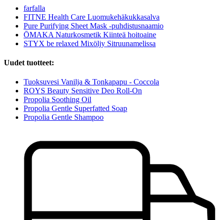
farfalla
FITNE Health Care Luomukehäkukkasalva
Pure Purifying Sheet Mask -puhdistusnaamio
ŌMAKA Naturkosmetik Kiinteä hoitoaine
STYX be relaxed Mixöljy Sitruunamelissa
Uudet tuotteet:
Tuoksuvesi Vanilja & Tonkapapu - Coccola
ROYS Beauty Sensitive Deo Roll-On
Propolia Soothing Oil
Propolia Gentle Superfatted Soap
Propolia Gentle Shampoo