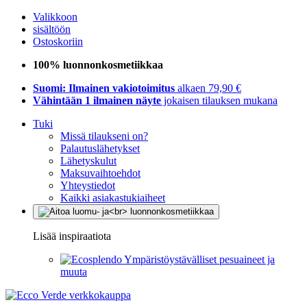
Valikkoon
sisältöön
Ostoskoriin
100% luonnonkosmetiikkaa
Suomi: Ilmainen vakiotoimitus
alkaen 79,90 €
Vähintään 1 ilmainen näyte
jokaisen tilauksen mukana
Tuki
Missä tilaukseni on?
Palautuslähetykset
Lähetyskulut
Maksuvaihtoehdot
Yhteystiedot
Kaikki asiakastukiaiheet
Lisää inspiraatiota
Ympäristöystävälliset pesuaineet ja
muuta