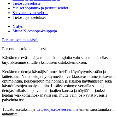
Tietosuojaseloste
Yleiset sopimus- ja peruutusehdot
Saavutettavuusseloste
Tietosuoja-asetukset
Yritys
Muita Niceshops-kauppoja
Peruuta sopimus tästä
Personoi ostokokemuksesi
Käytämme evästeitä ja muita teknologioita vain suostumuksellasi
tarjotaksemme sinulle yksilöllisen ostokokemuksen.
Keräämme tietoja käyttäjistämme, heidän käyttäytymisestään ja
laitteistaan. Näitä tietoja hyödynnetään verkkosivustomme jatkuvaan
optimointiin, personoidun mainonnan ja sisällön näyttämiseen sekä
käyttötilastojen analysointiin. Lisäksi voimme vertailla salattuja
tietojasi ulkoisten palveluntarjoajien kanssa ja näyttää tarjouksia
heidän verkkomainoskanavissaan, mutta vain jos käytät kyseisiä
palveluita itse.
Tutustu asetuksiin ja
tietosuojaselosteeseemme
ennen suostumuksen
antamista.