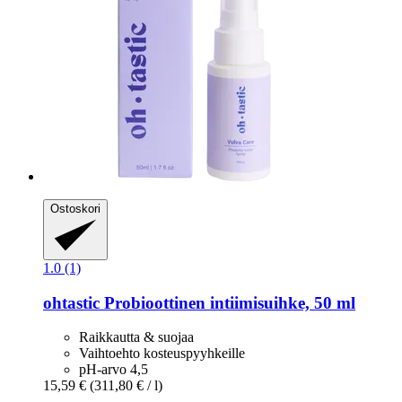
Ostoskori
1.0 (1)
ohtastic
Probioottinen intiimisuihke, 50 ml
Raikkautta & suojaa
Vaihtoehto kosteuspyyhkeille
pH-arvo 4,5
15,59 €
(311,80 € / l)