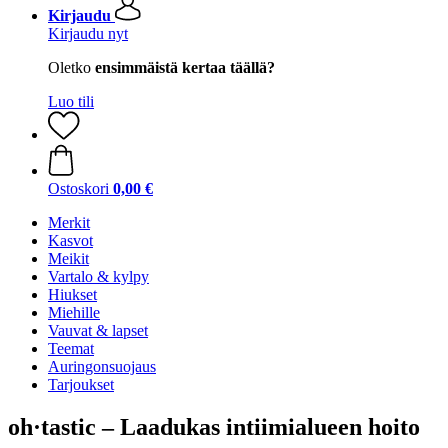
Kirjaudu
Kirjaudu nyt
Oletko
ensimmäistä kertaa täällä?
Luo tili
Ostoskori
0,00 €
Merkit
Kasvot
Meikit
Vartalo & kylpy
Hiukset
Miehille
Vauvat & lapset
Teemat
Auringonsuojaus
Tarjoukset
oh·tastic – Laadukas intiimialueen hoito