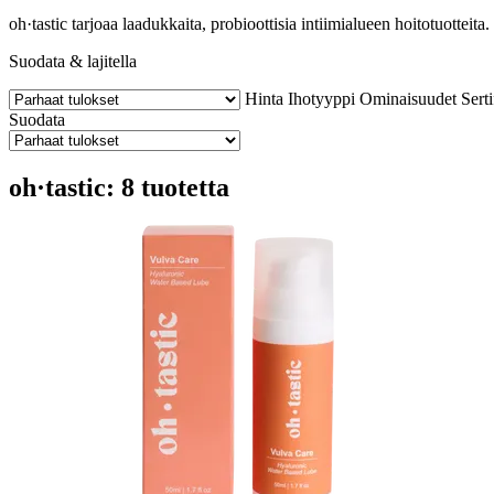
oh·tastic tarjoaa laadukkaita, probioottisia intiimialueen hoitotuotteita
Suodata & lajitella
Hinta
Ihotyyppi
Ominaisuudet
Serti
Suodata
oh·tastic: 8 tuotetta