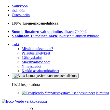
Valikkoon
sisältöön
Ostoskoriin
100% luonnonkosmetiikkaa
Suomi: Ilmainen vakiotoimitus
alkaen 79,90 €
Vähintään 1 ilmainen näyte
jokaisen tilauksen mukana
Tuki
Missä tilaukseni on?
Palautuslähetykset
Lähetyskulut
Maksuvaihtoehdot
Yhteystiedot
Kaikki asiakastukiaiheet
Lisää inspiraatiota
Ympäristöystävälliset pesuaineet ja muuta