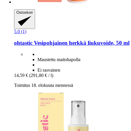
Ostoskori
5.0 (1)
ohtastic
Vesipohjainen herkkä liukuvoide, 50 ml
Maustettu maitohapolla
Ei rasvainen
14,59 €
(291,80 € / l)
Toimitus 18. elokuuta mennessä