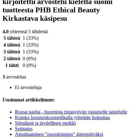
kirjoitettu arvostelu kielellä suomi
tuotteesta PHB Ethical Beauty
Kirkastava käsipesu
4,0
yhteensä 5 tähdestä
5 tähteä
1
(33%)
4 tähteä
1
(33%)
3 tähteä
1
(33%)
2 tähteä
0
(0%)
1 tähti
0
(0%)
3
arvostelua
Ei arvosteluja
Uusimmat artikkelimme:
Roosa nauha - huomiota rintasyövän vastaiselle taistelulle
Kuinka luonnonkosmetiikalla yritetään huiputtaa
Silmälasit ja täydellinen meikki
Suitsutus
Ainutlaatuinen "ruusukimppu" äitienpäiväksi