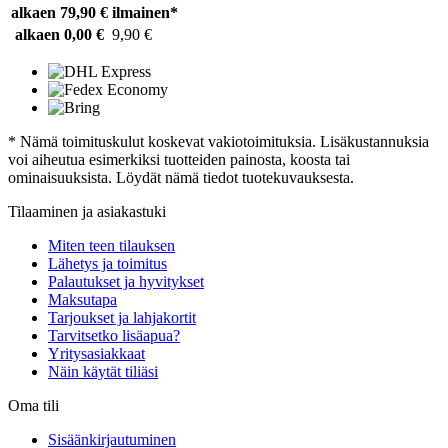
alkaen 79,90 €
ilmainen*
alkaen 0,00 €
9,90 €
* Nämä toimituskulut koskevat vakiotoimituksia. Lisäkustannuksia
voi aiheutua esimerkiksi tuotteiden painosta, koosta tai
ominaisuuksista. Löydät nämä tiedot tuotekuvauksesta.
Tilaaminen ja asiakastuki
Miten teen tilauksen
Lähetys ja toimitus
Palautukset ja hyvitykset
Maksutapa
Tarjoukset ja lahjakortit
Tarvitsetko lisäapua?
Yritysasiakkaat
Näin käytät tiliäsi
Oma tili
Sisäänkirjautuminen