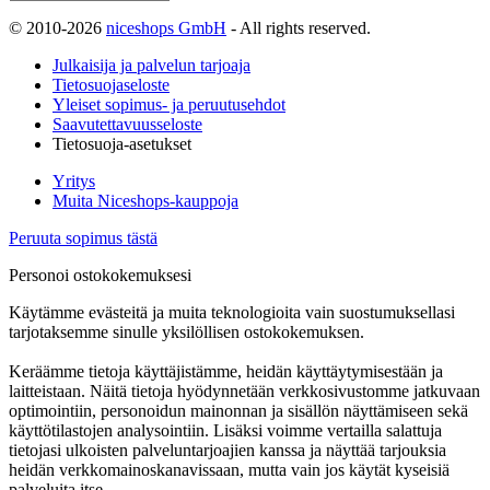
© 2010-2026
niceshops GmbH
- All rights reserved.
Julkaisija ja palvelun tarjoaja
Tietosuojaseloste
Yleiset sopimus- ja peruutusehdot
Saavutettavuusseloste
Tietosuoja-asetukset
Yritys
Muita Niceshops-kauppoja
Peruuta sopimus tästä
Personoi ostokokemuksesi
Käytämme evästeitä ja muita teknologioita vain suostumuksellasi
tarjotaksemme sinulle yksilöllisen ostokokemuksen.
Keräämme tietoja käyttäjistämme, heidän käyttäytymisestään ja
laitteistaan. Näitä tietoja hyödynnetään verkkosivustomme jatkuvaan
optimointiin, personoidun mainonnan ja sisällön näyttämiseen sekä
käyttötilastojen analysointiin. Lisäksi voimme vertailla salattuja
tietojasi ulkoisten palveluntarjoajien kanssa ja näyttää tarjouksia
heidän verkkomainoskanavissaan, mutta vain jos käytät kyseisiä
palveluita itse.