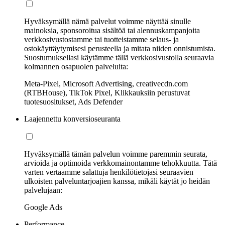
Hyväksymällä nämä palvelut voimme näyttää sinulle
mainoksia, sponsoroitua sisältöä tai alennuskampanjoita
verkkosivustostamme tai tuotteistamme selaus- ja
ostokäyttäytymisesi perusteella ja mitata niiden onnistumista.
Suostumuksellasi käytämme tällä verkkosivustolla seuraavia
kolmannen osapuolen palveluita:
Meta-Pixel, Microsoft Advertising, creativecdn.com
(RTBHouse), TikTok Pixel, Klikkauksiin perustuvat
tuotesuositukset, Ads Defender
Laajennettu konversioseuranta
Hyväksymällä tämän palvelun voimme paremmin seurata,
arvioida ja optimoida verkkomainontamme tehokkuutta. Tätä
varten vertaamme salattuja henkilötietojasi seuraavien
ulkoisten palveluntarjoajien kanssa, mikäli käytät jo heidän
palvelujaan:
Google Ads
Performance