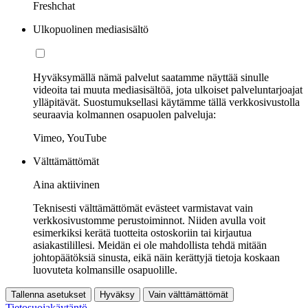
Freshchat
Ulkopuolinen mediasisältö
Hyväksymällä nämä palvelut saatamme näyttää sinulle
videoita tai muuta mediasisältöä, jota ulkoiset palveluntarjoajat
ylläpitävät. Suostumuksellasi käytämme tällä verkkosivustolla
seuraavia kolmannen osapuolen palveluja:
Vimeo, YouTube
Välttämättömät
Aina aktiivinen
Teknisesti välttämättömät evästeet varmistavat vain
verkkosivustomme perustoiminnot. Niiden avulla voit
esimerkiksi kerätä tuotteita ostoskoriin tai kirjautua
asiakastilillesi. Meidän ei ole mahdollista tehdä mitään
johtopäätöksiä sinusta, eikä näin kerättyjä tietoja koskaan
luovuteta kolmansille osapuolille.
Tallenna asetukset
Hyväksy
Vain välttämättömät
Tietosuojakäytäntö