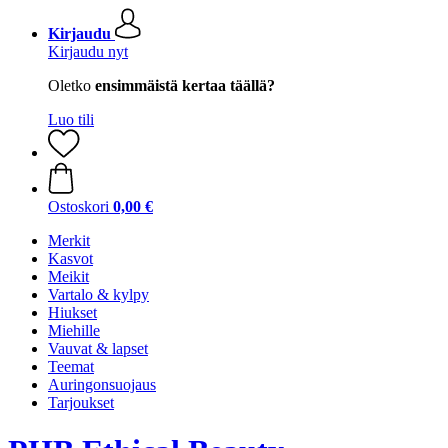
Kirjaudu
Kirjaudu nyt
Oletko
ensimmäistä kertaa täällä?
Luo tili
Ostoskori
0,00 €
Merkit
Kasvot
Meikit
Vartalo & kylpy
Hiukset
Miehille
Vauvat & lapset
Teemat
Auringonsuojaus
Tarjoukset