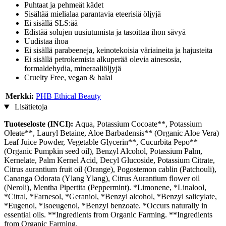
Puhtaat ja pehmeät kädet
Sisältää mielialaa parantavia eteerisiä öljyjä
Ei sisällä SLS:ää
Edistää solujen uusiutumista ja tasoittaa ihon sävyä
Uudistaa ihoa
Ei sisällä parabeeneja, keinotekoisia väriaineita ja hajusteita
Ei sisällä petrokemista alkuperää olevia ainesosia,
formaldehydia, mineraaliöljyjä
Cruelty Free, vegan & halal
Merkki:
PHB Ethical Beauty
Lisätietoja
Tuoteseloste (INCI):
Aqua, Potassium Cocoate**, Potassium
Oleate**, Lauryl Betaine, Aloe Barbadensis** (Organic Aloe Vera)
Leaf Juice Powder, Vegetable Glycerin**, Cucurbita Pepo**
(Organic Pumpkin seed oil), Benzyl Alcohol, Potassium Palm,
Kernelate, Palm Kernel Acid, Decyl Glucoside, Potassium Citrate,
Citrus aurantium fruit oil (Orange), Pogostemon cablin (Patchouli),
Cananga Odorata (Ylang Ylang), Citrus Aurantium flower oil
(Neroli), Mentha Pipertita (Peppermint). *Limonene, *Linalool,
*Citral, *Farnesol, *Geraniol, *Benzyl alcohol, *Benzyl salicylate,
*Eugenol, *Isoeugenol, *Benzyl benzoate. *Occurs naturally in
essential oils. **Ingredients from Organic Farming. **Ingredients
from Organic Farming.