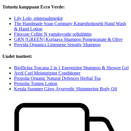
Tutustu kauppaan Ecco Verde:
Lily Lolo -mineraalimeikit
The Handmade Soap Company Käsienhoitosetti Hand Wash
& Hand Lotion
Fitocose Cellite N vartalovoide selluliittiin
GRN [GREEN] Korjaava Shampoo Pomegranate & Olive
Provida Organics Limonene Sensitiv Shampoo
Uudet tuotteet:
Biofficina Toscana 2 in 1 Energizing Shampoo & Shower Gel
Avril Curl Moisturizing Conditioner
Propolia Organic Natural Defences Herbal Tea
Propolia Toning Lotion
Kerala Summer Glow Ayurvedic Shimmering Body Oil