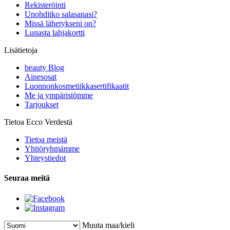
Rekisteröinti
Unohditko salasanasi?
Missä lähetykseni on?
Lunasta lahjakortti
Lisätietoja
beauty Blog
Ainesosat
Luonnonkosmetiikkasertifikaatit
Me ja ympäristömme
Tarjoukset
Tietoa Ecco Verdestä
Tietoa meistä
Yhtiöryhmämme
Yhteystiedot
Seuraa meitä
Muuta maa/kieli