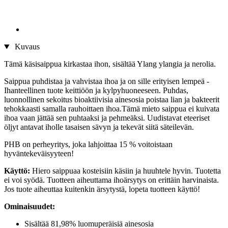
Kuvaus
Tämä käsisaippua kirkastaa ihon, sisältää Ylang ylangia ja nerolia.
Saippua puhdistaa ja vahvistaa ihoa ja on sille erityisen lempeä -
Ihanteellinen tuote keittiöön ja kylpyhuoneeseen. Puhdas,
luonnollinen sekoitus bioaktiivisia ainesosia poistaa lian ja bakteerit
tehokkaasti samalla rauhoittaen ihoa.Tämä mieto saippua ei kuivata
ihoa vaan jättää sen puhtaaksi ja pehmeäksi. Uudistavat eteeriset
öljyt antavat iholle tasaisen sävyn ja tekevät siitä säteilevän.
PHB on perheyritys, joka lahjoittaa 15 % voitoistaan
hyväntekeväisyyteen!
Käyttö:
Hiero saippuaa kosteisiin käsiin ja huuhtele hyvin. Tuotetta
ei voi syödä. Tuotteen aiheuttama ihoärsytys on erittäin harvinaista.
Jos tuote aiheuttaa kuitenkin ärsytystä, lopeta tuotteen käyttö!
Ominaisuudet:
Sisältää 81,98% luomuperäisiä ainesosia