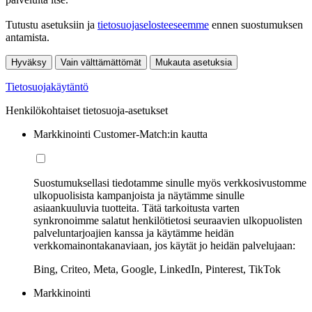
Tutustu asetuksiin ja
tietosuojaselosteeseemme
ennen suostumuksen
antamista.
Hyväksy
Vain välttämättömät
Mukauta asetuksia
Tietosuojakäytäntö
Henkilökohtaiset tietosuoja-asetukset
Markkinointi Customer-Match:in kautta
Suostumuksellasi tiedotamme sinulle myös verkkosivustomme
ulkopuolisista kampanjoista ja näytämme sinulle
asiaankuuluvia tuotteita. Tätä tarkoitusta varten
synkronoimme salatut henkilötietosi seuraavien ulkopuolisten
palveluntarjoajien kanssa ja käytämme heidän
verkkomainontakanaviaan, jos käytät jo heidän palvelujaan:
Bing, Criteo, Meta, Google, LinkedIn, Pinterest, TikTok
Markkinointi