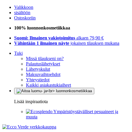
Valikkoon
sisältöön
Ostoskoriin
100% luonnonkosmetiikkaa
Suomi: Ilmainen vakiotoimitus
alkaen 79,90 €
Vähintään 1 ilmainen näyte
jokaisen tilauksen mukana
Tuki
Missä tilaukseni on?
Palautuslähetykset
Lähetyskulut
Maksuvaihtoehdot
Yhteystiedot
Kaikki asiakastukiaiheet
Lisää inspiraatiota
Ympäristöystävälliset pesuaineet ja
muuta