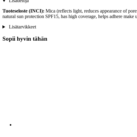
Lisätietoja
Tuoteseloste (INCI):
Mica (reflects light, reduces appearance of por
natural sun protection SPF15, has high coverage, helps adhere make up
Lisätarvikkeet
Sopii hyvin tähän