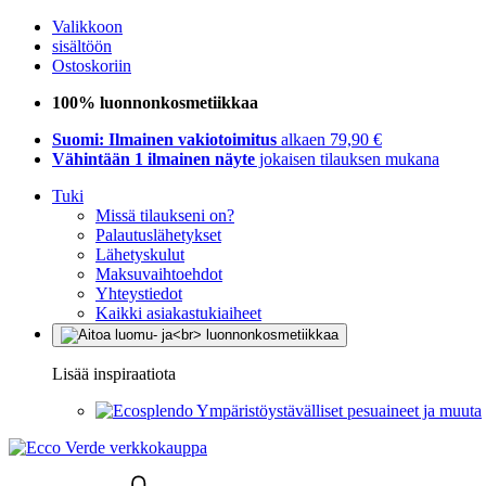
Valikkoon
sisältöön
Ostoskoriin
100% luonnonkosmetiikkaa
Suomi: Ilmainen vakiotoimitus
alkaen 79,90 €
Vähintään 1 ilmainen näyte
jokaisen tilauksen mukana
Tuki
Missä tilaukseni on?
Palautuslähetykset
Lähetyskulut
Maksuvaihtoehdot
Yhteystiedot
Kaikki asiakastukiaiheet
Lisää inspiraatiota
Ympäristöystävälliset pesuaineet ja muuta