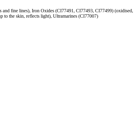
es and fine lines), Iron Oxides (CI77491, CI77493, CI77499) (oxidised,
 to the skin, reflects light), Ultramarines (CI77007)