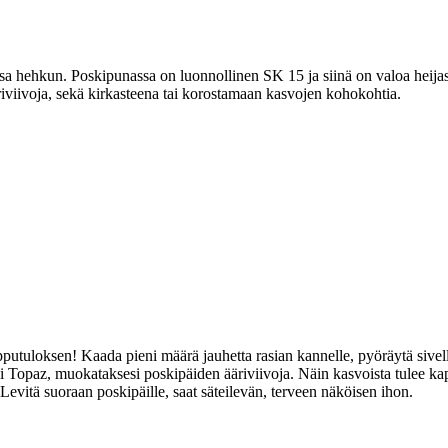
 hehkun. Poskipunassa on luonnollinen SK 15 ja siinä on valoa heijast
iviivoja, sekä kirkasteena tai korostamaan kasvojen kohokohtia.
putuloksen! Kaada pieni määrä jauhetta rasian kannelle, pyöräytä sivell
 Topaz, muokataksesi poskipäiden ääriviivoja. Näin kasvoista tulee k
evitä suoraan poskipäille, saat säteilevän, terveen näköisen ihon.