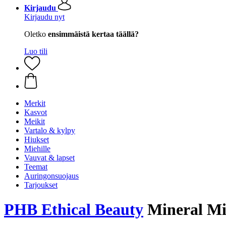
Kirjaudu
Kirjaudu nyt
Oletko
ensimmäistä kertaa täällä?
Luo tili
Merkit
Kasvot
Meikit
Vartalo & kylpy
Hiukset
Miehille
Vauvat & lapset
Teemat
Auringonsuojaus
Tarjoukset
PHB Ethical Beauty
Mineral Mi