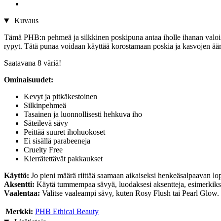
Kuvaus
Tämä PHB:n pehmeä ja silkkinen poskipuna antaa iholle ihanan valoisa
rypyt. Tätä punaa voidaan käyttää korostamaan poskia ja kasvojen äär
Saatavana 8 väriä!
Ominaisuudet:
Kevyt ja pitkäkestoinen
Silkinpehmeä
Tasainen ja luonnollisesti hehkuva iho
Säteilevä sävy
Peittää suuret ihohuokoset
Ei sisällä parabeeneja
Cruelty Free
Kierrätettävät pakkaukset
Käyttö:
Jo pieni määrä riittää saamaan aikaiseksi henkeäsalpaavan lop
Aksentti:
Käytä tummempaa sävyä, luodaksesi aksentteja, esimerkiksi
Vaalentaa:
Valitse vaaleampi sävy, kuten Rosy Flush tai Pearl Glow. L
Merkki:
PHB Ethical Beauty