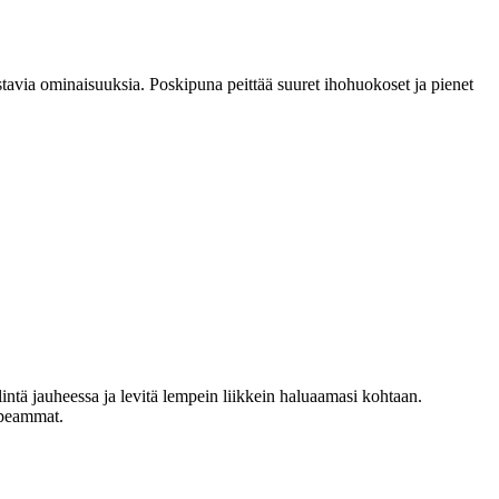
avia ominaisuuksia. Poskipuna peittää suuret ihohuokoset ja pienet
intä jauheessa ja levitä lempein liikkein haluaamasi kohtaan.
apeammat.