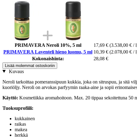
PRIMAVERA Neroli 10%, 5 ml
17,69 €
(3.538,00 € / l
PRIMAVERA Laventeli hieno luomu, 5 ml
10,39 €
(2.078,00 € / l
Kokonaishinta:
28,08 €
Lisää molemmat ostoskoriin
Kuvaus
Neroli tarkoittaa pomeranssipuun kukkia, joka on sitruspuu, ja sitä vil
kuoriöljy. Neroli on arvokas parfyymin raaka-aine ja sopii erinomaise
Käyttö:
Kosmetiikka aromahoitoon. Max. 20 tippaa sekoitettuna 50 m
Tuoksuprofiili:
kukkainen
raikas
makea
herkkä