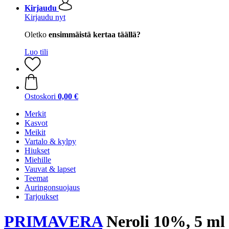
Kirjaudu
Kirjaudu nyt
Oletko
ensimmäistä kertaa täällä?
Luo tili
Ostoskori
0,00 €
Merkit
Kasvot
Meikit
Vartalo & kylpy
Hiukset
Miehille
Vauvat & lapset
Teemat
Auringonsuojaus
Tarjoukset
PRIMAVERA
Neroli 10%, 5 ml