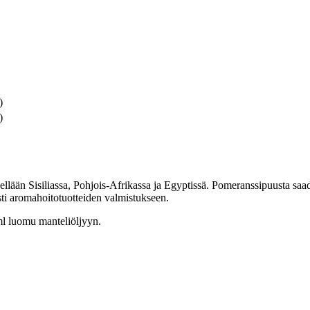
)
)
jellään Sisiliassa, Pohjois-Afrikassa ja Egyptissä. Pomeranssipuusta saada
sti aromahoitotuotteiden valmistukseen.
l luomu manteliöljyyn.