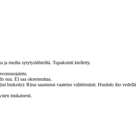
 ja muilta sytytyslähteiltä. Tupakointi kielletty.
asvonsuojainta.
u. EI saa oksennuttaa.
in): Riisu saastunut vaatetus välittömästi. Huuhdo iho vedellä [t
ysten mukaisesti.