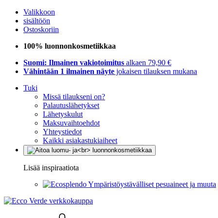
Valikkoon
sisältöön
Ostoskoriin
100% luonnonkosmetiikkaa
Suomi: Ilmainen vakiotoimitus
alkaen 79,90 €
Vähintään 1 ilmainen näyte
jokaisen tilauksen mukana
Tuki
Missä tilaukseni on?
Palautuslähetykset
Lähetyskulut
Maksuvaihtoehdot
Yhteystiedot
Kaikki asiakastukiaiheet
Lisää inspiraatiota
Ympäristöystävälliset pesuaineet ja muuta