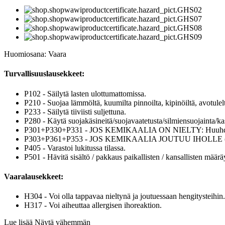
Huomiosana: Vaara
Turvallisuuslausekkeet:
P102 - Säilytä lasten ulottumattomissa.
P210 - Suojaa lämmöltä, kuumilta pinnoilta, kipinöiltä, avotulelta
P233 - Säilytä tiiviisti suljettuna.
P280 - Käytä suojakäsineitä/suojavaatetusta/silmiensuojainta/k
P301+P330+P331 - JOS KEMIKAALIA ON NIELTY: Huuhdo su
P303+P361+P353 - JOS KEMIKAALIA JOUTUU IHOLLE (tai hiuksi
P405 - Varastoi lukitussa tilassa.
P501 - Hävitä sisältö / pakkaus paikallisten / kansallisten määrä
Vaaralausekkeet:
H304 - Voi olla tappavaa nieltynä ja joutuessaan hengitysteihin.
H317 - Voi aiheuttaa allergisen ihoreaktion.
Lue lisää
Näytä vähemmän