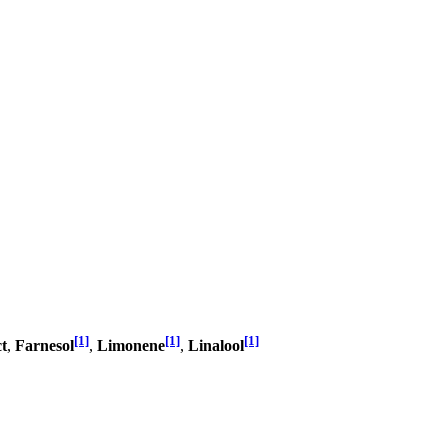
[1]
[1]
[1]
t
,
Farnesol
,
Limonene
,
Linalool