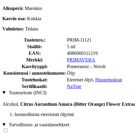
Alkuperä:
Marokko
Kasvin osa:
Kukkia
Valmistus:
Tislaus
Tuotenro.:
PRIM-11121
Sisältö:
5 ml
EAN:
4086900111219
Merkki:
PRIMAVERA
Kasvityyppi:
Pomeranssi – Neroli
Konsistenssi / annostelumuoto:
Öljy
Tuoteluokat:
Eteeriset öljyt,
Huonetuoksut
Sertifikaatit:
NaTrue
Tuoteseloste (INCI)
Alcohol,
Citrus Aurantium Amara (Bitter Orange) Flower Extrac
luonnollisista eteerisistä öljyistä
Turvallisuus- ja vaaralausekkeet