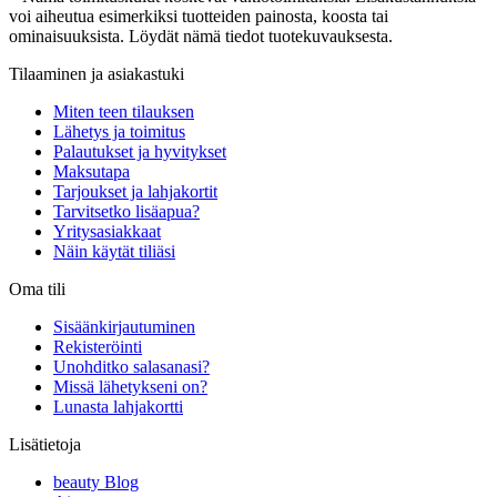
voi aiheutua esimerkiksi tuotteiden painosta, koosta tai
ominaisuuksista. Löydät nämä tiedot tuotekuvauksesta.
Tilaaminen ja asiakastuki
Miten teen tilauksen
Lähetys ja toimitus
Palautukset ja hyvitykset
Maksutapa
Tarjoukset ja lahjakortit
Tarvitsetko lisäapua?
Yritysasiakkaat
Näin käytät tiliäsi
Oma tili
Sisäänkirjautuminen
Rekisteröinti
Unohditko salasanasi?
Missä lähetykseni on?
Lunasta lahjakortti
Lisätietoja
beauty Blog