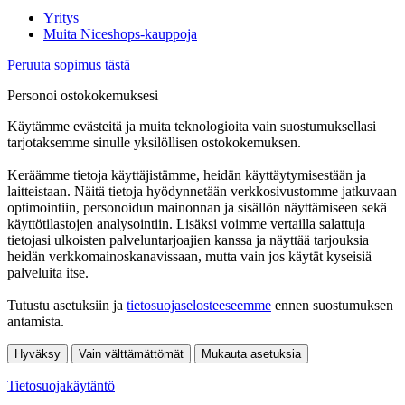
Yritys
Muita Niceshops-kauppoja
Peruuta sopimus tästä
Personoi ostokokemuksesi
Käytämme evästeitä ja muita teknologioita vain suostumuksellasi
tarjotaksemme sinulle yksilöllisen ostokokemuksen.
Keräämme tietoja käyttäjistämme, heidän käyttäytymisestään ja
laitteistaan. Näitä tietoja hyödynnetään verkkosivustomme jatkuvaan
optimointiin, personoidun mainonnan ja sisällön näyttämiseen sekä
käyttötilastojen analysointiin. Lisäksi voimme vertailla salattuja
tietojasi ulkoisten palveluntarjoajien kanssa ja näyttää tarjouksia
heidän verkkomainoskanavissaan, mutta vain jos käytät kyseisiä
palveluita itse.
Tutustu asetuksiin ja
tietosuojaselosteeseemme
ennen suostumuksen
antamista.
Hyväksy
Vain välttämättömät
Mukauta asetuksia
Tietosuojakäytäntö