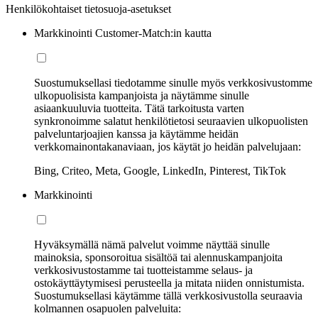
Henkilökohtaiset tietosuoja-asetukset
Markkinointi Customer-Match:in kautta
Suostumuksellasi tiedotamme sinulle myös verkkosivustomme
ulkopuolisista kampanjoista ja näytämme sinulle
asiaankuuluvia tuotteita. Tätä tarkoitusta varten
synkronoimme salatut henkilötietosi seuraavien ulkopuolisten
palveluntarjoajien kanssa ja käytämme heidän
verkkomainontakanaviaan, jos käytät jo heidän palvelujaan:
Bing, Criteo, Meta, Google, LinkedIn, Pinterest, TikTok
Markkinointi
Hyväksymällä nämä palvelut voimme näyttää sinulle
mainoksia, sponsoroitua sisältöä tai alennuskampanjoita
verkkosivustostamme tai tuotteistamme selaus- ja
ostokäyttäytymisesi perusteella ja mitata niiden onnistumista.
Suostumuksellasi käytämme tällä verkkosivustolla seuraavia
kolmannen osapuolen palveluita: