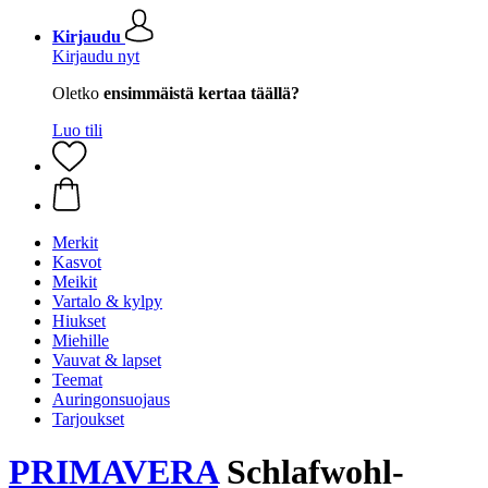
Kirjaudu
Kirjaudu nyt
Oletko
ensimmäistä kertaa täällä?
Luo tili
Merkit
Kasvot
Meikit
Vartalo & kylpy
Hiukset
Miehille
Vauvat & lapset
Teemat
Auringonsuojaus
Tarjoukset
PRIMAVERA
Schlafwohl-