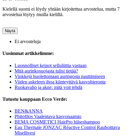
Kielellä suomi ei löydy yhtään kirjoitettua arvostelua, mutta 7
arvostelua löytyy muilla kielillä.
Näytä
Ei arvosteluja
Uusimmat artikkelimme:
Luonnolliset keinot selluliittia vastaan
Mitä aurinkosuojasta tulisi tietää?
Vinkkejä huolettomaan auringosta nauttimiseen
Viiden askeleen ihoa kiinteyttävä kasvohieronta
Ruokavalio ja akne: mitä voit tehdä
Tutustu kauppaan Ecco Verde:
BEN&ANNA
Phitofilos Vaalentava kasvonaamio
BEMA COSMETICI HairPro hilseshampoo
Eau Thermale JONZAC Réactive Control Rauhoittava
Misellivesi