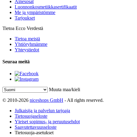
Ainesosat
Luonnonkosmetiikkasertifikaatit
Me ja ympäristömme
Tarjoukset
Tietoa Ecco Verdestä
Tietoa meistä
Yhtiöryhmämme
Yhteystiedot
Seuraa meitä
Muuta maa/kieli
© 2010-2026
niceshops GmbH
- All rights reserved.
Julkaisija ja palvelun tarjoaja
Tietosuojaseloste
Yleiset sopimus- ja peruutusehdot
Saavutettavuusseloste
Tietosuoja-asetukset