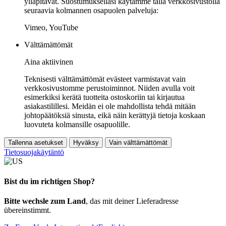
ylläpitävät. Suostumuksellasi käytämme tällä verkkosivustolla
seuraavia kolmannen osapuolen palveluja:
Vimeo, YouTube
Välttämättömät
Aina aktiivinen
Teknisesti välttämättömät evästeet varmistavat vain
verkkosivustomme perustoiminnot. Niiden avulla voit
esimerkiksi kerätä tuotteita ostoskoriin tai kirjautua
asiakastilillesi. Meidän ei ole mahdollista tehdä mitään
johtopäätöksiä sinusta, eikä näin kerättyjä tietoja koskaan
luovuteta kolmansille osapuolille.
Tallenna asetukset
Hyväksy
Vain välttämättömät
Tietosuojakäytäntö
Bist du im richtigen Shop?
Bitte wechsle zum Land
, das mit deiner Lieferadresse
übereinstimmt.