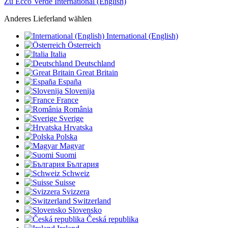
Zu Ecco Verde International (English)
Anderes Lieferland wählen
International (English)
Österreich
Italia
Deutschland
Great Britain
España
Slovenija
France
România
Sverige
Hrvatska
Polska
Magyar
Suomi
България
Schweiz
Suisse
Svizzera
Switzerland
Slovensko
Česká republika