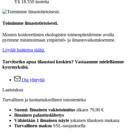
Yli 18.550 tuotetta
Toimimme ilmastotietoisesti.
Monien konkreettisten ekologisten toimenpiteidemme avulla
pyrimme minimoimaan ympäristö- ja ilmastovaikutuksemme.
Löydät lisätietoa täältä.
Tarvitsetko apua tilaustasi koskien? Vastaamme mielellämme
kysymyksiisi.
Ota yhteyttä
Laatutakuu
Turvallinen ja luottamuksellinen ostostenteko
Suomi: Ilmainen vakiotoimitus
alkaen 79,90 €
Ilmainen palautuslähetys
Vähintään 1 ilmainen näyte
jokaisen tilauksen mukana
Turvallinen maksu
SSL-suojauksella