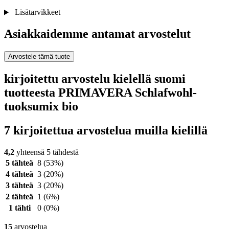
Lisätarvikkeet
Asiakkaidemme antamat arvostelut
Arvostele tämä tuote
kirjoitettu arvostelu kielellä suomi
tuotteesta PRIMAVERA Schlafwohl-
tuoksumix bio
7 kirjoitettua arvostelua muilla kielillä
4,2
yhteensä 5 tähdestä
5 tähteä
8
(53%)
4 tähteä
3
(20%)
3 tähteä
3
(20%)
2 tähteä
1
(6%)
1 tähti
0
(0%)
15
arvostelua