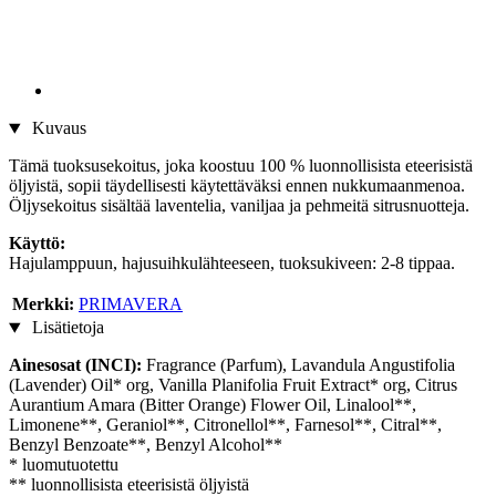
Kuvaus
Tämä tuoksusekoitus, joka koostuu 100 % luonnollisista eteerisistä
öljyistä, sopii täydellisesti käytettäväksi ennen nukkumaanmenoa.
Öljysekoitus sisältää laventelia, vaniljaa ja pehmeitä sitrusnuotteja.
Käyttö:
Hajulamppuun, hajusuihkulähteeseen, tuoksukiveen: 2-8 tippaa.
Merkki:
PRIMAVERA
Lisätietoja
Ainesosat (INCI):
Fragrance (Parfum), Lavandula Angustifolia
(Lavender) Oil* org, Vanilla Planifolia Fruit Extract* org, Citrus
Aurantium Amara (Bitter Orange) Flower Oil, Linalool**,
Limonene**, Geraniol**, Citronellol**, Farnesol**, Citral**,
Benzyl Benzoate**, Benzyl Alcohol**
* luomutuotettu
** luonnollisista eteerisistä öljyistä