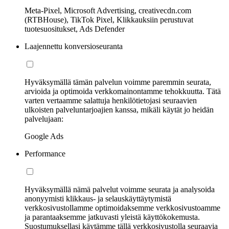
Meta-Pixel, Microsoft Advertising, creativecdn.com
(RTBHouse), TikTok Pixel, Klikkauksiin perustuvat
tuotesuositukset, Ads Defender
Laajennettu konversioseuranta
Hyväksymällä tämän palvelun voimme paremmin seurata,
arvioida ja optimoida verkkomainontamme tehokkuutta. Tätä
varten vertaamme salattuja henkilötietojasi seuraavien
ulkoisten palveluntarjoajien kanssa, mikäli käytät jo heidän
palvelujaan:
Google Ads
Performance
Hyväksymällä nämä palvelut voimme seurata ja analysoida
anonyymisti klikkaus- ja selauskäyttäytymistä
verkkosivustollamme optimoidaksemme verkkosivustoamme
ja parantaaksemme jatkuvasti yleistä käyttökokemusta.
Suostumuksellasi käytämme tällä verkkosivustolla seuraavia