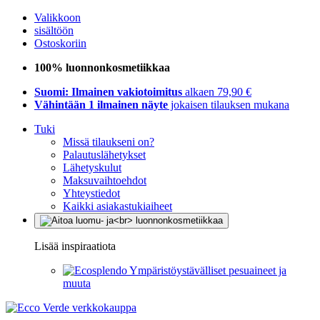
Valikkoon
sisältöön
Ostoskoriin
100% luonnonkosmetiikkaa
Suomi: Ilmainen vakiotoimitus
alkaen 79,90 €
Vähintään 1 ilmainen näyte
jokaisen tilauksen mukana
Tuki
Missä tilaukseni on?
Palautuslähetykset
Lähetyskulut
Maksuvaihtoehdot
Yhteystiedot
Kaikki asiakastukiaiheet
Lisää inspiraatiota
Ympäristöystävälliset pesuaineet ja
muuta