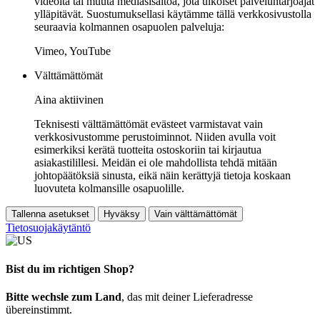
videoita tai muuta mediasisältöä, jota ulkoiset palveluntarjoajat
ylläpitävät. Suostumuksellasi käytämme tällä verkkosivustolla
seuraavia kolmannen osapuolen palveluja:
Vimeo, YouTube
Välttämättömät
Aina aktiivinen
Teknisesti välttämättömät evästeet varmistavat vain
verkkosivustomme perustoiminnot. Niiden avulla voit
esimerkiksi kerätä tuotteita ostoskoriin tai kirjautua
asiakastilillesi. Meidän ei ole mahdollista tehdä mitään
johtopäätöksiä sinusta, eikä näin kerättyjä tietoja koskaan
luovuteta kolmansille osapuolille.
Tallenna asetukset
Hyväksy
Vain välttämättömät
Tietosuojakäytäntö
Bist du im richtigen Shop?
Bitte wechsle zum Land
, das mit deiner Lieferadresse
übereinstimmt.