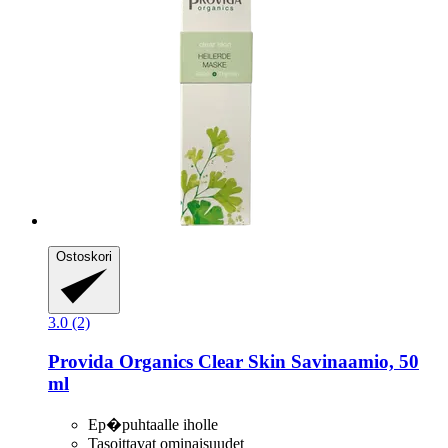
Ostoskori
3.0 (2)
Provida Organics
Clear Skin Savinaamio, 50
ml
Ep�puhtaalle iholle
Tasoittavat ominaisuudet