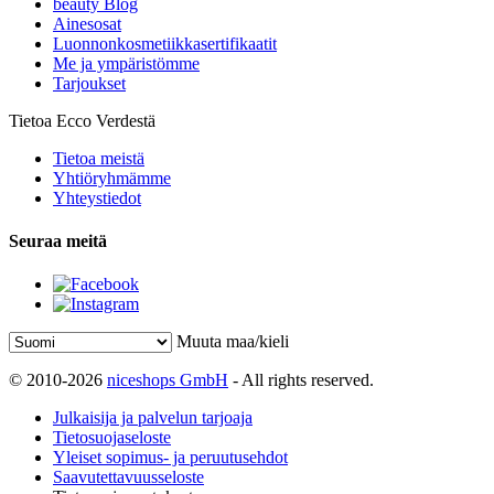
beauty Blog
Ainesosat
Luonnonkosmetiikkasertifikaatit
Me ja ympäristömme
Tarjoukset
Tietoa Ecco Verdestä
Tietoa meistä
Yhtiöryhmämme
Yhteystiedot
Seuraa meitä
Muuta maa/kieli
© 2010-2026
niceshops GmbH
- All rights reserved.
Julkaisija ja palvelun tarjoaja
Tietosuojaseloste
Yleiset sopimus- ja peruutusehdot
Saavutettavuusseloste