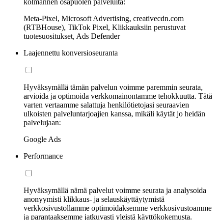
kolmannen osapuolen palveluita:
Meta-Pixel, Microsoft Advertising, creativecdn.com
(RTBHouse), TikTok Pixel, Klikkauksiin perustuvat
tuotesuositukset, Ads Defender
Laajennettu konversioseuranta
Hyväksymällä tämän palvelun voimme paremmin seurata,
arvioida ja optimoida verkkomainontamme tehokkuutta. Tätä
varten vertaamme salattuja henkilötietojasi seuraavien
ulkoisten palveluntarjoajien kanssa, mikäli käytät jo heidän
palvelujaan:
Google Ads
Performance
Hyväksymällä nämä palvelut voimme seurata ja analysoida
anonyymisti klikkaus- ja selauskäyttäytymistä
verkkosivustollamme optimoidaksemme verkkosivustoamme
ja parantaaksemme jatkuvasti yleistä käyttökokemusta.