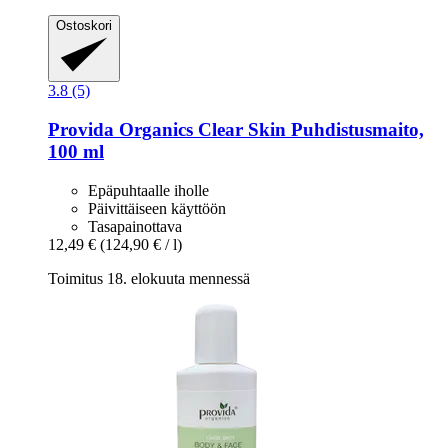
Ostoskori
3.8 (5)
Provida Organics
Clear Skin Puhdistusmaito,
100 ml
Epäpuhtaalle iholle
Päivittäiseen käyttöön
Tasapainottava
12,49 €
(124,90 € / l)
Toimitus 18. elokuuta mennessä