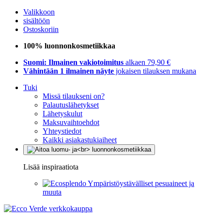
Valikkoon
sisältöön
Ostoskoriin
100% luonnonkosmetiikkaa
Suomi: Ilmainen vakiotoimitus
alkaen 79,90 €
Vähintään 1 ilmainen näyte
jokaisen tilauksen mukana
Tuki
Missä tilaukseni on?
Palautuslähetykset
Lähetyskulut
Maksuvaihtoehdot
Yhteystiedot
Kaikki asiakastukiaiheet
Lisää inspiraatiota
Ympäristöystävälliset pesuaineet ja
muuta