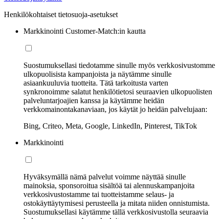
Henkilökohtaiset tietosuoja-asetukset
Markkinointi Customer-Match:in kautta
Suostumuksellasi tiedotamme sinulle myös verkkosivustomme
ulkopuolisista kampanjoista ja näytämme sinulle
asiaankuuluvia tuotteita. Tätä tarkoitusta varten
synkronoimme salatut henkilötietosi seuraavien ulkopuolisten
palveluntarjoajien kanssa ja käytämme heidän
verkkomainontakanaviaan, jos käytät jo heidän palvelujaan:
Bing, Criteo, Meta, Google, LinkedIn, Pinterest, TikTok
Markkinointi
Hyväksymällä nämä palvelut voimme näyttää sinulle
mainoksia, sponsoroitua sisältöä tai alennuskampanjoita
verkkosivustostamme tai tuotteistamme selaus- ja
ostokäyttäytymisesi perusteella ja mitata niiden onnistumista.
Suostumuksellasi käytämme tällä verkkosivustolla seuraavia