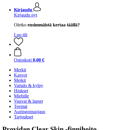
Kirjaudu
Kirjaudu nyt
Oletko
ensimmäistä kertaa täällä?
Luo tili
Ostoskori
0,00 €
Merkit
Kasvot
Meikit
Vartalo & kylpy
Hiukset
Miehille
Vauvat & lapset
Teemat
Auringonsuojaus
Tarjoukset
Providan Clear Skin -finnihoito