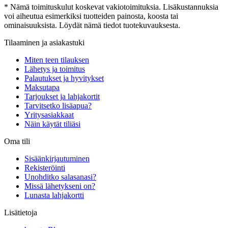
* Nämä toimituskulut koskevat vakiotoimituksia. Lisäkustannuksia
voi aiheutua esimerkiksi tuotteiden painosta, koosta tai
ominaisuuksista. Löydät nämä tiedot tuotekuvauksesta.
Tilaaminen ja asiakastuki
Miten teen tilauksen
Lähetys ja toimitus
Palautukset ja hyvitykset
Maksutapa
Tarjoukset ja lahjakortit
Tarvitsetko lisäapua?
Yritysasiakkaat
Näin käytät tiliäsi
Oma tili
Sisäänkirjautuminen
Rekisteröinti
Unohditko salasanasi?
Missä lähetykseni on?
Lunasta lahjakortti
Lisätietoja