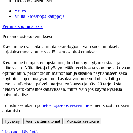
Tietosuoja-asetukset
Yritys
Muita Niceshops-kauppoja
Peruuta sopimus tästä
Personoi ostokokemuksesi
Käytämme evästeitä ja muita teknologioita vain suostumuksellasi
tarjotaksemme sinulle yksilöllisen ostokokemuksen.
Keräämme tietoja käyttäjistämme, heidän käyttäytymisestään ja
laitteistaan. Näitä tietoja hyödynnetään verkkosivustomme jatkuvaan
optimointiin, personoidun mainonnan ja sisällön näyttämiseen sekä
käyttötilastojen analysointiin. Lisäksi voimme vertailla salattuja
tietojasi ulkoisten palveluntarjoajien kanssa ja näyttää tarjouksia
heidän verkkomainoskanavissaan, mutta vain jos käytät kyseisiä
palveluita itse.
Tutustu asetuksiin ja
tietosuojaselosteeseemme
ennen suostumuksen
antamista.
Hyväksy
Vain välttämättömät
Mukauta asetuksia
Tietosuojakäytäntö