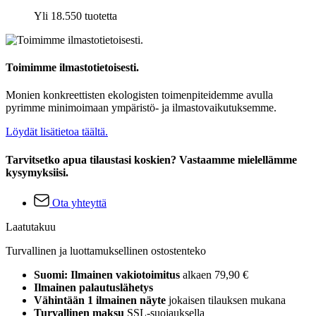
Yli 18.550 tuotetta
Toimimme ilmastotietoisesti.
Monien konkreettisten ekologisten toimenpiteidemme avulla
pyrimme minimoimaan ympäristö- ja ilmastovaikutuksemme.
Löydät lisätietoa täältä.
Tarvitsetko apua tilaustasi koskien? Vastaamme mielellämme
kysymyksiisi.
Ota yhteyttä
Laatutakuu
Turvallinen ja luottamuksellinen ostostenteko
Suomi: Ilmainen vakiotoimitus
alkaen 79,90 €
Ilmainen palautuslähetys
Vähintään 1 ilmainen näyte
jokaisen tilauksen mukana
Turvallinen maksu
SSL-suojauksella