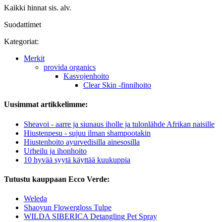
Kaikki hinnat sis. alv.
Suodattimet
Kategoriat:
Merkit
provida organics
Kasvojenhoito
Clear Skin -finnihoito
Uusimmat artikkelimme:
Sheavoi - aarre ja siunaus iholle ja tulonlähde Afrikan naisille
Hiustenpesu - sujuu ilman shampootakin
Hiustenhoito ayurvedisilla ainesosilla
Urheilu ja ihonhoito
10 hyvää syytä käyttää kuukuppia
Tutustu kauppaan Ecco Verde:
Weleda
Shaoyun Flowergloss Tulpe
WILDA SIBERICA Detangling Pet Spray