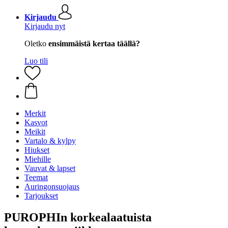
Kirjaudu
Kirjaudu nyt
Oletko
ensimmäistä kertaa täällä?
Luo tili
Merkit
Kasvot
Meikit
Vartalo & kylpy
Hiukset
Miehille
Vauvat & lapset
Teemat
Auringonsuojaus
Tarjoukset
PUROPHIn korkealaatuista