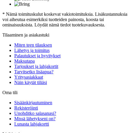
* Nämä toimituskulut koskevat vakiotoimituksia. Lisäkustannuksia
voi aiheutua esimerkiksi tuotteiden painosta, koosta tai
ominaisuuksista. Löydät nämä tiedot tuotekuvauksesta.
Tilaaminen ja asiakastuki
Miten teen tilauksen
Lähetys ja toimitus
Palautukset ja hyvitykset
Maksutapa
Tarjoukset ja lahjakortit
Tarvitsetko lisäapua?
Yritysasiakkaat
Näin käytät tiliäsi
Oma tili
Sisäänkirjautuminen
Rekisteröinti
Unohditko salasanasi?
Missä lähetykseni on?
Lunasta lahjakortti