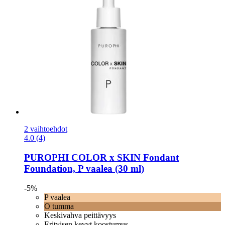
2 vaihtoehdot
4.0 (4)
PUROPHI
COLOR x SKIN Fondant
Foundation, P vaalea (30 ml)
-5%
P vaalea
O tumma
Keskivahva peittävyys
Erityisen kevyt koostumus