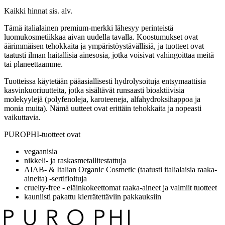
Kaikki hinnat sis. alv.
Tämä italialainen premium-merkki lähesyy perinteistä
luomukosmetiikkaa aivan uudella tavalla. Koostumukset ovat
äärimmäisen tehokkaita ja ympäristöystävällisiä, ja tuotteet ovat
taatusti ilman haitallisia ainesosia, jotka voisivat vahingoittaa meitä
tai planeettaamme.
Tuotteissa käytetään pääasiallisesti hydrolysoituja entsymaattisia
kasvinkuoriuutteita, jotka sisältävät runsaasti bioaktiivisia
molekyylejä (polyfenoleja, karoteeneja, alfahydroksihappoa ja
monia muita). Nämä uutteet ovat erittäin tehokkaita ja nopeasti
vaikuttavia.
PUROPHI-tuotteet ovat
vegaanisia
nikkeli- ja raskasmetallitestattuja
AIAB- & Italian Organic Cosmetic (taatusti italialaisia raaka-
aineita) -sertifioituja
cruelty-free - eläinkokeettomat raaka-aineet ja valmiit tuotteet
kauniisti pakattu kierrätettäviin pakkauksiin