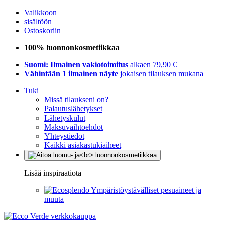
Valikkoon
sisältöön
Ostoskoriin
100% luonnonkosmetiikkaa
Suomi: Ilmainen vakiotoimitus
alkaen 79,90 €
Vähintään 1 ilmainen näyte
jokaisen tilauksen mukana
Tuki
Missä tilaukseni on?
Palautuslähetykset
Lähetyskulut
Maksuvaihtoehdot
Yhteystiedot
Kaikki asiakastukiaiheet
Lisää inspiraatiota
Ympäristöystävälliset pesuaineet ja
muuta