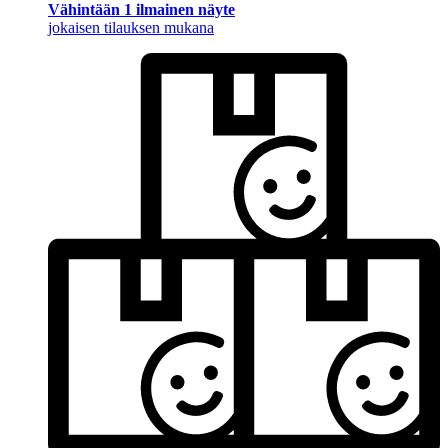
Vähintään 1 ilmainen näyte
jokaisen tilauksen mukana