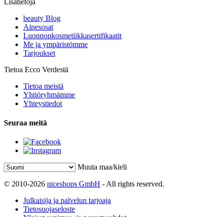
Lisätietoja
beauty Blog
Ainesosat
Luonnonkosmetiikkasertifikaatit
Me ja ympäristömme
Tarjoukset
Tietoa Ecco Verdestä
Tietoa meistä
Yhtiöryhmämme
Yhteystiedot
Seuraa meitä
Muuta maa/kieli
© 2010-2026
niceshops GmbH
- All rights reserved.
Julkaisija ja palvelun tarjoaja
Tietosuojaseloste