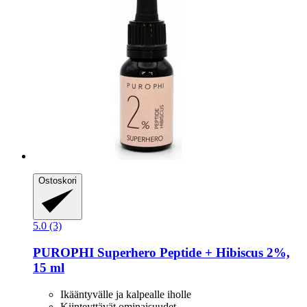
Ostoskori
5.0 (3)
PUROPHI
Superhero Peptide + Hibiscus 2%,
15 ml
Ikääntyvälle ja kalpealle iholle
Kiinteyttävät ominaisuudet