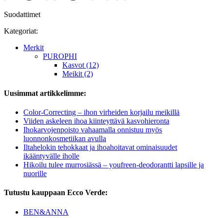
Suodattimet
Kategoriat:
Merkit
PUROPHI
Kasvot (12)
Meikit (2)
Uusimmat artikkelimme:
Color-Correcting – ihon virheiden korjailu meikillä
Viiden askeleen ihoa kiinteyttävä kasvohieronta
Ihokarvojenpoisto vahaamalla onnistuu myös
luonnonkosmetiikan avulla
Iltahelokin tehokkaat ja ihoahoitavat ominaisuudet
ikääntyvälle iholle
Hikoilu tulee murrosiässä – youfreen-deodorantti lapsille ja
nuorille
Tutustu kauppaan Ecco Verde:
BEN&ANNA