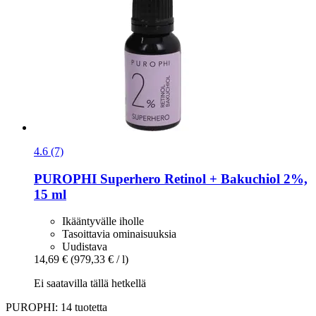
4.6 (7)
PUROPHI
Superhero Retinol + Bakuchiol 2%,
15 ml
Ikääntyvälle iholle
Tasoittavia ominaisuuksia
Uudistava
14,69 €
(979,33 € / l)
Ei saatavilla tällä hetkellä
PUROPHI: 14 tuotetta