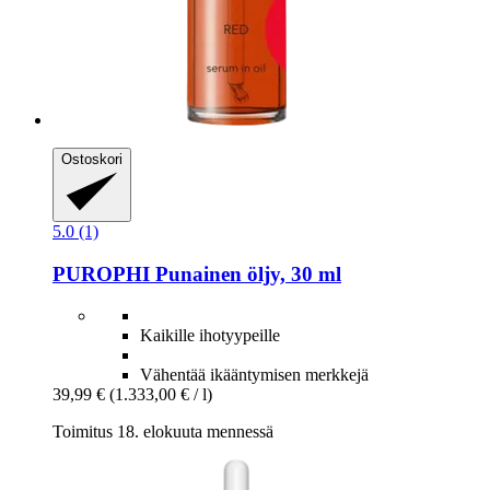
Ostoskori
5.0 (1)
PUROPHI
Punainen öljy, 30 ml
Kaikille ihotyypeille
Vähentää ikääntymisen merkkejä
39,99 €
(1.333,00 € / l)
Toimitus 18. elokuuta mennessä