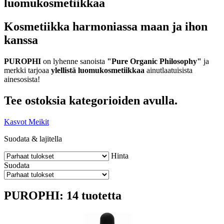
luomukosmetiikkaa
Kosmetiikka harmoniassa maan ja ihon
kanssa
PUROPHI
on lyhenne sanoista
"Pure Organic Philosophy"
ja
merkki tarjoaa
ylellistä luomukosmetiikkaa
ainutlaatuisista
ainesosista!
Tee ostoksia kategorioiden avulla.
Kasvot
Meikit
Suodata & lajitella
Hinta
Suodata
PUROPHI: 14 tuotetta