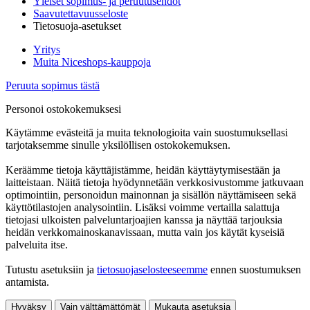
Yleiset sopimus- ja peruutusehdot
Saavutettavuusseloste
Tietosuoja-asetukset
Yritys
Muita Niceshops-kauppoja
Peruuta sopimus tästä
Personoi ostokokemuksesi
Käytämme evästeitä ja muita teknologioita vain suostumuksellasi
tarjotaksemme sinulle yksilöllisen ostokokemuksen.
Keräämme tietoja käyttäjistämme, heidän käyttäytymisestään ja
laitteistaan. Näitä tietoja hyödynnetään verkkosivustomme jatkuvaan
optimointiin, personoidun mainonnan ja sisällön näyttämiseen sekä
käyttötilastojen analysointiin. Lisäksi voimme vertailla salattuja
tietojasi ulkoisten palveluntarjoajien kanssa ja näyttää tarjouksia
heidän verkkomainoskanavissaan, mutta vain jos käytät kyseisiä
palveluita itse.
Tutustu asetuksiin ja
tietosuojaselosteeseemme
ennen suostumuksen
antamista.
Hyväksy
Vain välttämättömät
Mukauta asetuksia