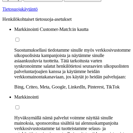
Tietosuojakäytäntö
Henkilökohtaiset tietosuoja-asetukset
Markkinointi Customer-Match:in kautta
Suostumuksellasi tiedotamme sinulle myös verkkosivustomme
ulkopuolisista kampanjoista ja näytämme sinulle
asiaankuuluvia tuotteita. Tätä tarkoitusta varten
synkronoimme salatut henkilötietosi seuraavien ulkopuolisten
palveluntarjoajien kanssa ja käytämme heidän
verkkomainontakanaviaan, jos käytät jo heidän palvelujaan:
Bing, Criteo, Meta, Google, LinkedIn, Pinterest, TikTok
Markkinointi
Hyväksymällä nämä palvelut voimme näyttää sinulle
mainoksia, sponsoroitua sisältöä tai alennuskampanjoita
verkkosivustostamme tai tuotteistamme selaus- ja