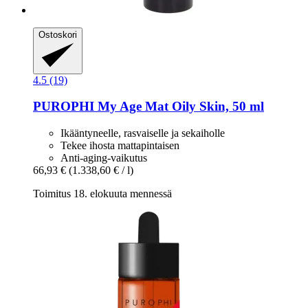
Ostoskori
4.5 (19)
PUROPHI
My Age Mat Oily Skin, 50 ml
Ikääntyneelle, rasvaiselle ja sekaiholle
Tekee ihosta mattapintaisen
Anti-aging-vaikutus
66,93 €
(1.338,60 € / l)
Toimitus 18. elokuuta mennessä