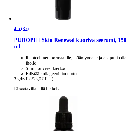
4.5 (35)
PUROPHI
Skin Renewal kuoriva seerumi, 150
ml
Ihanteellinen normaalille, ikääntyneelle ja epäpuhtaalle
iholle
Stimuloi verenkiertoa
Edistää kollageenintuotantoa
33,46 €
(223,07 € / l)
Ei saatavilla tällä hetkellä