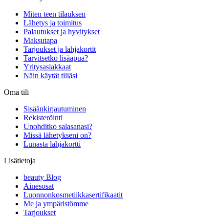
Miten teen tilauksen
Lähetys ja toimitus
Palautukset ja hyvitykset
Maksutapa
Tarjoukset ja lahjakortit
Tarvitsetko lisäapua?
Yritysasiakkaat
Näin käytät tiliäsi
Oma tili
Sisäänkirjautuminen
Rekisteröinti
Unohditko salasanasi?
Missä lähetykseni on?
Lunasta lahjakortti
Lisätietoja
beauty Blog
Ainesosat
Luonnonkosmetiikkasertifikaatit
Me ja ympäristömme
Tarjoukset