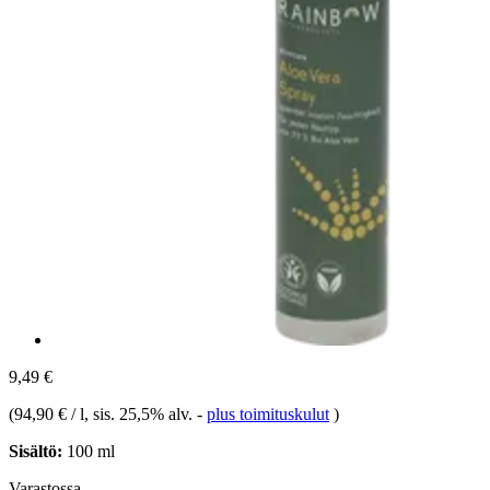
9,49 €
(
94,90 € / l
, sis. 25,5% alv.
-
plus toimituskulut
)
Sisältö:
100 ml
Varastossa