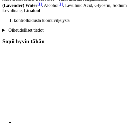
[1]
[1]
(Lavender) Water
, Alcohol
, Levulinic Acid, Glycerin, Sodium
Levulinate,
Linalool
kontrolloidusta luomuviljelystä
Oikeudelliset tiedot
Sopii hyvin tähän