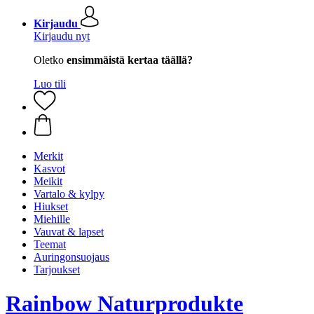
Kirjaudu
Kirjaudu nyt
Oletko
ensimmäistä kertaa täällä?
Luo tili
Merkit
Kasvot
Meikit
Vartalo & kylpy
Hiukset
Miehille
Vauvat & lapset
Teemat
Auringonsuojaus
Tarjoukset
Rainbow Naturprodukte