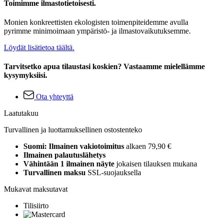
Toimimme ilmastotietoisesti.
Monien konkreettisten ekologisten toimenpiteidemme avulla
pyrimme minimoimaan ympäristö- ja ilmastovaikutuksemme.
Löydät lisätietoa täältä.
Tarvitsetko apua tilaustasi koskien? Vastaamme mielellämme
kysymyksiisi.
Ota yhteyttä
Laatutakuu
Turvallinen ja luottamuksellinen ostostenteko
Suomi: Ilmainen vakiotoimitus
alkaen 79,90 €
Ilmainen palautuslähetys
Vähintään 1 ilmainen näyte
jokaisen tilauksen mukana
Turvallinen maksu
SSL-suojauksella
Mukavat maksutavat
Tilisiirto