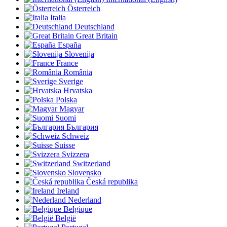
Österreich
Italia
Deutschland
Great Britain
España
Slovenija
France
România
Sverige
Hrvatska
Polska
Magyar
Suomi
България
Schweiz
Suisse
Svizzera
Switzerland
Slovensko
Česká republika
Ireland
Nederland
Belgique
België