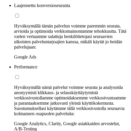
Laajennettu konversioseuranta
Hyväksymällä tämän palvelun voimme paremmin seurata,
arvioida ja optimoida verkkomainontamme tehokkuutta. Tätä
varten vertaamme salattuja henkilötietojasi seuraavien
ulkoisten palveluntarjoajien kanssa, mikäli käytät jo heidän
palvelujaan:
Google Ads
Performance
Hyväksymällä nämä palvelut voimme seurata ja analysoida
anonyymisti klikkaus- ja selauskäyttäytymistä
verkkosivustollamme optimoidaksemme verkkosivustoamme
ja parantaaksemme jatkuvasti yleistä käyttökokemusta.
Suostumuksellasi käytämme tällä verkkosivustolla seuraavia
kolmannen osapuolen palveluita:
Google Analytics, Clarity, Google asiakkaiden arvostelut,
A/B-Testing