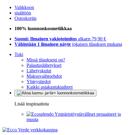
Valikkoon
sisältöön
Ostoskoriin
100% luonnonkosmetiikkaa
Suomi: Ilmainen vakiotoimitus
alkaen 79,90 €
Vähintään 1 ilmainen näyte
jokaisen tilauksen mukana
Tuki
Missä tilaukseni on?
Palautuslähetykset
Lähetyskulut
Maksuvaihtoehdot
Yhteystiedot
Kaikki asiakastukiaiheet
Lisää inspiraatiota
Ympäristöystävälliset pesuaineet ja
muuta