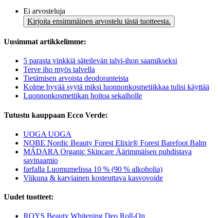
Ei arvosteluja
Kirjoita ensimmäinen arvostelu tästä tuotteesta.
Uusimmat artikkelimme:
5 parasta vinkkiä säteilevän talvi-ihon saamikseksi
Terve iho myös talvella
Tietämisen arvoista deodoranteista
Kolme hyvää syytä miksi luonnonkosmetiikkaa tulisi käyttää
Luonnonkosmetiikan hoitoa sekaiholle
Tutustu kauppaan Ecco Verde:
UOGA UOGA
NOBE Nordic Beauty Forest Elixir® Forest Barefoot Balm
MÁDARA Organic Skincare Äärimmäisen puhdistava
savinaamio
farfalla Luomumelissa 10 % (90 % alkoholia)
Viikuna & karviainen kosteuttava kasvovoide
Uudet tuotteet:
ROYS Beauty Whitening Deo Roll-On