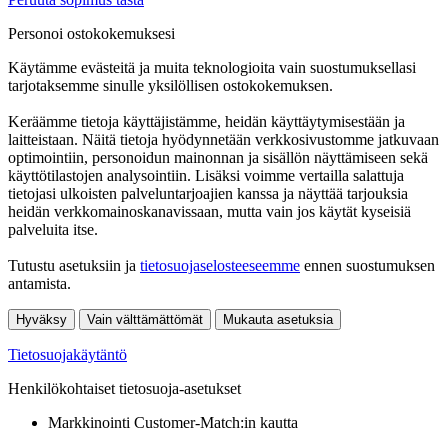
Personoi ostokokemuksesi
Käytämme evästeitä ja muita teknologioita vain suostumuksellasi
tarjotaksemme sinulle yksilöllisen ostokokemuksen.
Keräämme tietoja käyttäjistämme, heidän käyttäytymisestään ja
laitteistaan. Näitä tietoja hyödynnetään verkkosivustomme jatkuvaan
optimointiin, personoidun mainonnan ja sisällön näyttämiseen sekä
käyttötilastojen analysointiin. Lisäksi voimme vertailla salattuja
tietojasi ulkoisten palveluntarjoajien kanssa ja näyttää tarjouksia
heidän verkkomainoskanavissaan, mutta vain jos käytät kyseisiä
palveluita itse.
Tutustu asetuksiin ja
tietosuojaselosteeseemme
ennen suostumuksen
antamista.
Hyväksy
Vain välttämättömät
Mukauta asetuksia
Tietosuojakäytäntö
Henkilökohtaiset tietosuoja-asetukset
Markkinointi Customer-Match:in kautta