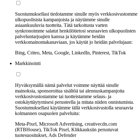
Suostumuksellasi tiedotamme sinulle myös verkkosivustomme
ulkopuolisista kampanjoista ja näytämme sinulle
asiaankuuluvia tuotteita. Tätä tarkoitusta varten
synkronoimme salatut henkilötietosi seuraavien ulkopuolisten
palveluntarjoajien kanssa ja käytämme heidän
verkkomainontakanaviaan, jos käytät jo heidän palvelujaan:
Bing, Criteo, Meta, Google, LinkedIn, Pinterest, TikTok
Markkinointi
Hyväksymällä nämä palvelut voimme näyttää sinulle
mainoksia, sponsoroitua sisältöä tai alennuskampanjoita
verkkosivustostamme tai tuotteistamme selaus- ja
ostokäyttäytymisesi perusteella ja mitata niiden onnistumista.
Suostumuksellasi käytämme tällä verkkosivustolla seuraavia
kolmannen osapuolen palveluita:
Meta-Pixel, Microsoft Advertising, creativecdn.com
(RTBHouse), TikTok Pixel, Klikkauksiin perustuvat
tuotesuositukset, Ads Defender