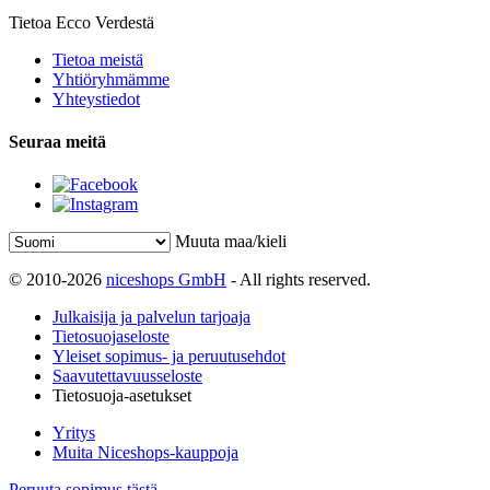
Tietoa Ecco Verdestä
Tietoa meistä
Yhtiöryhmämme
Yhteystiedot
Seuraa meitä
Muuta maa/kieli
© 2010-2026
niceshops GmbH
- All rights reserved.
Julkaisija ja palvelun tarjoaja
Tietosuojaseloste
Yleiset sopimus- ja peruutusehdot
Saavutettavuusseloste
Tietosuoja-asetukset
Yritys
Muita Niceshops-kauppoja
Peruuta sopimus tästä