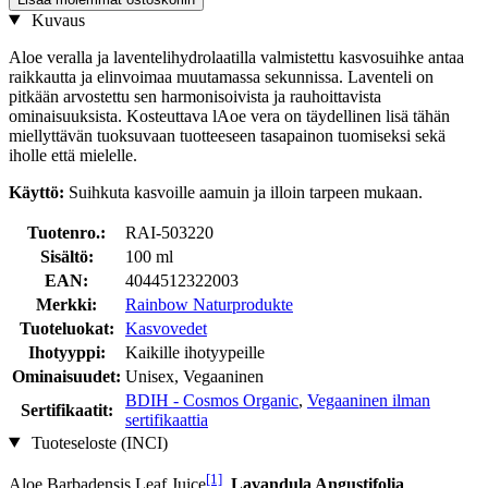
Kuvaus
Aloe veralla ja laventelihydrolaatilla valmistettu kasvosuihke antaa
raikkautta ja elinvoimaa muutamassa sekunnissa. Laventeli on
pitkään arvostettu sen harmonisoivista ja rauhoittavista
ominaisuuksista. Kosteuttava lAoe vera on täydellinen lisä tähän
miellyttävän tuoksuvaan tuotteeseen tasapainon tuomiseksi sekä
iholle että mielelle.
Käyttö:
Suihkuta kasvoille aamuin ja illoin tarpeen mukaan.
Tuotenro.:
RAI-503220
Sisältö:
100 ml
EAN:
4044512322003
Merkki:
Rainbow Naturprodukte
Tuoteluokat:
Kasvovedet
Ihotyyppi:
Kaikille ihotyypeille
Ominaisuudet:
Unisex, Vegaaninen
BDIH - Cosmos Organic
,
Vegaaninen ilman
Sertifikaatit:
sertifikaattia
Tuoteseloste (INCI)
[1]
Aloe Barbadensis Leaf Juice
,
Lavandula Angustifolia