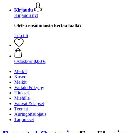
Kirjaudu
Kirjaudu nyt
Oletko
ensimmäistä kertaa täällä?
Luo tili
Ostoskori
0,00 €
Merkit
Kasvot
Meikit
Vartalo & kylpy
Hiukset
Miehille
Vauvat & lapset
Teemat
Auringonsuojaus
Tarjoukset