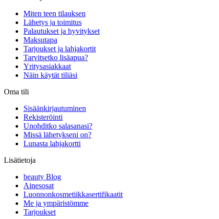
Miten teen tilauksen
Lähetys ja toimitus
Palautukset ja hyvitykset
Maksutapa
Tarjoukset ja lahjakortit
Tarvitsetko lisäapua?
Yritysasiakkaat
Näin käytät tiliäsi
Oma tili
Sisäänkirjautuminen
Rekisteröinti
Unohditko salasanasi?
Missä lähetykseni on?
Lunasta lahjakortti
Lisätietoja
beauty Blog
Ainesosat
Luonnonkosmetiikkasertifikaatit
Me ja ympäristömme
Tarjoukset