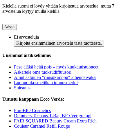
Kielellä suomi ei löydy yhtään kirjoitettua arvostelua, mutta 7
arvostelua löytyy muilla kielillä.
Näytä
Ei arvosteluja
Kirjoita ensimmäinen arvostelu tästä tuotteesta.
Uusimmat artikkelimme:
Pese äläkä heitä pois – myös kuukautistuotteet
Askartele oma tuoksudiffuusori
Ainutlaatuinen "ruusukimppu" äitienpäiväksi
Luonnonkosmetiikan tunnusmerkit
Suitsutus
Tutustu kauppaan Ecco Verde:
PuroBIO Cosmetics
Demmers Teehaus T-Bag BIO Verigreippi
FAIR SQUARED Beauty Cream Extra Rich
Couleur Caramel Refill Rouge