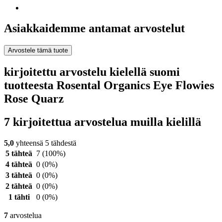
Asiakkaidemme antamat arvostelut
Arvostele tämä tuote
kirjoitettu arvostelu kielellä suomi
tuotteesta Rosental Organics Eye Flowies
Rose Quarz
7 kirjoitettua arvostelua muilla kielillä
5,0
yhteensä 5 tähdestä
5 tähteä
7
(100%)
4 tähteä
0
(0%)
3 tähteä
0
(0%)
2 tähteä
0
(0%)
1 tähti
0
(0%)
7
arvostelua