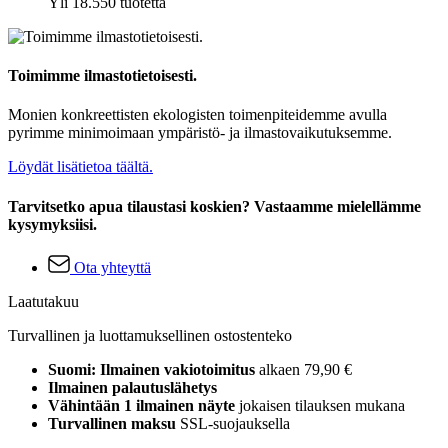
Yli 18.550 tuotetta
Toimimme ilmastotietoisesti.
Monien konkreettisten ekologisten toimenpiteidemme avulla
pyrimme minimoimaan ympäristö- ja ilmastovaikutuksemme.
Löydät lisätietoa täältä.
Tarvitsetko apua tilaustasi koskien? Vastaamme mielellämme
kysymyksiisi.
Ota yhteyttä
Laatutakuu
Turvallinen ja luottamuksellinen ostostenteko
Suomi: Ilmainen vakiotoimitus
alkaen 79,90 €
Ilmainen palautuslähetys
Vähintään 1 ilmainen näyte
jokaisen tilauksen mukana
Turvallinen maksu
SSL-suojauksella