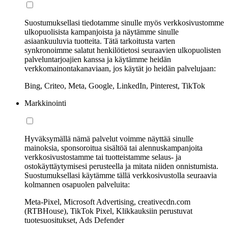
Suostumuksellasi tiedotamme sinulle myös verkkosivustomme
ulkopuolisista kampanjoista ja näytämme sinulle
asiaankuuluvia tuotteita. Tätä tarkoitusta varten
synkronoimme salatut henkilötietosi seuraavien ulkopuolisten
palveluntarjoajien kanssa ja käytämme heidän
verkkomainontakanaviaan, jos käytät jo heidän palvelujaan:
Bing, Criteo, Meta, Google, LinkedIn, Pinterest, TikTok
Markkinointi
Hyväksymällä nämä palvelut voimme näyttää sinulle
mainoksia, sponsoroitua sisältöä tai alennuskampanjoita
verkkosivustostamme tai tuotteistamme selaus- ja
ostokäyttäytymisesi perusteella ja mitata niiden onnistumista.
Suostumuksellasi käytämme tällä verkkosivustolla seuraavia
kolmannen osapuolen palveluita:
Meta-Pixel, Microsoft Advertising, creativecdn.com
(RTBHouse), TikTok Pixel, Klikkauksiin perustuvat
tuotesuositukset, Ads Defender