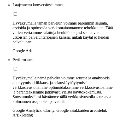
Laajennettu konversioseuranta
Hyväksymällä tämän palvelun voimme paremmin seurata,
arvioida ja optimoida verkkomainontamme tehokkuutta. Tätä
varten vertaamme salattuja henkilötietojasi seuraavien
ulkoisten palveluntarjoajien kanssa, mikäli käytät jo heidän
palvelujaan:
Google Ads
Performance
Hyväksymällä nämä palvelut voimme seurata ja analysoida
anonyymisti klikkaus- ja selauskäyttäytymistä
verkkosivustollamme optimoidaksemme verkkosivustoamme
ja parantaaksemme jatkuvasti yleistä käyttökokemusta.
Suostumuksellasi käytämme tällä verkkosivustolla seuraavia
kolmannen osapuolen palveluita:
Google Analytics, Clarity, Google asiakkaiden arvostelut,
A/B-Testing