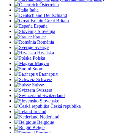
Österreich
Italia
Deutschland
Great Britain
España
Slovenija
France
România
Sverige
Hrvatska
Polska
Magyar
Suomi
България
Schweiz
Suisse
Svizzera
Switzerland
Slovensko
Česká republika
Ireland
Nederland
Belgique
België
Portugal