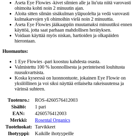
Aseta Eye Flowies -kivet silmien alle ja liu'uta niitä varovasti
ohimoita kohti noin 2 minuutin ajan.
Aloita sitten silmän sisäkulman yläpuolelta ja vedä varovasti
kulmakarvojen yli ohimoihin vielä noin 2 minuuttia.
Aseta Eye Flowies jääkaappiin muutamaksi minuutiksi ennen
käyttöä, jotta saat parhaan mahdollisen herätyksen.
Voidaan käyttää myös niskan, hartioiden ja olkapäiden
hierontaan.
Huomautus:
1 Eye Flowies -pari koostuu kahdesta osasta.
Valmistettu 100 % luonnollisesta ja perinteisesti louhitusta
ruusukvartsista.
Koska kyseessä on luonnontuote, jokainen Eye Flowie on
yksilöllinen ja voi siksi näyttää erilaiselta rakeisuutensa ja
värinsä suhteen.
Tuotenro.:
ROS-4260576412003
Sisältö:
1 pari
EAN:
4260576412003
Merkki:
Rosental Organics
Tuoteluokat:
Tarvikkeet
Ihotyyppi:
Kaikille ihotyypeille