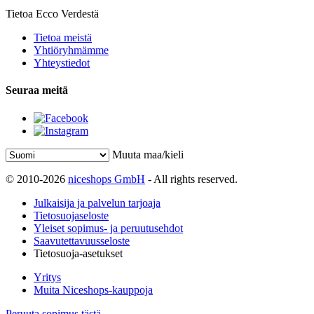
Tietoa Ecco Verdestä
Tietoa meistä
Yhtiöryhmämme
Yhteystiedot
Seuraa meitä
Muuta maa/kieli
© 2010-2026
niceshops GmbH
- All rights reserved.
Julkaisija ja palvelun tarjoaja
Tietosuojaseloste
Yleiset sopimus- ja peruutusehdot
Saavutettavuusseloste
Tietosuoja-asetukset
Yritys
Muita Niceshops-kauppoja
Peruuta sopimus tästä