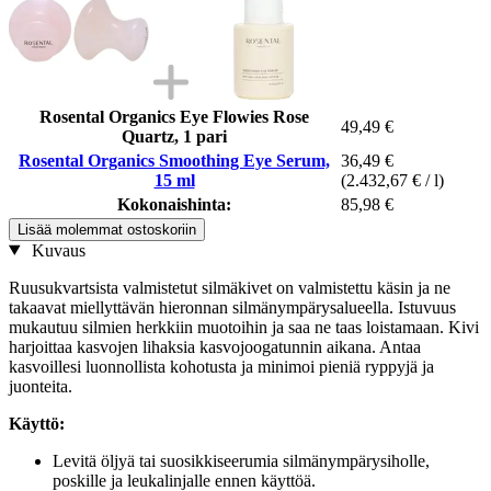
Rosental Organics Eye Flowies Rose
49,49 €
Quartz, 1 pari
Rosental Organics Smoothing Eye Serum,
36,49 €
15 ml
(2.432,67 € / l)
Kokonaishinta:
85,98 €
Lisää molemmat ostoskoriin
Kuvaus
Ruusukvartsista valmistetut silmäkivet on valmistettu käsin ja ne
takaavat miellyttävän hieronnan silmänympärysalueella. Istuvuus
mukautuu silmien herkkiin muotoihin ja saa ne taas loistamaan. Kivi
harjoittaa kasvojen lihaksia kasvojoogatunnin aikana. Antaa
kasvoillesi luonnollista kohotusta ja minimoi pieniä ryppyjä ja
juonteita.
Käyttö:
Levitä öljyä tai suosikkiseerumia silmänympärysiholle,
poskille ja leukalinjalle ennen käyttöä.