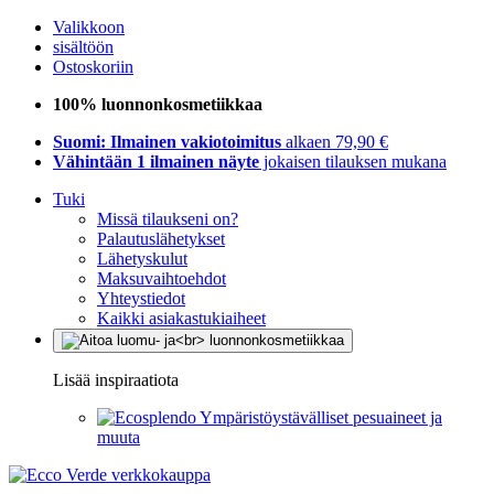
Valikkoon
sisältöön
Ostoskoriin
100% luonnonkosmetiikkaa
Suomi: Ilmainen vakiotoimitus
alkaen 79,90 €
Vähintään 1 ilmainen näyte
jokaisen tilauksen mukana
Tuki
Missä tilaukseni on?
Palautuslähetykset
Lähetyskulut
Maksuvaihtoehdot
Yhteystiedot
Kaikki asiakastukiaiheet
Lisää inspiraatiota
Ympäristöystävälliset pesuaineet ja
muuta