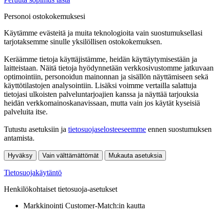
Personoi ostokokemuksesi
Käytämme evästeitä ja muita teknologioita vain suostumuksellasi
tarjotaksemme sinulle yksilöllisen ostokokemuksen.
Keräämme tietoja käyttäjistämme, heidän käyttäytymisestään ja
laitteistaan. Näitä tietoja hyödynnetään verkkosivustomme jatkuvaan
optimointiin, personoidun mainonnan ja sisällön näyttämiseen sekä
käyttötilastojen analysointiin. Lisäksi voimme vertailla salattuja
tietojasi ulkoisten palveluntarjoajien kanssa ja näyttää tarjouksia
heidän verkkomainoskanavissaan, mutta vain jos käytät kyseisiä
palveluita itse.
Tutustu asetuksiin ja
tietosuojaselosteeseemme
ennen suostumuksen
antamista.
Hyväksy
Vain välttämättömät
Mukauta asetuksia
Tietosuojakäytäntö
Henkilökohtaiset tietosuoja-asetukset
Markkinointi Customer-Match:in kautta