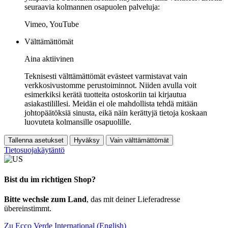
seuraavia kolmannen osapuolen palveluja:
Vimeo, YouTube
Välttämättömät
Aina aktiivinen
Teknisesti välttämättömät evästeet varmistavat vain
verkkosivustomme perustoiminnot. Niiden avulla voit
esimerkiksi kerätä tuotteita ostoskoriin tai kirjautua
asiakastilillesi. Meidän ei ole mahdollista tehdä mitään
johtopäätöksiä sinusta, eikä näin kerättyjä tietoja koskaan
luovuteta kolmansille osapuolille.
Tallenna asetukset
Hyväksy
Vain välttämättömät
Tietosuojakäytäntö
Bist du im richtigen Shop?
Bitte wechsle zum Land
, das mit deiner Lieferadresse
übereinstimmt.
Zu Ecco Verde International (English)