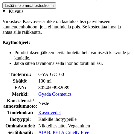
Lisää molemmat ostoskoriin
Kuvaus
Virkistävä Kasvovesisuihke on laadukas lisä päivittäiseen
kauneudenhoitoon, jota ei huuhdella pois. Se kosteuttaa ihoa ja
antaa sille raikkautta.
Käyttöohjeet:
Puhdistuksen jälkeen levitä tuotetta hellävaraisesti kasvoille ja
kaulalle.
Jatka sitten tavanomaisella ihonhoitorutiinillasi.
Tuotenro.:
GYA-GC160
Sisältö:
100 ml
EAN:
8054609982689
Merkki:
Gyada Cosmetics
Konsistenssi /
Neste
annostelumuoto:
Tuoteluokat:
Kasvovedet
Ihotyyppi:
Kaikille ihotyypeille
Ominaisuudet:
Nikkelitestattu, Vegaaninen
Sertifikaatit:
AIAB
,
PETA Cruelty Free