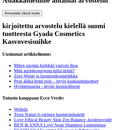
Asiakkaidemme antamat arvostelut
Arvostele tämä tuote
kirjoitettu arvostelu kielellä suomi
tuotteesta Gyada Cosmetics
Kasvovesisuihke
Uusimmat artikkelimme:
Miten suojata herkkää vauvan ihoa
Mitä aurinkosuojasta tulisi tietää?
Zero Waste ja luonnonkosmetiikka
Pese äläkä heitä pois – myös kuukautistuotteet
Hyönteissuoja - täysin luonnollisesti
Tutustu kauppaan Ecco Verde:
Weleda
Terra Naturi 6-värinen luomiväripaletti
Love Ethical Beauty Skin Zen Balance -kosteusvoide
BEN & ANNA Love Soap Shampoo Lemongrass