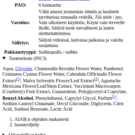
PAO:
6 kuukautta
Vältä aineen joutumista silmiin ja huuhtele
tarvittaessa runsaalla vedellä, Älä niele / juo,
Varoitus:
Vain ulkoiseen käyttöön, Käytä vain terveelle
iholle, Säilytä tuote turvallisesti ja lasten
ulottumattomissa
Säilytä viileässä, kuivassa paikassa ja valolta
Säilytys:
suojattuna
Pakkaustyyppi:
Suihkupullo / suihke
Tuoteseloste (INCI)
Aqua,
Glycerin
, Chamomilla Recutita Flower Water, Panthenol,
Centaurea Cyanus Flower Water, Calendula Officinalis Flower
[2]
[2]
Extract
, Malva Sylvestris Flower/Leaf Extract
, Agastache
Mexicana Flower/Leaf/Stem Extract, Vaccinium Macrocarpon
(Cranberry) Fruit Extract, Guaiazulene, Polyglyceryl-4 Caprylate,
[1]
Benzyl Alcohol
, Phenylethanol, Caprylyl Glycol, Parfum
,
Sodium Lauroyl Glutamate, Decyl Glucoside, Diglycerin, Citric
Acid, Sodium Benzoate, Lactic Acid
AIAB:n ohjeiden mukaisesti
luomuviljelty
Oikeudelliset tiedot