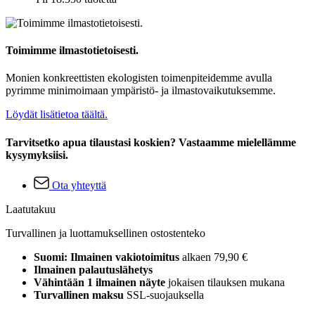
Toimimme ilmastotietoisesti.
Monien konkreettisten ekologisten toimenpiteidemme avulla
pyrimme minimoimaan ympäristö- ja ilmastovaikutuksemme.
Löydät lisätietoa täältä.
Tarvitsetko apua tilaustasi koskien? Vastaamme mielellämme
kysymyksiisi.
Ota yhteyttä
Laatutakuu
Turvallinen ja luottamuksellinen ostostenteko
Suomi: Ilmainen vakiotoimitus
alkaen 79,90 €
Ilmainen palautuslähetys
Vähintään 1 ilmainen näyte
jokaisen tilauksen mukana
Turvallinen maksu
SSL-suojauksella