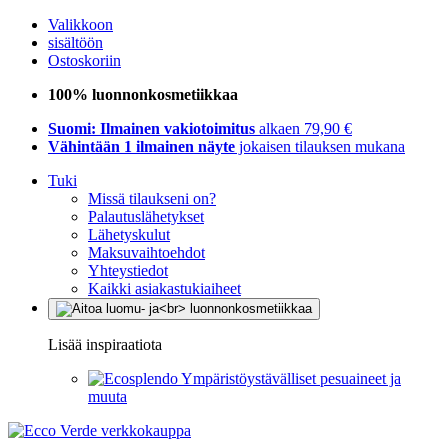
Valikkoon
sisältöön
Ostoskoriin
100% luonnonkosmetiikkaa
Suomi: Ilmainen vakiotoimitus
alkaen 79,90 €
Vähintään 1 ilmainen näyte
jokaisen tilauksen mukana
Tuki
Missä tilaukseni on?
Palautuslähetykset
Lähetyskulut
Maksuvaihtoehdot
Yhteystiedot
Kaikki asiakastukiaiheet
Lisää inspiraatiota
Ympäristöystävälliset pesuaineet ja
muuta