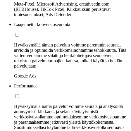
Meta-Pixel, Microsoft Advertising, creativecdn.com
(RTBHouse), TikTok Pixel, Klikkauksiin perustuvat
tuotesuositukset, Ads Defender
Laajennettu konversioseuranta
Hyväksymällä tämän palvelun voimme paremmin seurata,
arvioida ja optimoida verkkomainontamme tehokkuutta. Tätä
varten vertaamme salattuja henkilötietojasi seuraavien
ulkoisten palveluntarjoajien kanssa, mikäli käytät jo heidän
palvelujaan:
Google Ads
Performance
Hyväksymällä nämä palvelut voimme seurata ja analysoida
anonyymisti klikkaus- ja selauskäyttäytymistä
verkkosivustollamme optimoidaksemme verkkosivustoamme
ja parantaaksemme jatkuvasti yleistä käyttökokemusta.
Suostumuksellasi käytämme tällä verkkosivustolla seuraavia