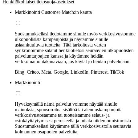
Henkilökohtaiset tietosuoja-asetukset
Markkinointi Customer-Match:in kautta
Suostumuksellasi tiedotamme sinulle myös verkkosivustomme
ulkopuolisista kampanjoista ja näytämme sinulle
asiaankuuluvia tuotteita. Tätä tarkoitusta varten
synkronoimme salatut henkilötietosi seuraavien ulkopuolisten
palveluntarjoajien kanssa ja käytämme heidän
verkkomainontakanaviaan, jos käytät jo heidän palvelujaan:
Bing, Criteo, Meta, Google, LinkedIn, Pinterest, TikTok
Markkinointi
Hyväksymällä nämä palvelut voimme näyttää sinulle
mainoksia, sponsoroitua sisältöä tai alennuskampanjoita
verkkosivustostamme tai tuotteistamme selaus- ja
ostokäyttäytymisesi perusteella ja mitata niiden onnistumista.
Suostumuksellasi käytämme tällä verkkosivustolla seuraavia
kolmannen osapuolen palveluita: