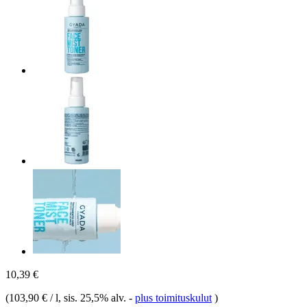
10,39 €
(
103,90 € / l
, sis. 25,5% alv.
-
plus toimituskulut
)