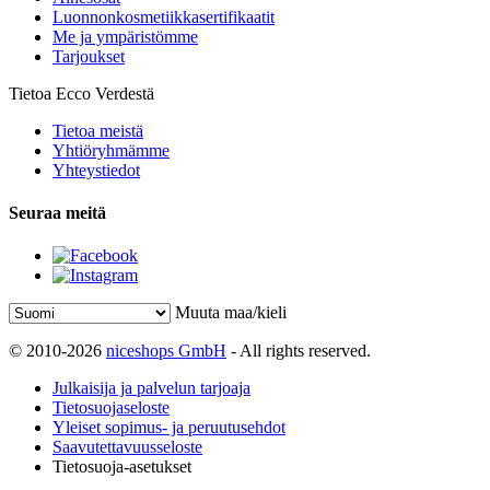
Luonnonkosmetiikkasertifikaatit
Me ja ympäristömme
Tarjoukset
Tietoa Ecco Verdestä
Tietoa meistä
Yhtiöryhmämme
Yhteystiedot
Seuraa meitä
Muuta maa/kieli
© 2010-2026
niceshops GmbH
- All rights reserved.
Julkaisija ja palvelun tarjoaja
Tietosuojaseloste
Yleiset sopimus- ja peruutusehdot
Saavutettavuusseloste
Tietosuoja-asetukset