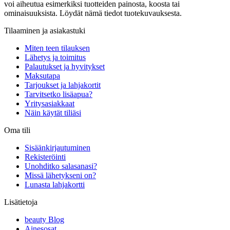
voi aiheutua esimerkiksi tuotteiden painosta, koosta tai
ominaisuuksista. Löydät nämä tiedot tuotekuvauksesta.
Tilaaminen ja asiakastuki
Miten teen tilauksen
Lähetys ja toimitus
Palautukset ja hyvitykset
Maksutapa
Tarjoukset ja lahjakortit
Tarvitsetko lisäapua?
Yritysasiakkaat
Näin käytät tiliäsi
Oma tili
Sisäänkirjautuminen
Rekisteröinti
Unohditko salasanasi?
Missä lähetykseni on?
Lunasta lahjakortti
Lisätietoja
beauty Blog
Ainesosat