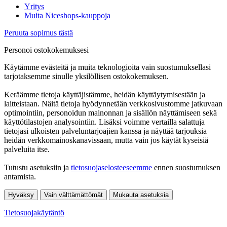
Yritys
Muita Niceshops-kauppoja
Peruuta sopimus tästä
Personoi ostokokemuksesi
Käytämme evästeitä ja muita teknologioita vain suostumuksellasi
tarjotaksemme sinulle yksilöllisen ostokokemuksen.
Keräämme tietoja käyttäjistämme, heidän käyttäytymisestään ja
laitteistaan. Näitä tietoja hyödynnetään verkkosivustomme jatkuvaan
optimointiin, personoidun mainonnan ja sisällön näyttämiseen sekä
käyttötilastojen analysointiin. Lisäksi voimme vertailla salattuja
tietojasi ulkoisten palveluntarjoajien kanssa ja näyttää tarjouksia
heidän verkkomainoskanavissaan, mutta vain jos käytät kyseisiä
palveluita itse.
Tutustu asetuksiin ja
tietosuojaselosteeseemme
ennen suostumuksen
antamista.
Hyväksy
Vain välttämättömät
Mukauta asetuksia
Tietosuojakäytäntö