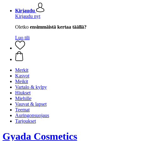
Kirjaudu
Kirjaudu nyt
Oletko
ensimmäistä kertaa täällä?
Luo tili
Merkit
Kasvot
Meikit
Vartalo & kylpy
Hiukset
Miehille
Vauvat & lapset
Teemat
Auringonsuojaus
Tarjoukset
Gyada Cosmetics