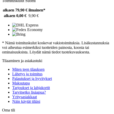
Toimituskulut Suomi
alkaen 79,90 €
ilmainen*
alkaen 0,00 €
9,90 €
* Nämä toimituskulut koskevat vakiotoimituksia. Lisäkustannuksia
voi aiheutua esimerkiksi tuotteiden painosta, koosta tai
ominaisuuksista. Löydät nämä tiedot tuotekuvauksesta.
Tilaaminen ja asiakastuki
Miten teen tilauksen
Lähetys ja toimitus
Palautukset ja hyvitykset
Maksutapa
Tarjoukset ja lahjakortit
Tarvitsetko lisäapua?
Yritysasiakkaat
Näin käytät tiliäsi
Oma tili