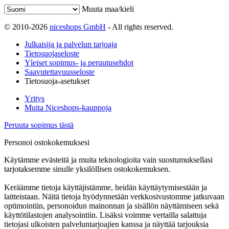
Muuta maa/kieli
© 2010-2026
niceshops GmbH
- All rights reserved.
Julkaisija ja palvelun tarjoaja
Tietosuojaseloste
Yleiset sopimus- ja peruutusehdot
Saavutettavuusseloste
Tietosuoja-asetukset
Yritys
Muita Niceshops-kauppoja
Peruuta sopimus tästä
Personoi ostokokemuksesi
Käytämme evästeitä ja muita teknologioita vain suostumuksellasi
tarjotaksemme sinulle yksilöllisen ostokokemuksen.
Keräämme tietoja käyttäjistämme, heidän käyttäytymisestään ja
laitteistaan. Näitä tietoja hyödynnetään verkkosivustomme jatkuvaan
optimointiin, personoidun mainonnan ja sisällön näyttämiseen sekä
käyttötilastojen analysointiin. Lisäksi voimme vertailla salattuja
tietojasi ulkoisten palveluntarjoajien kanssa ja näyttää tarjouksia