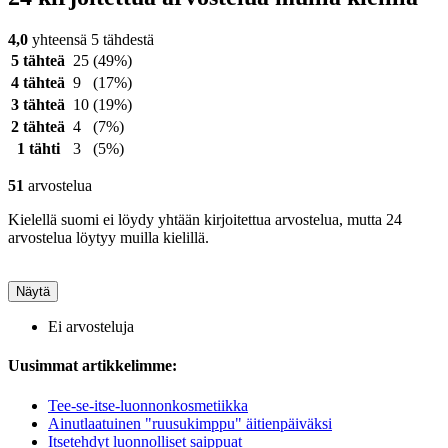
4,0
yhteensä 5 tähdestä
5 tähteä
25
(49%)
4 tähteä
9
(17%)
3 tähteä
10
(19%)
2 tähteä
4
(7%)
1 tähti
3
(5%)
51
arvostelua
Kielellä suomi ei löydy yhtään kirjoitettua arvostelua, mutta 24
arvostelua löytyy muilla kielillä.
Näytä
Ei arvosteluja
Uusimmat artikkelimme:
Tee-se-itse-luonnonkosmetiikka
Ainutlaatuinen "ruusukimppu" äitienpäiväksi
Itsetehdyt luonnolliset saippuat