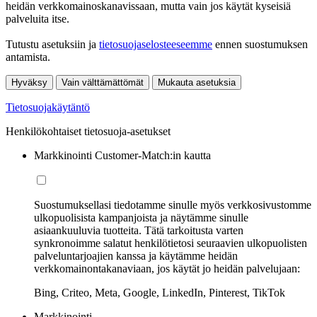
heidän verkkomainoskanavissaan, mutta vain jos käytät kyseisiä
palveluita itse.
Tutustu asetuksiin ja
tietosuojaselosteeseemme
ennen suostumuksen
antamista.
Hyväksy
Vain välttämättömät
Mukauta asetuksia
Tietosuojakäytäntö
Henkilökohtaiset tietosuoja-asetukset
Markkinointi Customer-Match:in kautta
Suostumuksellasi tiedotamme sinulle myös verkkosivustomme
ulkopuolisista kampanjoista ja näytämme sinulle
asiaankuuluvia tuotteita. Tätä tarkoitusta varten
synkronoimme salatut henkilötietosi seuraavien ulkopuolisten
palveluntarjoajien kanssa ja käytämme heidän
verkkomainontakanaviaan, jos käytät jo heidän palvelujaan:
Bing, Criteo, Meta, Google, LinkedIn, Pinterest, TikTok
Markkinointi