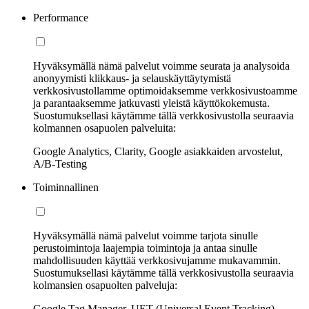
Performance
Hyväksymällä nämä palvelut voimme seurata ja analysoida
anonyymisti klikkaus- ja selauskäyttäytymistä
verkkosivustollamme optimoidaksemme verkkosivustoamme
ja parantaaksemme jatkuvasti yleistä käyttökokemusta.
Suostumuksellasi käytämme tällä verkkosivustolla seuraavia
kolmannen osapuolen palveluita:
Google Analytics, Clarity, Google asiakkaiden arvostelut,
A/B-Testing
Toiminnallinen
Hyväksymällä nämä palvelut voimme tarjota sinulle
perustoimintoja laajempia toimintoja ja antaa sinulle
mahdollisuuden käyttää verkkosivujamme mukavammin.
Suostumuksellasi käytämme tällä verkkosivustolla seuraavia
kolmansien osapuolten palveluja:
Google Tag Manager, UET (Universal Event Tracking)