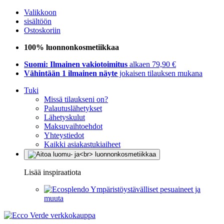
Valikkoon
sisältöön
Ostoskoriin
100% luonnonkosmetiikkaa
Suomi: Ilmainen vakiotoimitus
alkaen 79,90 €
Vähintään 1 ilmainen näyte
jokaisen tilauksen mukana
Tuki
Missä tilaukseni on?
Palautuslähetykset
Lähetyskulut
Maksuvaihtoehdot
Yhteystiedot
Kaikki asiakastukiaiheet
Lisää inspiraatiota
Ympäristöystävälliset pesuaineet ja
muuta