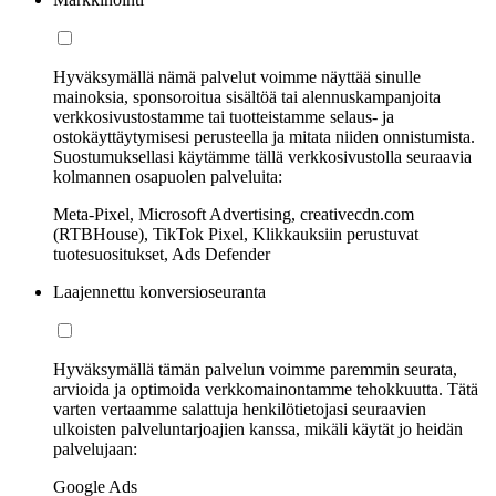
Hyväksymällä nämä palvelut voimme näyttää sinulle
mainoksia, sponsoroitua sisältöä tai alennuskampanjoita
verkkosivustostamme tai tuotteistamme selaus- ja
ostokäyttäytymisesi perusteella ja mitata niiden onnistumista.
Suostumuksellasi käytämme tällä verkkosivustolla seuraavia
kolmannen osapuolen palveluita:
Meta-Pixel, Microsoft Advertising, creativecdn.com
(RTBHouse), TikTok Pixel, Klikkauksiin perustuvat
tuotesuositukset, Ads Defender
Laajennettu konversioseuranta
Hyväksymällä tämän palvelun voimme paremmin seurata,
arvioida ja optimoida verkkomainontamme tehokkuutta. Tätä
varten vertaamme salattuja henkilötietojasi seuraavien
ulkoisten palveluntarjoajien kanssa, mikäli käytät jo heidän
palvelujaan:
Google Ads