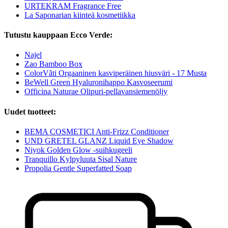
URTEKRAM Fragrance Free
La Saponarian kiinteä kosmetiikka
Tutustu kauppaan Ecco Verde:
Najel
Zao Bamboo Box
ColorVãti Orgaaninen kasviperäinen hiusväri - 17 Musta
BeWell Green Hyaluronihappo Kasvoseerumi
Officina Naturae Olipuri-pellavansiemenöljy
Uudet tuotteet:
BEMA COSMETICI Anti-Frizz Conditioner
UND GRETEL GLANZ Liquid Eye Shadow
Niyok Golden Glow -suihkugeeli
Tranquillo Kylpyluuta Sisal Nature
Propolia Gentle Superfatted Soap