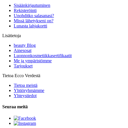
Sisäänkirjautuminen
Rekisteröinti
Unohditko salasanasi?
Missä lähetykseni on?
Lunasta lahjakortti
Lisätietoja
beauty Blog
Ainesosat
Luonnonkosmetiikkasertifikaatit
Me ja ympäristömme
Tarjoukset
Tietoa Ecco Verdestä
Tietoa meistä
Yhtiöryhmämme
Yhteystiedot
Seuraa meitä