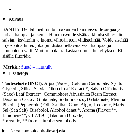
Kuvaus
SANTEn Dental med mintunmakuinen hammasvoide suojaa ja
hoitaa hampiat ja ikeniä. Hammasvoide sisältää kliinisesti testattua
salvian, ksylitolin ja luomu vihreän teen yhdistelmää. Voide sisältää
myös aitoa liitua, joka puhdistaa hellävaraisesti hampaat ja
hampaiden välit. Mintun maku raikastaa suun ja hengityksen. Ei
sisällä fluoridia.
Merkki:
Santé – naturally.
Lisätietoja
Tuoteseloste​ (INCI):
Aqua (Water), Calcium Carbonate, Xylitol,
Glycerin, Silica, Salvia Triloba Leaf Extract *, Salvia Officinalis
(Sage) Leaf Extract*, Commiphora Abyssinica Resin Extract,
Disodium Cocoyl Glutamate, Sodium Cocoyl Glutamate, Mentha
Piperita (Peppermint) Oil, Xanthan Gum, Algin, Hectorite, Maris
Sal (Sea Salt), Bisabolol, Alcohol denat.*, Aroma (Flavor)**,
Limonene**, CI 77891 (Titanium Dioxide)
* organic, ** from natural essential oils
Tietoa hampaidenhoitosarjasta