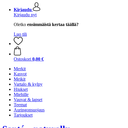
Kirjaudu
Kirjaudu nyt
Oletko
ensimmäistä kertaa täällä?
Luo tili
Ostoskori
0,00 €
Merkit
Kasvot
Meikit
Vartalo & kylpy
Hiukset
Miehille
Vauvat & lapset
Teemat
Auringonsuojaus
Tarjoukset