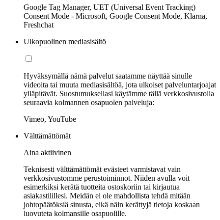
Google Tag Manager, UET (Universal Event Tracking)
Consent Mode - Microsoft, Google Consent Mode, Klarna,
Freshchat
Ulkopuolinen mediasisältö
Hyväksymällä nämä palvelut saatamme näyttää sinulle
videoita tai muuta mediasisältöä, jota ulkoiset palveluntarjoajat
ylläpitävät. Suostumuksellasi käytämme tällä verkkosivustolla
seuraavia kolmannen osapuolen palveluja:
Vimeo, YouTube
Välttämättömät
Aina aktiivinen
Teknisesti välttämättömät evästeet varmistavat vain
verkkosivustomme perustoiminnot. Niiden avulla voit
esimerkiksi kerätä tuotteita ostoskoriin tai kirjautua
asiakastilillesi. Meidän ei ole mahdollista tehdä mitään
johtopäätöksiä sinusta, eikä näin kerättyjä tietoja koskaan
luovuteta kolmansille osapuolille.