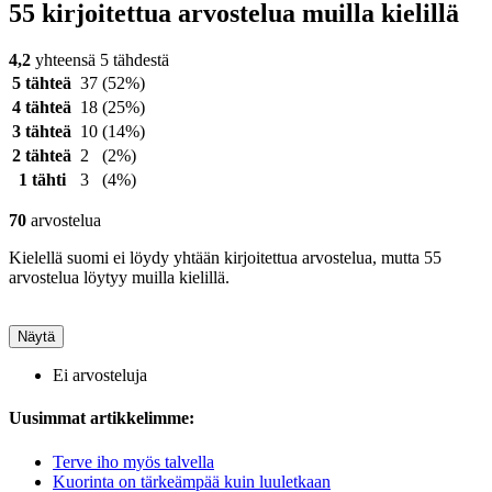
55 kirjoitettua arvostelua muilla kielillä
4,2
yhteensä 5 tähdestä
5 tähteä
37
(52%)
4 tähteä
18
(25%)
3 tähteä
10
(14%)
2 tähteä
2
(2%)
1 tähti
3
(4%)
70
arvostelua
Kielellä suomi ei löydy yhtään kirjoitettua arvostelua, mutta 55
arvostelua löytyy muilla kielillä.
Näytä
Ei arvosteluja
Uusimmat artikkelimme:
Terve iho myös talvella
Kuorinta on tärkeämpää kuin luuletkaan