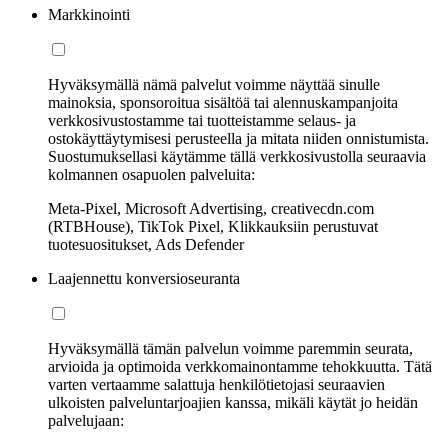
Markkinointi
Hyväksymällä nämä palvelut voimme näyttää sinulle
mainoksia, sponsoroitua sisältöä tai alennuskampanjoita
verkkosivustostamme tai tuotteistamme selaus- ja
ostokäyttäytymisesi perusteella ja mitata niiden onnistumista.
Suostumuksellasi käytämme tällä verkkosivustolla seuraavia
kolmannen osapuolen palveluita:
Meta-Pixel, Microsoft Advertising, creativecdn.com
(RTBHouse), TikTok Pixel, Klikkauksiin perustuvat
tuotesuositukset, Ads Defender
Laajennettu konversioseuranta
Hyväksymällä tämän palvelun voimme paremmin seurata,
arvioida ja optimoida verkkomainontamme tehokkuutta. Tätä
varten vertaamme salattuja henkilötietojasi seuraavien
ulkoisten palveluntarjoajien kanssa, mikäli käytät jo heidän
palvelujaan: