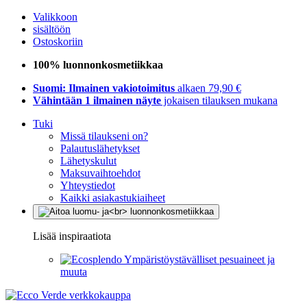
Valikkoon
sisältöön
Ostoskoriin
100% luonnonkosmetiikkaa
Suomi: Ilmainen vakiotoimitus
alkaen 79,90 €
Vähintään 1 ilmainen näyte
jokaisen tilauksen mukana
Tuki
Missä tilaukseni on?
Palautuslähetykset
Lähetyskulut
Maksuvaihtoehdot
Yhteystiedot
Kaikki asiakastukiaiheet
Lisää inspiraatiota
Ympäristöystävälliset pesuaineet ja
muuta