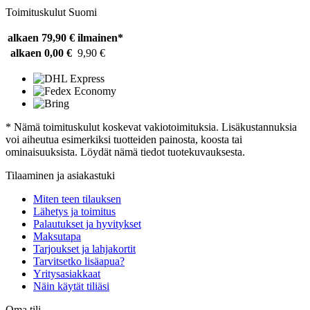
Toimituskulut Suomi
alkaen 79,90 €
ilmainen*
alkaen 0,00 €
9,90 €
* Nämä toimituskulut koskevat vakiotoimituksia. Lisäkustannuksia
voi aiheutua esimerkiksi tuotteiden painosta, koosta tai
ominaisuuksista. Löydät nämä tiedot tuotekuvauksesta.
Tilaaminen ja asiakastuki
Miten teen tilauksen
Lähetys ja toimitus
Palautukset ja hyvitykset
Maksutapa
Tarjoukset ja lahjakortit
Tarvitsetko lisäapua?
Yritysasiakkaat
Näin käytät tiliäsi
Oma tili