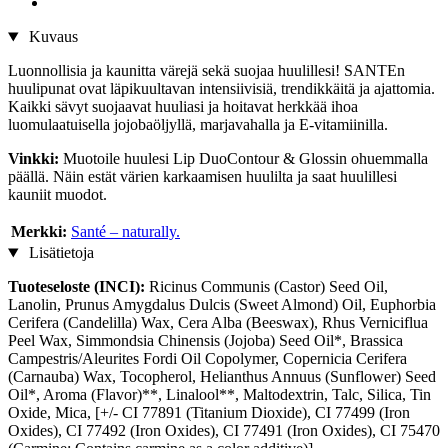
Kuvaus
Luonnollisia ja kaunitta värejä sekä suojaa huulillesi! SANTEn
huulipunat ovat läpikuultavan intensiivisiä, trendikkäitä ja ajattomia.
Kaikki sävyt suojaavat huuliasi ja hoitavat herkkää ihoa
luomulaatuisella jojobaöljyllä, marjavahalla ja E-vitamiinilla.
Vinkki:
Muotoile huulesi Lip DuoContour & Glossin ohuemmalla
päällä. Näin estät värien karkaamisen huulilta ja saat huulillesi
kauniit muodot.
Merkki:
Santé – naturally.
Lisätietoja
Tuoteseloste (INCI):
Ricinus Communis (Castor) Seed Oil,
Lanolin, Prunus Amygdalus Dulcis (Sweet Almond) Oil, Euphorbia
Cerifera (Candelilla) Wax, Cera Alba (Beeswax), Rhus Verniciflua
Peel Wax, Simmondsia Chinensis (Jojoba) Seed Oil*, Brassica
Campestris/Aleurites Fordi Oil Copolymer, Copernicia Cerifera
(Carnauba) Wax, Tocopherol, Helianthus Annuus (Sunflower) Seed
Oil*, Aroma (Flavor)**, Linalool**, Maltodextrin, Talc, Silica, Tin
Oxide, Mica, [+/- CI 77891 (Titanium Dioxide), CI 77499 (Iron
Oxides), CI 77492 (Iron Oxides), CI 77491 (Iron Oxides), CI 75470