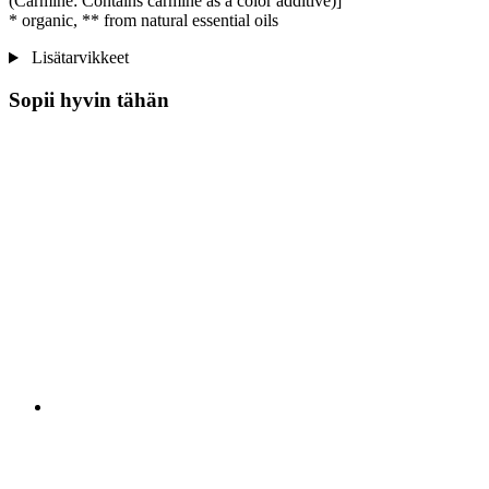
(Carmine: Contains carmine as a color additive)]
* organic, ** from natural essential oils
Lisätarvikkeet
Sopii hyvin tähän