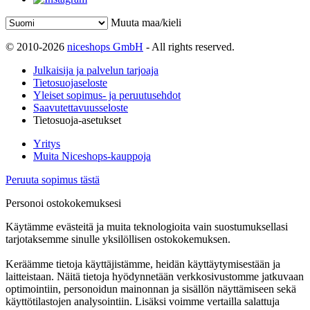
Muuta maa/kieli
© 2010-2026
niceshops GmbH
- All rights reserved.
Julkaisija ja palvelun tarjoaja
Tietosuojaseloste
Yleiset sopimus- ja peruutusehdot
Saavutettavuusseloste
Tietosuoja-asetukset
Yritys
Muita Niceshops-kauppoja
Peruuta sopimus tästä
Personoi ostokokemuksesi
Käytämme evästeitä ja muita teknologioita vain suostumuksellasi
tarjotaksemme sinulle yksilöllisen ostokokemuksen.
Keräämme tietoja käyttäjistämme, heidän käyttäytymisestään ja
laitteistaan. Näitä tietoja hyödynnetään verkkosivustomme jatkuvaan
optimointiin, personoidun mainonnan ja sisällön näyttämiseen sekä
käyttötilastojen analysointiin. Lisäksi voimme vertailla salattuja