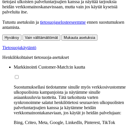
tietojasi ulkoisten palveluntarjoajien kanssa ja näyttää tarjouksia
heidän verkkomainoskanavissaan, mutta vain jos käytät kyseisiä
palveluita itse.
Tutustu asetuksiin ja
tietosuojaselosteeseemme
ennen suostumuksen
antamista.
Hyväksy
Vain välttämättömät
Mukauta asetuksia
Tietosuojakäytäntö
Henkilökohtaiset tietosuoja-asetukset
Markkinointi Customer-Match:in kautta
Suostumuksellasi tiedotamme sinulle myös verkkosivustomme
ulkopuolisista kampanjoista ja näytämme sinulle
asiaankuuluvia tuotteita. Tätä tarkoitusta varten
synkronoimme salatut henkilötietosi seuraavien ulkopuolisten
palveluntarjoajien kanssa ja käytämme heidän
verkkomainontakanaviaan, jos käytät jo heidän palvelujaan:
Bing, Criteo, Meta, Google, LinkedIn, Pinterest, TikTok