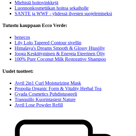
Miehisiä hoitovinkkejä
Luonnonkosmetiikan hoitoa sekaiholle
SANTE ja WWF - yhdessä ilvesten suojelemiseksi
Tutustu kauppaan Ecco Verde:
benecos
Lily Lolo Tapered Contour sivellin
Himalaya's Dreams Smooth & Glossy Hiusöljy
Jooga Keskittyminen & Energia Eteerinen Öljy
100% Pure Coconut Milk Restorative Shampoo
Uudet tuotteet:
Avril 2in1 Curl Moisturizing Mask
Propolia Organic Form & Vitality Herbal Tea
Gyada Cosmetics Puhdistusgeeli
Tranquillo Kuorintasieni Nature
Avril Lose Powder Refill