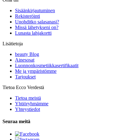
Sisäänkirjautuminen
Rekisteröinti
Unohditko salasanasi?
Missä lähetykseni on?
Lunasta lahjakortti
Lisätietoja
beauty Blog
Ainesosat
Luonnonkosmetiikkasertifikaatit
Me ja ympäristömme
Tarjoukset
Tietoa Ecco Verdestä
Tietoa meistä
Yhtiöryhmämme
Yhteystiedot
Seuraa meitä