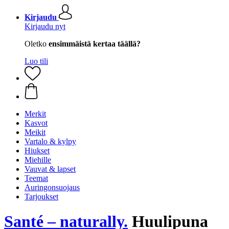
Kirjaudu
Kirjaudu nyt
Oletko
ensimmäistä kertaa täällä?
Luo tili
Merkit
Kasvot
Meikit
Vartalo & kylpy
Hiukset
Miehille
Vauvat & lapset
Teemat
Auringonsuojaus
Tarjoukset
Santé – naturally.
Huulipuna