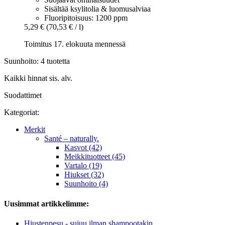
Sisältää ksylitolia & luomusalviaa
Fluoripitoisuus: 1200 ppm
5,29 €
(70,53 € / l)
Toimitus 17. elokuuta mennessä
Suunhoito: 4 tuotetta
Kaikki hinnat sis. alv.
Suodattimet
Kategoriat:
Merkit
Santé – naturally.
Kasvot (42)
Meikkituotteet (45)
Vartalo (19)
Hiukset (32)
Suunhoito (4)
Uusimmat artikkelimme:
Hiustenpesu - sujuu ilman shampootakin