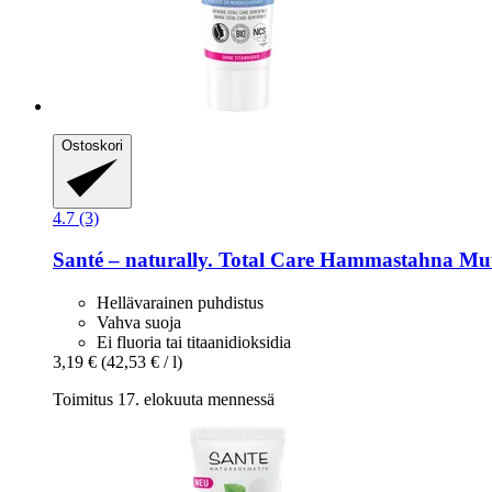
Ostoskori
4.7 (3)
Santé – naturally.
Total Care Hammastahna Muu
Hellävarainen puhdistus
Vahva suoja
Ei fluoria tai titaanidioksidia
3,19 €
(42,53 € / l)
Toimitus 17. elokuuta mennessä