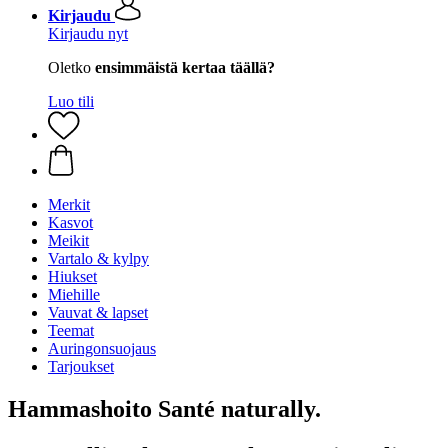
Kirjaudu
Kirjaudu nyt
Oletko
ensimmäistä kertaa täällä?
Luo tili
Merkit
Kasvot
Meikit
Vartalo & kylpy
Hiukset
Miehille
Vauvat & lapset
Teemat
Auringonsuojaus
Tarjoukset
Hammashoito Santé naturally.