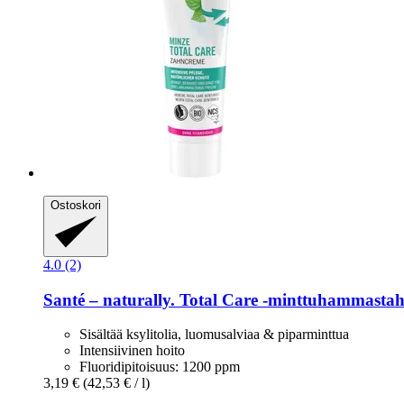
Ostoskori
4.0 (2)
Santé – naturally.
Total Care -​minttuhammastah
Sisältää ksylitolia, luomusalviaa & piparminttua
Intensiivinen hoito
Fluoridipitoisuus: 1200 ppm
3,19 €
(42,53 € / l)