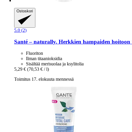
Ostoskori
5.0 (2)
Santé – naturally.
Herkkien hampaiden hoitoon t
Fluoriton
Ilman titaanioksidia
Sisältää merisuolaa ja ksylitolia
5,29 €
(70,53 € / l)
Toimitus 17. elokuuta mennessä