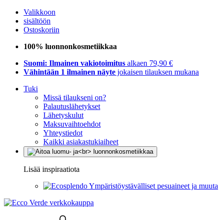
Valikkoon
sisältöön
Ostoskoriin
100% luonnonkosmetiikkaa
Suomi: Ilmainen vakiotoimitus
alkaen 79,90 €
Vähintään 1 ilmainen näyte
jokaisen tilauksen mukana
Tuki
Missä tilaukseni on?
Palautuslähetykset
Lähetyskulut
Maksuvaihtoehdot
Yhteystiedot
Kaikki asiakastukiaiheet
Lisää inspiraatiota
Ympäristöystävälliset pesuaineet ja muuta