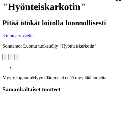
"Hyönteiskarkotin"
Pitää ötökät loitolla luonnollisesti
3 tuotearvostelua
Sonnentor Luomu tuoksuöljy "Hyönteiskarkotin"
Myyty loppuun
Myymälämme ei enää myy tätä tuotetta.
Samankaltaiset tuotteet