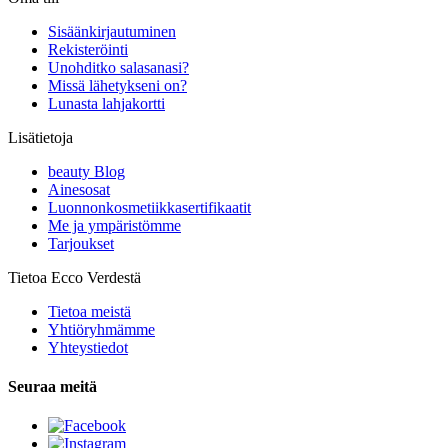
Sisäänkirjautuminen
Rekisteröinti
Unohditko salasanasi?
Missä lähetykseni on?
Lunasta lahjakortti
Lisätietoja
beauty Blog
Ainesosat
Luonnonkosmetiikkasertifikaatit
Me ja ympäristömme
Tarjoukset
Tietoa Ecco Verdestä
Tietoa meistä
Yhtiöryhmämme
Yhteystiedot
Seuraa meitä