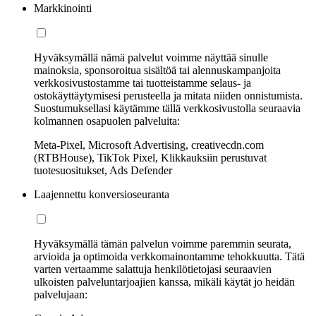
Markkinointi
Hyväksymällä nämä palvelut voimme näyttää sinulle
mainoksia, sponsoroitua sisältöä tai alennuskampanjoita
verkkosivustostamme tai tuotteistamme selaus- ja
ostokäyttäytymisesi perusteella ja mitata niiden onnistumista.
Suostumuksellasi käytämme tällä verkkosivustolla seuraavia
kolmannen osapuolen palveluita:
Meta-Pixel, Microsoft Advertising, creativecdn.com
(RTBHouse), TikTok Pixel, Klikkauksiin perustuvat
tuotesuositukset, Ads Defender
Laajennettu konversioseuranta
Hyväksymällä tämän palvelun voimme paremmin seurata,
arvioida ja optimoida verkkomainontamme tehokkuutta. Tätä
varten vertaamme salattuja henkilötietojasi seuraavien
ulkoisten palveluntarjoajien kanssa, mikäli käytät jo heidän
palvelujaan: