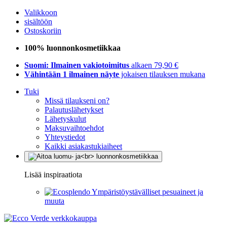
Valikkoon
sisältöön
Ostoskoriin
100% luonnonkosmetiikkaa
Suomi: Ilmainen vakiotoimitus
alkaen 79,90 €
Vähintään 1 ilmainen näyte
jokaisen tilauksen mukana
Tuki
Missä tilaukseni on?
Palautuslähetykset
Lähetyskulut
Maksuvaihtoehdot
Yhteystiedot
Kaikki asiakastukiaiheet
Lisää inspiraatiota
Ympäristöystävälliset pesuaineet ja
muuta