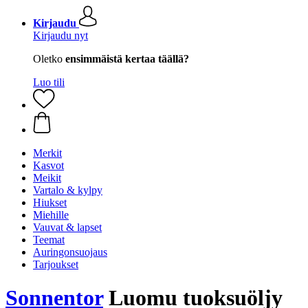
Kirjaudu
Kirjaudu nyt
Oletko
ensimmäistä kertaa täällä?
Luo tili
Merkit
Kasvot
Meikit
Vartalo & kylpy
Hiukset
Miehille
Vauvat & lapset
Teemat
Auringonsuojaus
Tarjoukset
Sonnentor
Luomu tuoksuöljy