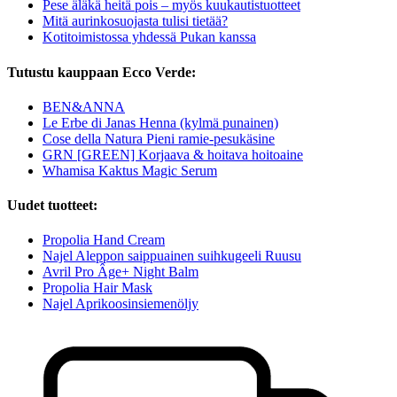
Pese äläkä heitä pois – myös kuukautistuotteet
Mitä aurinkosuojasta tulisi tietää?
Kotitoimistossa yhdessä Pukan kanssa
Tutustu kauppaan Ecco Verde:
BEN&ANNA
Le Erbe di Janas Henna (kylmä punainen)
Cose della Natura Pieni ramie-pesukäsine
GRN [GREEN] Korjaava & hoitava hoitoaine
Whamisa Kaktus Magic Serum
Uudet tuotteet:
Propolia Hand Cream
Najel Aleppon saippuainen suihkugeeli Ruusu
Avril Pro Âge+ Night Balm
Propolia Hair Mask
Najel Aprikoosinsiemenöljy