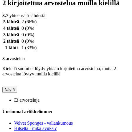
2 kirjoitettua arvostelua muilla kielillä
3,7
yhteensä 5 tähdestä
5 tähteä
2
(66%)
4 tähteä
0
(0%)
3 tähteä
0
(0%)
2 tähteä
0
(0%)
1 tähti
1
(33%)
3
arvostelua
Kielellä suomi ei löydy yhtään kirjoitettua arvostelua, mutta 2
arvostelua löytyy muilla kielillä.
Näytä
Ei arvosteluja
Uusimmat artikkelimme:
Velvet Sponges - vallankumous
Hilsettä - mikä avuksi?