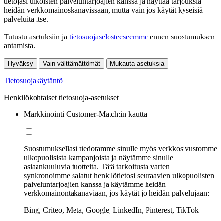
tietojasi ulkoisten palveluntarjoajien kanssa ja näyttää tarjouksia
heidän verkkomainoskanavissaan, mutta vain jos käytät kyseisiä
palveluita itse.
Tutustu asetuksiin ja
tietosuojaselosteeseemme
ennen suostumuksen
antamista.
Hyväksy
Vain välttämättömät
Mukauta asetuksia
Tietosuojakäytäntö
Henkilökohtaiset tietosuoja-asetukset
Markkinointi Customer-Match:in kautta
Suostumuksellasi tiedotamme sinulle myös verkkosivustomme
ulkopuolisista kampanjoista ja näytämme sinulle
asiaankuuluvia tuotteita. Tätä tarkoitusta varten
synkronoimme salatut henkilötietosi seuraavien ulkopuolisten
palveluntarjoajien kanssa ja käytämme heidän
verkkomainontakanaviaan, jos käytät jo heidän palvelujaan:
Bing, Criteo, Meta, Google, LinkedIn, Pinterest, TikTok