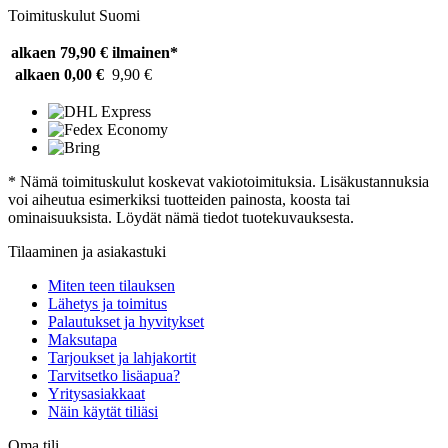
Toimituskulut Suomi
alkaen 79,90 €
ilmainen*
alkaen 0,00 €
9,90 €
* Nämä toimituskulut koskevat vakiotoimituksia. Lisäkustannuksia
voi aiheutua esimerkiksi tuotteiden painosta, koosta tai
ominaisuuksista. Löydät nämä tiedot tuotekuvauksesta.
Tilaaminen ja asiakastuki
Miten teen tilauksen
Lähetys ja toimitus
Palautukset ja hyvitykset
Maksutapa
Tarjoukset ja lahjakortit
Tarvitsetko lisäapua?
Yritysasiakkaat
Näin käytät tiliäsi
Oma tili