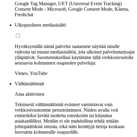
Google Tag Manager, UET (Universal Event Tracking)
Consent Mode - Microsoft, Google Consent Mode, Klarna,
Freshchat
Ulkopuolinen mediasisältö
Hyväksymällä nämä palvelut saatamme näyttää sinulle
videoita tai muuta mediasisältöä, jota ulkoiset palveluntarjoajat
ylläpitävät. Suostumuksellasi käytämme tällä verkkosivustolla
seuraavia kolmannen osapuolen palveluja:
Vimeo, YouTube
Välttämättömät
Aina aktiivinen
Teknisesti välttämättömät evästeet varmistavat vain
verkkosivustomme perustoiminnot. Niiden avulla voit
esimerkiksi kerätä tuotteita ostoskoriin tai kirjautua
asiakastilillesi. Meidän ei ole mahdollista tehdä mitään
johtopäätöksiä sinusta, eikä näin kerättyjä tietoja koskaan
luovuteta kolmansille osapuolille.