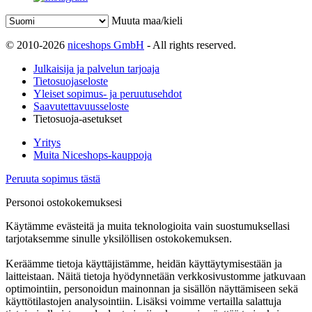
Muuta maa/kieli
© 2010-2026
niceshops GmbH
- All rights reserved.
Julkaisija ja palvelun tarjoaja
Tietosuojaseloste
Yleiset sopimus- ja peruutusehdot
Saavutettavuusseloste
Tietosuoja-asetukset
Yritys
Muita Niceshops-kauppoja
Peruuta sopimus tästä
Personoi ostokokemuksesi
Käytämme evästeitä ja muita teknologioita vain suostumuksellasi
tarjotaksemme sinulle yksilöllisen ostokokemuksen.
Keräämme tietoja käyttäjistämme, heidän käyttäytymisestään ja
laitteistaan. Näitä tietoja hyödynnetään verkkosivustomme jatkuvaan
optimointiin, personoidun mainonnan ja sisällön näyttämiseen sekä
käyttötilastojen analysointiin. Lisäksi voimme vertailla salattuja