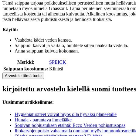
Tämä saippua tarjoaa poikkeuksellisen perusteellisen mutta hellävarai
tunnetaan myös nimellä Ghassoul. Tämä perinteinen savimineraali omaa
tarpeellista kosteutta tai aiheuttaa kuivuutta. Alkalinen koostumus, jo
tästä hellävaraisesta puhdistuksesta ja hennosta tuoksusta.
Käyttö:
Vaahdota kädet veden kanssa.
Saippuoi kasvot ja vartalo, huuhtele sitten haalealla vedellä.
Anna saippuan kuivua kokonaan.
Merkki:
SPEICK
Saippuan koostumus:
Kiinteä
Arvostele tämä tuote
kirjoitettu arvostelu kielellä suomi tuo
Uusimmat artikkelimme:
Hygieniatuotteet voivat myös olla hyväksi planeetalle
Hunaja - parantava ihmelääke
Sopivan pohjustuksen etsintä: Ecco Verden pohjustusopas
Ihokarvojenpoisto vahaamalla onnistuu myös luonnonkosmetiik