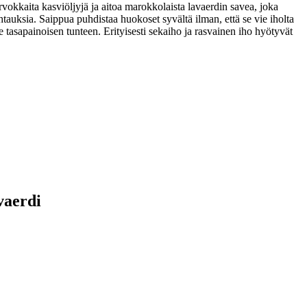
vokkaita kasviöljyjä ja aitoa marokkolaista lavaerdin savea, joka
auksia. Saippua puhdistaa huokoset syvältä ilman, että se vie iholta
e tasapainoisen tunteen. Erityisesti sekaiho ja rasvainen iho hyötyvät
vaerdi