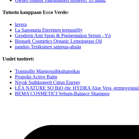
Oletko ostanut vääränlaisen tuotteen? Ei hätää.
Tutustu kauppaan Ecco Verde:
lavera
La Saponaria Eteerinen teepuuöljy
Geoderm Anti Spots & Pigmentation Serum - Yö
Biopark Cosmetics Organic Lemongrass Oil
pandoo Teräksinen saippua-alusta
Uudet tuotteet:
Tranquillo Mangosuihkuhansikas
Propolia Active Balm
Niyok Suihkugeeli Citrus Energy
LÉA NATURE SO BiO étic HYDRA Aloe Vera -termovesisui
BEMA COSMETICI Sebum-Balance Shampoo