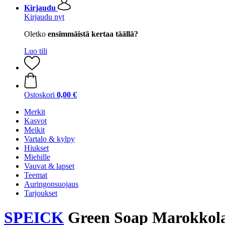
Kirjaudu
Kirjaudu nyt
Oletko
ensimmäistä kertaa täällä?
Luo tili
Ostoskori
0,00 €
Merkit
Kasvot
Meikit
Vartalo & kylpy
Hiukset
Miehille
Vauvat & lapset
Teemat
Auringonsuojaus
Tarjoukset
SPEICK
Green Soap Marokkola