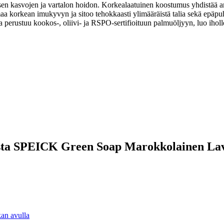
sen kasvojen ja vartalon hoidon. Korkealaatuinen koostumus yhdistää ar
 korkean imukyvyn ja sitoo tehokkaasti ylimääräistä talia sekä epäpuht
ka perustuu kookos-, oliivi- ja RSPO-sertifioituun palmuöljyyn, luo iholl
tteesta SPEICK Green Soap Marokkolainen La
an avulla