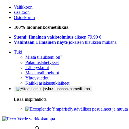
Valikkoon
sisältöön
Ostoskoriin
100% luonnonkosmetiikkaa
Suomi: Ilmainen vakiotoimitus
alkaen 79,90 €
Vähintään 1 ilmainen näyte
jokaisen tilauksen mukana
Tuki
Missä tilaukseni on?
Palautuslähetykset
Lähetyskulut
Maksuvaihtoehdot
Yhteystiedot
Kaikki asiakastukiaiheet
Lisää inspiraatiota
Ympäristöystävälliset pesuaineet ja muuta