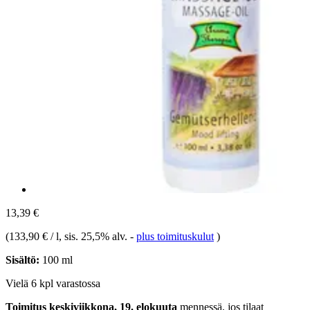
13,39 €
(
133,90 € / l
, sis. 25,5% alv.
-
plus toimituskulut
)
Sisältö:
100 ml
Vielä 6 kpl varastossa
Toimitus keskiviikkona, 19. elokuuta
mennessä, jos tilaat