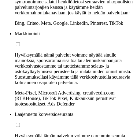
synkronoimme salatut henkilötietosi seuraavien ulkopuolisten
palveluntarjoajien kanssa ja käytämme heidän
verkkomainontakanaviaan, jos käytät jo heidän palvelujaan:
Bing, Criteo, Meta, Google, LinkedIn, Pinterest, TikTok
Markkinointi
Hyväksymällä nämä palvelut voimme näyttää sinulle
mainoksia, sponsoroitua sisältöä tai alennuskampanjoita
verkkosivustostamme tai tuotteistamme selaus- ja
ostokäyttäytymisesi perusteella ja mitata niiden onnistumista.
Suostumuksellasi käytämme tällä verkkosivustolla seuraavia
kolmannen osapuolen palveluita:
Meta-Pixel, Microsoft Advertising, creativecdn.com
(RTBHouse), TikTok Pixel, Klikkauksiin perustuvat
tuotesuositukset, Ads Defender
Laajennettu konversioseuranta
Hyväksymällä tämän palvelun voimme paremmin seurata,