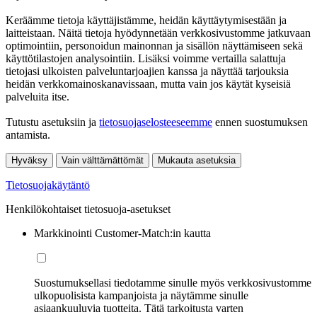
Keräämme tietoja käyttäjistämme, heidän käyttäytymisestään ja
laitteistaan. Näitä tietoja hyödynnetään verkkosivustomme jatkuvaan
optimointiin, personoidun mainonnan ja sisällön näyttämiseen sekä
käyttötilastojen analysointiin. Lisäksi voimme vertailla salattuja
tietojasi ulkoisten palveluntarjoajien kanssa ja näyttää tarjouksia
heidän verkkomainoskanavissaan, mutta vain jos käytät kyseisiä
palveluita itse.
Tutustu asetuksiin ja
tietosuojaselosteeseemme
ennen suostumuksen
antamista.
Hyväksy
Vain välttämättömät
Mukauta asetuksia
Tietosuojakäytäntö
Henkilökohtaiset tietosuoja-asetukset
Markkinointi Customer-Match:in kautta
Suostumuksellasi tiedotamme sinulle myös verkkosivustomme
ulkopuolisista kampanjoista ja näytämme sinulle
asiaankuuluvia tuotteita. Tätä tarkoitusta varten