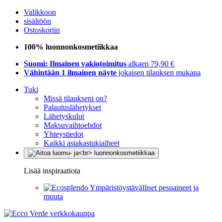
Valikkoon
sisältöön
Ostoskoriin
100% luonnonkosmetiikkaa
Suomi: Ilmainen vakiotoimitus
alkaen 79,90 €
Vähintään 1 ilmainen näyte
jokaisen tilauksen mukana
Tuki
Missä tilaukseni on?
Palautuslähetykset
Lähetyskulut
Maksuvaihtoehdot
Yhteystiedot
Kaikki asiakastukiaiheet
Lisää inspiraatiota
Ympäristöystävälliset pesuaineet ja
muuta