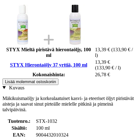
STYX Mieltä piristävä hierontaöljy, 100
13,39 €
(133,90 € /
ml
l)
13,39 €
STYX Hierontaöljy 37 yrttiä, 100 ml
(133,90 € / l)
Kokonaishinta:
26,78 €
Lisää molemmat ostoskoriin
Kuvaus
Mäkikuismaöljy ja korkealaatuiset kasvi- ja eteeriset öljyt piristävät
aisteja ja saavat sinut pirteälle mielelle pitkinä ja pimeinä
talvipäivinä.
Tuotenro.:
STX-1032
Sisältö:
100 ml
EAN:
9004432010324