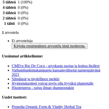
5 tähteä
1
(100%)
4 tähteä
0
(0%)
3 tähteä
0
(0%)
2 tähteä
0
(0%)
1 tähti
0
(0%)
1
arvostelu
Ei arvosteluja
Kirjoita ensimmäinen arvostelu tästä tuotteesta.
Uusimmat artikkelimme:
CMD:n Rio De Coco - arvokasta suojaa ja hoitoa ihollesi
Varhainhankintakampanja kansainvälisenä naistenpäivänä
2021
Silmälasit ja täydellinen meikki
Hygieniatuotteet voivat myös olla hyväksi planeetalle
Hiustenpesu - sujuu ilman shampootakin
Uudet tuotteet:
Propolia Organic Form & Vitality Herbal Tea