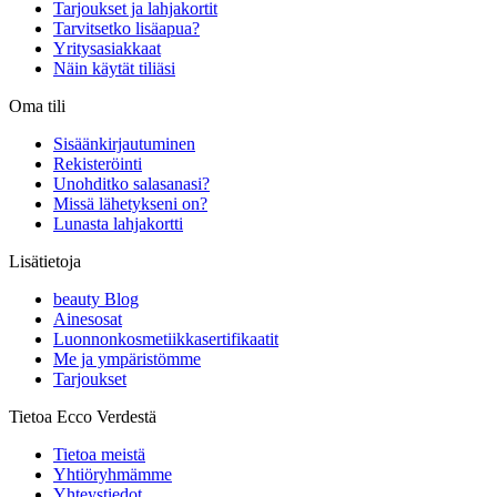
Tarjoukset ja lahjakortit
Tarvitsetko lisäapua?
Yritysasiakkaat
Näin käytät tiliäsi
Oma tili
Sisäänkirjautuminen
Rekisteröinti
Unohditko salasanasi?
Missä lähetykseni on?
Lunasta lahjakortti
Lisätietoja
beauty Blog
Ainesosat
Luonnonkosmetiikkasertifikaatit
Me ja ympäristömme
Tarjoukset
Tietoa Ecco Verdestä
Tietoa meistä
Yhtiöryhmämme
Yhteystiedot