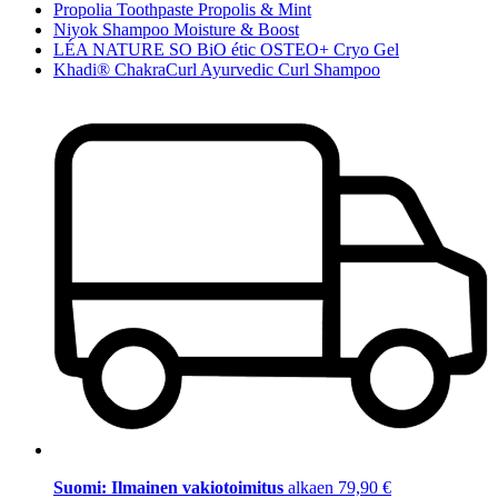
Propolia Toothpaste Propolis & Mint
Niyok Shampoo Moisture & Boost
LÉA NATURE SO BiO étic OSTEO+ Cryo Gel
Khadi® ChakraCurl Ayurvedic Curl Shampoo
Suomi: Ilmainen vakiotoimitus
alkaen 79,90 €