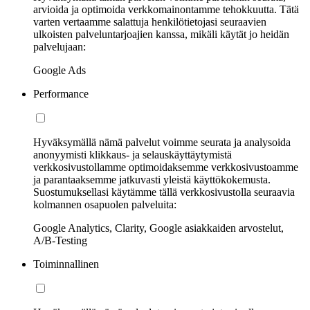
arvioida ja optimoida verkkomainontamme tehokkuutta. Tätä
varten vertaamme salattuja henkilötietojasi seuraavien
ulkoisten palveluntarjoajien kanssa, mikäli käytät jo heidän
palvelujaan:
Google Ads
Performance
Hyväksymällä nämä palvelut voimme seurata ja analysoida
anonyymisti klikkaus- ja selauskäyttäytymistä
verkkosivustollamme optimoidaksemme verkkosivustoamme
ja parantaaksemme jatkuvasti yleistä käyttökokemusta.
Suostumuksellasi käytämme tällä verkkosivustolla seuraavia
kolmannen osapuolen palveluita:
Google Analytics, Clarity, Google asiakkaiden arvostelut,
A/B-Testing
Toiminnallinen