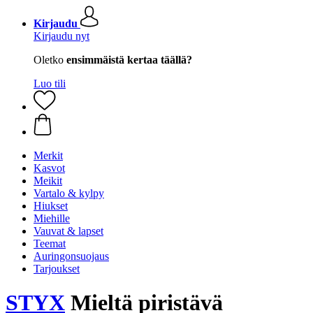
Kirjaudu
Kirjaudu nyt
Oletko
ensimmäistä kertaa täällä?
Luo tili
Merkit
Kasvot
Meikit
Vartalo & kylpy
Hiukset
Miehille
Vauvat & lapset
Teemat
Auringonsuojaus
Tarjoukset
STYX
Mieltä piristävä