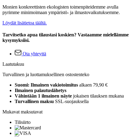
Monien konkreettisten ekologisten toimenpiteidemme avulla
pyrimme minimoimaan ympäristö- ja ilmastovaikutuksemme.
Löydät lisätietoa täältä.
Tarvitsetko apua tilaustasi koskien? Vastaamme mielellämme
kysymyksiisi.
Ota yhteyttä
Laatutakuu
Turvallinen ja luottamuksellinen ostostenteko
Suomi: Ilmainen vakiotoimitus
alkaen 79,90 €
Ilmainen palautuslähetys
Vähintään 1 ilmainen näyte
jokaisen tilauksen mukana
Turvallinen maksu
SSL-suojauksella
Mukavat maksutavat
Tilisiirto