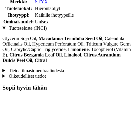
Merkki:
STYX
Tuoteluokat:
Hierontaöljyt
Ihotyyppi:
Kaikille ihotyypeille
Ominaisuudet:
Unisex
Tuoteseloste (INCI)
Glycerin Soja Oil,
Macadamia Ternifolia Seed Oil
, Calendula
Officinalis Oil, Hypericum Perforatum Oil, Triticum Vulgare Germ
Oil, Caprylic/Capric Triglyceride,
Limonene
, Tocopherol (Vitamin
E),
Citrus Bergamia Leaf Oil
,
Linalool
,
Citrus Aurantium
Dulcis Peel Oil
,
Citral
Tietoa ilmastoneutraaliudesta
Oikeudelliset tiedot
Sopii hyvin tähän