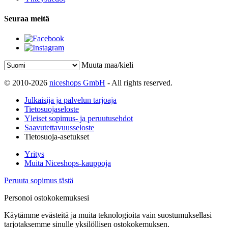
Seuraa meitä
Muuta maa/kieli
© 2010-2026
niceshops GmbH
- All rights reserved.
Julkaisija ja palvelun tarjoaja
Tietosuojaseloste
Yleiset sopimus- ja peruutusehdot
Saavutettavuusseloste
Tietosuoja-asetukset
Yritys
Muita Niceshops-kauppoja
Peruuta sopimus tästä
Personoi ostokokemuksesi
Käytämme evästeitä ja muita teknologioita vain suostumuksellasi
tarjotaksemme sinulle yksilöllisen ostokokemuksen.