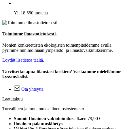
Yli 18.550 tuotetta
Toimimme ilmastotietoisesti.
Monien konkreettisten ekologisten toimenpiteidemme avulla
pyrimme minimoimaan ympäristö- ja ilmastovaikutuksemme.
Löydät lisätietoa täältä.
Tarvitsetko apua tilaustasi koskien? Vastaamme mielellämme
kysymyksiisi.
Ota yhteyttä
Laatutakuu
Turvallinen ja luottamuksellinen ostostenteko
Suomi: Ilmainen vakiotoimitus
alkaen 79,90 €
Ilmainen palautuslähetys
Vähintään 1 ilmainen näyte
jokaisen tilauksen mukana