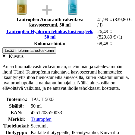
Tautropfen Amaranth rakentava
41,99 €
(839,80 €
kasvoseerumi, 50 ml
/ l)
Tautropfen Hyaluron tehokas kosteusgeeli,
26,49 €
50 ml
(529,80 € / l)
Kokonaishinta:
68,48 €
Lisää molemmat ostoskoriin
Kuvaus
Antaa huomattavasti virkeämmän, sileämmän ja säteilevämmän
ihon! Tämä Tautropfenin rakentava kasvoseerumi hemmottelee
ikääntynyttä ihoa hienostuneilla ainesosilla, kuten kakaduluumulla,
hyaluronhapolla ja nahkapuuhunajalla. Näillä ainesosilla on
elävöittävä vaikutus, ja ne antavat iholle tehokkaasti kosteutta.
Tuotenro.:
TAUT-5003
Sisältö:
50 ml
EAN:
4251208550033
Merkki:
Tautropfen
Tuoteluokat:
Seerumit
Ihotyyppi:
Kaikille ihotyypeille, Ikääntyvä iho, Kuiva iho