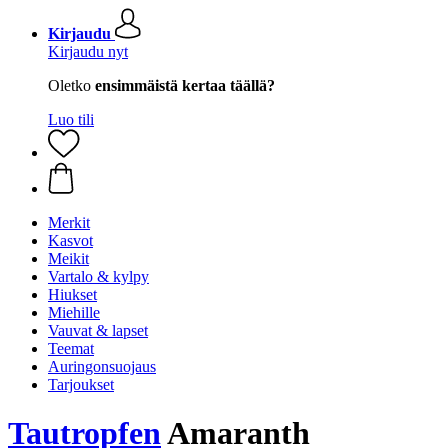
Kirjaudu
Kirjaudu nyt
Oletko
ensimmäistä kertaa täällä?
Luo tili
Merkit
Kasvot
Meikit
Vartalo & kylpy
Hiukset
Miehille
Vauvat & lapset
Teemat
Auringonsuojaus
Tarjoukset
Tautropfen
Amaranth