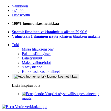
Valikkoon
sisältöön
Ostoskoriin
100% luonnonkosmetiikkaa
Suomi: Ilmainen vakiotoimitus
alkaen 79,90 €
Vähintään 1 ilmainen näyte
jokaisen tilauksen mukana
Tuki
Missä tilaukseni on?
Palautuslähetykset
Lähetyskulut
Maksuvaihtoehdot
Yhteystiedot
Kaikki asiakastukiaiheet
Lisää inspiraatiota
Ympäristöystävälliset pesuaineet ja
muuta