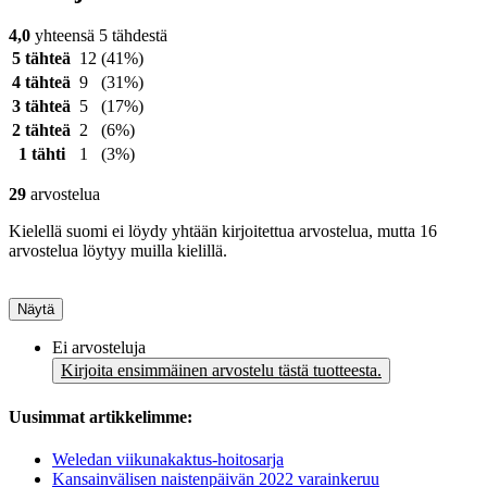
4,0
yhteensä 5 tähdestä
5 tähteä
12
(41%)
4 tähteä
9
(31%)
3 tähteä
5
(17%)
2 tähteä
2
(6%)
1 tähti
1
(3%)
29
arvostelua
Kielellä suomi ei löydy yhtään kirjoitettua arvostelua, mutta 16
arvostelua löytyy muilla kielillä.
Näytä
Ei arvosteluja
Kirjoita ensimmäinen arvostelu tästä tuotteesta.
Uusimmat artikkelimme:
Weledan viikunakaktus-hoitosarja
Kansainvälisen naistenpäivän 2022 varainkeruu