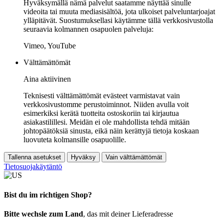
Hyväksymällä nämä palvelut saatamme näyttää sinulle
videoita tai muuta mediasisältöä, jota ulkoiset palveluntarjoajat
ylläpitävät. Suostumuksellasi käytämme tällä verkkosivustolla
seuraavia kolmannen osapuolen palveluja:
Vimeo, YouTube
Välttämättömät
Aina aktiivinen
Teknisesti välttämättömät evästeet varmistavat vain
verkkosivustomme perustoiminnot. Niiden avulla voit
esimerkiksi kerätä tuotteita ostoskoriin tai kirjautua
asiakastilillesi. Meidän ei ole mahdollista tehdä mitään
johtopäätöksiä sinusta, eikä näin kerättyjä tietoja koskaan
luovuteta kolmansille osapuolille.
Tallenna asetukset
Hyväksy
Vain välttämättömät
Tietosuojakäytäntö
Bist du im richtigen Shop?
Bitte wechsle zum Land
, das mit deiner Lieferadresse