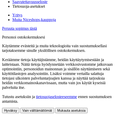
Saavutettavuusseloste
Tietosuoja-asetukset
Yritys
Muita Niceshops-kauppoja
Peruuta sopimus tästä
Personoi ostokokemuksesi
Käytämme evästeitä ja muita teknologioita vain suostumuksellasi
tarjotaksemme sinulle yksilöllisen ostokokemuksen.
Keräämme tietoja käyttäjistämme, heidän käyttäytymisestään ja
laitteistaan. Näitä tietoja hyödynnetään verkkosivustomme jatkuvaan
optimointiin, personoidun mainonnan ja sisällön näyttämiseen sekä
käyttötilastojen analysointiin. Lisäksi voimme vertailla salattuja
tietojasi ulkoisten palveluntarjoajien kanssa ja näyttää tarjouksia
heidän verkkomainoskanavissaan, mutta vain jos käytät kyseisiä
palveluita itse.
Tutustu asetuksiin ja
tietosuojaselosteeseemme
ennen suostumuksen
antamista.
Hyväksy
Vain välttämättömät
Mukauta asetuksia