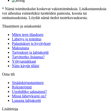
* Nämä toimituskulut koskevat vakiotoimituksia. Lisäkustannuksia
voi aiheutua esimerkiksi tuotteiden painosta, koosta tai
ominaisuuksista. Löydät nämä tiedot tuotekuvauksesta.
Tilaaminen ja asiakastuki
Miten teen tilauksen
Lähetys ja toimitus
Palautukset ja hyvitykset
Maksutapa
Tarjoukset ja lahjakortit
Tarvitsetko lisäapua?
Yritysasiakkaat
Näin käytät tiliäsi
Oma tili
Sisäänkirjautuminen
Rekisteröinti
Unohditko salasanasi?
Missä lähetykseni on?
Lunasta lahjakortti
Lisätietoja