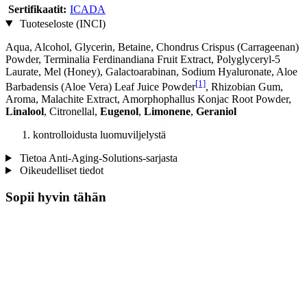
Sertifikaatit:
ICADA
Tuoteseloste (INCI)
Aqua, Alcohol, Glycerin, Betaine, Chondrus Crispus (Carrageenan)
Powder, Terminalia Ferdinandiana Fruit Extract, Polyglyceryl-5
Laurate, Mel (Honey), Galactoarabinan, Sodium Hyaluronate, Aloe
[1]
Barbadensis (Aloe Vera) Leaf Juice Powder
, Rhizobian Gum,
Aroma, Malachite Extract, Amorphophallus Konjac Root Powder,
Linalool
, Citronellal,
Eugenol
,
Limonene
,
Geraniol
kontrolloidusta luomuviljelystä
Tietoa Anti-Aging-Solutions-sarjasta
Oikeudelliset tiedot
Sopii hyvin tähän