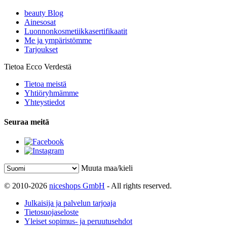
beauty Blog
Ainesosat
Luonnonkosmetiikkasertifikaatit
Me ja ympäristömme
Tarjoukset
Tietoa Ecco Verdestä
Tietoa meistä
Yhtiöryhmämme
Yhteystiedot
Seuraa meitä
Muuta maa/kieli
© 2010-2026
niceshops GmbH
- All rights reserved.
Julkaisija ja palvelun tarjoaja
Tietosuojaseloste
Yleiset sopimus- ja peruutusehdot