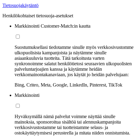
Tietosuojakäytäntö
Henkilökohtaiset tietosuoja-asetukset
Markkinointi Customer-Match:in kautta
Suostumuksellasi tiedotamme sinulle myös verkkosivustomme
ulkopuolisista kampanjoista ja näytämme sinulle
asiaankuuluvia tuotteita. Tätä tarkoitusta varten
synkronoimme salatut henkilötietosi seuraavien ulkopuolisten
palveluntarjoajien kanssa ja käytämme heidän
verkkomainontakanaviaan, jos käytät jo heidän palvelujaan:
Bing, Criteo, Meta, Google, LinkedIn, Pinterest, TikTok
Markkinointi
Hyväksymällä nämä palvelut voimme näyttää sinulle
mainoksia, sponsoroitua sisältöä tai alennuskampanjoita
verkkosivustostamme tai tuotteistamme selaus- ja
ostokäyttäytymisesi perusteella ja mitata niiden onnistumista.