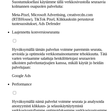
Suostumuksellasi käytämme tällä verkkosivustolla seuraavia
kolmannen osapuolen palveluita:
Meta-Pixel, Microsoft Advertising, creativecdn.com
(RTBHouse), TikTok Pixel, Klikkauksiin perustuvat
tuotesuositukset, Ads Defender
Laajennettu konversioseuranta
Hyväksymällä tämän palvelun voimme paremmin seurata,
arvioida ja optimoida verkkomainontamme tehokkuutta. Tätä
varten vertaamme salattuja henkilötietojasi seuraavien
ulkoisten palveluntarjoajien kanssa, mikäli käytät jo heidän
palvelujaan:
Google Ads
Performance
Hyväksymällä nämä palvelut voimme seurata ja analysoida
anonyymisti klikkaus- ja selauskäyttäytymistä
verkkosivustollamme optimoidaksemme verkkosivustoamme