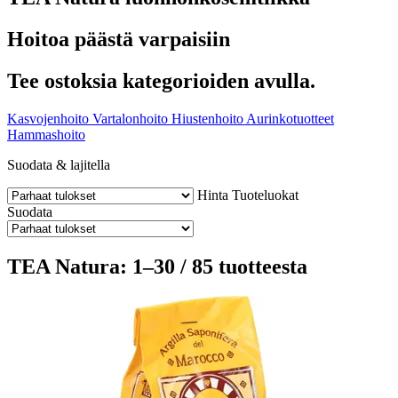
Hoitoa päästä varpaisiin
Tee ostoksia kategorioiden avulla.
Kasvojenhoito
Vartalonhoito
Hiustenhoito
Aurinkotuotteet
Hammashoito
Suodata & lajitella
Hinta
Tuoteluokat
Suodata
TEA Natura: 1–30 / 85 tuotteesta