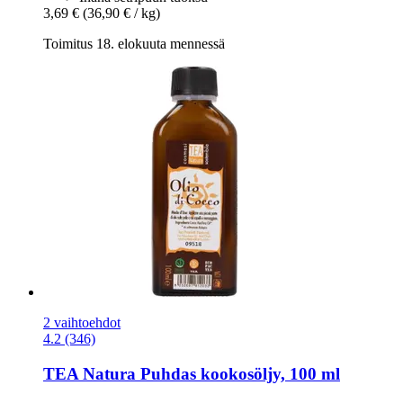
3,69 €
(36,90 € / kg)
Toimitus 18. elokuuta mennessä
2 vaihtoehdot
4.2 (346)
TEA Natura
Puhdas kookosöljy, 100 ml