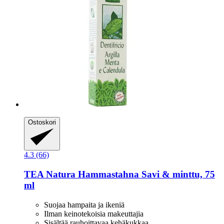
Ostoskori
4.3 (66)
TEA Natura
Hammastahna Savi & minttu, 75
ml
Suojaa hampaita ja ikeniä
Ilman keinotekoisia makeuttajia
Sisältää rauhoittavaa kehäkukkaa