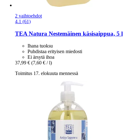
2 vaihtoehdot
4.1 (61)
TEA Natura
Nestemäinen käsisaippua, 5 l
Ihana tuoksu
Puhdistaa erityisen miedosti
Ei ärsytä ihoa
37,99 €
(7,60 € / l)
Toimitus 17. elokuuta mennessä