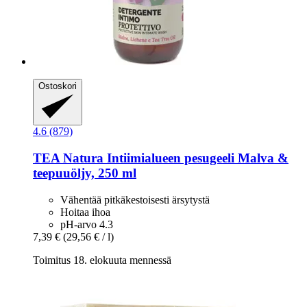
Ostoskori
4.6 (879)
TEA Natura
Intiimialueen pesugeeli Malva &
teepuuöljy, 250 ml
Vähentää pitkäkestoisesti ärsytystä
Hoitaa ihoa
pH-arvo 4.3
7,39 €
(29,56 € / l)
Toimitus 18. elokuuta mennessä