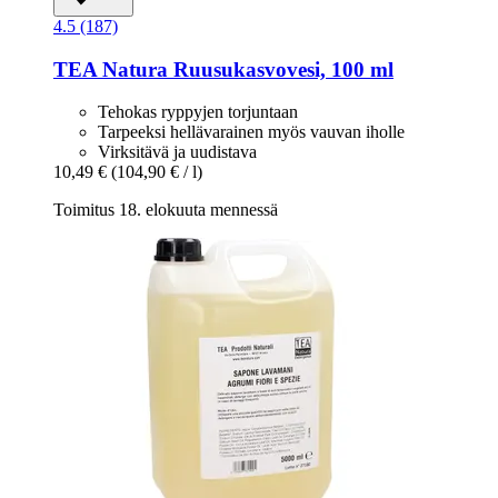
4.5 (187)
TEA Natura
Ruusukasvovesi, 100 ml
Tehokas ryppyjen torjuntaan
Tarpeeksi hellävarainen myös vauvan iholle
Virksitävä ja uudistava
10,49 €
(104,90 € / l)
Toimitus 18. elokuuta mennessä