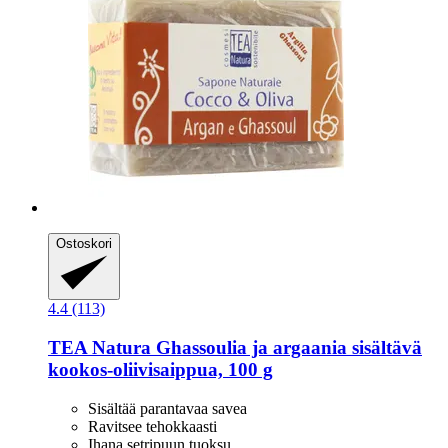
Ostoskori
4.4 (113)
TEA Natura
Ghassoulia ja argaania sisältävä
kookos-​oliivisaippua, 100 g
Sisältää parantavaa savea
Ravitsee tehokkaasti
Ihana setripuun tuoksu