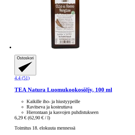
Ostoskori
4.4 (51)
TEA Natura
Luomukookosöljy, 100 ml
Kaikille iho- ja hiustyypeille
Ravitseva ja kosteuttava
Hierontaan ja kasvojen puhdistukseen
6,29 €
(62,90 € / l)
Toimitus 18. elokuuta mennessä