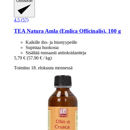
Ostoskori
4.5 (57)
TEA Natura
Amla (Emlica Officinalis), 100 g
Kaikille iho- ja hiustyypeille
Supistaa huokosia
Sisältää runsaasti antioksidantteja
5,79 €
(57,90 € / kg)
Toimitus 18. elokuuta mennessä