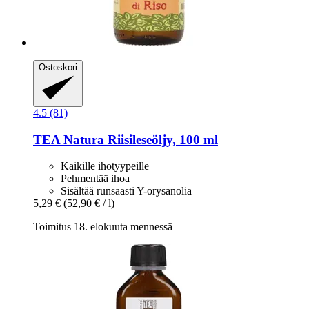
Ostoskori
4.5 (81)
TEA Natura
Riisileseöljy, 100 ml
Kaikille ihotyypeille
Pehmentää ihoa
Sisältää runsaasti Y-orysanolia
5,29 €
(52,90 € / l)
Toimitus 18. elokuuta mennessä