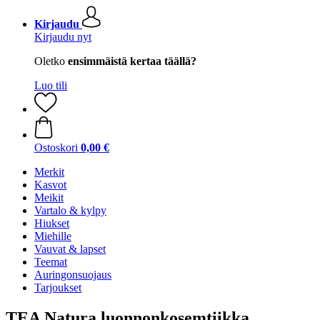
Kirjaudu
Kirjaudu nyt
Oletko
ensimmäistä kertaa täällä?
Luo tili
Ostoskori
0,00 €
Merkit
Kasvot
Meikit
Vartalo & kylpy
Hiukset
Miehille
Vauvat & lapset
Teemat
Auringonsuojaus
Tarjoukset
TEA Natura luonnonkosemtiikka