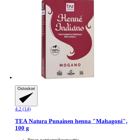
Ostoskori
4.2 (14)
TEA Natura
Punainen henna "Mahagoni",
100 g