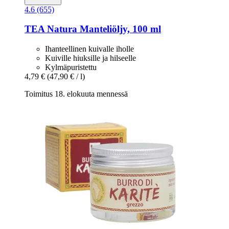
4.6 (655)
TEA Natura
Manteliöljy, 100 ml
Ihanteellinen kuivalle iholle
Kuiville hiuksille ja hilseelle
Kylmäpuristettu
4,79 €
(47,90 € / l)
Toimitus 18. elokuuta mennessä