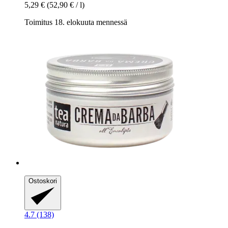
5,29 €
(52,90 € / l)
Toimitus 18. elokuuta mennessä
Ostoskori
4.7 (138)