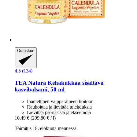
Ostoskori
4.5 (134)
TEA Natura
Kehäkukkaa sisältävä
kasvibalsami, 50 ml
Ihantellinen vaippa-alueen hoitoon
Rauhoittaa ja lievittää tulehduksia
Lievittää psoriasista ja ekseemoja
10,49 €
(209,80 € / l)
Toimitus 18. elokuuta mennessä