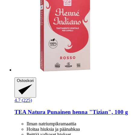
Ostoskori
4.7 (225)
TEA Natura
Punainen henna "Tizian", 100 g
Ilman natriumpikramaattia
Hoitaa hiuksia ja päänahkaa
Peittää valkoset hiukset