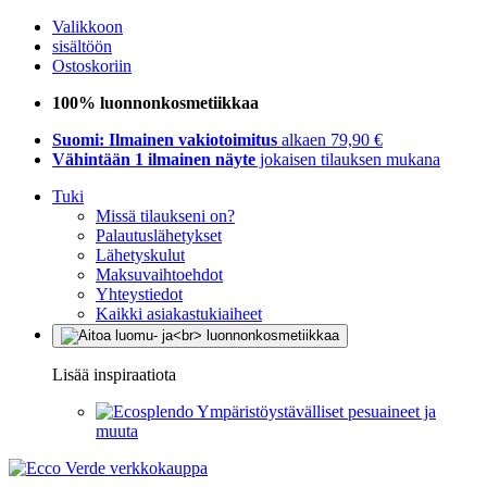
Valikkoon
sisältöön
Ostoskoriin
100% luonnonkosmetiikkaa
Suomi: Ilmainen vakiotoimitus
alkaen 79,90 €
Vähintään 1 ilmainen näyte
jokaisen tilauksen mukana
Tuki
Missä tilaukseni on?
Palautuslähetykset
Lähetyskulut
Maksuvaihtoehdot
Yhteystiedot
Kaikki asiakastukiaiheet
Lisää inspiraatiota
Ympäristöystävälliset pesuaineet ja
muuta