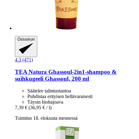
Ostoskori
4.3 (471)
TEA Natura
Ghassoul-​2in1-​shampoo &
suihkugeeli Ghassoul, 200 ml
Säätelee talintuotantoa
Puhdistaa erityisen hellävaraisesti
Täysin biohajoava
7,39 €
(36,95 € / l)
Toimitus 18. elokuuta mennessä