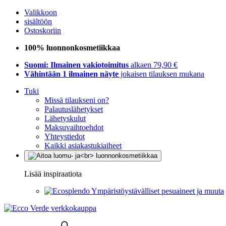
Valikkoon
sisältöön
Ostoskoriin
100% luonnonkosmetiikkaa
Suomi: Ilmainen vakiotoimitus
alkaen 79,90 €
Vähintään 1 ilmainen näyte
jokaisen tilauksen mukana
Tuki
Missä tilaukseni on?
Palautuslähetykset
Lähetyskulut
Maksuvaihtoehdot
Yhteystiedot
Kaikki asiakastukiaiheet
Lisää inspiraatiota
Ympäristöystävälliset pesuaineet ja muuta