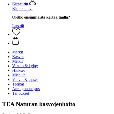
Kirjaudu
Kirjaudu nyt
Oletko
ensimmäistä kertaa täällä?
Luo tili
Merkit
Kasvot
Meikit
Vartalo & kylpy
Hiukset
Miehille
Vauvat & lapset
Teemat
Auringonsuojaus
Tarjoukset
TEA Naturan kasvojenhoito