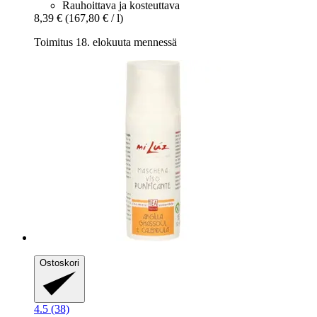
Rauhoittava ja kosteuttava
8,39 €
(167,80 € / l)
Toimitus 18. elokuuta mennessä
Ostoskori
4.5 (38)