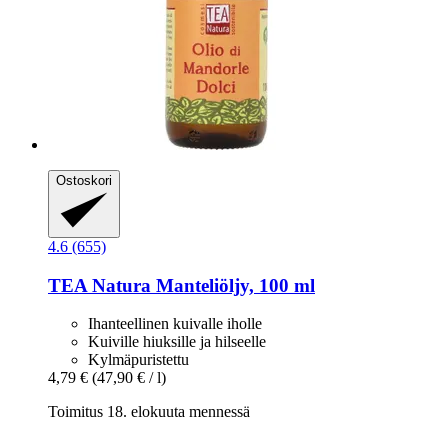
Ostoskori
4.6 (655)
TEA Natura
Manteliöljy, 100 ml
Ihanteellinen kuivalle iholle
Kuiville hiuksille ja hilseelle
Kylmäpuristettu
4,79 €
(47,90 € / l)
Toimitus 18. elokuuta mennessä