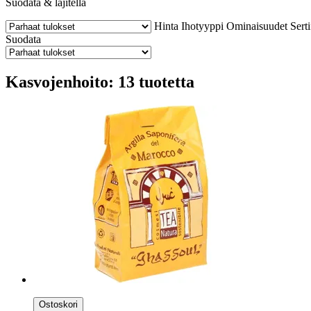
Suodata & lajitella
Hinta
Ihotyyppi
Ominaisuudet
Serti
Suodata
Kasvojenhoito: 13 tuotetta
Ostoskori